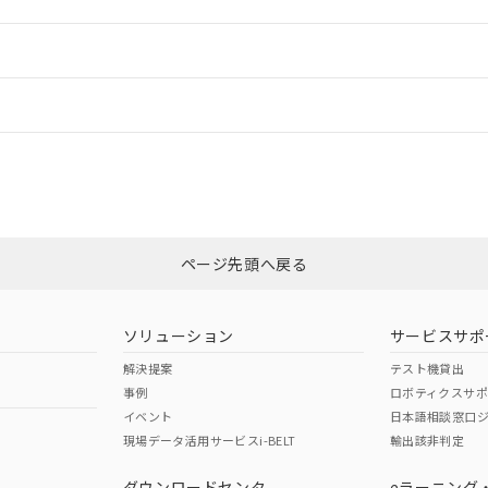
ご相談ください。
は満たないが在庫あり
製品を第三者に販売する場合は、上記1、2および3の内容を当該第
機器販売店や当社販売拠点は「
販売ネットワーク
」をご確認くだ
販売先および販売に係わる関係者が違法に輸出するおそれがある場
用期限
情報更新
び標準価格結果を当社の事前の承諾なく第三者に漏洩または開示し
え状況などにより、予定月が前後することがあります。
(最新の在庫状況については、お客様のお取引先、またはお客様担当
（10物質）のすべてが基準値以下であることを示します。
店・当社販売員にご確認ください)
ードすることができます。
情報更新：
能（部品リスト作成サービス）をご利用いただくには、I-Webメン
使用状況下において有害物質が外部に漏えいし、環境に深刻な影響を
あります。
機種、また在庫状況の情報を公開していない機種
ェブサイト上で当社にご登録された部品リストについて、当社およ
書ダウンロード
、「カスタマーサポートセンタ お客様相談室」または貴社担当オムロン営
す。当社販売部門へお問い合わせください。
ログイン/会員登録
品・サービスに関するお客様との取引・商談に必要な範囲で利用す
合意する
キャンセル
書をダウンロードすることができます。
利用者とは、
"個人情報の共同利用に関して"
の「1.共同利用者の
非含有証明書
※3
します。
10物質）の非含有証明書
みください。
明書（当社基準）
ページ先頭へ戻る
ダウンロードはこちら
日時点で非含有を証明するもので、過去に遡って非含有を証明するも
令のフタル酸エステル類４物質の対応では、対応完了までの期間は出
備考欄に対応日を記載しておりました。
ソリューション
サービスサポ
品への在庫切替を完了していることから、特段のことがない限り、20
解決提案
テスト機貸出
す。
事例
ロボティクスサ
イベント
日本語相談窓口
現場データ活用サービスi-BELT
輸出該非判定
I)
PBBs
PBDEs
DBP
ダウンロードセンタ
eラーニング