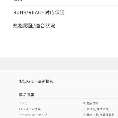
当社販売員に
※2 対応予定月
△
一定数に
当社は、貴社
オムロン制御
また当社は、
※2 環境保護使
RoHS/REACH対応状況
在庫状況およ
部品在庫の切り替
たしません。
－
在庫なし
す。
「ｅ」：有害物質
機器販売
ログイン/会員登録いただくと、CADデータをダウンロ
マイパーツ機
規格認証/適合状況
「10」：通常の
ている必要が
味します。
空
受注生産
EU RoHS
注意事項・凡例
お客様が当ウ
※3 非含有証明
E3C-LS3R 2Mについての規格認証/適合状況については
「－」：未確認で
白
が、当社の製
売店にお問い合わせください。
さい。
下記の非含有証明
※当社の共同
対応状況
対応予定月
※1
※2
いる法人を指
EU RoHS指令（
ダウンロードデータをご利用いただく前に、以下を必ずお読
51物質の非含有証
対応済み
ソフトウェアの使用条件
※本証明書は発行
また、RoHS指
混在することから
お知らせ・最新情報
中国 RoHS
注意事項・凡例
既に当社にて対応
り割愛しておりま
商品情報
中国 RoHS表
※1 ※2
センサ
新商品情報
FAシステム機器
在庫状況/標準価格
Pb
Hg
Cd
Cr(V
モーション/ドライブ
生産終了品/推奨代替品