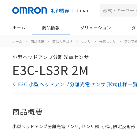
制御機器
Japan
ホーム
商品情報
ソリューション
ダ
ホーム
>
商品情報
>
商品カテゴリ
>
センサ
>
光電センサ
>
アンプ
小型ヘッドアンプ分離光電センサ
E3C-LS3R 2M
E3C 小型ヘッドアンプ分離光電センサ 形式仕様一
商品概要
小型ヘッドアンプ分離光電センサ, センサ部, 小型, 限定反射形, 