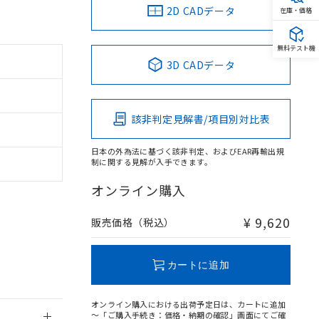
2D CADデータ
在庫・価格
無料テスト機
3D CADデータ
。
商品です。
該非判定見解書/項目別対比表
定はありません。
商品です。
日本の外為法に基づく該非判定、およびEAR再輸出規
制に関する見解が入手できます。
を得ず変更すること
オンライン購入
を提供させていただ
規制貨物等」とい
¥ 9,620
販売価格（税込）
引許可)を取得する
BDE) 1000ppm以下、
をご了承ください。
0ppm以下、フタル酸ジブチ
基づき作成されるも
う必要な手段を講じ
カートに追加
ことをご了承くださ
) : 1000ppm、
 1000ppm、
びにこれらの製造装
オンライン購入における出荷予定日は、カートに追加
ン制御機器販売店・
～「ご購入手続き：価格・納期の確認」画面にてご確