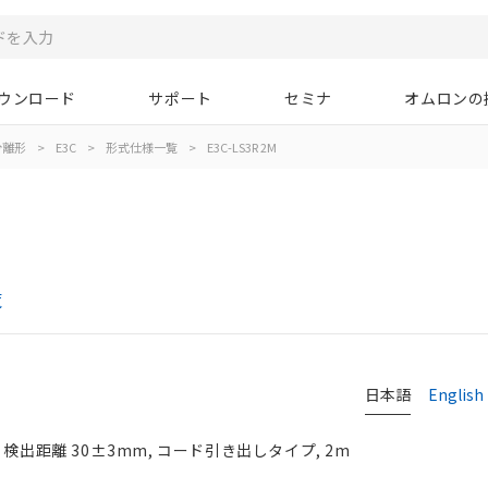
ウンロード
サポート
セミナ
オムロンの
分離形
>
E3C
>
形式仕様一覧
>
E3C-LS3R 2M
覧
日本語
English
検出距離 30±3mm, コード引き出しタイプ, 2m