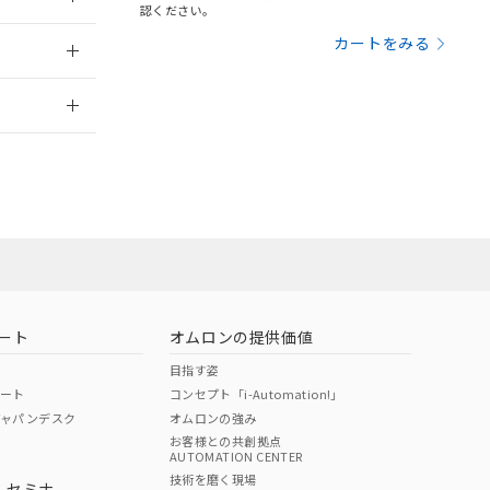
三者に通知します。
認ください。
さい。
合は、取り引きをい
：2006/4/1
カートをみる
ないようお願いしま
のオムロン制御
2026/7/29
バーズにご登録され
及ぼさない年数を意
び当社の共同利用者
業員または販
ることをご了承くだ
範囲」に記載されて
お問い合わせ
のではありません。
荷製品に未対応品が
ート
オムロンの提供価値
22年1月12日よ
目指す姿
ポート
コンセプト「i-Automation!」
ジャパンデスク
オムロンの強み
お客様との共創拠点
AUTOMATION CENTER
DIBP
BBP
DEHP
環境保護
技術を磨く現場
・セミナ