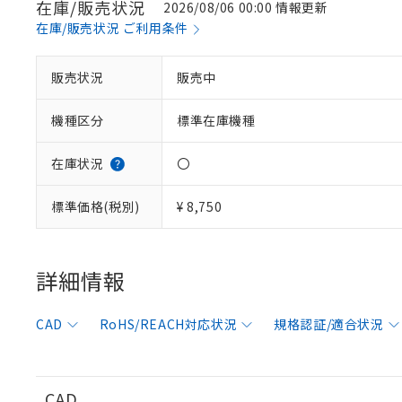
在庫/販売状況
2026/08/06 00:00 情報更新
在庫/販売状況 ご利用条件
販売状況
販売中
※1 対応状況
機種区分
標準在庫機種
対応済み：EU
対応予定：EU R
対応予定なし：EU
在庫状況
〇
調査・確認中：EU
ご利用条件
非該当品：ライセ
標準価格(税別)
¥ 8,750
※1 中国RoHS
仕入先様の事情に
があります。
以下の条件をお読
「○」：最大均質
「×」：最大均質
詳細情報
本サービスは
当社は、これ
*EU RoHS指令（10物
「－」：未確認で
鉛(Pb) 1000ppm以下、
くものです。
う）を輸出ま
記
説明
六価クロム(Cr(Ⅵ)) 1
当社制御機器
などの必要な
フタル酸ビス(2-エチルヘ
号
CAD
RoHS/REACH対応状況
規格認証/適合状況
*中国RoHS10物質の基準値 
ル（DBP） 1000ppm
在庫状況およ
当社は規制貨
Pb(鉛) :1000ppm、 Hg
但し、RoHS指令で産
のであり、閲
ます。
Cr(Ⅵ)(六価クロム) : 
フタル酸エステル類の４
○
一定数以
DBP(フタル酸ジブチル) :
い。
当社は貴社製
DEHP(フタル酸ビス(2-エ
正式な納期状
置等に一切使
CAD