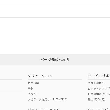
ご相談ください。
は満たないが在庫あり
製品を第三者に販売する場合は、上記1、2および3の内容を当該第
機器販売店や当社販売拠点は「
販売ネットワーク
」をご確認くだ
販売先および販売に係わる関係者が違法に輸出するおそれがある場
用期限
情報更新：
び標準価格結果を当社の事前の承諾なく第三者に漏洩または開示し
え状況などにより、予定月が前後することがあります。
(最新の在庫状況については、お客様のお取引先、またはお客様担当
（10物質）のすべてが基準値以下であることを示します。
店・当社販売員にご確認ください)
ードすることができます。
情報更新：
能（部品リスト作成サービス）をご利用いただくには、I-Webメン
使用状況下において有害物質が外部に漏えいし、環境に深刻な影響を
あります。
機種、また在庫状況の情報を公開していない機種
ェブサイト上で当社にご登録された部品リストについて、当社およ
書ダウンロード
カスタマーサポートセンタ お客様相談室」または貴社担当オムロン営業
す。当社販売部門へお問い合わせください。
ログイン/会員登録
品・サービスに関するお客様との取引・商談に必要な範囲で利用す
合意する
キャンセル
書をダウンロードすることができます。
利用者とは、
"個人情報の共同利用に関して"
の「1.共同利用者の
非含有証明書
※3
します。
10物質）の非含有証明書
みください。
明書（当社基準）
ページ先頭へ戻る
ダウンロードはこちら
日時点で非含有を証明するもので、過去に遡って非含有を証明するも
令のフタル酸エステル類４物質の対応では、対応完了までの期間は出
備考欄に対応日を記載しておりました。
ソリューション
サービスサポ
品への在庫切替を完了していることから、特段のことがない限り、20
解決提案
テスト機貸出
す。
事例
ロボティクスサ
イベント
日本語相談窓口
現場データ活用サービスi-BELT
輸出該非判定
I)
PBBs
PBDEs
DBP
ダウンロードセンタ
eラーニング