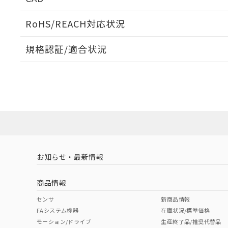
当社販売員に
※2 対応予定月
△
一定数に
当社は、貴社
オムロン制御
また当社は、
※2 環境保護使
RoHS/REACH対応状況
在庫状況およ
部品在庫の切り替
たしません。
－
在庫なし
す。
「ｅ」：有害物質
機器販売
ログイン/会員登録いただくと、CADデータをダウンロ
マイパーツ機
規格認証/適合状況
「10」：通常の
ている必要が
味します。
空
受注生産
EU RoHS
注意事項・凡例
お客様が当ウ
※3 非含有証明
E39-L182についての規格認証/適合状況については、「
「－」：未確認で
白
が、当社の製
にお問い合わせください。
さい。
下記の非含有証明
※当社の共同
対応状況
対応予定月
※1
※2
いる法人を指
EU RoHS指令（
ダウンロードデータをご利用いただく前に、以下を必ずお読
51物質の非含有証
対応済み
ソフトウェアの使用条件
※本証明書は発行
また、RoHS指
混在することから
お知らせ・最新情報
中国 RoHS
注意事項・凡例
既に当社にて対応
り割愛しておりま
商品情報
中国 RoHS表
※1 ※2
センサ
新商品情報
FAシステム機器
在庫状況/標準価格
Pb
Hg
Cd
Cr(V
モーション/ドライブ
生産終了品/推奨代替品