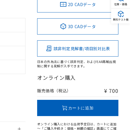
2D CADデータ
在庫・価格
無料テスト機
3D CADデータ
。
商品です。
該非判定見解書/項目別対比表
定はありません。
商品です。
日本の外為法に基づく該非判定、およびEAR再輸出規
制に関する見解が入手できます。
を得ず変更すること
オンライン購入
を提供させていただ
規制貨物等」とい
¥ 700
販売価格（税込）
引許可)を取得する
BDE) 1000ppm以下、
をご了承ください。
0ppm以下、フタル酸ジブチ
基づき作成されるも
う必要な手段を講じ
カートに追加
ことをご了承くださ
) : 1000ppm、
 1000ppm、
びにこれらの製造装
オンライン購入における出荷予定日は、カートに追加
ン制御機器販売店・
～「ご購入手続き：価格・納期の確認」画面にてご確