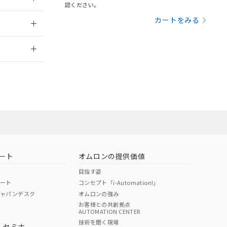
三者に通知します。
認ください。
さい。
合は、取り引きをい
2013/6/24
カートをみる
ないようお願いしま
のオムロン制御
2026/7/29
バーズにご登録され
及ぼさない年数を意
び当社の共同利用者
員または販売店
ることをご了承くだ
範囲」に記載されて
お問い合わせ
のではありません。
荷製品に未対応品が
ート
オムロンの提供価値
22年1月12日よ
目指す姿
ポート
コンセプト「i-Automation!」
ジャパンデスク
オムロンの強み
お客様との共創拠点
AUTOMATION CENTER
DIBP
BBP
DEHP
環境保護
技術を磨く現場
・セミナ