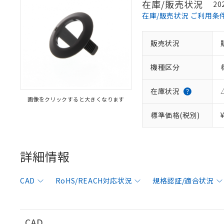
在庫/販売状況
20
在庫/販売状況 ご利用条
販売状況
※1 対応状況
機種区分
対応済み：EU
対応予定：EU R
対応予定なし：EU
在庫状況
画像をクリックすると大きくなります
調査・確認中：EU
ご利用条件
非該当品：ライセ
標準価格(税別)
※1 中国RoHS
仕入先様の事情に
があります。
以下の条件をお読
「○」：最大均質
「×」：最大均質
詳細情報
本サービスは
当社は、これ
*EU RoHS指令（10物
「－」：未確認で
鉛(Pb) 1000ppm以下、
くものです。
う）を輸出ま
記
説明
六価クロム(Cr(Ⅵ)) 1
当社制御機器
などの必要な
フタル酸ビス(2-エチルヘ
号
CAD
RoHS/REACH対応状況
規格認証/適合状況
*中国RoHS10物質の基準値 
ル（DBP） 1000ppm
在庫状況およ
当社は規制貨
Pb(鉛) :1000ppm、 Hg
但し、RoHS指令で産
のであり、閲
ます。
Cr(Ⅵ)(六価クロム) : 
フタル酸エステル類の４
○
一定数以
DBP(フタル酸ジブチル) :
い。
当社は貴社製
DEHP(フタル酸ビス(2-エ
正式な納期状
置等に一切使
CAD