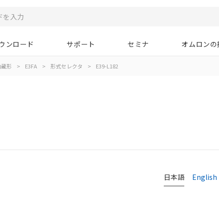
ウンロード
サポート
セミナ
オムロンの
内蔵形
>
E3FA
>
形式セレクタ
>
E39-L182
日本語
English