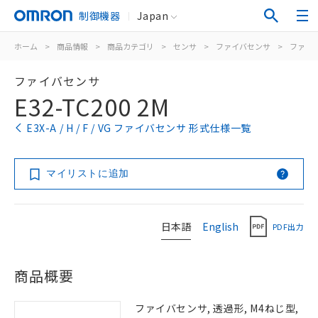
制御機器
Japan
ホーム
>
商品情報
>
商品カテゴリ
>
センサ
>
ファイバセンサ
>
ファイ
ファイバセンサ
E32-TC200 2M
E3X-A / H / F / VG ファイバセンサ 形式仕様一覧
マイリストに追加
日本語
English
PDF出力
商品概要
ファイバセンサ, 透過形, M4ねじ型,