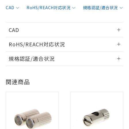
CAD
RoHS/REACH対応状況
規格認証/適合状況
※1 対応状況
CAD
情報更新：2014/2/3
対応済み：EU RoHS指令（10物質）の
RoHS/REACH対応状況
非含有に対応した製品が提供可能な商品で
ログイン/会員登録いただくと、CADデータをダウンロー
す。
情報更新：2026/7/29
規格認証/適合状況
ドすることができます。
対応予定：EU RoHS指令（10物質）の非含
ご利用条件
有に対応した製品に切り替える予定のある
EU RoHS
注意事項・凡例
E32-TC200 2Mについての規格認証/適合状況については、
商品です。
「カスタマーサポートセンタ お客様相談室」または貴社担当
対応予定なし：EU RoHS指令（10物質）の
ログイン/会員登録
関連商品
オムロン営業員または販売店にお問い合わせください。
以下の条件をお読みいただき、同意のうえ
非含有に非対応の商品で、対応品を出す予
対応状況
対応予定月
※1
※2
ご利用ください。
定はありません。
調査・確認中：EU RoHS指令（10物質）の
お問い合わせ
対応済み
本サービスは、当社制御機器事業取扱
※1 中国RoHS○×表
非含有の対応状況を調査中または確認中の
ダウンロードデータをご利用いただく前に、以下を必ずお読
商品の当社在庫状況および標準価格
商品です。
みください。
(税抜)を提供させていただくもので
「○」：最大均質材料含有率が中国RoHSの
非該当品：ライセンス料など無形物で、有
ソフトウェアの使用条件
す。
中国 RoHS
注意事項・凡例
基準値以下であることを示します。
害物質有無と関係のない商品です。
当社制御機器事業取扱商品の中には、
「×」：最大均質材料含有率が中国RoHSの
仕入先様の事情により、非含有部品として
本サービスの対象外となる商品もある