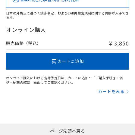
い合わせください。
お客様が当ウェブサイト上で当社にご
※3 非含有証明書ダウンロード
登録された部品リストについて、当社
日本の外為法に基づく該非判定、およびEAR再輸出規制に関する見解が入手でき
および当社の共同利用者が、当社の製
ます。
下記の非含有証明書をダウンロードするこ
品・サービスに関するお客様との取
とができます。
オンライン購入
合意する
キャンセル
引・商談に必要な範囲で利用すること
をご了承ください。
EU RoHS指令（10物質）の非含有証明書
※当社の共同利用者とは、
"個人情報
¥ 3,850
販売価格（税込）
51物質の非含有証明書（当社基準）
の共同利用に関して"
の「1.共同利
※本証明書は発行日時点で非含有を証明す
用者の範囲」に記載されている法人を
るもので、過去に遡って非含有を証明する
指します。
カートに追加
ものではありません。
また、RoHS指令のフタル酸エステル類４
物質の対応では、対応完了までの期間は出
オンライン購入における出荷予定日は、カートに追加～「ご購入手続き：価
格・納期の確認」画面にてご確認ください。
荷製品に未対応品が混在することから備考
欄に対応日を記載しておりました。
カートをみる
既に当社にて対応品への在庫切替を完了
していることから、特段のことがない限
り、2022年1月12日より割愛しておりま
す。
ページ先頭へ戻る