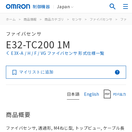
制御機器
Japan
ホーム
>
商品情報
>
商品カテゴリ
>
センサ
>
ファイバセンサ
>
ファイ
ファイバセンサ
E32-TC200 1M
E3X-A / H / F / VG ファイバセンサ 形式仕様一覧
マイリストに追加
日本語
English
PDF出力
商品概要
ファイバセンサ, 透過形, M4ねじ型, トップビュー, ケーブル長