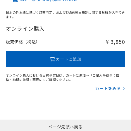
当社は貴社製品を、核兵器、ミサイ
X
O
O
O
DEHP(フタル酸ビス(2-エチルヘキシル)) : 1000ppm
ご相談ください。
適用除外項目は除く。
ル、化学兵器、生物兵器またはその他
－
在庫なし(最新の在庫状況につ
オムロン制御機器販売店や当社販売拠
フタル酸エステル類の４物質については閾値を超える意
武器並びにこれらの製造装置等に一切
日本の外為法に基づく該非判定、およびEAR再輸出規制に関する見解が入手でき
いては、お客様のお取引先、ま
図的な使用がないことを確認しています。
点は「
販売ネットワーク
」をご確認
ます。
※2 環境保護使用期限
使用いたしません。
たはお客様担当のオムロン制御
ください。
"対応済み"や非含有の記載がされた商品であっても、流通
当社は、貴社製品を第三者に販売する
機器販売店・当社販売員にご確
在庫状況および標準価格結果を当社の
在庫等で未対応品が混在する可能性があります。
オンライン購入
※2 対応予定月
「ｅ」：有害物質（10物質）のすべてが基
場合は、上記1、2および3の内容を当
認ください)
事前の承諾なく第三者に漏洩または開
非含有品が必要な際は、弊社営業部門もしくは販売店へお
準値以下であることを示します。
該第三者に通知します。また当社は、
示しないようお願いします。
問い合わせください。
¥ 3,850
販売価格（税込）
部品在庫の切り替え状況などにより、予定
「10」：通常の使用状況下において有害物
販売先および販売に係わる関係者が違
マイパーツ機能（部品リスト作成サー
空
受注生産機種、また在庫状況の
月が前後することがあります。
質が外部に漏えいし、環境に深刻な影響を
法に輸出するおそれがある場合は、取
ビス）をご利用いただくには、I-Web
白
情報を公開していない機種
及ぼさない年数を意味します。
この製品のRoHS/REACH対応状況ページへ
り引きをいたしません。
メンバーズにご登録されている必要が
カートに追加
「－」：未確認です。当社販売部門へお問
あります。
い合わせください。
お客様が当ウェブサイト上で当社にご
※3 非含有証明書ダウンロード
登録された部品リストについて、当社
オンライン購入における出荷予定日は、カートに追加～「ご購入手続き：価
格・納期の確認」画面にてご確認ください。
および当社の共同利用者が、当社の製
下記の非含有証明書をダウンロードするこ
品・サービスに関するお客様との取
カートをみる
とができます。
合意する
キャンセル
引・商談に必要な範囲で利用すること
をご了承ください。
EU RoHS指令（10物質）の非含有証明書
※当社の共同利用者とは、
"個人情報
51物質の非含有証明書（当社基準）
の共同利用に関して"
の「1.共同利
※本証明書は発行日時点で非含有を証明す
用者の範囲」に記載されている法人を
るもので、過去に遡って非含有を証明する
指します。
ページ先頭へ戻る
ものではありません。