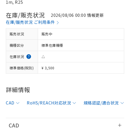
1m, R25
在庫/販売状況
2026/08/06 00:00 情報更新
在庫/販売状況 ご利用条件
販売状況
販売中
機種区分
標準在庫機種
在庫状況
△
標準価格(税別)
¥ 3,500
詳細情報
※1 対応状況
CAD
RoHS/REACH対応状況
規格認証/適合状況
対応済み：EU RoHS指令（10物質）の
非含有に対応した製品が提供可能な商品で
す。
CAD
対応予定：EU RoHS指令（10物質）の非含