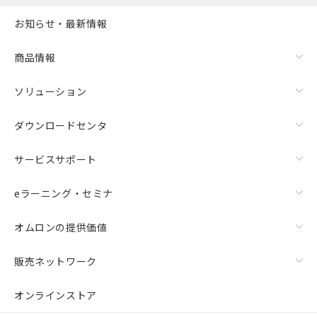
また、RoHS指令のフタル酸エステル類４
お知らせ・最新情報
物質の対応では、対応完了までの期間は出
荷製品に未対応品が混在することから備考
欄に対応日を記載しておりました。
商品情報
既に当社にて対応品への在庫切替を完了
していることから、特段のことがない限
ソリューション
り、2022年1月12日より割愛しておりま
す。
ダウンロードセンタ
サービスサポート
eラーニング・セミナ
オムロンの提供価値
販売ネットワーク
オンラインストア