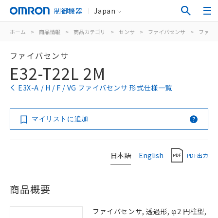
制御機器
Japan
ホーム
>
商品情報
>
商品カテゴリ
>
センサ
>
ファイバセンサ
>
ファイ
ファイバセンサ
E32-T22L 2M
E3X-A / H / F / VG ファイバセンサ 形式仕様一覧
マイリストに追加
日本語
English
PDF出力
商品概要
ファイバセンサ, 透過形, φ2 円柱型,