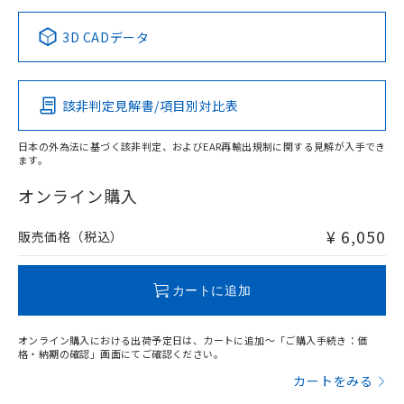
正式な納期状況および標準価格はお客
ル類) : 1000ppm、
ルベンジル（BBP） 1000ppm以下、フタル酸ジブチル
全に破砕するなど、違法に輸出されな
DBP(フタル酸ジブチル) : 1000ppm、 DIBP(フタル酸ジ
様のお取引先、またはお客様担当のオ
中国 RoHS表
※1 ※2
（DBP） 1000ppm以下、フタル酸ジイソブチル
イソブチル) : 1000ppm、 BBP(フタル酸ブチルベンジ
△
一定数には満たないが在庫あり
いよう必要な手段を講じます。
3D CADデータ
ムロン制御機器販売店・当社販売員に
(DIBP) 1000ppm以下
ル) : 1000ppm、
当社は貴社製品を、核兵器、ミサイ
但し、RoHS指令で産業用監視および制御機器に対する
DEHP(フタル酸ビス(2-エチルヘキシル)) : 1000ppm
Pb
ご相談ください。
Hg
Cd
Cr(VI)
適用除外項目は除く。
ル、化学兵器、生物兵器またはその他
－
在庫なし(最新の在庫状況につ
オムロン制御機器販売店や当社販売拠
フタル酸エステル類の４物質については閾値を超える意
武器並びにこれらの製造装置等に一切
いては、お客様のお取引先、ま
図的な使用がないことを確認しています。
点は「
販売ネットワーク
」をご確認
該非判定見解書/項目別対比表
※2 環境保護使用期限
O
使用いたしません。
O
O
O
たはお客様担当のオムロン制御
ください。
当社は、貴社製品を第三者に販売する
機器販売店・当社販売員にご確
在庫状況および標準価格結果を当社の
※2 対応予定月
「ｅ」：有害物質（10物質）のすべてが基
日本の外為法に基づく該非判定、およびEAR再輸出規制に関する見解が入手でき
場合は、上記1、2および3の内容を当
認ください)
事前の承諾なく第三者に漏洩または開
ます。
準値以下であることを示します。
該第三者に通知します。また当社は、
"対応済み"や非含有の記載がされた商品であっても、流通
示しないようお願いします。
部品在庫の切り替え状況などにより、予定
「10」：通常の使用状況下において有害物
販売先および販売に係わる関係者が違
在庫等で未対応品が混在する可能性があります。
マイパーツ機能（部品リスト作成サー
オンライン購入
空
受注生産機種、また在庫状況の
月が前後することがあります。
質が外部に漏えいし、環境に深刻な影響を
法に輸出するおそれがある場合は、取
非含有品が必要な際は、弊社営業部門もしくは販売店へお
ビス）をご利用いただくには、I-Web
白
情報を公開していない機種
及ぼさない年数を意味します。
り引きをいたしません。
問い合わせください。
メンバーズにご登録されている必要が
¥ 6,050
販売価格（税込）
「－」：未確認です。当社販売部門へお問
あります。
い合わせください。
お客様が当ウェブサイト上で当社にご
この製品のRoHS/REACH対応状況ページへ
※3 非含有証明書ダウンロード
登録された部品リストについて、当社
カートに追加
および当社の共同利用者が、当社の製
下記の非含有証明書をダウンロードするこ
品・サービスに関するお客様との取
とができます。
オンライン購入における出荷予定日は、カートに追加～「ご購入手続き：価
合意する
キャンセル
引・商談に必要な範囲で利用すること
格・納期の確認」画面にてご確認ください。
をご了承ください。
EU RoHS指令（10物質）の非含有証明書
カートをみる
※当社の共同利用者とは、
"個人情報
51物質の非含有証明書（当社基準）
の共同利用に関して"
の「1.共同利