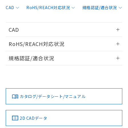
非含有に対応した製品が提供可能な商品で
す。
CAD
RoHS/REACH対応状況
規格認証/適合状況
対応予定：EU RoHS指令（10物質）の非含
ご利用条件
有に対応した製品に切り替える予定のある
商品です。
CAD
対応予定なし：EU RoHS指令（10物質）の
以下の条件をお読みいただき、同意のうえ
非含有に非対応の商品で、対応品を出す予
情報更新：2014/2/3
ご利用ください。
定はありません。
RoHS/REACH対応状況
調査・確認中：EU RoHS指令（10物質）の
本サービスは、当社制御機器事業取扱
ログイン/会員登録いただくと、CADデータをダウンロー
※1 中国RoHS○×表
非含有の対応状況を調査中または確認中の
情報更新：2026/7/29
商品の当社在庫状況および標準価格
規格認証/適合状況
ドすることができます。
商品です。
(税抜)を提供させていただくもので
「○」：最大均質材料含有率が中国RoHSの
非該当品：ライセンス料など無形物で、有
EU RoHS
注意事項・凡例
E32-T22L 2Mについての規格認証/適合状況については、「カ
す。
基準値以下であることを示します。
害物質有無と関係のない商品です。
スタマーサポートセンタ お客様相談室」または貴社担当オム
当社制御機器事業取扱商品の中には、
「×」：最大均質材料含有率が中国RoHSの
仕入先様の事情により、非含有部品として
ログイン/会員登録
ロン営業員または販売店にお問い合わせください。
本サービスの対象外となる商品もある
基準値を超えていることを示します。
いたものが、含有品と判明した場合などや
当社は、これら貴社製品のうち、外国
対応状況
対応予定月
※1
※2
ことをご了承ください。
「－」：未確認です。当社販売部門へお問
むを得ず変更することがあります。
為替および外国貿易法に定める商品
在庫状況および標準価格照会結果は、
い合わせください。
お問い合わせ
カタログ/データシート/マニュアル
（以下｢規制貨物等」という）を輸出
対応済み
記載している更新日時点での社内デー
ダウンロードデータをご利用いただく前に、以下を必ずお読
*EU RoHS指令（10物質）：
または国外への提供する場合は、日本
記
タに基づき作成されるものであり、閲
説明
鉛(Pb) 1000ppm以下、 水銀(Hg) 1000ppm以下、 カド
みください。
*中国RoHS10物質の基準値 (GB/T26572)：
国政府の輸出許可(または役務取引許
号
覧された時点での実際の在庫および標
ミウム(Cd) 100ppm以下、
Pb(鉛) :1000ppm、 Hg(水銀) : 1000ppm、 Cd(カドミウ
ソフトウェアの使用条件
可)を取得するなどの必要な手続きを
六価クロム(Cr(Ⅵ)) 1000ppm以下、ポリ臭化ビフェニル
ム) : 100ppm、
中国 RoHS
準価格とは異なる場合があることをご
注意事項・凡例
2D CADデータ
類(PBB) 1000ppm以下、ポリ臭化ジフェニルエーテル類
Cr(Ⅵ)(六価クロム) : 1000ppm、 PBBs(ポリ臭化ビフェ
とります。
了承ください。
(PBDE) 1000ppm以下、フタル酸ビス(2-エチルヘキシ
○
一定数以上の在庫あり
ニル類) : 1000ppm、 PBDEs(ポリ臭化ジフェニルエーテ
当社は規制貨物を破棄する場合は、完
ル) (DEHP)(別名：DOP) 1000ppm以下、フタル酸ブチ