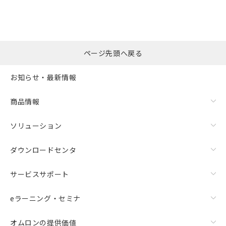
※本証明書は発行日時点で非含有を証明す
用者の範囲」に記載されている法人を
るもので、過去に遡って非含有を証明する
指します。
ものではありません。
また、RoHS指令のフタル酸エステル類４
物質の対応では、対応完了までの期間は出
ページ先頭へ戻る
荷製品に未対応品が混在することから備考
欄に対応日を記載しておりました。
お知らせ・最新情報
既に当社にて対応品への在庫切替を完了
していることから、特段のことがない限
り、2022年1月12日より割愛しておりま
商品情報
す。
ソリューション
ダウンロードセンタ
サービスサポート
eラーニング・セミナ
オムロンの提供価値