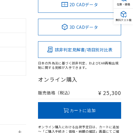
2D CADデータ
在庫・価格
無料テスト機
3D CADデータ
。
商品です。
該非判定見解書/項目別対比表
定はありません。
商品です。
日本の外為法に基づく該非判定、およびEAR再輸出規
制に関する見解が入手できます。
を得ず変更すること
オンライン購入
を提供させていただ
規制貨物等」とい
¥ 25,300
販売価格（税込）
引許可)を取得する
BDE) 1000ppm以下、
をご了承ください。
0ppm以下、フタル酸ジブチ
基づき作成されるも
う必要な手段を講じ
カートに追加
ことをご了承くださ
) : 1000ppm、
 1000ppm、
びにこれらの製造装
オンライン購入における出荷予定日は、カートに追加
ン制御機器販売店・
～「ご購入手続き：価格・納期の確認」画面にてご確