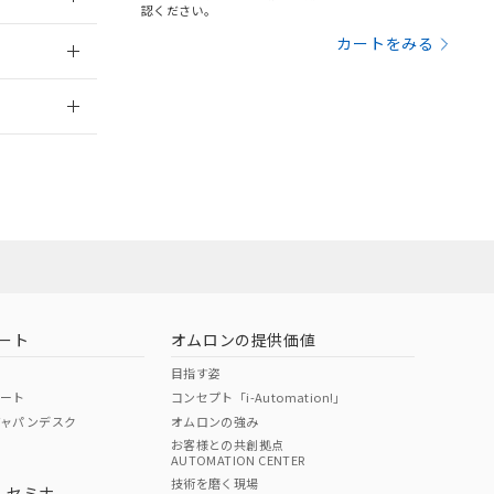
三者に通知します。
認ください。
さい。
合は、取り引きをい
：2014/2/3
カートをみる
ないようお願いしま
のオムロン制御
2026/7/29
バーズにご登録され
及ぼさない年数を意
び当社の共同利用者
業員または販
ることをご了承くだ
範囲」に記載されて
お問い合わせ
のではありません。
荷製品に未対応品が
ート
オムロンの提供価値
22年1月12日よ
目指す姿
ポート
コンセプト「i-Automation!」
ジャパンデスク
オムロンの強み
お客様との共創拠点
AUTOMATION CENTER
DIBP
BBP
DEHP
環境保護
技術を磨く現場
・セミナ