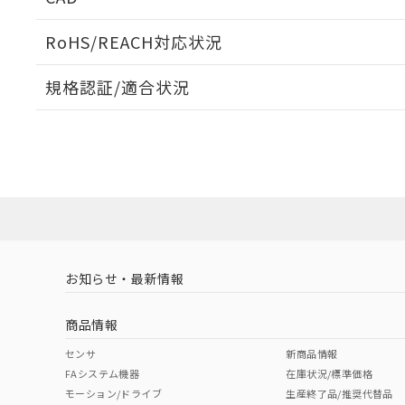
当社販売員に
※2 対応予定月
△
一定数に
当社は、貴社
オムロン制御
また当社は、
※2 環境保護使
RoHS/REACH対応状況
在庫状況およ
部品在庫の切り替
たしません。
－
在庫なし
す。
「ｅ」：有害物質
機器販売
ログイン/会員登録いただくと、CADデータをダウンロ
マイパーツ機
規格認証/適合状況
「10」：通常の
ている必要が
味します。
空
受注生産
EU RoHS
注意事項・凡例
お客様が当ウ
※3 非含有証明
E32-T11L 5Mについての規格認証/適合状況については
「－」：未確認で
白
が、当社の製
売店にお問い合わせください。
さい。
下記の非含有証明
※当社の共同
対応状況
対応予定月
※1
※2
いる法人を指
EU RoHS指令（
ダウンロードデータをご利用いただく前に、以下を必ずお読
51物質の非含有証
対応済み
ソフトウェアの使用条件
※本証明書は発行
また、RoHS指
混在することから
お知らせ・最新情報
中国 RoHS
注意事項・凡例
既に当社にて対応
り割愛しておりま
商品情報
中国 RoHS表
※1 ※2
センサ
新商品情報
FAシステム機器
在庫状況/標準価格
Pb
Hg
Cd
Cr(V
モーション/ドライブ
生産終了品/推奨代替品