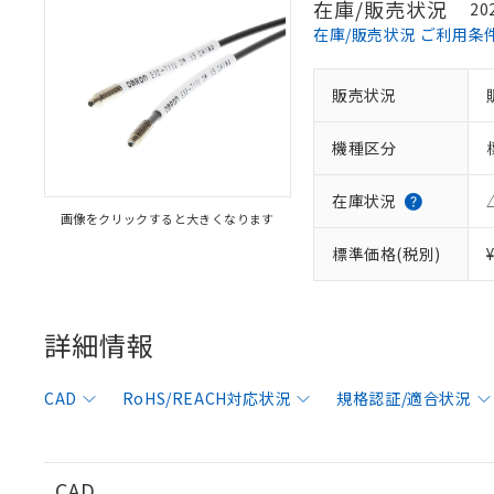
在庫/販売状況
20
在庫/販売状況 ご利用条
販売状況
※1 対応状況
機種区分
対応済み：EU
対応予定：EU R
対応予定なし：EU
在庫状況
画像をクリックすると大きくなります
調査・確認中：EU
ご利用条件
非該当品：ライセ
標準価格(税別)
※1 中国RoHS
仕入先様の事情に
があります。
以下の条件をお読
「○」：最大均質
「×」：最大均質
詳細情報
本サービスは
当社は、これ
*EU RoHS指令（10物
「－」：未確認で
鉛(Pb) 1000ppm以下、
くものです。
う）を輸出ま
記
説明
六価クロム(Cr(Ⅵ)) 1
当社制御機器
などの必要な
フタル酸ビス(2-エチルヘ
号
CAD
RoHS/REACH対応状況
規格認証/適合状況
*中国RoHS10物質の基準値 
ル（DBP） 1000ppm
在庫状況およ
当社は規制貨
Pb(鉛) :1000ppm、 Hg
但し、RoHS指令で産
のであり、閲
ます。
Cr(Ⅵ)(六価クロム) : 
フタル酸エステル類の４
○
一定数以
DBP(フタル酸ジブチル) :
い。
当社は貴社製
DEHP(フタル酸ビス(2-エ
正式な納期状
置等に一切使
CAD