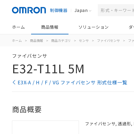
制御機器
Japan
ホーム
商品情報
ソリューション
ダ
ホーム
>
商品情報
>
商品カテゴリ
>
センサ
>
ファイバセンサ
>
フ
ファイバセンサ
E32-T11L 5M
E3X-A / H / F / VG ファイバセンサ 形式仕様一覧
商品概要
ファイバセンサ, 透過形, M