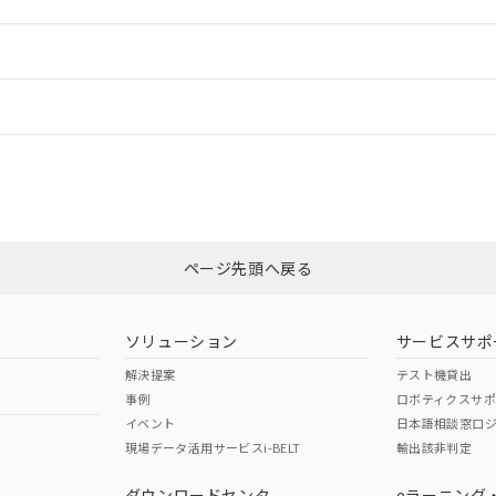
ご相談ください。
は満たないが在庫あり
製品を第三者に販売する場合は、上記1、2および3の内容を当該第
機器販売店や当社販売拠点は「
販売ネットワーク
」をご確認くだ
販売先および販売に係わる関係者が違法に輸出するおそれがある場
用期限
情報更新
び標準価格結果を当社の事前の承諾なく第三者に漏洩または開示し
え状況などにより、予定月が前後することがあります。
(最新の在庫状況については、お客様のお取引先、またはお客様担当
（10物質）のすべてが基準値以下であることを示します。
店・当社販売員にご確認ください)
ードすることができます。
情報更新：
能（部品リスト作成サービス）をご利用いただくには、I-Webメン
使用状況下において有害物質が外部に漏えいし、環境に深刻な影響を
あります。
機種、また在庫状況の情報を公開していない機種
ェブサイト上で当社にご登録された部品リストについて、当社およ
書ダウンロード
、「カスタマーサポートセンタ お客様相談室」または貴社担当オムロン営
す。当社販売部門へお問い合わせください。
ログイン/会員登録
品・サービスに関するお客様との取引・商談に必要な範囲で利用す
合意する
キャンセル
書をダウンロードすることができます。
利用者とは、
"個人情報の共同利用に関して"
の「1.共同利用者の
非含有証明書
※3
します。
10物質）の非含有証明書
みください。
明書（当社基準）
ページ先頭へ戻る
ダウンロードはこちら
日時点で非含有を証明するもので、過去に遡って非含有を証明するも
令のフタル酸エステル類４物質の対応では、対応完了までの期間は出
備考欄に対応日を記載しておりました。
ソリューション
サービスサポ
品への在庫切替を完了していることから、特段のことがない限り、20
解決提案
テスト機貸出
す。
事例
ロボティクスサ
イベント
日本語相談窓口
現場データ活用サービスi-BELT
輸出該非判定
I)
PBBs
PBDEs
DBP
ダウンロードセンタ
eラーニング