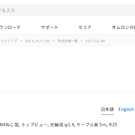
ウンロード
サポート
セミナ
オムロンの
ァイバアンプ
>
E3X-A / H / F / VG
>
形式仕様一覧
>
E32-T11L 5M
日本語
English
4ねじ型, トップビュー, 光軸径 φ1.4, ケーブル長 5m, R25