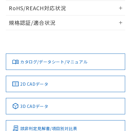
ご相談ください。
適用除外項目は除く。
情報更新：2013/11/18
ル、化学兵器、生物兵器またはその他
－
在庫なし(最新の在庫状況につ
RoHS/REACH対応状況
オムロン制御機器販売店や当社販売拠
フタル酸エステル類の４物質については閾値を超える意
武器並びにこれらの製造装置等に一切
いては、お客様のお取引先、ま
図的な使用がないことを確認しています。
点は「
販売ネットワーク
」をご確認
※2 環境保護使用期限
ログイン/会員登録いただくと、CADデータをダウンロー
使用いたしません。
たはお客様担当のオムロン制御
情報更新：2026/7/29
ください。
規格認証/適合状況
ドすることができます。
当社は、貴社製品を第三者に販売する
機器販売店・当社販売員にご確
在庫状況および標準価格結果を当社の
※2 対応予定月
「ｅ」：有害物質（10物質）のすべてが基
場合は、上記1、2および3の内容を当
認ください)
EU RoHS
注意事項・凡例
事前の承諾なく第三者に漏洩または開
E32-LT11N 10Mについての規格認証/適合状況については、
準値以下であることを示します。
該第三者に通知します。また当社は、
示しないようお願いします。
「カスタマーサポートセンタ お客様相談室」または貴社担当
部品在庫の切り替え状況などにより、予定
「10」：通常の使用状況下において有害物
販売先および販売に係わる関係者が違
ログイン/会員登録
マイパーツ機能（部品リスト作成サー
空
受注生産機種、また在庫状況の
オムロン営業員または販売店にお問い合わせください。
月が前後することがあります。
質が外部に漏えいし、環境に深刻な影響を
法に輸出するおそれがある場合は、取
ビス）をご利用いただくには、I-Web
対応状況
対応予定月
※1
白
情報を公開していない機種
※2
及ぼさない年数を意味します。
り引きをいたしません。
メンバーズにご登録されている必要が
「－」：未確認です。当社販売部門へお問
お問い合わせ
カタログ/データシート/マニュアル
あります。
対応済み
い合わせください。
ダウンロードデータをご利用いただく前に、以下を必ずお読
お客様が当ウェブサイト上で当社にご
※3 非含有証明書ダウンロード
みください。
登録された部品リストについて、当社
ソフトウェアの使用条件
および当社の共同利用者が、当社の製
中国 RoHS
注意事項・凡例
2D CADデータ
下記の非含有証明書をダウンロードするこ
品・サービスに関するお客様との取
とができます。
合意する
キャンセル
引・商談に必要な範囲で利用すること
をご了承ください。
中国 RoHS表
※1 ※2
EU RoHS指令（10物質）の非含有証明書
※当社の共同利用者とは、
"個人情報
3D CADデータ
51物質の非含有証明書（当社基準）
の共同利用に関して"
の「1.共同利
Pb
Hg
Cd
Cr(VI)
※本証明書は発行日時点で非含有を証明す
用者の範囲」に記載されている法人を
るもので、過去に遡って非含有を証明する
指します。
ものではありません。
該非判定見解書/項目別対比表
X
O
O
O