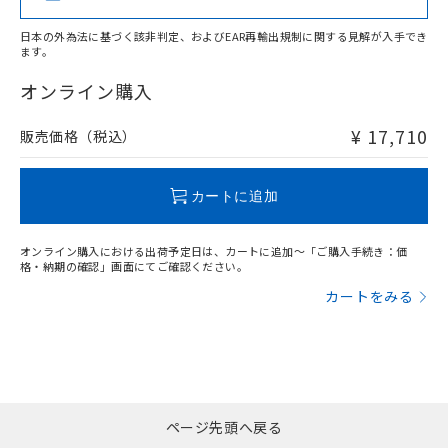
また、RoHS指令のフタル酸エステル類４
物質の対応では、対応完了までの期間は出
日本の外為法に基づく該非判定、およびEAR再輸出規制に関する見解が入手でき
荷製品に未対応品が混在することから備考
ます。
"対応済み"や非含有の記載がされた商品であっても、流通
欄に対応日を記載しておりました。
在庫等で未対応品が混在する可能性があります。
オンライン購入
既に当社にて対応品への在庫切替を完了
非含有品が必要な際は、弊社営業部門もしくは販売店へお
していることから、特段のことがない限
問い合わせください。
¥ 17,710
り、2022年1月12日より割愛しておりま
販売価格（税込）
す。
この製品のRoHS/REACH対応状況ページへ
カートに追加
オンライン購入における出荷予定日は、カートに追加～「ご購入手続き：価
格・納期の確認」画面にてご確認ください。
カートをみる
ページ先頭へ戻る