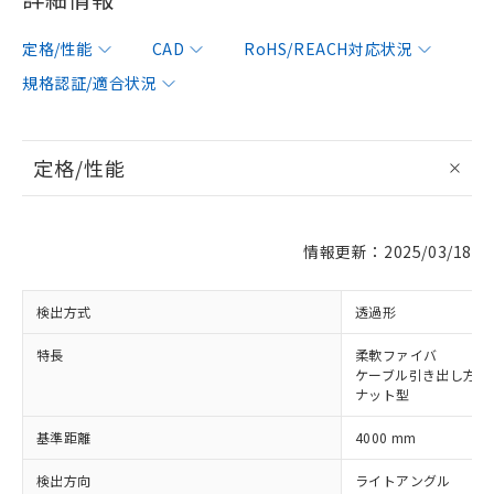
定格/性能
CAD
RoHS/REACH対応状況
規格認証/適合状況
定格/性能
情報更新：2025/03/18
検出方式
透過形
※1 対応状況
特長
柔軟ファイバ
ケーブル引き出し方向9
ナット型
対応済み：EU RoHS指令（10物質）の
非含有に対応した製品が提供可能な商品で
基準距離
4000 mm
す。
対応予定：EU RoHS指令（10物質）の非含
検出方向
ライトアングル