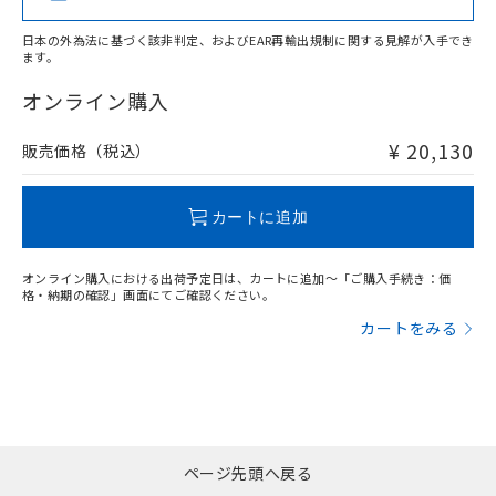
また、RoHS指令のフタル酸エステル類４
物質の対応では、対応完了までの期間は出
日本の外為法に基づく該非判定、およびEAR再輸出規制に関する見解が入手でき
荷製品に未対応品が混在することから備考
ます。
"対応済み"や非含有の記載がされた商品であっても、流通
欄に対応日を記載しておりました。
在庫等で未対応品が混在する可能性があります。
オンライン購入
既に当社にて対応品への在庫切替を完了
非含有品が必要な際は、弊社営業部門もしくは販売店へお
していることから、特段のことがない限
問い合わせください。
¥ 20,130
り、2022年1月12日より割愛しておりま
販売価格（税込）
す。
この製品のRoHS/REACH対応状況ページへ
カートに追加
オンライン購入における出荷予定日は、カートに追加～「ご購入手続き：価
格・納期の確認」画面にてご確認ください。
カートをみる
ページ先頭へ戻る