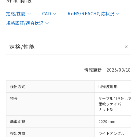
定格/性能
CAD
RoHS/REACH対応状況
規格認証/適合状況
定格/性能
情報更新：2025/03/18
検出方式
回帰反射形
※1 対応状況
特長
ケーブル引き出し方向9
柔軟ファイバ
ナット型
対応済み：EU RoHS指令（10物質）の
非含有に対応した製品が提供可能な商品で
基準距離
2020 mm
す。
対応予定：EU RoHS指令（10物質）の非含
検出方向
ライトアングル