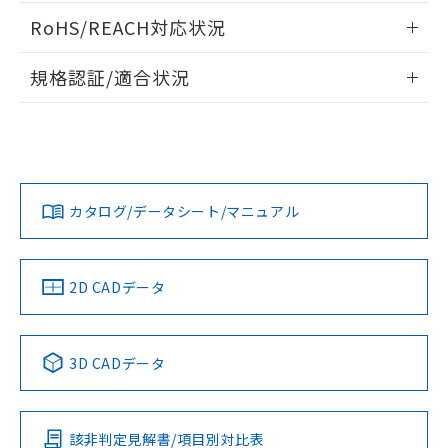
ご相談ください。
適用除外項目は除く。
情報更新：2013/12/9
ル、化学兵器、生物兵器またはその他
－
在庫なし(最新の在庫状況につ
RoHS/REACH対応状況
オムロン制御機器販売店や当社販売拠
フタル酸エステル類の４物質については閾値を超える意
武器並びにこれらの製造装置等に一切
いては、お客様のお取引先、ま
図的な使用がないことを確認しています。
点は「
販売ネットワーク
」をご確認
※2 環境保護使用期限
ログイン/会員登録いただくと、CADデータをダウンロー
使用いたしません。
たはお客様担当のオムロン制御
情報更新：2026/7/29
ください。
規格認証/適合状況
ドすることができます。
当社は、貴社製品を第三者に販売する
機器販売店・当社販売員にご確
在庫状況および標準価格結果を当社の
※2 対応予定月
「ｅ」：有害物質（10物質）のすべてが基
場合は、上記1、2および3の内容を当
認ください)
EU RoHS
注意事項・凡例
事前の承諾なく第三者に漏洩または開
E32-LR11NP 5Mについての規格認証/適合状況については、
準値以下であることを示します。
該第三者に通知します。また当社は、
示しないようお願いします。
「カスタマーサポートセンタ お客様相談室」または貴社担当
部品在庫の切り替え状況などにより、予定
「10」：通常の使用状況下において有害物
販売先および販売に係わる関係者が違
ログイン/会員登録
マイパーツ機能（部品リスト作成サー
空
受注生産機種、また在庫状況の
オムロン営業員または販売店にお問い合わせください。
月が前後することがあります。
質が外部に漏えいし、環境に深刻な影響を
法に輸出するおそれがある場合は、取
ビス）をご利用いただくには、I-Web
対応状況
対応予定月
※1
白
情報を公開していない機種
※2
及ぼさない年数を意味します。
り引きをいたしません。
メンバーズにご登録されている必要が
「－」：未確認です。当社販売部門へお問
お問い合わせ
カタログ/データシート/マニュアル
あります。
対応済み
い合わせください。
ダウンロードデータをご利用いただく前に、以下を必ずお読
お客様が当ウェブサイト上で当社にご
※3 非含有証明書ダウンロード
みください。
登録された部品リストについて、当社
ソフトウェアの使用条件
および当社の共同利用者が、当社の製
中国 RoHS
注意事項・凡例
2D CADデータ
下記の非含有証明書をダウンロードするこ
品・サービスに関するお客様との取
とができます。
合意する
キャンセル
引・商談に必要な範囲で利用すること
をご了承ください。
中国 RoHS表
※1 ※2
EU RoHS指令（10物質）の非含有証明書
※当社の共同利用者とは、
"個人情報
3D CADデータ
51物質の非含有証明書（当社基準）
の共同利用に関して"
の「1.共同利
Pb
Hg
Cd
Cr(VI)
※本証明書は発行日時点で非含有を証明す
用者の範囲」に記載されている法人を
るもので、過去に遡って非含有を証明する
指します。
ものではありません。
該非判定見解書/項目別対比表
X
O
O
O