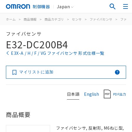
制御機器
Japan
ホーム
>
商品情報
>
商品カテゴリ
>
センサ
>
ファイバセンサ
>
ファイ
ファイバセンサ
E32-DC200B4
E3X-A / H / F / VG ファイバセンサ 形式仕様一覧
マイリストに追加
日本語
English
PDF出力
商品概要
ファイバセンサ, 反射形, M6ねじ型,