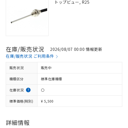
トップビュー, R25
在庫/販売状況
2026/08/07 00:00 情報更新
在庫/販売状況 ご利用条件
販売状況
販売中
※1 対応状況
機種区分
標準在庫機種
対応済み：EU RoHS指令（10物質）の
在庫状況
〇
非含有に対応した製品が提供可能な商品で
す。
標準価格(税別)
¥ 5,500
対応予定：EU RoHS指令（10物質）の非含
ご利用条件
有に対応した製品に切り替える予定のある
商品です。
詳細情報
対応予定なし：EU RoHS指令（10物質）の
以下の条件をお読みいただき、同意のうえ