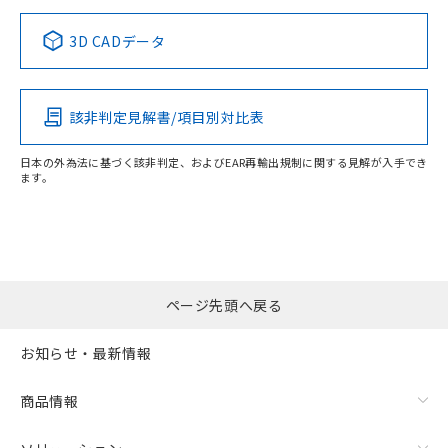
たはお客様担当のオムロン制御
ください。
当社は、貴社製品を第三者に販売する
機器販売店・当社販売員にご確
在庫状況および標準価格結果を当社の
中国 RoHS表
※1 ※2
※2 対応予定月
「ｅ」：有害物質（10物質）のすべてが基
3D CADデータ
場合は、上記1、2および3の内容を当
認ください)
事前の承諾なく第三者に漏洩または開
準値以下であることを示します。
該第三者に通知します。また当社は、
Pb
Hg
Cd
Cr(VI)
示しないようお願いします。
部品在庫の切り替え状況などにより、予定
「10」：通常の使用状況下において有害物
販売先および販売に係わる関係者が違
マイパーツ機能（部品リスト作成サー
空
受注生産機種、また在庫状況の
月が前後することがあります。
質が外部に漏えいし、環境に深刻な影響を
法に輸出するおそれがある場合は、取
ビス）をご利用いただくには、I-Web
白
情報を公開していない機種
該非判定見解書/項目別対比表
及ぼさない年数を意味します。
X
O
O
O
り引きをいたしません。
メンバーズにご登録されている必要が
「－」：未確認です。当社販売部門へお問
あります。
日本の外為法に基づく該非判定、およびEAR再輸出規制に関する見解が入手でき
い合わせください。
お客様が当ウェブサイト上で当社にご
ます。
※3 非含有証明書ダウンロード
"対応済み"や非含有の記載がされた商品であっても、流通
登録された部品リストについて、当社
在庫等で未対応品が混在する可能性があります。
および当社の共同利用者が、当社の製
下記の非含有証明書をダウンロードするこ
非含有品が必要な際は、弊社営業部門もしくは販売店へお
品・サービスに関するお客様との取
とができます。
問い合わせください。
合意する
キャンセル
引・商談に必要な範囲で利用すること
をご了承ください。
EU RoHS指令（10物質）の非含有証明書
※当社の共同利用者とは、
"個人情報
ページ先頭へ戻る
この製品のRoHS/REACH対応状況ページへ
51物質の非含有証明書（当社基準）
の共同利用に関して"
の「1.共同利
※本証明書は発行日時点で非含有を証明す
用者の範囲」に記載されている法人を
お知らせ・最新情報
るもので、過去に遡って非含有を証明する
指します。
ものではありません。
また、RoHS指令のフタル酸エステル類４
商品情報
物質の対応では、対応完了までの期間は出
荷製品に未対応品が混在することから備考