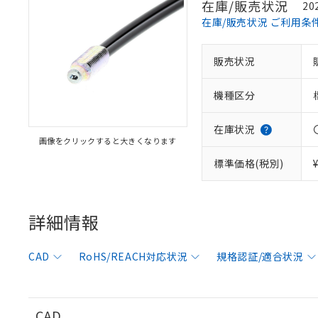
在庫/販売状況
20
在庫/販売状況 ご利用条
販売状況
※1 対応状況
機種区分
対応済み：EU
対応予定：EU R
対応予定なし：EU
在庫状況
画像をクリックすると大きくなります
調査・確認中：EU
ご利用条件
非該当品：ライセ
標準価格(税別)
※1 中国RoHS
仕入先様の事情に
があります。
以下の条件をお読
「○」：最大均質
「×」：最大均質
詳細情報
本サービスは
当社は、これ
*EU RoHS指令（10物
「－」：未確認で
鉛(Pb) 1000ppm以下、
くものです。
う）を輸出ま
記
説明
六価クロム(Cr(Ⅵ)) 1
当社制御機器
などの必要な
フタル酸ビス(2-エチルヘ
号
CAD
RoHS/REACH対応状況
規格認証/適合状況
*中国RoHS10物質の基準値 
ル（DBP） 1000ppm
在庫状況およ
当社は規制貨
Pb(鉛) :1000ppm、 Hg
但し、RoHS指令で産
のであり、閲
ます。
Cr(Ⅵ)(六価クロム) : 
フタル酸エステル類の４
○
一定数以
DBP(フタル酸ジブチル) :
い。
当社は貴社製
DEHP(フタル酸ビス(2-エ
正式な納期状
置等に一切使
CAD