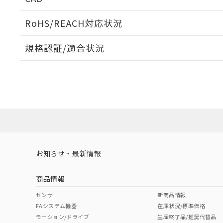
当社販売員に
※2 対応予定月
△
一定数に
当社は、貴社
オムロン制御
また当社は、
※2 環境保護使
RoHS/REACH対応状況
在庫状況およ
部品在庫の切り替
たしません。
－
在庫なし
す。
「ｅ」：有害物質
機器販売
ログイン/会員登録いただくと、CADデータをダウンロ
マイパーツ機
規格認証/適合状況
「10」：通常の
ている必要が
味します。
空
受注生産
EU RoHS
注意事項・凡例
お客様が当ウ
※3 非含有証明
E32-DC200についての規格認証/適合状況については、「
「－」：未確認で
白
が、当社の製
店にお問い合わせください。
さい。
下記の非含有証明
※当社の共同
対応状況
対応予定月
※1
※2
いる法人を指
EU RoHS指令（
ダウンロードデータをご利用いただく前に、以下を必ずお読
51物質の非含有証
対応済み
ソフトウェアの使用条件
※本証明書は発行
また、RoHS指
混在することから
お知らせ・最新情報
中国 RoHS
注意事項・凡例
既に当社にて対応
り割愛しておりま
商品情報
中国 RoHS表
※1 ※2
センサ
新商品情報
FAシステム機器
在庫状況/標準価格
Pb
Hg
Cd
Cr(V
モーション/ドライブ
生産終了品/推奨代替品