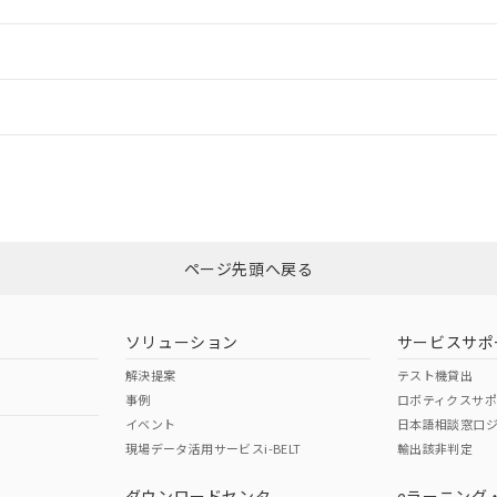
ご相談ください。
は満たないが在庫あり
製品を第三者に販売する場合は、上記1、2および3の内容を当該第
機器販売店や当社販売拠点は「
販売ネットワーク
」をご確認くだ
販売先および販売に係わる関係者が違法に輸出するおそれがある場
用期限
情報更新
び標準価格結果を当社の事前の承諾なく第三者に漏洩または開示し
え状況などにより、予定月が前後することがあります。
(最新の在庫状況については、お客様のお取引先、またはお客様担当
（10物質）のすべてが基準値以下であることを示します。
店・当社販売員にご確認ください)
ードすることができます。
情報更新：
能（部品リスト作成サービス）をご利用いただくには、I-Webメン
使用状況下において有害物質が外部に漏えいし、環境に深刻な影響を
あります。
機種、また在庫状況の情報を公開していない機種
ェブサイト上で当社にご登録された部品リストについて、当社およ
書ダウンロード
カスタマーサポートセンタ お客様相談室」または貴社担当オムロン営業
す。当社販売部門へお問い合わせください。
ログイン/会員登録
品・サービスに関するお客様との取引・商談に必要な範囲で利用す
合意する
キャンセル
書をダウンロードすることができます。
利用者とは、
"個人情報の共同利用に関して"
の「1.共同利用者の
非含有証明書
※3
します。
10物質）の非含有証明書
みください。
明書（当社基準）
ページ先頭へ戻る
ダウンロードはこちら
日時点で非含有を証明するもので、過去に遡って非含有を証明するも
令のフタル酸エステル類４物質の対応では、対応完了までの期間は出
備考欄に対応日を記載しておりました。
ソリューション
サービスサポ
品への在庫切替を完了していることから、特段のことがない限り、20
解決提案
テスト機貸出
す。
事例
ロボティクスサ
イベント
日本語相談窓口
現場データ活用サービスi-BELT
輸出該非判定
I)
PBBs
PBDEs
DBP
ダウンロードセンタ
eラーニング