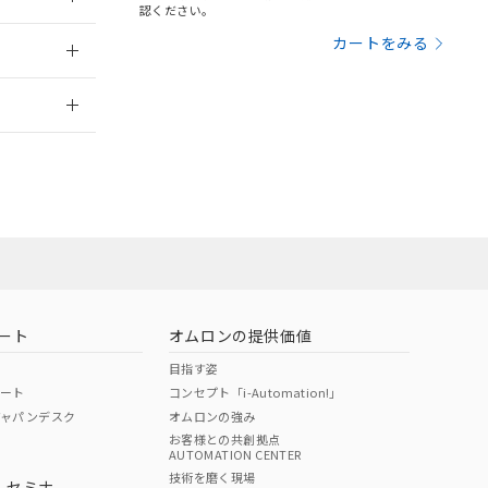
三者に通知します。
認ください。
さい。
合は、取り引きをい
：2014/2/3
カートをみる
ないようお願いしま
のオムロン制御
2026/7/29
バーズにご登録され
及ぼさない年数を意
び当社の共同利用者
員または販売
ることをご了承くだ
範囲」に記載されて
お問い合わせ
のではありません。
荷製品に未対応品が
ート
オムロンの提供価値
22年1月12日よ
目指す姿
ポート
コンセプト「i-Automation!」
ジャパンデスク
オムロンの強み
お客様との共創拠点
AUTOMATION CENTER
DIBP
BBP
DEHP
環境保護
技術を磨く現場
・セミナ