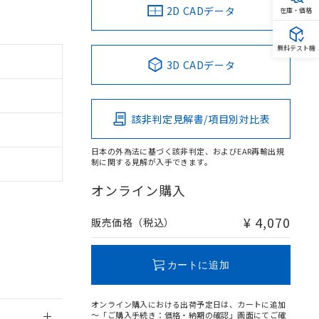
2D CADデータ
在庫・価格
無料テスト機
3D CADデータ
。
商品です。
該非判定見解書/項目別対比表
定はありません。
商品です。
日本の外為法に基づく該非判定、およびEAR再輸出規
制に関する見解が入手できます。
を得ず変更すること
オンライン購入
を提供させていただ
規制貨物等」とい
¥ 4,070
販売価格（税込）
引許可)を取得する
BDE) 1000ppm以下、
をご了承ください。
0ppm以下、フタル酸ジブチ
基づき作成されるも
う必要な手段を講じ
カートに追加
ことをご了承くださ
) : 1000ppm、
 1000ppm、
びにこれらの製造装
オンライン購入における出荷予定日は、カートに追加
ン制御機器販売店・
～「ご購入手続き：価格・納期の確認」画面にてご確