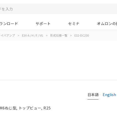
ウンロード
サポート
セミナ
オムロンの
ァイバアンプ
>
E3X-A / H / F / VG
>
形式仕様一覧
>
E32-DC200
日本語
English
M6ねじ型, トップビュー, R25