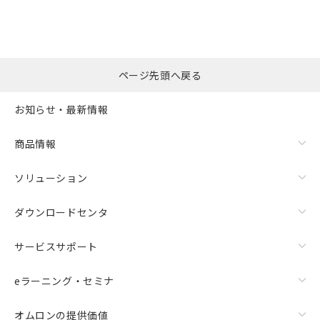
※本証明書は発行日時点で非含有を証明す
用者の範囲」に記載されている法人を
るもので、過去に遡って非含有を証明する
指します。
ものではありません。
また、RoHS指令のフタル酸エステル類４
物質の対応では、対応完了までの期間は出
ページ先頭へ戻る
荷製品に未対応品が混在することから備考
欄に対応日を記載しておりました。
お知らせ・最新情報
既に当社にて対応品への在庫切替を完了
していることから、特段のことがない限
り、2022年1月12日より割愛しておりま
商品情報
す。
ソリューション
ダウンロードセンタ
サービスサポート
eラーニング・セミナ
オムロンの提供価値