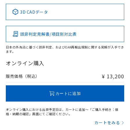
正式な納期状況および標準価格はお客
ル類) : 1000ppm、
ルベンジル（BBP） 1000ppm以下、フタル酸ジブチル
全に破砕するなど、違法に輸出されな
DBP(フタル酸ジブチル) : 1000ppm、 DIBP(フタル酸ジ
様のお取引先、またはお客様担当のオ
中国 RoHS表
※1 ※2
（DBP） 1000ppm以下、フタル酸ジイソブチル
イソブチル) : 1000ppm、 BBP(フタル酸ブチルベンジ
△
一定数には満たないが在庫あり
いよう必要な手段を講じます。
3D CADデータ
ムロン制御機器販売店・当社販売員に
(DIBP) 1000ppm以下
ル) : 1000ppm、
当社は貴社製品を、核兵器、ミサイ
但し、RoHS指令で産業用監視および制御機器に対する
DEHP(フタル酸ビス(2-エチルヘキシル)) : 1000ppm
Pb
ご相談ください。
Hg
Cd
Cr(VI)
適用除外項目は除く。
ル、化学兵器、生物兵器またはその他
－
在庫なし(最新の在庫状況につ
オムロン制御機器販売店や当社販売拠
フタル酸エステル類の４物質については閾値を超える意
武器並びにこれらの製造装置等に一切
いては、お客様のお取引先、ま
図的な使用がないことを確認しています。
点は「
販売ネットワーク
」をご確認
該非判定見解書/項目別対比表
※2 環境保護使用期限
O
使用いたしません。
O
O
O
たはお客様担当のオムロン制御
ください。
当社は、貴社製品を第三者に販売する
機器販売店・当社販売員にご確
在庫状況および標準価格結果を当社の
※2 対応予定月
「ｅ」：有害物質（10物質）のすべてが基
日本の外為法に基づく該非判定、およびEAR再輸出規制に関する見解が入手でき
場合は、上記1、2および3の内容を当
認ください)
事前の承諾なく第三者に漏洩または開
ます。
準値以下であることを示します。
該第三者に通知します。また当社は、
"対応済み"や非含有の記載がされた商品であっても、流通
示しないようお願いします。
部品在庫の切り替え状況などにより、予定
「10」：通常の使用状況下において有害物
販売先および販売に係わる関係者が違
在庫等で未対応品が混在する可能性があります。
マイパーツ機能（部品リスト作成サー
オンライン購入
空
受注生産機種、また在庫状況の
月が前後することがあります。
質が外部に漏えいし、環境に深刻な影響を
法に輸出するおそれがある場合は、取
非含有品が必要な際は、弊社営業部門もしくは販売店へお
ビス）をご利用いただくには、I-Web
白
情報を公開していない機種
及ぼさない年数を意味します。
り引きをいたしません。
問い合わせください。
メンバーズにご登録されている必要が
¥ 13,200
販売価格（税込）
「－」：未確認です。当社販売部門へお問
あります。
い合わせください。
お客様が当ウェブサイト上で当社にご
この製品のRoHS/REACH対応状況ページへ
※3 非含有証明書ダウンロード
登録された部品リストについて、当社
カートに追加
および当社の共同利用者が、当社の製
下記の非含有証明書をダウンロードするこ
品・サービスに関するお客様との取
とができます。
オンライン購入における出荷予定日は、カートに追加～「ご購入手続き：価
合意する
キャンセル
引・商談に必要な範囲で利用すること
格・納期の確認」画面にてご確認ください。
をご了承ください。
EU RoHS指令（10物質）の非含有証明書
カートをみる
※当社の共同利用者とは、
"個人情報
51物質の非含有証明書（当社基準）
の共同利用に関して"
の「1.共同利