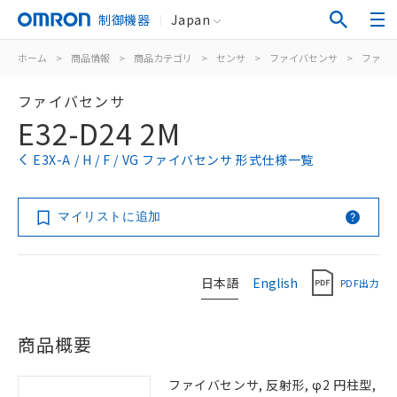
制御機器
Japan
ホーム
>
商品情報
>
商品カテゴリ
>
センサ
>
ファイバセンサ
>
ファイ
ファイバセンサ
E32-D24 2M
E3X-A / H / F / VG ファイバセンサ 形式仕様一覧
マイリストに追加
日本語
English
PDF出力
商品概要
ファイバセンサ, 反射形, φ2 円柱型,