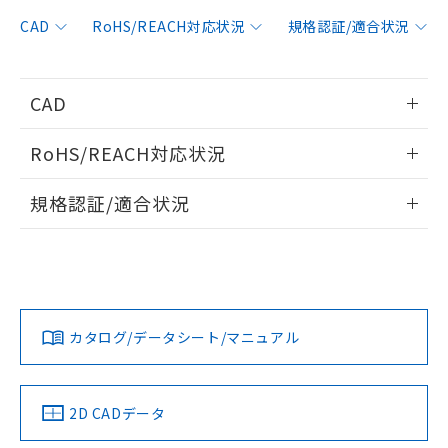
非含有に対応した製品が提供可能な商品で
す。
CAD
RoHS/REACH対応状況
規格認証/適合状況
対応予定：EU RoHS指令（10物質）の非含
ご利用条件
有に対応した製品に切り替える予定のある
商品です。
CAD
対応予定なし：EU RoHS指令（10物質）の
以下の条件をお読みいただき、同意のうえ
非含有に非対応の商品で、対応品を出す予
情報更新：2014/2/3
ご利用ください。
定はありません。
RoHS/REACH対応状況
調査・確認中：EU RoHS指令（10物質）の
本サービスは、当社制御機器事業取扱
ログイン/会員登録いただくと、CADデータをダウンロー
※1 中国RoHS○×表
非含有の対応状況を調査中または確認中の
情報更新：2026/7/29
商品の当社在庫状況および標準価格
規格認証/適合状況
ドすることができます。
商品です。
(税抜)を提供させていただくもので
「○」：最大均質材料含有率が中国RoHSの
非該当品：ライセンス料など無形物で、有
EU RoHS
注意事項・凡例
E32-D24 2Mについての規格認証/適合状況については、「カ
す。
基準値以下であることを示します。
害物質有無と関係のない商品です。
スタマーサポートセンタ お客様相談室」または貴社担当オム
当社制御機器事業取扱商品の中には、
「×」：最大均質材料含有率が中国RoHSの
仕入先様の事情により、非含有部品として
ログイン/会員登録
ロン営業員または販売店にお問い合わせください。
本サービスの対象外となる商品もある
基準値を超えていることを示します。
いたものが、含有品と判明した場合などや
当社は、これら貴社製品のうち、外国
対応状況
対応予定月
※1
※2
ことをご了承ください。
「－」：未確認です。当社販売部門へお問
むを得ず変更することがあります。
為替および外国貿易法に定める商品
在庫状況および標準価格照会結果は、
い合わせください。
お問い合わせ
カタログ/データシート/マニュアル
（以下｢規制貨物等」という）を輸出
対応済み
記載している更新日時点での社内デー
ダウンロードデータをご利用いただく前に、以下を必ずお読
*EU RoHS指令（10物質）：
または国外への提供する場合は、日本
記
タに基づき作成されるものであり、閲
説明
鉛(Pb) 1000ppm以下、 水銀(Hg) 1000ppm以下、 カド
みください。
*中国RoHS10物質の基準値 (GB/T26572)：
国政府の輸出許可(または役務取引許
号
覧された時点での実際の在庫および標
ミウム(Cd) 100ppm以下、
Pb(鉛) :1000ppm、 Hg(水銀) : 1000ppm、 Cd(カドミウ
ソフトウェアの使用条件
可)を取得するなどの必要な手続きを
六価クロム(Cr(Ⅵ)) 1000ppm以下、ポリ臭化ビフェニル
ム) : 100ppm、
中国 RoHS
準価格とは異なる場合があることをご
注意事項・凡例
2D CADデータ
類(PBB) 1000ppm以下、ポリ臭化ジフェニルエーテル類
Cr(Ⅵ)(六価クロム) : 1000ppm、 PBBs(ポリ臭化ビフェ
とります。
了承ください。
(PBDE) 1000ppm以下、フタル酸ビス(2-エチルヘキシ
○
一定数以上の在庫あり
ニル類) : 1000ppm、 PBDEs(ポリ臭化ジフェニルエーテ
当社は規制貨物を破棄する場合は、完
ル) (DEHP)(別名：DOP) 1000ppm以下、フタル酸ブチ