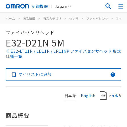
制御機器
Japan
ホーム
>
商品情報
>
商品カテゴリ
>
センサ
>
ファイバセンサ
>
ファイ
ファイバセンサヘッド
E32-D21N 5M
E32-LT11N / LD11N / LR11NP ファイバセンサヘッド 形式
仕様一覧
マイリストに追加
日本語
English
PDF出力
商品概要