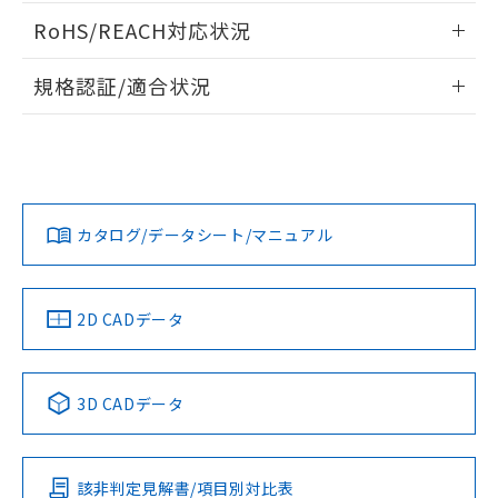
ご相談ください。
適用除外項目は除く。
情報更新：2013/11/18
ル、化学兵器、生物兵器またはその他
－
在庫なし(最新の在庫状況につ
RoHS/REACH対応状況
オムロン制御機器販売店や当社販売拠
フタル酸エステル類の４物質については閾値を超える意
武器並びにこれらの製造装置等に一切
いては、お客様のお取引先、ま
図的な使用がないことを確認しています。
点は「
販売ネットワーク
」をご確認
※2 環境保護使用期限
ログイン/会員登録いただくと、CADデータをダウンロー
使用いたしません。
たはお客様担当のオムロン制御
情報更新：2026/7/29
ください。
規格認証/適合状況
ドすることができます。
当社は、貴社製品を第三者に販売する
機器販売店・当社販売員にご確
在庫状況および標準価格結果を当社の
※2 対応予定月
「ｅ」：有害物質（10物質）のすべてが基
場合は、上記1、2および3の内容を当
認ください)
EU RoHS
注意事項・凡例
事前の承諾なく第三者に漏洩または開
E32-D21N 5Mについての規格認証/適合状況については、「カ
準値以下であることを示します。
該第三者に通知します。また当社は、
示しないようお願いします。
スタマーサポートセンタ お客様相談室」または貴社担当オム
部品在庫の切り替え状況などにより、予定
「10」：通常の使用状況下において有害物
販売先および販売に係わる関係者が違
ログイン/会員登録
マイパーツ機能（部品リスト作成サー
空
受注生産機種、また在庫状況の
ロン営業員または販売店にお問い合わせください。
月が前後することがあります。
質が外部に漏えいし、環境に深刻な影響を
法に輸出するおそれがある場合は、取
ビス）をご利用いただくには、I-Web
対応状況
対応予定月
※1
白
情報を公開していない機種
※2
及ぼさない年数を意味します。
り引きをいたしません。
メンバーズにご登録されている必要が
「－」：未確認です。当社販売部門へお問
お問い合わせ
カタログ/データシート/マニュアル
あります。
対応済み
い合わせください。
ダウンロードデータをご利用いただく前に、以下を必ずお読
お客様が当ウェブサイト上で当社にご
※3 非含有証明書ダウンロード
みください。
登録された部品リストについて、当社
ソフトウェアの使用条件
および当社の共同利用者が、当社の製
中国 RoHS
注意事項・凡例
2D CADデータ
下記の非含有証明書をダウンロードするこ
品・サービスに関するお客様との取
とができます。
合意する
キャンセル
引・商談に必要な範囲で利用すること
をご了承ください。
中国 RoHS表
※1 ※2
EU RoHS指令（10物質）の非含有証明書
※当社の共同利用者とは、
"個人情報
3D CADデータ
51物質の非含有証明書（当社基準）
の共同利用に関して"
の「1.共同利
Pb
Hg
Cd
Cr(VI)
※本証明書は発行日時点で非含有を証明す
用者の範囲」に記載されている法人を
るもので、過去に遡って非含有を証明する
指します。
ものではありません。
該非判定見解書/項目別対比表
X
O
O
O