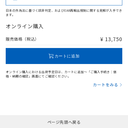
また、RoHS指令のフタル酸エステル類４
物質の対応では、対応完了までの期間は出
日本の外為法に基づく該非判定、およびEAR再輸出規制に関する見解が入手でき
荷製品に未対応品が混在することから備考
ます。
"対応済み"や非含有の記載がされた商品であっても、流通
欄に対応日を記載しておりました。
在庫等で未対応品が混在する可能性があります。
オンライン購入
既に当社にて対応品への在庫切替を完了
非含有品が必要な際は、弊社営業部門もしくは販売店へお
していることから、特段のことがない限
問い合わせください。
¥ 13,750
り、2022年1月12日より割愛しておりま
販売価格（税込）
す。
この製品のRoHS/REACH対応状況ページへ
カートに追加
オンライン購入における出荷予定日は、カートに追加～「ご購入手続き：価
格・納期の確認」画面にてご確認ください。
カートをみる
ページ先頭へ戻る