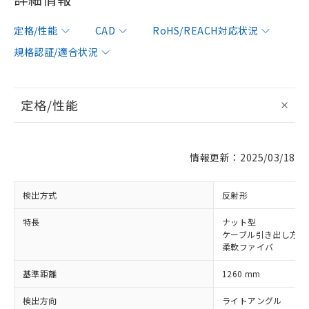
定格/性能
CAD
RoHS/REACH対応状況
規格認証/適合状況
定格/性能
情報更新：2025/03/18
検出方式
反射形
※1 対応状況
特長
ナット型
ケーブル引き出し方向9
柔軟ファイバ
対応済み：EU RoHS指令（10物質）の
非含有に対応した製品が提供可能な商品で
基準距離
1260 mm
す。
対応予定：EU RoHS指令（10物質）の非含
検出方向
ライトアングル