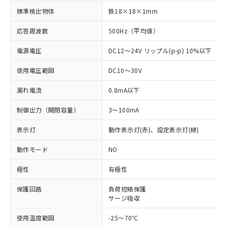
標準検出物体
鉄18×18×1mm
応答周波数
500Hz（平均値）
電源電圧
DC12～24V リップル(p-p) 10%以下
使用電圧範囲
DC10～30V
漏れ電流
0.8mA以下
制御出力（開閉容量）
3～100mA
表示灯
動作表示灯(赤)、設定表示灯(緑)
動作モード
NO
極性
有極性
※1 対応状況
保護回路
負荷短絡保護
サージ吸収
対応済み：EU RoHS指令（10物質）の
使用温度範囲
-25～70℃
非含有に対応した製品が提供可能な商品で