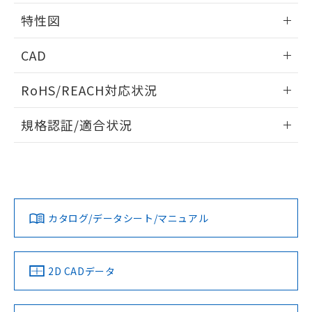
用者の範囲」に記載されている法人を
相互干渉
情報更新：2024/08/08
るもので、過去に遡って非含有を証明する
特性図
指します。
ものではありません。
周囲金属の影響
また、RoHS指令のフタル酸エステル類４
情報更新：2024/08/08
CAD
物質の対応では、対応完了までの期間は出
荷製品に未対応品が混在することから備考
検出物体の大きさと材質による影響
ログイン/会員登録いただくと、CADデータをダウンロー
欄に対応日を記載しておりました。
RoHS/REACH対応状況
ドすることができます。
A: 50mm以上、B: 35mm以上
既に当社にて対応品への在庫切替を完了
していることから、特段のことがない限
情報更新：
規格認証/適合状況
タイムチャート
り、2022年1月12日より割愛しておりま
ログイン/会員登録
す。
EU RoHS
注意事項・凡例
l: 0mm以上、φd: 18mm以上、D: 0mm以上、m: 20mm以
UL認証
CSA認証
CEマーキング
上、n: 27mm以上
No
No
Yes
対応状況
対応予定月
※1
※2
ダウンロードデータをご利用いただく前に、以下を必ずお読
みください。
カタログ/データシート/マニュアル
対応済み
ソフトウェアの使用条件
LR型式承認
DNV型式承認
BV型式承認
KR型式承
（イギリス
（ノルウェー
（フランス
（韓国
船舶規格）
船舶規格）
船舶規格）
船舶規格
中国 RoHS
注意事項・凡例
2D CADデータ
No
No
No
No