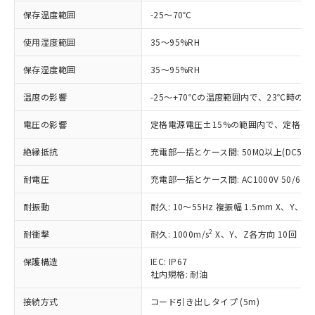
す。
保存温度範囲
-25～70℃
対応予定：EU RoHS指令（10物質）の非含
ご利用条件
有に対応した製品に切り替える予定のある
使用湿度範囲
35～95%RH
商品です。
対応予定なし：EU RoHS指令（10物質）の
保存湿度範囲
35～95%RH
以下の条件をお読みいただき、同意のうえ
非含有に非対応の商品で、対応品を出す予
ご利用ください。
定はありません。
温度の影響
-25～+70℃の温度範囲内で、23℃時の
調査・確認中：EU RoHS指令（10物質）の
本サービスは、当社制御機器事業取扱
※1 中国RoHS○×表
非含有の対応状況を調査中または確認中の
電圧の影響
定格電源電圧±15%の範囲内で、定格電源
商品の当社在庫状況および標準価格
商品です。
(税抜)を提供させていただくもので
「○」：最大均質材料含有率が中国RoHSの
絶縁抵抗
充電部一括とケース間: 50MΩ以上(DC500
非該当品：ライセンス料など無形物で、有
す。
基準値以下であることを示します。
害物質有無と関係のない商品です。
当社制御機器事業取扱商品の中には、
耐電圧
充電部一括とケース間: AC1000V 50/60Hz
「×」：最大均質材料含有率が中国RoHSの
仕入先様の事情により、非含有部品として
本サービスの対象外となる商品もある
基準値を超えていることを示します。
いたものが、含有品と判明した場合などや
当社は、これら貴社製品のうち、外国
ことをご了承ください。
耐振動
耐久: 10～55Hz 複振幅 1.5mm X、Y、Z
「－」：未確認です。当社販売部門へお問
むを得ず変更することがあります。
為替および外国貿易法に定める商品
在庫状況および標準価格照会結果は、
い合わせください。
（以下｢規制貨物等」という）を輸出
2
耐衝撃
記載している更新日時点での社内デー
耐久: 1000m/s
X、Y、Z各方向 10回
*EU RoHS指令（10物質）：
または国外への提供する場合は、日本
記
タに基づき作成されるものであり、閲
説明
鉛(Pb) 1000ppm以下、 水銀(Hg) 1000ppm以下、 カド
*中国RoHS10物質の基準値 (GB/T26572)：
国政府の輸出許可(または役務取引許
保護構造
IEC: IP67
号
覧された時点での実際の在庫および標
ミウム(Cd) 100ppm以下、
Pb(鉛) :1000ppm、 Hg(水銀) : 1000ppm、 Cd(カドミウ
可)を取得するなどの必要な手続きを
社内規格: 耐油
六価クロム(Cr(Ⅵ)) 1000ppm以下、ポリ臭化ビフェニル
ム) : 100ppm、
準価格とは異なる場合があることをご
類(PBB) 1000ppm以下、ポリ臭化ジフェニルエーテル類
Cr(Ⅵ)(六価クロム) : 1000ppm、 PBBs(ポリ臭化ビフェ
とります。
了承ください。
(PBDE) 1000ppm以下、フタル酸ビス(2-エチルヘキシ
○
一定数以上の在庫あり
ニル類) : 1000ppm、 PBDEs(ポリ臭化ジフェニルエーテ
接続方式
コード引き出しタイプ (5m)
当社は規制貨物を破棄する場合は、完
ル) (DEHP)(別名：DOP) 1000ppm以下、フタル酸ブチ
正式な納期状況および標準価格はお客
ル類) : 1000ppm、