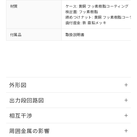
ルベンジル（BBP） 1000ppm以下、フタル酸ジブチル
全に破砕するなど、違法に輸出されな
DBP(フタル酸ジブチル) : 1000ppm、 DIBP(フタル酸ジ
様のお取引先、またはお客様担当のオ
（DBP） 1000ppm以下、フタル酸ジイソブチル
材質
ケース: 黄銅 フッ素樹脂コーティング
イソブチル) : 1000ppm、 BBP(フタル酸ブチルベンジ
△
一定数には満たないが在庫あり
いよう必要な手段を講じます。
ムロン制御機器販売店・当社販売員に
(DIBP) 1000ppm以下
ル) : 1000ppm、
検出面: フッ素樹脂
当社は貴社製品を、核兵器、ミサイ
但し、RoHS指令で産業用監視および制御機器に対する
DEHP(フタル酸ビス(2-エチルヘキシル)) : 1000ppm
ご相談ください。
締めつけナット: 黄銅 フッ素樹脂コーテ
適用除外項目は除く。
ル、化学兵器、生物兵器またはその他
－
在庫なし(最新の在庫状況につ
オムロン制御機器販売店や当社販売拠
歯付座金: 鉄 亜鉛メッキ
フタル酸エステル類の４物質については閾値を超える意
武器並びにこれらの製造装置等に一切
いては、お客様のお取引先、ま
図的な使用がないことを確認しています。
点は「
販売ネットワーク
」をご確認
※2 環境保護使用期限
使用いたしません。
付属品
たはお客様担当のオムロン制御
取扱説明書
ください。
当社は、貴社製品を第三者に販売する
機器販売店・当社販売員にご確
在庫状況および標準価格結果を当社の
※2 対応予定月
「ｅ」：有害物質（10物質）のすべてが基
場合は、上記1、2および3の内容を当
認ください)
事前の承諾なく第三者に漏洩または開
準値以下であることを示します。
該第三者に通知します。また当社は、
示しないようお願いします。
部品在庫の切り替え状況などにより、予定
「10」：通常の使用状況下において有害物
販売先および販売に係わる関係者が違
マイパーツ機能（部品リスト作成サー
空
受注生産機種、また在庫状況の
月が前後することがあります。
質が外部に漏えいし、環境に深刻な影響を
法に輸出するおそれがある場合は、取
ビス）をご利用いただくには、I-Web
白
情報を公開していない機種
及ぼさない年数を意味します。
り引きをいたしません。
メンバーズにご登録されている必要が
「－」：未確認です。当社販売部門へお問
あります。
外形図
い合わせください。
お客様が当ウェブサイト上で当社にご
※3 非含有証明書ダウンロード
登録された部品リストについて、当社
情報更新：2024/08/08
出力段回路図
および当社の共同利用者が、当社の製
下記の非含有証明書をダウンロードするこ
品・サービスに関するお客様との取
外形図
とができます。
情報更新：2024/08/08
合意する
キャンセル
引・商談に必要な範囲で利用すること
相互干渉
をご了承ください。
EU RoHS指令（10物質）の非含有証明書
出力段回路図
※当社の共同利用者とは、
"個人情報
情報更新：2024/08/08
周囲金属の影響
51物質の非含有証明書（当社基準）
の共同利用に関して"
の「1.共同利
※本証明書は発行日時点で非含有を証明す