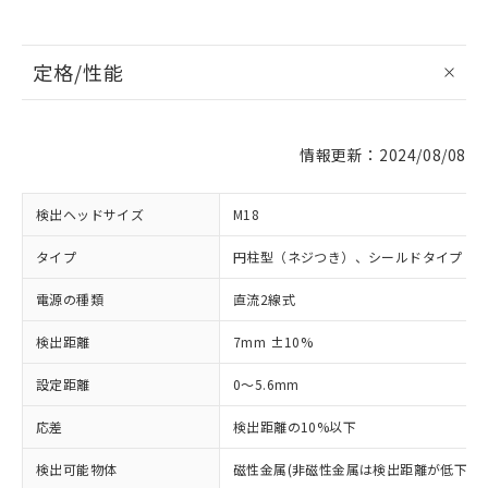
定格/性能
情報更新：2024/08/08
検出ヘッドサイズ
M18
タイプ
円柱型（ネジつき）、シールドタイプ
電源の種類
直流2線式
検出距離
7mm ±10%
設定距離
0～5.6mm
応差
検出距離の10%以下
検出可能物体
磁性金属(非磁性金属は検出距離が低下しま