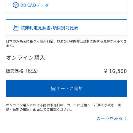
中国 RoHS表
※1 ※2
3D CADデータ
この製品の規格認証/適合状況ページへ
Pb
Hg
Cd
Cr(VI)
その他の認証はこちらのページからご検索ください
検出領域
該非判定見解書/項目別対比表
X
O
O
O
日本の外為法に基づく該非判定、およびEAR再輸出規制に関する見解が入手でき
ます。
"対応済み"や非含有の記載がされた商品であっても、流通
在庫等で未対応品が混在する可能性があります。
オンライン購入
非含有品が必要な際は、弊社営業部門もしくは販売店へお
問い合わせください。
¥ 16,500
販売価格（税込）
この製品のRoHS/REACH対応状況ページへ
カートに追加
オンライン購入における出荷予定日は、カートに追加～「ご購入手続き：価
格・納期の確認」画面にてご確認ください。
カートをみる