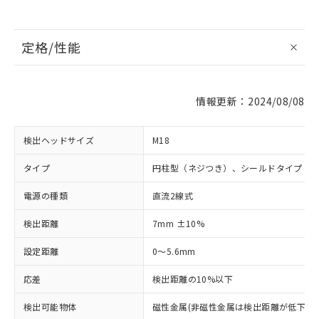
定格/性能
情報更新：2024/08/08
検出ヘッドサイズ
M18
タイプ
円柱型（ネジつき）、シールドタイプ
電源の種類
直流2線式
検出距離
7mm ±10%
設定距離
0～5.6mm
応差
検出距離の10%以下
検出可能物体
磁性金属(非磁性金属は検出距離が低下しま