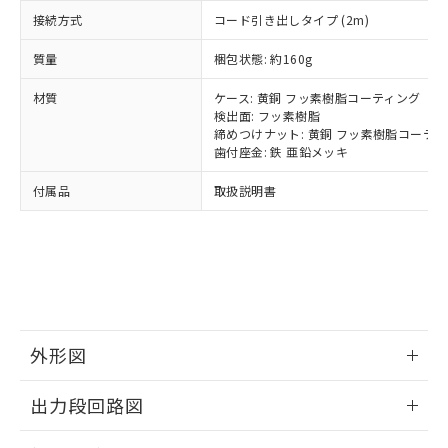
とります。
了承ください。
(PBDE) 1000ppm以下、フタル酸ビス(2-エチルヘキシ
○
一定数以上の在庫あり
ニル類) : 1000ppm、 PBDEs(ポリ臭化ジフェニルエーテ
接続方式
コード引き出しタイプ (2m)
当社は規制貨物を破棄する場合は、完
ル) (DEHP)(別名：DOP) 1000ppm以下、フタル酸ブチ
正式な納期状況および標準価格はお客
ル類) : 1000ppm、
ルベンジル（BBP） 1000ppm以下、フタル酸ジブチル
全に破砕するなど、違法に輸出されな
DBP(フタル酸ジブチル) : 1000ppm、 DIBP(フタル酸ジ
様のお取引先、またはお客様担当のオ
（DBP） 1000ppm以下、フタル酸ジイソブチル
質量
梱包状態: 約160g
イソブチル) : 1000ppm、 BBP(フタル酸ブチルベンジ
△
一定数には満たないが在庫あり
いよう必要な手段を講じます。
ムロン制御機器販売店・当社販売員に
(DIBP) 1000ppm以下
ル) : 1000ppm、
当社は貴社製品を、核兵器、ミサイ
但し、RoHS指令で産業用監視および制御機器に対する
DEHP(フタル酸ビス(2-エチルヘキシル)) : 1000ppm
ご相談ください。
材質
ケース: 黄銅 フッ素樹脂コーティング
適用除外項目は除く。
ル、化学兵器、生物兵器またはその他
－
在庫なし(最新の在庫状況につ
オムロン制御機器販売店や当社販売拠
検出面: フッ素樹脂
フタル酸エステル類の４物質については閾値を超える意
武器並びにこれらの製造装置等に一切
いては、お客様のお取引先、ま
図的な使用がないことを確認しています。
点は「
販売ネットワーク
締めつけナット: 黄銅 フッ素樹脂コーテ
」をご確認
※2 環境保護使用期限
使用いたしません。
たはお客様担当のオムロン制御
歯付座金: 鉄 亜鉛メッキ
ください。
当社は、貴社製品を第三者に販売する
機器販売店・当社販売員にご確
在庫状況および標準価格結果を当社の
※2 対応予定月
「ｅ」：有害物質（10物質）のすべてが基
付属品
場合は、上記1、2および3の内容を当
取扱説明書
認ください)
事前の承諾なく第三者に漏洩または開
準値以下であることを示します。
該第三者に通知します。また当社は、
示しないようお願いします。
部品在庫の切り替え状況などにより、予定
「10」：通常の使用状況下において有害物
販売先および販売に係わる関係者が違
マイパーツ機能（部品リスト作成サー
空
受注生産機種、また在庫状況の
月が前後することがあります。
質が外部に漏えいし、環境に深刻な影響を
法に輸出するおそれがある場合は、取
ビス）をご利用いただくには、I-Web
白
情報を公開していない機種
及ぼさない年数を意味します。
り引きをいたしません。
メンバーズにご登録されている必要が
「－」：未確認です。当社販売部門へお問
あります。
い合わせください。
お客様が当ウェブサイト上で当社にご
※3 非含有証明書ダウンロード
登録された部品リストについて、当社
外形図
および当社の共同利用者が、当社の製
下記の非含有証明書をダウンロードするこ
品・サービスに関するお客様との取
情報更新：2024/08/08
とができます。
出力段回路図
合意する
キャンセル
引・商談に必要な範囲で利用すること
をご了承ください。
外形図
情報更新：2024/08/08
EU RoHS指令（10物質）の非含有証明書