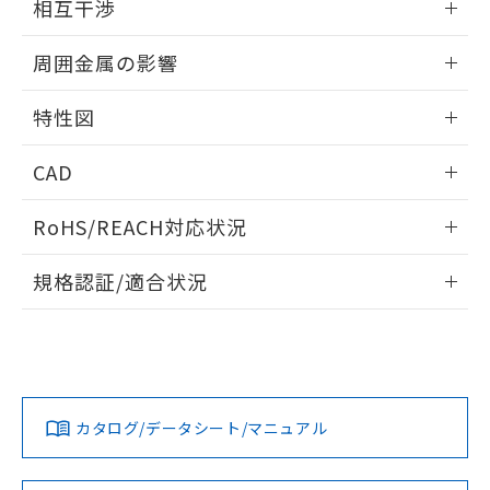
※当社の共同利用者とは、
"個人情報
相互干渉
51物質の非含有証明書（当社基準）
の共同利用に関して"
の「1.共同利
※本証明書は発行日時点で非含有を証明す
出力段回路図
情報更新：2024/08/08
用者の範囲」に記載されている法人を
周囲金属の影響
るもので、過去に遡って非含有を証明する
指します。
ものではありません。
相互干渉
情報更新：2024/08/08
また、RoHS指令のフタル酸エステル類４
特性図
物質の対応では、対応完了までの期間は出
周囲金属の影響
荷製品に未対応品が混在することから備考
情報更新：2024/08/08
CAD
欄に対応日を記載しておりました。
既に当社にて対応品への在庫切替を完了
検出物体の大きさと材質による影響
ログイン/会員登録いただくと、CADデータをダウンロー
RoHS/REACH対応状況
していることから、特段のことがない限
ドすることができます。
A: 50mm以上、B: 35mm以上
り、2022年1月12日より割愛しておりま
情報更新：2026/7/29
す。
規格認証/適合状況
タイムチャート
ログイン/会員登録
EU RoHS
注意事項・凡例
l: 0mm以上、φd: 18mm以上、D: 0mm以上、m: 20mm以
UL認証
CSA認証
CEマーキング
上、n: 27mm以上
No
No
Yes
対応状況
対応予定月
※1
※2
ダウンロードデータをご利用いただく前に、以下を必ずお読
みください。
カタログ/データシート/マニュアル
対応済み
ソフトウェアの使用条件
LR型式承認
DNV型式承認
BV型式承認
KR型式承
（イギリス
（ノルウェー
（フランス
（韓国