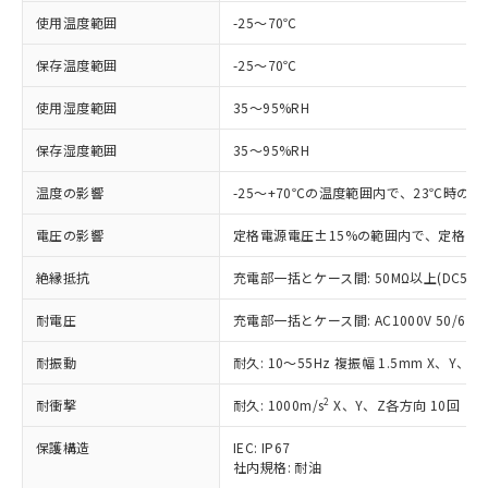
対応済み：EU RoHS指令（10物質）の
使用温度範囲
-25～70℃
非含有に対応した製品が提供可能な商品で
す。
保存温度範囲
-25～70℃
対応予定：EU RoHS指令（10物質）の非含
ご利用条件
有に対応した製品に切り替える予定のある
使用湿度範囲
35～95%RH
商品です。
対応予定なし：EU RoHS指令（10物質）の
保存湿度範囲
35～95%RH
以下の条件をお読みいただき、同意のうえ
非含有に非対応の商品で、対応品を出す予
ご利用ください。
定はありません。
温度の影響
-25～+70℃の温度範囲内で、23℃時の
調査・確認中：EU RoHS指令（10物質）の
本サービスは、当社制御機器事業取扱
※1 中国RoHS○×表
非含有の対応状況を調査中または確認中の
電圧の影響
定格電源電圧±15%の範囲内で、定格電源
商品の当社在庫状況および標準価格
商品です。
(税抜)を提供させていただくもので
「○」：最大均質材料含有率が中国RoHSの
絶縁抵抗
充電部一括とケース間: 50MΩ以上(DC500
非該当品：ライセンス料など無形物で、有
す。
基準値以下であることを示します。
害物質有無と関係のない商品です。
当社制御機器事業取扱商品の中には、
耐電圧
充電部一括とケース間: AC1000V 50/60Hz
「×」：最大均質材料含有率が中国RoHSの
仕入先様の事情により、非含有部品として
本サービスの対象外となる商品もある
基準値を超えていることを示します。
いたものが、含有品と判明した場合などや
当社は、これら貴社製品のうち、外国
ことをご了承ください。
耐振動
耐久: 10～55Hz 複振幅 1.5mm X、Y、Z
「－」：未確認です。当社販売部門へお問
むを得ず変更することがあります。
為替および外国貿易法に定める商品
在庫状況および標準価格照会結果は、
い合わせください。
（以下｢規制貨物等」という）を輸出
2
耐衝撃
記載している更新日時点での社内デー
耐久: 1000m/s
X、Y、Z各方向 10回
*EU RoHS指令（10物質）：
または国外への提供する場合は、日本
記
タに基づき作成されるものであり、閲
説明
鉛(Pb) 1000ppm以下、 水銀(Hg) 1000ppm以下、 カド
*中国RoHS10物質の基準値 (GB/T26572)：
国政府の輸出許可(または役務取引許
保護構造
IEC: IP67
号
覧された時点での実際の在庫および標
ミウム(Cd) 100ppm以下、
Pb(鉛) :1000ppm、 Hg(水銀) : 1000ppm、 Cd(カドミウ
可)を取得するなどの必要な手続きを
社内規格: 耐油
六価クロム(Cr(Ⅵ)) 1000ppm以下、ポリ臭化ビフェニル
ム) : 100ppm、
準価格とは異なる場合があることをご
類(PBB) 1000ppm以下、ポリ臭化ジフェニルエーテル類
Cr(Ⅵ)(六価クロム) : 1000ppm、 PBBs(ポリ臭化ビフェ