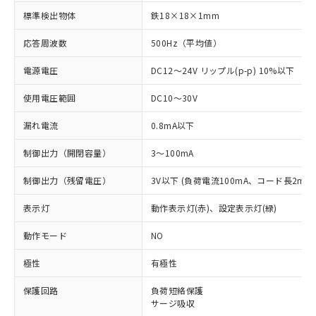
標準検出物体
鉄18×18×1mm
応答周波数
500Hz（平均値）
電源電圧
DC12～24V リップル(p-p) 10%以下
使用電圧範囲
DC10～30V
漏れ電流
0.8mA以下
制御出力（開閉容量）
3～100mA
制御出力（残留電圧）
3V以下 (負荷電流100mA、コード長2m時
表示灯
動作表示灯(赤)、設定表示灯(緑)
動作モード
NO
極性
有極性
※1 対応状況
保護回路
負荷短絡保護
サージ吸収