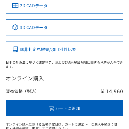
船舶規格）
船舶規格）
船舶規格）
船舶規格
中国 RoHS
注意事項・凡例
2D CADデータ
No
No
No
No
中国 RoHS表
※1 ※2
3D CADデータ
この製品の規格認証/適合状況ページへ
Pb
Hg
Cd
Cr(VI)
その他の認証はこちらのページからご検索ください
検出領域
該非判定見解書/項目別対比表
X
O
O
O
日本の外為法に基づく該非判定、およびEAR再輸出規制に関する見解が入手でき
ます。
"対応済み"や非含有の記載がされた商品であっても、流通
在庫等で未対応品が混在する可能性があります。
オンライン購入
非含有品が必要な際は、弊社営業部門もしくは販売店へお
問い合わせください。
¥ 14,960
販売価格（税込）
この製品のRoHS/REACH対応状況ページへ
カートに追加
オンライン購入における出荷予定日は、カートに追加～「ご購入手続き：価
格・納期の確認」画面にてご確認ください。