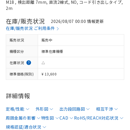
M18 , 検出距離 7mm, 直流2線式, NO, コード引き出しタイプ,
2m
在庫/販売状況
2026/08/07 00:00 情報更新
在庫/販売状況 ご利用条件
販売状況
販売中
機種区分
標準在庫機種
在庫状況
△
標準価格(税別)
¥ 13,600
詳細情報
定格/性能
外形図
出力段回路図
相互干渉
周囲金属の影響
特性図
CAD
RoHS/REACH対応状況
規格認証/適合状況