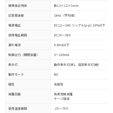
標準検出物体
鉄12×12×1mm
応答周波数
1kHz（平均値）
電源電圧
DC12～24V リップル(p-p) 10%以下
使用電圧範囲
DC10～30V
漏れ電流
0.8mA以下
制御出力（開閉容量）
3～100mA
表示灯
動作表示灯(赤)、設定表示灯(緑)
動作モード
NO
極性
有極性
※1 対応状況
保護回路
負荷短絡保護
サージ吸収
対応済み：EU RoHS指令（10物質）の
使用温度範囲
-25～70℃
非含有に対応した製品が提供可能な商品で