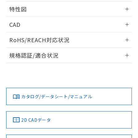
用者の範囲」に記載されている法人を
相互干渉
情報更新：2024/08/08
るもので、過去に遡って非含有を証明する
特性図
指します。
ものではありません。
周囲金属の影響
また、RoHS指令のフタル酸エステル類４
情報更新：2024/08/08
CAD
物質の対応では、対応完了までの期間は出
荷製品に未対応品が混在することから備考
検出物体の大きさと材質による影響
ログイン/会員登録いただくと、CADデータをダウンロー
欄に対応日を記載しておりました。
RoHS/REACH対応状況
ドすることができます。
A: 30mm以上、B: 20mm以上
既に当社にて対応品への在庫切替を完了
していることから、特段のことがない限
情報更新：2026/7/29
規格認証/適合状況
タイムチャート
り、2022年1月12日より割愛しておりま
ログイン/会員登録
す。
EU RoHS
注意事項・凡例
l: 0mm以上、φd: 12mm以上、D: 0mm以上、m: 8mm以
UL認証
CSA認証
CEマーキング
上、n: 18mm以上
No
No
Yes
対応状況
対応予定月
※1
※2
ダウンロードデータをご利用いただく前に、以下を必ずお読
みください。
カタログ/データシート/マニュアル
対応済み
ソフトウェアの使用条件
LR型式承認
DNV型式承認
BV型式承認
KR型式承
（イギリス
（ノルウェー
（フランス
（韓国
船舶規格）
船舶規格）
船舶規格）
船舶規格
中国 RoHS
注意事項・凡例
2D CADデータ
No
No
No
No