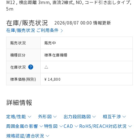
M12 , 検出距離 3mm, 直流2線式, NO, コード引き出しタイプ,
5m
在庫/販売状況
2026/08/07 00:00 情報更新
在庫/販売状況 ご利用条件
販売状況
販売中
機種区分
標準在庫機種
在庫状況
△
標準価格(税別)
¥ 14,800
詳細情報
定格/性能
外形図
出力段回路図
相互干渉
周囲金属の影響
特性図
CAD
RoHS/REACH対応状況
規格認証/適合状況