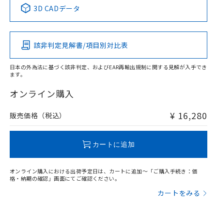
中国 RoHS表
※1 ※2
3D CADデータ
この製品の規格認証/適合状況ページへ
Pb
Hg
Cd
Cr(VI)
その他の認証はこちらのページからご検索ください
検出領域
該非判定見解書/項目別対比表
X
O
O
O
日本の外為法に基づく該非判定、およびEAR再輸出規制に関する見解が入手でき
ます。
"対応済み"や非含有の記載がされた商品であっても、流通
在庫等で未対応品が混在する可能性があります。
オンライン購入
非含有品が必要な際は、弊社営業部門もしくは販売店へお
問い合わせください。
¥ 16,280
販売価格（税込）
この製品のRoHS/REACH対応状況ページへ
カートに追加
オンライン購入における出荷予定日は、カートに追加～「ご購入手続き：価
格・納期の確認」画面にてご確認ください。
カートをみる