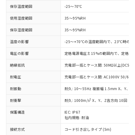
す。
保存温度範囲
-25～70℃
対応予定：EU RoHS指令（10物質）の非含
ご利用条件
有に対応した製品に切り替える予定のある
使用湿度範囲
35～95%RH
商品です。
対応予定なし：EU RoHS指令（10物質）の
保存湿度範囲
35～95%RH
以下の条件をお読みいただき、同意のうえ
非含有に非対応の商品で、対応品を出す予
ご利用ください。
定はありません。
温度の影響
-25～+70℃の温度範囲内で、23℃時の
調査・確認中：EU RoHS指令（10物質）の
本サービスは、当社制御機器事業取扱
※1 中国RoHS○×表
非含有の対応状況を調査中または確認中の
電圧の影響
定格電源電圧±15%の範囲内で、定格電源
商品の当社在庫状況および標準価格
商品です。
(税抜)を提供させていただくもので
「○」：最大均質材料含有率が中国RoHSの
絶縁抵抗
充電部一括とケース間: 50MΩ以上(DC500
非該当品：ライセンス料など無形物で、有
す。
基準値以下であることを示します。
害物質有無と関係のない商品です。
当社制御機器事業取扱商品の中には、
耐電圧
充電部一括とケース間: AC1000V 50/60Hz
「×」：最大均質材料含有率が中国RoHSの
仕入先様の事情により、非含有部品として
本サービスの対象外となる商品もある
基準値を超えていることを示します。
いたものが、含有品と判明した場合などや
当社は、これら貴社製品のうち、外国
ことをご了承ください。
耐振動
耐久: 10～55Hz 複振幅 1.5mm X、Y、Z
「－」：未確認です。当社販売部門へお問
むを得ず変更することがあります。
為替および外国貿易法に定める商品
在庫状況および標準価格照会結果は、
い合わせください。
（以下｢規制貨物等」という）を輸出
2
耐衝撃
記載している更新日時点での社内デー
耐久: 1000m/s
X、Y、Z各方向 10回
*EU RoHS指令（10物質）：
または国外への提供する場合は、日本
記
タに基づき作成されるものであり、閲
説明
鉛(Pb) 1000ppm以下、 水銀(Hg) 1000ppm以下、 カド
*中国RoHS10物質の基準値 (GB/T26572)：
国政府の輸出許可(または役務取引許
保護構造
IEC: IP67
号
覧された時点での実際の在庫および標
ミウム(Cd) 100ppm以下、
Pb(鉛) :1000ppm、 Hg(水銀) : 1000ppm、 Cd(カドミウ
可)を取得するなどの必要な手続きを
社内規格: 耐油
六価クロム(Cr(Ⅵ)) 1000ppm以下、ポリ臭化ビフェニル
ム) : 100ppm、
準価格とは異なる場合があることをご
類(PBB) 1000ppm以下、ポリ臭化ジフェニルエーテル類
Cr(Ⅵ)(六価クロム) : 1000ppm、 PBBs(ポリ臭化ビフェ
とります。
了承ください。
(PBDE) 1000ppm以下、フタル酸ビス(2-エチルヘキシ
○
一定数以上の在庫あり
ニル類) : 1000ppm、 PBDEs(ポリ臭化ジフェニルエーテ
接続方式
コード引き出しタイプ (5m)
当社は規制貨物を破棄する場合は、完
ル) (DEHP)(別名：DOP) 1000ppm以下、フタル酸ブチ
正式な納期状況および標準価格はお客
ル類) : 1000ppm、