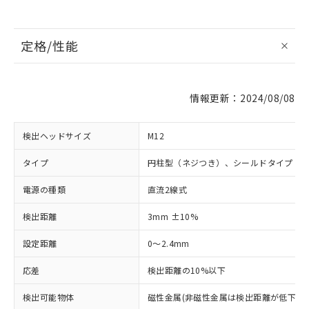
定格/性能
情報更新：2024/08/08
検出ヘッドサイズ
M12
タイプ
円柱型（ネジつき）、シールドタイプ
電源の種類
直流2線式
検出距離
3mm ±10%
設定距離
0～2.4mm
応差
検出距離の10%以下
検出可能物体
磁性金属(非磁性金属は検出距離が低下しま