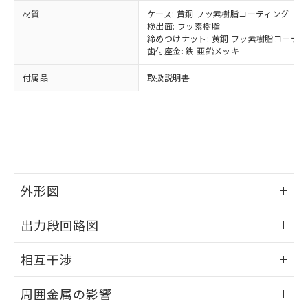
ルベンジル（BBP） 1000ppm以下、フタル酸ジブチル
全に破砕するなど、違法に輸出されな
DBP(フタル酸ジブチル) : 1000ppm、 DIBP(フタル酸ジ
様のお取引先、またはお客様担当のオ
（DBP） 1000ppm以下、フタル酸ジイソブチル
材質
ケース: 黄銅 フッ素樹脂コーティング
イソブチル) : 1000ppm、 BBP(フタル酸ブチルベンジ
△
一定数には満たないが在庫あり
いよう必要な手段を講じます。
ムロン制御機器販売店・当社販売員に
(DIBP) 1000ppm以下
ル) : 1000ppm、
検出面: フッ素樹脂
当社は貴社製品を、核兵器、ミサイ
但し、RoHS指令で産業用監視および制御機器に対する
DEHP(フタル酸ビス(2-エチルヘキシル)) : 1000ppm
ご相談ください。
締めつけナット: 黄銅 フッ素樹脂コーテ
適用除外項目は除く。
ル、化学兵器、生物兵器またはその他
－
在庫なし(最新の在庫状況につ
オムロン制御機器販売店や当社販売拠
歯付座金: 鉄 亜鉛メッキ
フタル酸エステル類の４物質については閾値を超える意
武器並びにこれらの製造装置等に一切
いては、お客様のお取引先、ま
図的な使用がないことを確認しています。
点は「
販売ネットワーク
」をご確認
※2 環境保護使用期限
使用いたしません。
付属品
たはお客様担当のオムロン制御
取扱説明書
ください。
当社は、貴社製品を第三者に販売する
機器販売店・当社販売員にご確
在庫状況および標準価格結果を当社の
※2 対応予定月
「ｅ」：有害物質（10物質）のすべてが基
場合は、上記1、2および3の内容を当
認ください)
事前の承諾なく第三者に漏洩または開
準値以下であることを示します。
該第三者に通知します。また当社は、
示しないようお願いします。
部品在庫の切り替え状況などにより、予定
「10」：通常の使用状況下において有害物
販売先および販売に係わる関係者が違
マイパーツ機能（部品リスト作成サー
空
受注生産機種、また在庫状況の
月が前後することがあります。
質が外部に漏えいし、環境に深刻な影響を
法に輸出するおそれがある場合は、取
ビス）をご利用いただくには、I-Web
白
情報を公開していない機種
及ぼさない年数を意味します。
り引きをいたしません。
メンバーズにご登録されている必要が
「－」：未確認です。当社販売部門へお問
あります。
外形図
い合わせください。
お客様が当ウェブサイト上で当社にご
※3 非含有証明書ダウンロード
登録された部品リストについて、当社
情報更新：2024/08/08
出力段回路図
および当社の共同利用者が、当社の製
下記の非含有証明書をダウンロードするこ
品・サービスに関するお客様との取
外形図
とができます。
情報更新：2024/08/08
合意する
キャンセル
引・商談に必要な範囲で利用すること
相互干渉
をご了承ください。
EU RoHS指令（10物質）の非含有証明書
出力段回路図
※当社の共同利用者とは、
"個人情報
情報更新：2024/08/08
周囲金属の影響
51物質の非含有証明書（当社基準）
の共同利用に関して"
の「1.共同利
※本証明書は発行日時点で非含有を証明す