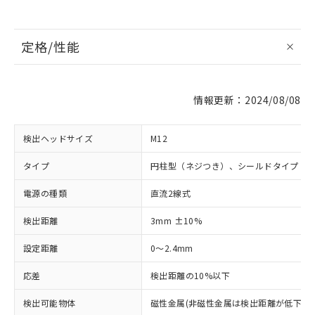
定格/性能
情報更新：2024/08/08
検出ヘッドサイズ
M12
タイプ
円柱型（ネジつき）、シールドタイプ
電源の種類
直流2線式
検出距離
3mm ±10%
設定距離
0～2.4mm
応差
検出距離の10%以下
検出可能物体
磁性金属(非磁性金属は検出距離が低下しま