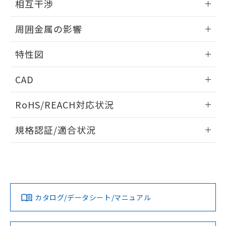
※当社の共同利用者とは、
"個人情報
相互干渉
51物質の非含有証明書（当社基準）
の共同利用に関して"
の「1.共同利
※本証明書は発行日時点で非含有を証明す
出力段回路図
情報更新：2024/08/08
用者の範囲」に記載されている法人を
周囲金属の影響
るもので、過去に遡って非含有を証明する
指します。
ものではありません。
相互干渉
情報更新：2024/08/08
また、RoHS指令のフタル酸エステル類４
特性図
物質の対応では、対応完了までの期間は出
周囲金属の影響
荷製品に未対応品が混在することから備考
情報更新：2024/08/08
CAD
欄に対応日を記載しておりました。
既に当社にて対応品への在庫切替を完了
検出物体の大きさと材質による影響
ログイン/会員登録いただくと、CADデータをダウンロー
RoHS/REACH対応状況
していることから、特段のことがない限
ドすることができます。
A: 30mm以上、B: 20mm以上
り、2022年1月12日より割愛しておりま
情報更新：2026/7/29
す。
規格認証/適合状況
タイムチャート
ログイン/会員登録
EU RoHS
注意事項・凡例
l: 0mm以上、φd: 12mm以上、D: 0mm以上、m: 8mm以
UL認証
CSA認証
CEマーキング
上、n: 18mm以上
No
No
Yes
対応状況
対応予定月
※1
※2
ダウンロードデータをご利用いただく前に、以下を必ずお読
みください。
カタログ/データシート/マニュアル
対応済み
ソフトウェアの使用条件
LR型式承認
DNV型式承認
BV型式承認
KR型式承
（イギリス
（ノルウェー
（フランス
（韓国