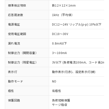
標準検出物体
鉄12×12×1mm
応答周波数
1kHz（平均値）
電源電圧
DC12～24V リップル(p-p) 10%以下
使用電圧範囲
DC10～30V
漏れ電流
0.8mA以下
制御出力（開閉容量）
3～100mA
制御出力（残留電圧）
3V以下 (負荷電流100mA、コード長2m時
表示灯
動作表示灯(赤)、設定表示灯(緑)
動作モード
NO
極性
有極性
※1 対応状況
保護回路
負荷短絡保護
サージ吸収