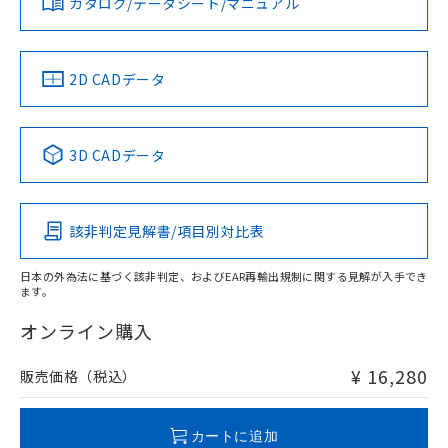
カタログ/データシート/マニュアル
対応済み
ソフトウェアの使用条件
タイムチャート
LR型式承認
DNV型式承認
BV型式承認
KR型式承
（イギリス
（ノルウェー
（フランス
（韓国
船舶規格）
船舶規格）
船舶規格）
船舶規格
中国 RoHS
注意事項・凡例
2D CADデータ
No
No
No
No
中国 RoHS表
※1 ※2
3D CADデータ
この製品の規格認証/適合状況ページへ
Pb
Hg
Cd
Cr(VI)
その他の認証はこちらのページからご検索ください
検出領域
該非判定見解書/項目別対比表
X
O
O
O
日本の外為法に基づく該非判定、およびEAR再輸出規制に関する見解が入手でき
ます。
"対応済み"や非含有の記載がされた商品であっても、流通
在庫等で未対応品が混在する可能性があります。
オンライン購入
非含有品が必要な際は、弊社営業部門もしくは販売店へお
問い合わせください。
¥ 16,280
販売価格（税込）
この製品のRoHS/REACH対応状況ページへ
カートに追加