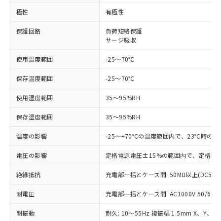
極性
有極性
対応済み：EU RoHS指令（10物質）の
非含有に対応した製品が提供可能な商品で
保護回路
負荷短絡保護
す。
サージ吸収
対応予定：EU RoHS指令（10物質）の非含
ご利用条件
有に対応した製品に切り替える予定のある
使用温度範囲
-25～70℃
商品です。
保存温度範囲
-25～70℃
対応予定なし：EU RoHS指令（10物質）の
以下の条件をお読みいただき、同意のうえ
非含有に非対応の商品で、対応品を出す予
ご利用ください。
使用湿度範囲
35～95%RH
定はありません。
調査・確認中：EU RoHS指令（10物質）の
本サービスは、当社制御機器事業取扱
保存湿度範囲
35～95%RH
※1 中国RoHS○×表
非含有の対応状況を調査中または確認中の
商品の当社在庫状況および標準価格
商品です。
温度の影響
(税抜)を提供させていただくもので
-25～+70℃の温度範囲内で、23℃時の
「○」：最大均質材料含有率が中国RoHSの
非該当品：ライセンス料など無形物で、有
す。
基準値以下であることを示します。
害物質有無と関係のない商品です。
電圧の影響
定格電源電圧±15%の範囲内で、定格電源
当社制御機器事業取扱商品の中には、
「×」：最大均質材料含有率が中国RoHSの
仕入先様の事情により、非含有部品として
本サービスの対象外となる商品もある
基準値を超えていることを示します。
いたものが、含有品と判明した場合などや
絶縁抵抗
当社は、これら貴社製品のうち、外国
充電部一括とケース間: 50MΩ以上(DC500
ことをご了承ください。
「－」：未確認です。当社販売部門へお問
むを得ず変更することがあります。
為替および外国貿易法に定める商品
在庫状況および標準価格照会結果は、
い合わせください。
耐電圧
充電部一括とケース間: AC1000V 50/60Hz
（以下｢規制貨物等」という）を輸出
記載している更新日時点での社内デー
*EU RoHS指令（10物質）：
または国外への提供する場合は、日本
記
タに基づき作成されるものであり、閲
説明
鉛(Pb) 1000ppm以下、 水銀(Hg) 1000ppm以下、 カド
耐振動
耐久: 10～55Hz 複振幅 1.5mm X、Y、Z
*中国RoHS10物質の基準値 (GB/T26572)：
国政府の輸出許可(または役務取引許
号
覧された時点での実際の在庫および標
ミウム(Cd) 100ppm以下、
Pb(鉛) :1000ppm、 Hg(水銀) : 1000ppm、 Cd(カドミウ