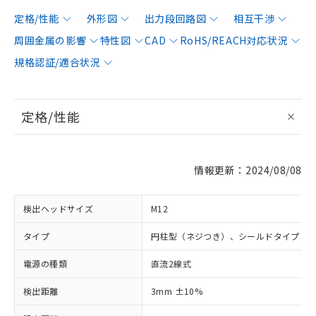
定格/性能
外形図
出力段回路図
相互干渉
周囲金属の影響
特性図
CAD
RoHS/REACH対応状況
規格認証/適合状況
定格/性能
情報更新：2024/08/08
検出ヘッドサイズ
M12
タイプ
円柱型（ネジつき）、シールドタイプ
電源の種類
直流2線式
検出距離
3mm ±10%