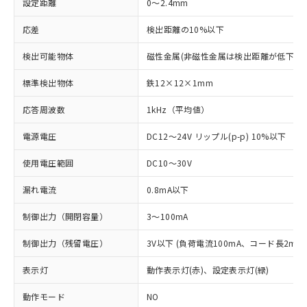
設定距離
0～2.4mm
応差
検出距離の10%以下
検出可能物体
磁性金属(非磁性金属は検出距離が低下しま
標準検出物体
鉄12×12×1mm
応答周波数
1kHz（平均値）
電源電圧
DC12～24V リップル(p-p) 10%以下
使用電圧範囲
DC10～30V
漏れ電流
0.8mA以下
制御出力（開閉容量）
3～100mA
制御出力（残留電圧）
3V以下 (負荷電流100mA、コード長2m時
表示灯
動作表示灯(赤)、設定表示灯(緑)
動作モード
NO
※1 対応状況