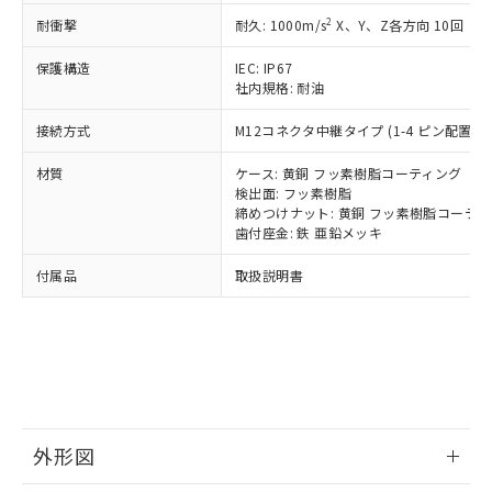
可)を取得するなどの必要な手続きを
六価クロム(Cr(Ⅵ)) 1000ppm以下、ポリ臭化ビフェニル
ム) : 100ppm、
準価格とは異なる場合があることをご
2
耐衝撃
耐久: 1000m/s
X、Y、Z各方向 10回
類(PBB) 1000ppm以下、ポリ臭化ジフェニルエーテル類
Cr(Ⅵ)(六価クロム) : 1000ppm、 PBBs(ポリ臭化ビフェ
とります。
了承ください。
(PBDE) 1000ppm以下、フタル酸ビス(2-エチルヘキシ
○
一定数以上の在庫あり
ニル類) : 1000ppm、 PBDEs(ポリ臭化ジフェニルエーテ
当社は規制貨物を破棄する場合は、完
ル) (DEHP)(別名：DOP) 1000ppm以下、フタル酸ブチ
正式な納期状況および標準価格はお客
ル類) : 1000ppm、
保護構造
IEC: IP67
ルベンジル（BBP） 1000ppm以下、フタル酸ジブチル
全に破砕するなど、違法に輸出されな
DBP(フタル酸ジブチル) : 1000ppm、 DIBP(フタル酸ジ
様のお取引先、またはお客様担当のオ
社内規格: 耐油
（DBP） 1000ppm以下、フタル酸ジイソブチル
イソブチル) : 1000ppm、 BBP(フタル酸ブチルベンジ
△
一定数には満たないが在庫あり
いよう必要な手段を講じます。
ムロン制御機器販売店・当社販売員に
(DIBP) 1000ppm以下
ル) : 1000ppm、
当社は貴社製品を、核兵器、ミサイ
但し、RoHS指令で産業用監視および制御機器に対する
接続方式
M12コネクタ中継タイプ (1-4 ピン配置) (1
DEHP(フタル酸ビス(2-エチルヘキシル)) : 1000ppm
ご相談ください。
適用除外項目は除く。
ル、化学兵器、生物兵器またはその他
－
在庫なし(最新の在庫状況につ
オムロン制御機器販売店や当社販売拠
フタル酸エステル類の４物質については閾値を超える意
材質
武器並びにこれらの製造装置等に一切
ケース: 黄銅 フッ素樹脂コーティング
いては、お客様のお取引先、ま
図的な使用がないことを確認しています。
点は「
販売ネットワーク
」をご確認
※2 環境保護使用期限
検出面: フッ素樹脂
使用いたしません。
たはお客様担当のオムロン制御
ください。
締めつけナット: 黄銅 フッ素樹脂コーテ
当社は、貴社製品を第三者に販売する
機器販売店・当社販売員にご確
在庫状況および標準価格結果を当社の
歯付座金: 鉄 亜鉛メッキ
※2 対応予定月
「ｅ」：有害物質（10物質）のすべてが基
場合は、上記1、2および3の内容を当
認ください)
事前の承諾なく第三者に漏洩または開
準値以下であることを示します。
該第三者に通知します。また当社は、
示しないようお願いします。
付属品
取扱説明書
部品在庫の切り替え状況などにより、予定
「10」：通常の使用状況下において有害物
販売先および販売に係わる関係者が違
マイパーツ機能（部品リスト作成サー
空
受注生産機種、また在庫状況の
月が前後することがあります。
質が外部に漏えいし、環境に深刻な影響を
法に輸出するおそれがある場合は、取
ビス）をご利用いただくには、I-Web
白
情報を公開していない機種
及ぼさない年数を意味します。
り引きをいたしません。
メンバーズにご登録されている必要が
「－」：未確認です。当社販売部門へお問
あります。
い合わせください。
お客様が当ウェブサイト上で当社にご
※3 非含有証明書ダウンロード
登録された部品リストについて、当社
および当社の共同利用者が、当社の製
下記の非含有証明書をダウンロードするこ
外形図
品・サービスに関するお客様との取
とができます。
合意する
キャンセル
引・商談に必要な範囲で利用すること