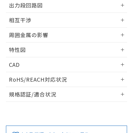
情報更新：2024/08/08
をご了承ください。
出力段回路図
EU RoHS指令（10物質）の非含有証明書
※当社の共同利用者とは、
"個人情報
51物質の非含有証明書（当社基準）
外形図
の共同利用に関して"
の「1.共同利
情報更新：2024/08/08
相互干渉
※本証明書は発行日時点で非含有を証明す
用者の範囲」に記載されている法人を
るもので、過去に遡って非含有を証明する
指します。
出力段回路図
情報更新：2024/08/08
ものではありません。
周囲金属の影響
また、RoHS指令のフタル酸エステル類４
相互干渉
物質の対応では、対応完了までの期間は出
情報更新：2024/08/08
特性図
荷製品に未対応品が混在することから備考
欄に対応日を記載しておりました。
周囲金属の影響
情報更新：2024/08/08
既に当社にて対応品への在庫切替を完了
CAD
していることから、特段のことがない限
検出物体の大きさと材質による影響
ログイン/会員登録いただくと、CADデータをダウンロー
り、2022年1月12日より割愛しておりま
RoHS/REACH対応状況
ドすることができます。
す。
A: 30mm以上、B: 20mm以上
情報更新：2026/7/29
規格認証/適合状況
ログイン/会員登録
EU RoHS
注意事項・凡例
l: 0mm以上、φd: 12mm以上、D: 0mm以上、m: 8mm以
UL認証
CSA認証
CEマーキング
上、n: 18mm以上
No
No
Yes
対応状況
対応予定月
※1
※2
ダウンロードデータをご利用いただく前に、以下を必ずお読
みください。