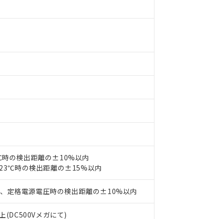
みいただき、同意のうえご利用ください。
材料含有率が中国RoHSの基準値以下であることを示します。
材料含有率が中国RoHSの基準値を超えていることを示します。
、当社制御機器事業取扱商品の当社在庫状況および標準価格(税抜)
ら貴社製品のうち、外国為替および外国貿易法に定める商品（以下｢
質）：
す。当社販売部門へお問い合わせください。
 水銀(Hg) 1000ppm以下、 カドミウム(Cd) 100ppm以下、
たは国外への提供する場合は、日本国政府の輸出許可(または役務取
000ppm以下、ポリ臭化ビフェニル類(PBB) 1000ppm以下、ポリ臭化ジフェニルエーテル類(P
事業取扱商品の中には、本サービスの対象外となる商品もあること
手続きをとります。
キシル) (DEHP)(別名：DOP) 1000ppm以下、フタル酸ブチルベンジル（BBP） 100
(GB/T26572)：
以下、フタル酸ジイソブチル (DIBP) 1000ppm以下
び標準価格照会結果は、記載している更新日時点での社内データに
物を破棄する場合は、完全に破砕するなど、違法に輸出されないよ
(水銀) : 1000ppm、 Cd(カドミウム) : 100ppm、
業用監視および制御機器に対する適用除外項目は除く。
覧された時点での実際の在庫および標準価格とは異なる場合がある
1000ppm、 PBBs(ポリ臭化ビフェニル類) : 1000ppm、 PBDEs(ポリ臭化ジフェニルエーテル類
物質については閾値を超える意図的な使用がないことを確認しています。
上の在庫あり
 1000ppm、 DIBP(フタル酸ジイソブチル) : 1000ppm、 BBP(フタル酸ブチルベンジル) :
品を、核兵器、ミサイル、化学兵器、生物兵器またはその他武器並
チルヘキシル)) : 1000ppm
況および標準価格はお客様のお取引先、またはお客様担当のオムロ
用いたしません。
ご相談ください。
は満たないが在庫あり
製品を第三者に販売する場合は、上記1、2および3の内容を当該第
機器販売店や当社販売拠点は「
販売ネットワーク
」をご確認くだ
販売先および販売に係わる関係者が違法に輸出するおそれがある場
用期限
び標準価格結果を当社の事前の承諾なく第三者に漏洩または開示し
え状況などにより、予定月が前後することがあります。
(最新の在庫状況については、お客様のお取引先、またはお客様担当
（10物質）のすべてが基準値以下であることを示します。
店・当社販売員にご確認ください)
能（部品リスト作成サービス）をご利用いただくには、I-Webメン
使用状況下において有害物質が外部に漏えいし、環境に深刻な影響を
あります。
3℃時の検出距離の±10%以内
機種、また在庫状況の情報を公開していない機種
ェブサイト上で当社にご登録された部品リストについて、当社およ
書ダウンロード
す。当社販売部門へお問い合わせください。
、23℃時の検出距離の±15%以内
品・サービスに関するお客様との取引・商談に必要な範囲で利用す
合意する
キャンセル
書をダウンロードすることができます。
で、定格電源電圧時の検出距離の±10%以内
利用者とは、
"個人情報の共同利用に関して"
の「1.共同利用者の
します。
10物質）の非含有証明書
(DC500Vメガにて)
明書（当社基準）