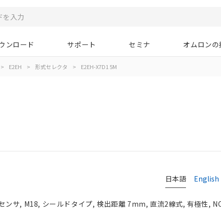
ウンロード
サポート
セミナ
オムロンの
>
E2EH
>
形式セレクタ
>
E2EH-X7D1 5M
日本語
English
, M18, シールドタイプ, 検出距離 7mm, 直流2線式, 有極性, N