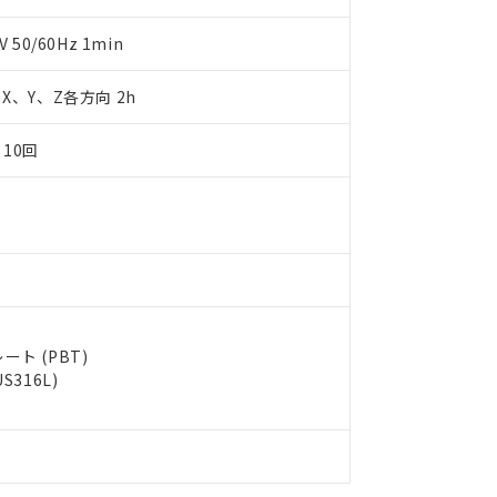
日時点で非含有を証明するもので、過去に遡って非含有を証明するも
令のフタル酸エステル類４物質の対応では、対応完了までの期間は出
50/60Hz 1min
備考欄に対応日を記載しておりました。
品への在庫切替を完了していることから、特段のことがない限り、20
m X、Y、Z各方向 2h
す。
 10回
ト (PBT)
316L)