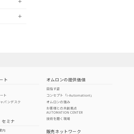
2026/7/29
ート
オムロンの提供価値
目指す姿
ポート
コンセプト「i-Automation!」
ジャパンデスク
オムロンの強み
お客様との共創拠点
AUTOMATION CENTER
DIBP
BBP
DEHP
環境保護
技術を磨く現場
・セミナ
状況ページへ
使用期限
検索ください
案内
販売ネットワーク