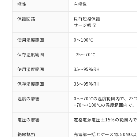
極性
有極性
があります。
以下の条件をお読
「○」：最大均質
「×」：最大均質
保護回路
負荷短絡保護
本サービスは
当社は、これ
*EU RoHS指令（10物
「－」：未確認で
鉛(Pb) 1000ppm以下、
サージ吸収
くものです。
う）を輸出ま
記
説明
六価クロム(Cr(Ⅵ)) 1
当社制御機器
などの必要な
フタル酸ビス(2-エチルヘ
号
*中国RoHS10物質の基準値 
ル（DBP） 1000ppm
在庫状況およ
当社は規制貨
使用温度範囲
0～100℃
Pb(鉛) :1000ppm、 Hg
但し、RoHS指令で産
のであり、閲
ます。
Cr(Ⅵ)(六価クロム) : 
フタル酸エステル類の４
○
一定数以
DBP(フタル酸ジブチル) :
い。
当社は貴社製
保存温度範囲
-25～70℃
DEHP(フタル酸ビス(2-エ
正式な納期状
置等に一切使
当社販売員に
※2 対応予定月
△
一定数に
当社は、貴社
使用湿度範囲
35～95%RH
オムロン制御
また当社は、
※2 環境保護使
在庫状況およ
部品在庫の切り替
たしません。
－
在庫なし
す。
保存湿度範囲
35～95%RH
「ｅ」：有害物質
機器販売
マイパーツ機
「10」：通常の
ている必要が
味します。
温度の影響
0～+70℃の温度範囲内で、2
空
受注生産
お客様が当ウ
※3 非含有証明
「－」：未確認で
+70～+100℃の温度範囲内で
白
が、当社の製
さい。
下記の非含有証明
電圧の影響
定格電源電圧±15%の範囲内
※当社の共同
いる法人を指
EU RoHS指令（
絶縁抵抗
充電部一括とケース間: 50MΩ以上
51物質の非含有証