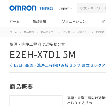
制御機器
Japan
ホーム
商品情報
ソリューション
ダ
ホーム
>
商品情報
>
商品カテゴリ
>
センサ
>
近接センサ
>
円柱型
高温・洗浄工程向け近接センサ
E2EH-X7D1 5M
E2EH 高温・洗浄工程向け近接センサ 形式セレクタ
商品概要
高温・洗浄工程向け近接センサ
出しタイプ, 5m