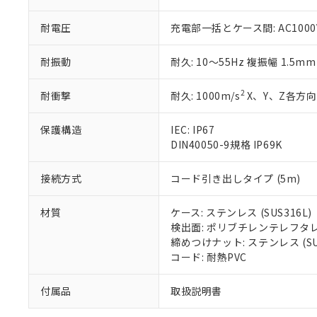
※本証明書は発行
また、RoHS指
耐電圧
充電部一括とケース間: AC1000V 
混在することから
既に当社にて対応
耐振動
耐久: 10～55Hz 複振幅 1.5m
り割愛しておりま
2
耐衝撃
耐久: 1000m/s
X、Y、Z各方向
保護構造
IEC: IP67
DIN40050-9規格 IP69K
接続方式
コード引き出しタイプ (5m)
材質
ケース: ステンレス (SUS316L)
検出面: ポリブチレンテレフタレー
締めつけナット: ステンレス (SUS
コード: 耐熱PVC
付属品
取扱説明書