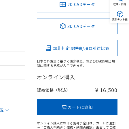
2D CADデータ
在庫・価格
無料テスト機
3D CADデータ
該非判定見解書/項目別対比表
日本の外為法に基づく該非判定、およびEAR再輸出規
制に関する見解が入手できます。
オンライン購入
¥ 16,500
販売価格（税込）
カートに追加
状況
オンライン購入における出荷予定日は、カートに追加
～「ご購入手続き：価格・納期の確認」画面にてご確