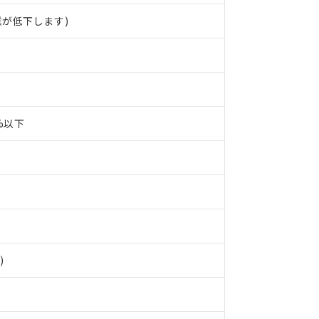
が低下します)
0%以下
 RoHS指令（10物質）の非含有に対応した製品が提供可能な商品です
oHS指令（10物質）の非含有に対応した製品に切り替える予定のある
)
 RoHS指令（10物質）の非含有に非対応の商品で、対応品を出す予
 RoHS指令（10物質）の非含有の対応状況を調査中または確認中の
ンス料など無形物で、有害物質有無と関係のない商品です。
○×表
より、非含有部品としていたものが、含有品と判明した場合などやむ