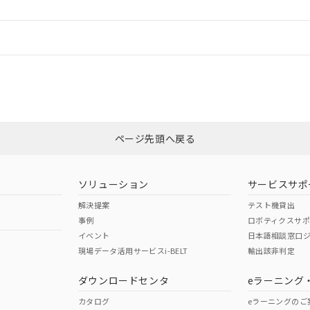
情報更新：
ログイン/会員登録
CCC認証
電波法
みください。
m以上、n: 27mm以上
N/A
N/A
非含有証明書
※3
ページ先頭へ戻る
ダウンロードはこちら
型式承認
NK型式承認
ABS型式承認
韓国
（日本
（アメリカ
ソリューション
サービスサポ
舶規格）
船舶規格）
船舶規格）
解決提案
テスト機貸出
事例
ロボティクスサ
No
No
イベント
日本語相談窓口
現場データ活用サービスi-BELT
輸出該非判定
I)
PBBs
PBDEs
DBP
ダウンロードセンタ
eラーニング
この製品の規格認証/適合
その他の認証はこちらのページからご
カタログ
eラーニングのご