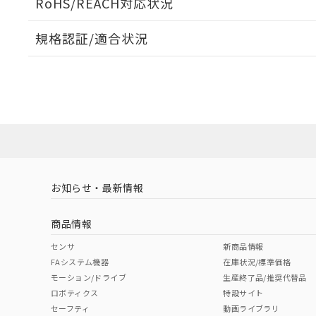
RoHS/REACH対応状況
規格認証/適合状況
EU RoHS
注意事項・凡例
A: 60mm以上、B: 35mm以上
UL認証
CSA認証
CEマーキング
タイムチャート
ダウンロードデータをご利用いただく前に、以下を必ずお読
l: 3.6mm以上、φd: 27mm以上、D: 3.6mm以上、m: 24m
No
No
Yes
対応状況
対応予定月
※1
※2
ソフトウェアの使用条件
対応済み
LR型式承認
DNV型式承認
BV型式承認
KR
（イギリス
（ノルウェー
（フランス
（
お知らせ・最新情報
中国 RoHS
注意事項・凡例
船舶規格）
船舶規格）
船舶規格）
船
商品情報
No
No
No
No
中国 RoHS表
※1 ※2
センサ
新商品情報
検出領域
FAシステム機器
在庫状況/標準価格
Pb
Hg
Cd
Cr(V
モーション/ドライブ
生産終了品/推奨代替品
ロボティクス
特設サイト
セーフティ
動画ライブラリ