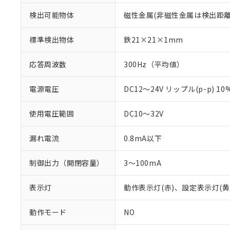
検出可能物体
磁性金属(非磁性金属は検出距離
標準検出物体
鉄21×21×1mm
応答周波数
300Hz（平均値）
電源電圧
DC12～24V リップル(p-p) 1
使用電圧範囲
DC10～32V
漏れ電流
0.8mA以下
※1 対応状況
制御出力（開閉容量）
3～100mA
対応済み：EU
対応予定：EU R
表示灯
動作表示灯(赤)、設定表示灯(黄
対応予定なし：EU
調査・確認中：EU
ご利用条件
動作モード
NO
非該当品：ライセ
※1 中国RoHS
仕入先様の事情に