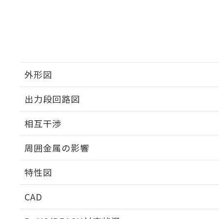
外形図
出力段回路図
外形図
相互干渉
出力段回路図
周囲金属の影響
相互干渉
特性図
周囲金属の影響
CAD
検出物体の大きさと材質による影響
ログイン/会員登録いただくと、CADデータをダウンロ