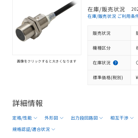
在庫/販売状況
20
在庫/販売状況 ご利用条
販売状況
機種区分
画像をクリックすると大きくなります
在庫状況
標準価格(税別)
詳細情報
定格/性能
外形図
出力段回路図
相互干渉
規格認証/適合状況