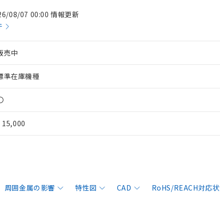
26/08/07 00:00 情報更新
件
販売中
標準在庫機種
〇
¥ 15,000
周囲金属の影響
特性図
CAD
RoHS/REACH対応