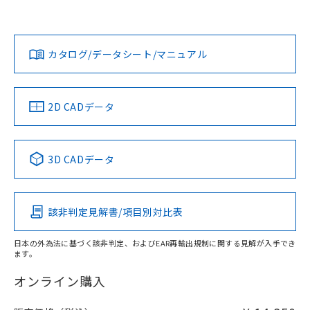
以上、n: 27mm以上
No
No
Yes
対応状況
対応予定月
※1
※2
ダウンロードデータをご利用いただく前に、以下を必ずお読
みください。
タイムチャート
カタログ/データシート/マニュアル
対応済み
ソフトウェアの使用条件
LR型式承認
DNV型式承認
BV型式承認
KR型式承
（イギリス
（ノルウェー
（フランス
（韓国
船舶規格）
船舶規格）
船舶規格）
船舶規格
中国 RoHS
注意事項・凡例
2D CADデータ
No
No
No
No
中国 RoHS表
※1 ※2
3D CADデータ
検出領域
この製品の規格認証/適合状況ページへ
Pb
Hg
Cd
Cr(VI)
その他の認証はこちらのページからご検索ください
該非判定見解書/項目別対比表
X
O
O
O
日本の外為法に基づく該非判定、およびEAR再輸出規制に関する見解が入手でき
ます。
"対応済み"や非含有の記載がされた商品であっても、流通
在庫等で未対応品が混在する可能性があります。
オンライン購入
非含有品が必要な際は、弊社営業部門もしくは販売店へお
問い合わせください。