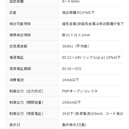
設定距離
0～5.6mm
応差
検出距離の15%以下
検出可能物体
磁性金属(非磁性金属は検出距離が低下し
標準検出物体
鉄21×21×1mm
応答周波数
300Hz（平均値）
電源電圧
DC12～24V リップル(p-p) 10%以下
使用電圧範囲
DC10～32V
消費電流
10mA以下
制御出力（出力形式）
PNPオープンコレクタ
制御出力（開閉容量）
100mA以下
制御出力（残留電圧）
2V以下 (負荷電流100mA、コード長2m時
表示灯
動作表示灯(黄)