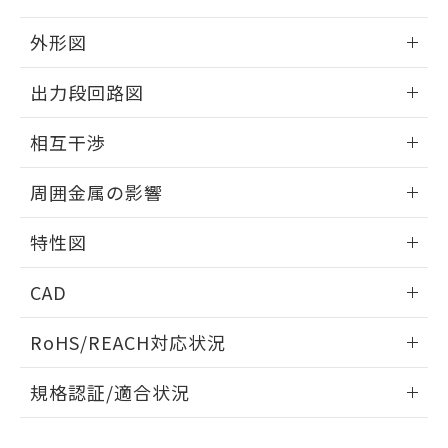
品・サービスに関するお客様との取
とができます。
合意する
キャンセル
引・商談に必要な範囲で利用すること
外形図
をご了承ください。
EU RoHS指令（10物質）の非含有証明書
※当社の共同利用者とは、
"個人情報
情報更新：2024/08/08
51物質の非含有証明書（当社基準）
出力段回路図
の共同利用に関して"
の「1.共同利
※本証明書は発行日時点で非含有を証明す
用者の範囲」に記載されている法人を
外形図
るもので、過去に遡って非含有を証明する
情報更新：2024/08/08
指します。
相互干渉
ものではありません。
また、RoHS指令のフタル酸エステル類４
出力段回路図
情報更新：2024/08/08
物質の対応では、対応完了までの期間は出
周囲金属の影響
荷製品に未対応品が混在することから備考
相互干渉
情報更新：2024/08/08
欄に対応日を記載しておりました。
特性図
既に当社にて対応品への在庫切替を完了
していることから、特段のことがない限
周囲金属の影響
情報更新：2024/08/08
CAD
り、2022年1月12日より割愛しておりま
す。
検出物体の大きさと材質による影響
ログイン/会員登録いただくと、CADデータをダウンロー
RoHS/REACH対応状況
ドすることができます。
情報更新：2026/7/29
A: 60mm以上、B: 35mm以上
規格認証/適合状況
ログイン/会員登録
EU RoHS
注意事項・凡例
l: 3.6mm以上、φd: 27mm以上、D: 3.6mm以上、m: 24mm
UL認証
CSA認証
CEマーキング