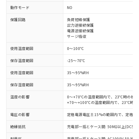
動作モード
NO
※1 対応状況
保護回路
負荷短絡保護
対応済み：EU RoHS指令（10物質）の
出力逆接続保護
非含有に対応した製品が提供可能な商品で
電源逆接続保護
す。
サージ吸収
対応予定：EU RoHS指令（10物質）の非含
ご利用条件
使用温度範囲
0～100℃
有に対応した製品に切り替える予定のある
商品です。
保存温度範囲
-25～70℃
対応予定なし：EU RoHS指令（10物質）の
以下の条件をお読みいただき、同意のうえ
非含有に非対応の商品で、対応品を出す予
使用湿度範囲
35～95%RH
ご利用ください。
定はありません。
調査・確認中：EU RoHS指令（10物質）の
本サービスは、当社制御機器事業取扱
保存湿度範囲
35～95%RH
※1 中国RoHS○×表
非含有の対応状況を調査中または確認中の
商品の当社在庫状況および標準価格
商品です。
温度の影響
0～+70℃の温度範囲内で、23℃時の検
(税抜)を提供させていただくもので
「○」：最大均質材料含有率が中国RoHSの
非該当品：ライセンス料など無形物で、有
+70～+100℃の温度範囲内で、23℃時
す。
基準値以下であることを示します。
害物質有無と関係のない商品です。
当社制御機器事業取扱商品の中には、
「×」：最大均質材料含有率が中国RoHSの
仕入先様の事情により、非含有部品として
電圧の影響
定格電源電圧±15%の範囲内で、定格電
本サービスの対象外となる商品もある
基準値を超えていることを示します。
いたものが、含有品と判明した場合などや
当社は、これら貴社製品のうち、外国
ことをご了承ください。
「－」：未確認です。当社販売部門へお問
絶縁抵抗
充電部一括とケース間: 50MΩ以上(DC50
むを得ず変更することがあります。
為替および外国貿易法に定める商品
在庫状況および標準価格照会結果は、
い合わせください。
（以下｢規制貨物等」という）を輸出
記載している更新日時点での社内デー
耐電圧
充電部一括とケース間: AC1000V 50/60Hz