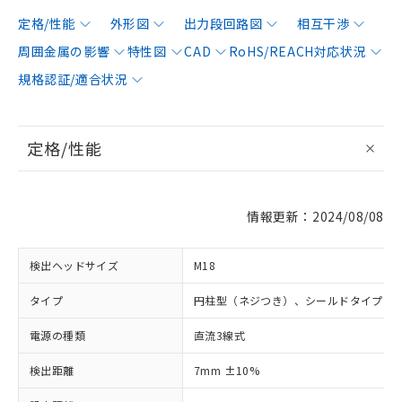
定格/性能
外形図
出力段回路図
相互干渉
周囲金属の影響
特性図
CAD
RoHS/REACH対応状況
規格認証/適合状況
定格/性能
情報更新：2024/08/08
検出ヘッドサイズ
M18
タイプ
円柱型（ネジつき）、シールドタイプ
電源の種類
直流3線式
検出距離
7mm ±10%