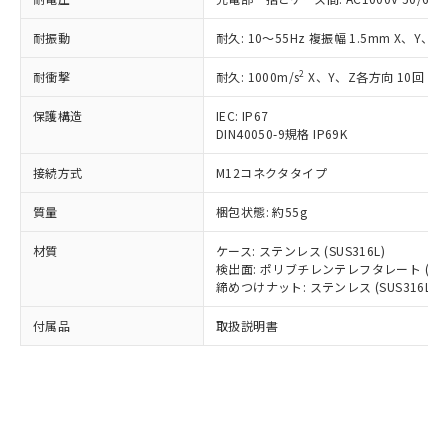
*EU RoHS指令（10物質）：
または国外への提供する場合は、日本
記
タに基づき作成されるものであり、閲
説明
鉛(Pb) 1000ppm以下、 水銀(Hg) 1000ppm以下、 カド
*中国RoHS10物質の基準値 (GB/T26572)：
国政府の輸出許可(または役務取引許
号
覧された時点での実際の在庫および標
ミウム(Cd) 100ppm以下、
Pb(鉛) :1000ppm、 Hg(水銀) : 1000ppm、 Cd(カドミウ
耐振動
耐久: 10～55Hz 複振幅 1.5mm X、Y、Z
可)を取得するなどの必要な手続きを
六価クロム(Cr(Ⅵ)) 1000ppm以下、ポリ臭化ビフェニル
ム) : 100ppm、
準価格とは異なる場合があることをご
類(PBB) 1000ppm以下、ポリ臭化ジフェニルエーテル類
Cr(Ⅵ)(六価クロム) : 1000ppm、 PBBs(ポリ臭化ビフェ
とります。
了承ください。
2
耐衝撃
耐久: 1000m/s
X、Y、Z各方向 10回
(PBDE) 1000ppm以下、フタル酸ビス(2-エチルヘキシ
○
一定数以上の在庫あり
ニル類) : 1000ppm、 PBDEs(ポリ臭化ジフェニルエーテ
当社は規制貨物を破棄する場合は、完
ル) (DEHP)(別名：DOP) 1000ppm以下、フタル酸ブチ
正式な納期状況および標準価格はお客
ル類) : 1000ppm、
ルベンジル（BBP） 1000ppm以下、フタル酸ジブチル
全に破砕するなど、違法に輸出されな
DBP(フタル酸ジブチル) : 1000ppm、 DIBP(フタル酸ジ
保護構造
IEC: IP67
様のお取引先、またはお客様担当のオ
（DBP） 1000ppm以下、フタル酸ジイソブチル
イソブチル) : 1000ppm、 BBP(フタル酸ブチルベンジ
△
一定数には満たないが在庫あり
いよう必要な手段を講じます。
DIN40050-9規格 IP69K
ムロン制御機器販売店・当社販売員に
(DIBP) 1000ppm以下
ル) : 1000ppm、
当社は貴社製品を、核兵器、ミサイ
但し、RoHS指令で産業用監視および制御機器に対する
DEHP(フタル酸ビス(2-エチルヘキシル)) : 1000ppm
ご相談ください。
適用除外項目は除く。
接続方式
M12コネクタタイプ
ル、化学兵器、生物兵器またはその他
－
在庫なし(最新の在庫状況につ
オムロン制御機器販売店や当社販売拠
フタル酸エステル類の４物質については閾値を超える意
武器並びにこれらの製造装置等に一切
いては、お客様のお取引先、ま
図的な使用がないことを確認しています。
点は「
販売ネットワーク
」をご確認
質量
梱包状態: 約55g
※2 環境保護使用期限
使用いたしません。
たはお客様担当のオムロン制御
ください。
当社は、貴社製品を第三者に販売する
機器販売店・当社販売員にご確
在庫状況および標準価格結果を当社の
材質
ケース: ステンレス (SUS316L)
※2 対応予定月
「ｅ」：有害物質（10物質）のすべてが基
場合は、上記1、2および3の内容を当
認ください)
事前の承諾なく第三者に漏洩または開
検出面: ポリブチレンテレフタレート (PBT
準値以下であることを示します。
該第三者に通知します。また当社は、
示しないようお願いします。
締めつけナット: ステンレス (SUS316L)
部品在庫の切り替え状況などにより、予定
「10」：通常の使用状況下において有害物
販売先および販売に係わる関係者が違
マイパーツ機能（部品リスト作成サー
空
受注生産機種、また在庫状況の
月が前後することがあります。
質が外部に漏えいし、環境に深刻な影響を
法に輸出するおそれがある場合は、取
付属品
取扱説明書
ビス）をご利用いただくには、I-Web
白
情報を公開していない機種
及ぼさない年数を意味します。
り引きをいたしません。
メンバーズにご登録されている必要が
「－」：未確認です。当社販売部門へお問
あります。
い合わせください。
お客様が当ウェブサイト上で当社にご
※3 非含有証明書ダウンロード
登録された部品リストについて、当社
および当社の共同利用者が、当社の製
下記の非含有証明書をダウンロードするこ