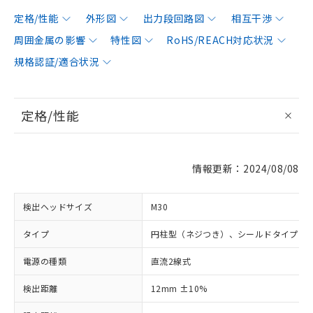
定格/性能
外形図
出力段回路図
相互干渉
周囲金属の影響
特性図
RoHS/REACH対応状況
規格認証/適合状況
定格/性能
情報更新：2024/08/08
検出ヘッドサイズ
M30
タイプ
円柱型（ネジつき）、シールドタイプ
電源の種類
直流2線式
検出距離
12mm ±10%