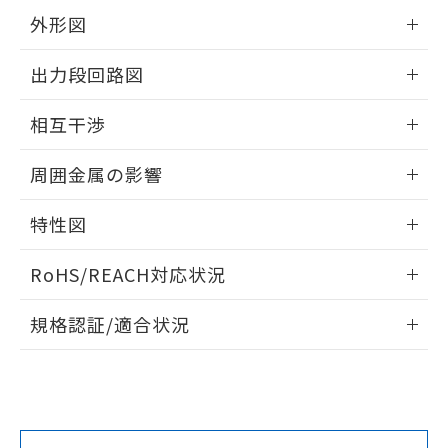
をご了承ください。
外形図
EU RoHS指令（10物質）の非含有証明書
※当社の共同利用者とは、
"個人情報
51物質の非含有証明書（当社基準）
の共同利用に関して"
の「1.共同利
情報更新：2024/08/08
※本証明書は発行日時点で非含有を証明す
出力段回路図
用者の範囲」に記載されている法人を
るもので、過去に遡って非含有を証明する
指します。
外形図
情報更新：2024/08/08
ものではありません。
相互干渉
また、RoHS指令のフタル酸エステル類４
物質の対応では、対応完了までの期間は出
出力段回路図
情報更新：2024/08/08
周囲金属の影響
荷製品に未対応品が混在することから備考
欄に対応日を記載しておりました。
相互干渉
情報更新：2024/08/08
既に当社にて対応品への在庫切替を完了
特性図
していることから、特段のことがない限
周囲金属の影響
り、2022年1月12日より割愛しておりま
情報更新：2024/08/08
RoHS/REACH対応状況
す。
検出物体の大きさと材質による影響
情報更新：2026/7/29
規格認証/適合状況
EU RoHS
注意事項・凡例
A: 110mm以上、B: 90mm以上
UL認証
CSA認証
CEマーキング
No
No
Yes
l: 6mm以上、φd: 50mm以上、D: 6mm以上、m: 45mm以
対応状況
対応予定月
※1
※2
タイムチャート
上、n: 50mm以上