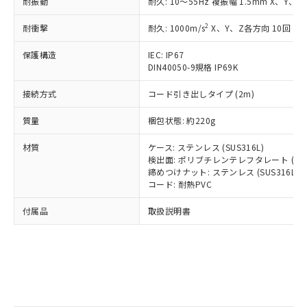
号
覧された時点での実際の在庫および標
耐振動
耐久: 10～55Hz 複振幅 1.5mm X、Y、Z
Pb(鉛) :1000ppm、 Hg(水銀) : 1000ppm、 Cd(カドミウ
可)を取得するなどの必要な手続きを
六価クロム(Cr(Ⅵ)) 1000ppm以下、ポリ臭化ビフェニル
ム) : 100ppm、
準価格とは異なる場合があることをご
類(PBB) 1000ppm以下、ポリ臭化ジフェニルエーテル類
Cr(Ⅵ)(六価クロム) : 1000ppm、 PBBs(ポリ臭化ビフェ
とります。
2
耐衝撃
耐久: 1000m/s
X、Y、Z各方向 10回
了承ください。
(PBDE) 1000ppm以下、フタル酸ビス(2-エチルヘキシ
○
一定数以上の在庫あり
ニル類) : 1000ppm、 PBDEs(ポリ臭化ジフェニルエーテ
当社は規制貨物を破棄する場合は、完
ル) (DEHP)(別名：DOP) 1000ppm以下、フタル酸ブチ
正式な納期状況および標準価格はお客
ル類) : 1000ppm、
ルベンジル（BBP） 1000ppm以下、フタル酸ジブチル
全に破砕するなど、違法に輸出されな
DBP(フタル酸ジブチル) : 1000ppm、 DIBP(フタル酸ジ
保護構造
IEC: IP67
様のお取引先、またはお客様担当のオ
（DBP） 1000ppm以下、フタル酸ジイソブチル
イソブチル) : 1000ppm、 BBP(フタル酸ブチルベンジ
△
一定数には満たないが在庫あり
DIN40050-9規格 IP69K
いよう必要な手段を講じます。
ムロン制御機器販売店・当社販売員に
(DIBP) 1000ppm以下
ル) : 1000ppm、
当社は貴社製品を、核兵器、ミサイ
但し、RoHS指令で産業用監視および制御機器に対する
DEHP(フタル酸ビス(2-エチルヘキシル)) : 1000ppm
ご相談ください。
適用除外項目は除く。
接続方式
コード引き出しタイプ (2m)
ル、化学兵器、生物兵器またはその他
－
在庫なし(最新の在庫状況につ
オムロン制御機器販売店や当社販売拠
フタル酸エステル類の４物質については閾値を超える意
武器並びにこれらの製造装置等に一切
いては、お客様のお取引先、ま
図的な使用がないことを確認しています。
点は「
販売ネットワーク
」をご確認
質量
梱包状態: 約220g
※2 環境保護使用期限
使用いたしません。
たはお客様担当のオムロン制御
ください。
当社は、貴社製品を第三者に販売する
機器販売店・当社販売員にご確
在庫状況および標準価格結果を当社の
材質
ケース: ステンレス (SUS316L)
※2 対応予定月
「ｅ」：有害物質（10物質）のすべてが基
場合は、上記1、2および3の内容を当
認ください)
事前の承諾なく第三者に漏洩または開
検出面: ポリブチレンテレフタレート (PBT
準値以下であることを示します。
該第三者に通知します。また当社は、
締めつけナット: ステンレス (SUS316L)
示しないようお願いします。
部品在庫の切り替え状況などにより、予定
「10」：通常の使用状況下において有害物
販売先および販売に係わる関係者が違
コード: 耐熱PVC
マイパーツ機能（部品リスト作成サー
空
受注生産機種、また在庫状況の
月が前後することがあります。
質が外部に漏えいし、環境に深刻な影響を
法に輸出するおそれがある場合は、取
ビス）をご利用いただくには、I-Web
白
情報を公開していない機種
及ぼさない年数を意味します。
付属品
取扱説明書
り引きをいたしません。
メンバーズにご登録されている必要が
「－」：未確認です。当社販売部門へお問
あります。
い合わせください。
お客様が当ウェブサイト上で当社にご
※3 非含有証明書ダウンロード
登録された部品リストについて、当社
および当社の共同利用者が、当社の製
下記の非含有証明書をダウンロードするこ
品・サービスに関するお客様との取
とができます。
合意する
キャンセル
引・商談に必要な範囲で利用すること