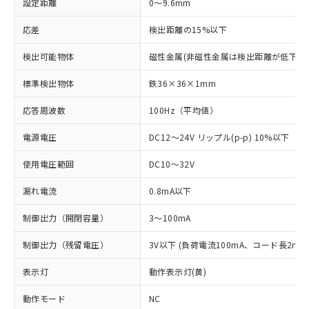
設定距離
0～9.6mm
応差
検出距離の15%以下
検出可能物体
磁性金属(非磁性金属は検出距離が低下し
標準検出物体
鉄36×36×1mm
応答周波数
100Hz（平均値）
電源電圧
DC12～24V リップル(p-p) 10%以下
使用電圧範囲
DC10～32V
漏れ電流
0.8mA以下
制御出力（開閉容量）
3～100mA
制御出力（残留電圧）
3V以下 (負荷電流100mA、コード長2m時
表示灯
動作表示灯(黄)
動作モード
NC
※1 対応状況