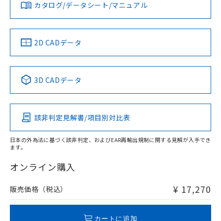
カタログ/データシート/マニュアル
対応済み
LR型式承認
DNV型式承認
BV型式承認
KR型式承
（イギリス
（ノルウェー
（フランス
（韓国
船舶規格）
船舶規格）
船舶規格）
船舶規格
中国 RoHS
注意事項・凡例
2D CADデータ
No
No
No
No
中国 RoHS表
※1 ※2
3D CADデータ
この製品の規格認証/適合状況ページへ
Pb
Hg
Cd
Cr(VI)
その他の認証はこちらのページからご検索ください
検出領域
該非判定見解書/項目別対比表
X
O
O
O
日本の外為法に基づく該非判定、およびEAR再輸出規制に関する見解が入手でき
ます。
"対応済み"や非含有の記載がされた商品であっても、流通
在庫等で未対応品が混在する可能性があります。
オンライン購入
非含有品が必要な際は、弊社営業部門もしくは販売店へお
問い合わせください。
¥ 17,270
販売価格（税込）
この製品のRoHS/REACH対応状況ページへ
カートに追加