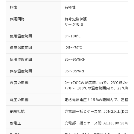
極性
有極性
対応済み：EU RoHS指令（10物質）の
非含有に対応した製品が提供可能な商品で
保護回路
負荷短絡保護
す。
サージ吸収
対応予定：EU RoHS指令（10物質）の非含
ご利用条件
使用温度範囲
0～100℃
有に対応した製品に切り替える予定のある
商品です。
保存温度範囲
-25～70℃
対応予定なし：EU RoHS指令（10物質）の
以下の条件をお読みいただき、同意のうえ
非含有に非対応の商品で、対応品を出す予
使用湿度範囲
35～95%RH
ご利用ください。
定はありません。
調査・確認中：EU RoHS指令（10物質）の
保存湿度範囲
35～95%RH
本サービスは、当社制御機器事業取扱
※1 中国RoHS○×表
非含有の対応状況を調査中または確認中の
商品の当社在庫状況および標準価格
商品です。
温度の影響
0～+70℃の温度範囲内で、23℃時の検
(税抜)を提供させていただくもので
「○」：最大均質材料含有率が中国RoHSの
非該当品：ライセンス料など無形物で、有
+70～+100℃の温度範囲内で、23℃時
す。
基準値以下であることを示します。
害物質有無と関係のない商品です。
当社制御機器事業取扱商品の中には、
「×」：最大均質材料含有率が中国RoHSの
仕入先様の事情により、非含有部品として
電圧の影響
定格電源電圧±15%の範囲内で、定格電
本サービスの対象外となる商品もある
基準値を超えていることを示します。
いたものが、含有品と判明した場合などや
当社は、これら貴社製品のうち、外国
ことをご了承ください。
「－」：未確認です。当社販売部門へお問
絶縁抵抗
充電部一括とケース間: 50MΩ以上(DC50
むを得ず変更することがあります。
為替および外国貿易法に定める商品
在庫状況および標準価格照会結果は、
い合わせください。
（以下｢規制貨物等」という）を輸出
記載している更新日時点での社内デー
耐電圧
充電部一括とケース間: AC1000V 50/60Hz
*EU RoHS指令（10物質）：
または国外への提供する場合は、日本
記
タに基づき作成されるものであり、閲
説明
鉛(Pb) 1000ppm以下、 水銀(Hg) 1000ppm以下、 カド
*中国RoHS10物質の基準値 (GB/T26572)：
国政府の輸出許可(または役務取引許
ミウム(Cd) 100ppm以下、