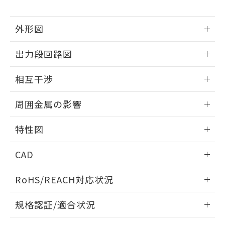
下記の非含有証明書をダウンロードするこ
品・サービスに関するお客様との取
とができます。
合意する
キャンセル
引・商談に必要な範囲で利用すること
外形図
をご了承ください。
EU RoHS指令（10物質）の非含有証明書
※当社の共同利用者とは、
"個人情報
51物質の非含有証明書（当社基準）
情報更新：2025/09/04
の共同利用に関して"
の「1.共同利
出力段回路図
※本証明書は発行日時点で非含有を証明す
用者の範囲」に記載されている法人を
るもので、過去に遡って非含有を証明する
外形図
指します。
情報更新：2025/09/04
ものではありません。
相互干渉
また、RoHS指令のフタル酸エステル類４
出力段回路図
情報更新：2025/09/04
物質の対応では、対応完了までの期間は出
周囲金属の影響
荷製品に未対応品が混在することから備考
欄に対応日を記載しておりました。
相互干渉
情報更新：2025/09/04
特性図
既に当社にて対応品への在庫切替を完了
していることから、特段のことがない限
周囲金属の影響
情報更新：2025/09/04
り、2022年1月12日より割愛しておりま
CAD
す。
検出物体の大きさと材質による影響
ログイン/会員登録いただくと、CADデータをダウンロー
RoHS/REACH対応状況
ドすることができます。
情報更新：2026/7/29
A: 60mm以上、B: 35mm以上
規格認証/適合状況
ログイン/会員登録
EU RoHS
注意事項・凡例