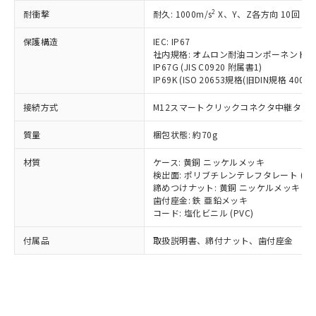
記載している更新日時点での社内デー
*EU RoHS指令（10物質）：
または国外への提供する場合は、日本
2
耐衝撃
記
タに基づき作成されるものであり、閲
説明
耐久: 1000m/s
X、Y、Z各方向 10回
鉛(Pb) 1000ppm以下、 水銀(Hg) 1000ppm以下、 カド
*中国RoHS10物質の基準値 (GB/T26572)：
国政府の輸出許可(または役務取引許
号
覧された時点での実際の在庫および標
ミウム(Cd) 100ppm以下、
Pb(鉛) :1000ppm、 Hg(水銀) : 1000ppm、 Cd(カドミウ
可)を取得するなどの必要な手続きを
六価クロム(Cr(Ⅵ)) 1000ppm以下、ポリ臭化ビフェニル
保護構造
IEC: IP67
ム) : 100ppm、
準価格とは異なる場合があることをご
類(PBB) 1000ppm以下、ポリ臭化ジフェニルエーテル類
Cr(Ⅵ)(六価クロム) : 1000ppm、 PBBs(ポリ臭化ビフェ
とります。
社内規格: オムロン耐油コンポーネント評
了承ください。
(PBDE) 1000ppm以下、フタル酸ビス(2-エチルヘキシ
○
一定数以上の在庫あり
ニル類) : 1000ppm、 PBDEs(ポリ臭化ジフェニルエーテ
IP67G (JIS C0920 附属書1)
当社は規制貨物を破棄する場合は、完
ル) (DEHP)(別名：DOP) 1000ppm以下、フタル酸ブチ
正式な納期状況および標準価格はお客
ル類) : 1000ppm、
IP69K (ISO 20653規格(旧DIN規格 40050 
ルベンジル（BBP） 1000ppm以下、フタル酸ジブチル
全に破砕するなど、違法に輸出されな
DBP(フタル酸ジブチル) : 1000ppm、 DIBP(フタル酸ジ
様のお取引先、またはお客様担当のオ
（DBP） 1000ppm以下、フタル酸ジイソブチル
イソブチル) : 1000ppm、 BBP(フタル酸ブチルベンジ
△
一定数には満たないが在庫あり
いよう必要な手段を講じます。
ムロン制御機器販売店・当社販売員に
(DIBP) 1000ppm以下
ル) : 1000ppm、
接続方式
M12スマートクリックコネクタ中継タイプ (
当社は貴社製品を、核兵器、ミサイ
但し、RoHS指令で産業用監視および制御機器に対する
DEHP(フタル酸ビス(2-エチルヘキシル)) : 1000ppm
ご相談ください。
適用除外項目は除く。
ル、化学兵器、生物兵器またはその他
－
在庫なし(最新の在庫状況につ
オムロン制御機器販売店や当社販売拠
質量
梱包状態: 約70g
フタル酸エステル類の４物質については閾値を超える意
武器並びにこれらの製造装置等に一切
いては、お客様のお取引先、ま
図的な使用がないことを確認しています。
点は「
販売ネットワーク
」をご確認
※2 環境保護使用期限
使用いたしません。
たはお客様担当のオムロン制御
材質
ください。
ケース: 黄銅 ニッケルメッキ
当社は、貴社製品を第三者に販売する
機器販売店・当社販売員にご確
検出面: ポリブチレンテレフタレート (PB
在庫状況および標準価格結果を当社の
※2 対応予定月
「ｅ」：有害物質（10物質）のすべてが基
場合は、上記1、2および3の内容を当
締めつけナット: 黄銅 ニッケルメッキ
認ください)
事前の承諾なく第三者に漏洩または開
準値以下であることを示します。
歯付座金: 鉄 亜鉛メッキ
該第三者に通知します。また当社は、
示しないようお願いします。
コード: 塩化ビニル (PVC)
部品在庫の切り替え状況などにより、予定
「10」：通常の使用状況下において有害物
販売先および販売に係わる関係者が違
マイパーツ機能（部品リスト作成サー
空
受注生産機種、また在庫状況の
月が前後することがあります。
質が外部に漏えいし、環境に深刻な影響を
法に輸出するおそれがある場合は、取
ビス）をご利用いただくには、I-Web
白
情報を公開していない機種
付属品
取扱説明書、締付ナット、歯付座金
及ぼさない年数を意味します。
り引きをいたしません。
メンバーズにご登録されている必要が
「－」：未確認です。当社販売部門へお問
あります。
い合わせください。
お客様が当ウェブサイト上で当社にご
※3 非含有証明書ダウンロード
登録された部品リストについて、当社
および当社の共同利用者が、当社の製