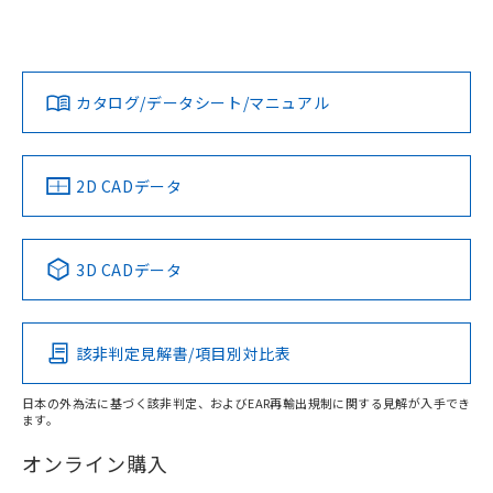
UL認証
CSA認証
CEマーキング
L: 2mm以上、φd: 40mm以上、D: 2mm以上、m: 27mm以
上、n: 30mm以上
Yes
Yes
Yes
金属埋め込み
対応状況
対応予定月
※1
※2
ダウンロードデータをご利用いただく前に、以下を必ずお読
タイムチャート
みください。
カタログ/データシート/マニュアル
対応済み
ソフトウェアの使用条件
LR型式承認
DNV型式承認
BV型式承認
KR型式承
（イギリス
（ノルウェー
（フランス
（韓国
船舶規格）
船舶規格）
船舶規格）
船舶規格
中国 RoHS
注意事項・凡例
2D CADデータ
No
No
No
No
l: 6mm以上、φd: 40mm以上、D: 6mm以上、m: 27mm以
上、n: 30mm以上
中国 RoHS表
※1 ※2
検出領域
3D CADデータ
この製品の規格認証/適合状況ページへ
Pb
Hg
Cd
Cr(VI)
その他の認証はこちらのページからご検索ください
該非判定見解書/項目別対比表
X
O
O
O
日本の外為法に基づく該非判定、およびEAR再輸出規制に関する見解が入手でき
ます。
"対応済み"や非含有の記載がされた商品であっても、流通
在庫等で未対応品が混在する可能性があります。
オンライン購入
非含有品が必要な際は、弊社営業部門もしくは販売店へお