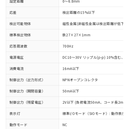
設定距離
0～6.8mm
応差
検出距離の15%以下
検出可能物体
磁性金属(非磁性金属は検出距離が低下し
標準検出物体
鉄27×27×1mm
応答周波数
700Hz
電源電圧
DC10～30V リップル(p-p) 10%含む、Cla
消費電流
16mA以下
制御出力（出力形式）
NPNオープンコレクタ
制御出力（開閉容量）
50mA以下
制御出力（残留電圧）
2V以下 (負荷電流50mA、コード長2m時)
表示灯
標準I/Oモード（SIOモード）: 動作表示灯
動作モード
NC