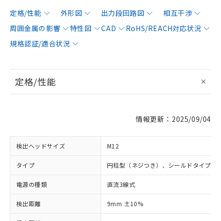
定格/性能
外形図
出力段回路図
相互干渉
周囲金属の影響
特性図
CAD
RoHS/REACH対応状況
規格認証/適合状況
定格/性能
情報更新：2025/09/04
検出ヘッドサイズ
M12
タイプ
円柱型（ネジつき）、シールドタイプ
電源の種類
直流3線式
検出距離
9mm ±10%