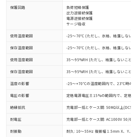
保護回路
負荷短絡保護
※1 対応状況
出力逆接続保護
電源逆接続保護
サージ吸収
対応済み：EU RoHS指令（10物質）の
非含有に対応した製品が提供可能な商品で
使用温度範囲
-25～70℃ (ただし、氷結、結露しないこ
す。
対応予定：EU RoHS指令（10物質）の非含
保存温度範囲
-25～70℃ (ただし、氷結、結露しないこ
ご利用条件
有に対応した製品に切り替える予定のある
商品です。
使用湿度範囲
35～95%RH (ただし、結露しないこと)
対応予定なし：EU RoHS指令（10物質）の
以下の条件をお読みいただき、同意のうえ
非含有に非対応の商品で、対応品を出す予
保存湿度範囲
35～95%RH (ただし、結露しないこと)
ご利用ください。
定はありません。
調査・確認中：EU RoHS指令（10物質）の
温度の影響
-25～+70℃の温度範囲内で、23℃時の
本サービスは、当社制御機器事業取扱
※1 中国RoHS○×表
非含有の対応状況を調査中または確認中の
商品の当社在庫状況および標準価格
商品です。
電圧の影響
定格電源電圧±15%の範囲内で、定格電
(税抜)を提供させていただくもので
「○」：最大均質材料含有率が中国RoHSの
非該当品：ライセンス料など無形物で、有
す。
基準値以下であることを示します。
絶縁抵抗
充電部一括とケース間: 50MΩ以上(DC50
害物質有無と関係のない商品です。
当社制御機器事業取扱商品の中には、
「×」：最大均質材料含有率が中国RoHSの
仕入先様の事情により、非含有部品として
本サービスの対象外となる商品もある
耐電圧
充電部一括とケース間: AC1000V 50/60Hz
基準値を超えていることを示します。
いたものが、含有品と判明した場合などや
当社は、これら貴社製品のうち、外国
ことをご了承ください。
「－」：未確認です。当社販売部門へお問
むを得ず変更することがあります。
為替および外国貿易法に定める商品
在庫状況および標準価格照会結果は、
耐振動
耐久: 10～55Hz 複振幅 1.5mm X、Y、Z
い合わせください。
（以下｢規制貨物等」という）を輸出