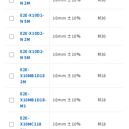
N 2M
本サービスは、当社制御機器事業取扱
商品の当社在庫状況および標準価格
E2E-X10D1-
10mm ±10%
M30
(税抜)を提供させていただくもので
N 5M
す。
当社制御機器事業取扱商品の中には、
E2E-X10D2-
10mm ±10%
M30
本サービスの対象外となる商品もある
N 2M
ことをご了承ください。
在庫状況および標準価格照会結果は、
E2E-X10D2-
10mm ±10%
M30
記載している更新日時点での社内デー
N 5M
記
タに基づき作成されるものであり、閲
説明
号
覧された時点での実際の在庫および標
E2E-
準価格とは異なる場合があることをご
X10MB1D18
10mm ±10%
M18
了承ください。
○
一定数以上の在庫あり
2M
正式な納期状況および標準価格はお客
様のお取引先、またはお客様担当のオ
E2E-
△
一定数には満たないが在庫あり
ムロン制御機器販売店・当社販売員に
X10MB1D18-
10mm ±10%
M18
ご相談ください。
M1
－
在庫なし(最新の在庫状況につ
オムロン制御機器販売店や当社販売拠
いては、お客様のお取引先、ま
点は「
販売ネットワーク
」をご確認
E2E-
たはお客様担当のオムロン制御
ください。
X10MC118
10mm ±10%
M18
機器販売店・当社販売員にご確
在庫状況および標準価格結果を当社の