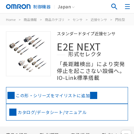
制御機器
Japan
Home
>
商品情報
>
商品カテゴリ
>
センサ
>
近接センサ
>
円柱型
>
スタンダードタイプ近接センサ
E2E NEXT
形式セレクタ
「長距離検出」により突発
停止を起こさない設備へ。
IO-Link標準搭載
この形・シリーズをマイリストに追加
カタログ/データシート/マニュアル