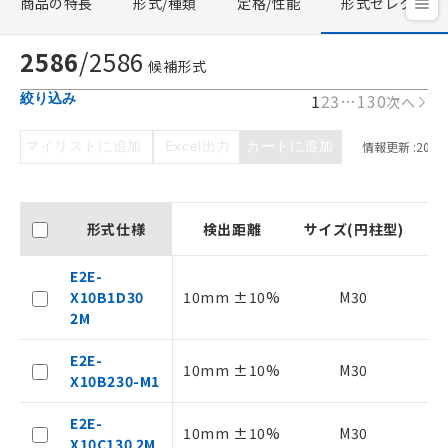
商品の特長
形式/種類
定格/性能
形式セレクタ
2586
/
2586
候補形式
1
2
3
…
130
絞り込み
次へ
マイリストに追加
Excel出力
カートに追加
情報更新 :
2026/
形式仕様
検出距離
サイズ(円柱型)
シ
E2E-
X10B1D30
10mm ±10%
M30
2M
E2E-
10mm ±10%
M30
X10B230-M1
E2E-
10mm ±10%
M30
X10C130 2M