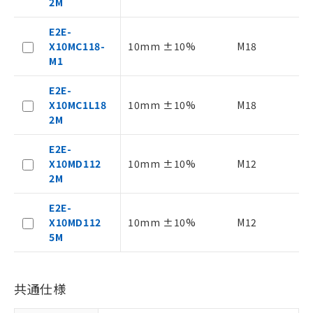
2M
認ください)
事前の承諾なく第三者に漏洩または開
示しないようお願いします。
E2E-
マイパーツ機能（部品リスト作成サー
空
受注生産機種、また在庫状況の
X10MC118-
10mm ±10%
M18
ビス）をご利用いただくには、I-Web
白
情報を公開していない機種
M1
メンバーズにご登録されている必要が
あります。
E2E-
お客様が当ウェブサイト上で当社にご
X10MC1L18
10mm ±10%
M18
登録された部品リストについて、当社
2M
および当社の共同利用者が、当社の製
品・サービスに関するお客様との取
E2E-
引・商談に必要な範囲で利用すること
X10MD112
10mm ±10%
M12
をご了承ください。
2M
※当社の共同利用者とは、
"個人情報
の共同利用に関して"
の「1.共同利
E2E-
用者の範囲」に記載されている法人を
X10MD112
10mm ±10%
M12
指します。
5M
共通仕様