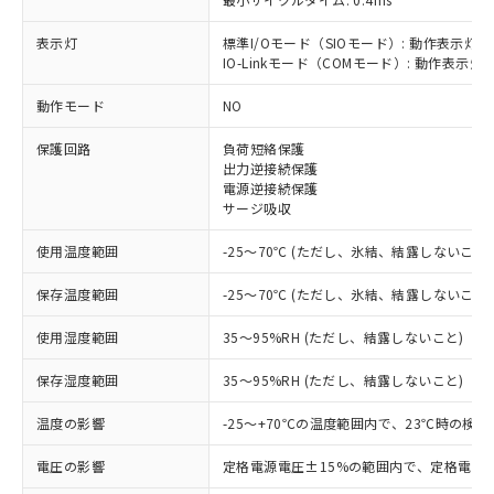
表示灯
標準I/Oモード（SIOモード）: 動作表示灯(
IO-Linkモード（COMモード）: 動作表示灯(
※1 対応状況
動作モード
NO
対応済み：EU RoHS指令（10物質）の
保護回路
負荷短絡保護
非含有に対応した製品が提供可能な商品で
出力逆接続保護
す。
電源逆接続保護
対応予定：EU RoHS指令（10物質）の非含
サージ吸収
ご利用条件
有に対応した製品に切り替える予定のある
商品です。
使用温度範囲
-25～70℃ (ただし、氷結、結露しないこと)
対応予定なし：EU RoHS指令（10物質）の
以下の条件をお読みいただき、同意のうえ
非含有に非対応の商品で、対応品を出す予
保存温度範囲
-25～70℃ (ただし、氷結、結露しないこと)
ご利用ください。
定はありません。
調査・確認中：EU RoHS指令（10物質）の
使用湿度範囲
35～95%RH (ただし、結露しないこと)
本サービスは、当社制御機器事業取扱
※1 中国RoHS○×表
非含有の対応状況を調査中または確認中の
商品の当社在庫状況および標準価格
保存湿度範囲
35～95%RH (ただし、結露しないこと)
商品です。
(税抜)を提供させていただくもので
「○」：最大均質材料含有率が中国RoHSの
非該当品：ライセンス料など無形物で、有
す。
温度の影響
-25～+70℃の温度範囲内で、23℃時の検
基準値以下であることを示します。
害物質有無と関係のない商品です。
当社制御機器事業取扱商品の中には、
「×」：最大均質材料含有率が中国RoHSの
仕入先様の事情により、非含有部品として
本サービスの対象外となる商品もある
電圧の影響
定格電源電圧±15%の範囲内で、定格電源
基準値を超えていることを示します。
いたものが、含有品と判明した場合などや
当社は、これら貴社製品のうち、外国
ことをご了承ください。