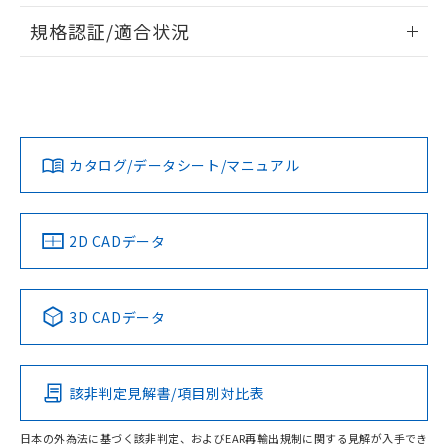
情報更新：2026/7/29
A: 60mm以上、B: 35mm以上
規格認証/適合状況
ログイン/会員登録
EU RoHS
注意事項・凡例
UL認証
CSA認証
CEマーキング
L: 2mm以上、φd: 40mm以上、D: 2mm以上、m: 27mm以
上、n: 30mm以上
Yes
Yes
Yes
金属埋め込み
対応状況
対応予定月
※1
※2
ダウンロードデータをご利用いただく前に、以下を必ずお読
みください。
カタログ/データシート/マニュアル
対応済み
ソフトウェアの使用条件
LR型式承認
DNV型式承認
BV型式承認
KR型式承
タイムチャート
（イギリス
（ノルウェー
（フランス
（韓国
船舶規格）
船舶規格）
船舶規格）
船舶規格
中国 RoHS
注意事項・凡例
2D CADデータ
No
No
No
No
l: 6mm以上、φd: 40mm以上、D: 6mm以上、m: 27mm以
上、n: 30mm以上
中国 RoHS表
※1 ※2
検出領域
3D CADデータ
この製品の規格認証/適合状況ページへ
Pb
Hg
Cd
Cr(VI)
その他の認証はこちらのページからご検索ください
該非判定見解書/項目別対比表
X
O
O
O
日本の外為法に基づく該非判定、およびEAR再輸出規制に関する見解が入手でき