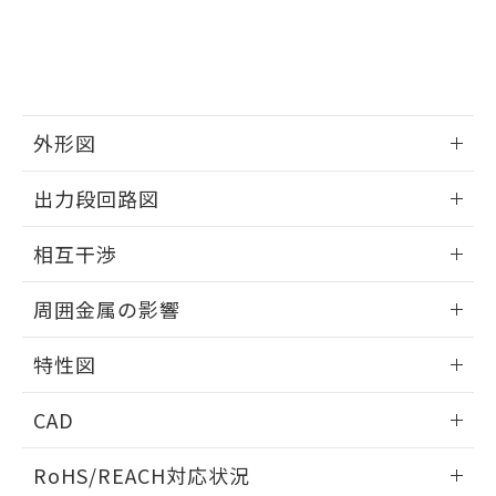
※3 非含有証明書ダウンロード
登録された部品リストについて、当社
および当社の共同利用者が、当社の製
下記の非含有証明書をダウンロードするこ
品・サービスに関するお客様との取
とができます。
合意する
キャンセル
引・商談に必要な範囲で利用すること
をご了承ください。
EU RoHS指令（10物質）の非含有証明書
※当社の共同利用者とは、
"個人情報
外形図
51物質の非含有証明書（当社基準）
の共同利用に関して"
の「1.共同利
※本証明書は発行日時点で非含有を証明す
用者の範囲」に記載されている法人を
情報更新：2025/09/04
るもので、過去に遡って非含有を証明する
出力段回路図
指します。
ものではありません。
外形図
また、RoHS指令のフタル酸エステル類４
情報更新：2025/09/04
相互干渉
物質の対応では、対応完了までの期間は出
荷製品に未対応品が混在することから備考
出力段回路図
情報更新：2025/09/04
欄に対応日を記載しておりました。
周囲金属の影響
既に当社にて対応品への在庫切替を完了
相互干渉
していることから、特段のことがない限
情報更新：2025/09/04
特性図
り、2022年1月12日より割愛しておりま
す。
周囲金属の影響
情報更新：2025/09/04
CAD
検出物体の大きさと材質による影響
ログイン/会員登録いただくと、CADデータをダウンロー
RoHS/REACH対応状況
ドすることができます。