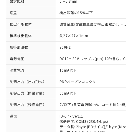
設定距離
0～6.8mm
応差
検出距離の15%以下
検出可能物体
磁性金属(非磁性金属は検出距離が低下します
標準検出物体
鉄27×27×1mm
応答周波数
700Hz
電源電圧
DC10～30V リップル(p-p) 10%含む、Class
消費電流
16mA以下
制御出力（出力形式）
PNPオープンコレクタ
制御出力（開閉容量）
50mA以下
制御出力（残留電圧）
2V以下 (負荷電流50mA、コード長2m時)
通信
IO-Link Ver1.1
伝送速度: COM3 (230.4kbps)
データ長: 2byte (PDサイズ)/1byte (M-seque
最小サイクルタイム: 0.4ms