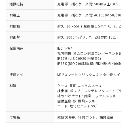
「－」：未確認です。当社販売部門へお問
むを得ず変更することがあります。
為替および外国貿易法に定める商品
絶縁抵抗
在庫状況および標準価格照会結果は、
充電部一括とケース間: 50MΩ以上(DC500V
い合わせください。
（以下｢規制貨物等」という）を輸出
記載している更新日時点での社内デー
*EU RoHS指令（10物質）：
または国外への提供する場合は、日本
耐電圧
充電部一括とケース間: AC1000V 50/60Hz 1
記
タに基づき作成されるものであり、閲
説明
鉛(Pb) 1000ppm以下、 水銀(Hg) 1000ppm以下、 カド
*中国RoHS10物質の基準値 (GB/T26572)：
国政府の輸出許可(または役務取引許
号
覧された時点での実際の在庫および標
ミウム(Cd) 100ppm以下、
Pb(鉛) :1000ppm、 Hg(水銀) : 1000ppm、 Cd(カドミウ
耐振動
可)を取得するなどの必要な手続きを
耐久: 10～55Hz 複振幅 1.5mm X、Y、Z各
六価クロム(Cr(Ⅵ)) 1000ppm以下、ポリ臭化ビフェニル
ム) : 100ppm、
準価格とは異なる場合があることをご
類(PBB) 1000ppm以下、ポリ臭化ジフェニルエーテル類
Cr(Ⅵ)(六価クロム) : 1000ppm、 PBBs(ポリ臭化ビフェ
とります。
了承ください。
(PBDE) 1000ppm以下、フタル酸ビス(2-エチルヘキシ
○
一定数以上の在庫あり
ニル類) : 1000ppm、 PBDEs(ポリ臭化ジフェニルエーテ
2
耐衝撃
耐久: 1000m/s
X、Y、Z各方向 10回
当社は規制貨物を破棄する場合は、完
ル) (DEHP)(別名：DOP) 1000ppm以下、フタル酸ブチ
正式な納期状況および標準価格はお客
ル類) : 1000ppm、
ルベンジル（BBP） 1000ppm以下、フタル酸ジブチル
全に破砕するなど、違法に輸出されな
DBP(フタル酸ジブチル) : 1000ppm、 DIBP(フタル酸ジ
様のお取引先、またはお客様担当のオ
（DBP） 1000ppm以下、フタル酸ジイソブチル
保護構造
IEC: IP67
イソブチル) : 1000ppm、 BBP(フタル酸ブチルベンジ
△
一定数には満たないが在庫あり
いよう必要な手段を講じます。
ムロン制御機器販売店・当社販売員に
(DIBP) 1000ppm以下
ル) : 1000ppm、
社内規格: オムロン耐油コンポーネント評価
当社は貴社製品を、核兵器、ミサイ
但し、RoHS指令で産業用監視および制御機器に対する
DEHP(フタル酸ビス(2-エチルヘキシル)) : 1000ppm
ご相談ください。
IP67G (JIS C0920 附属書1)
適用除外項目は除く。
ル、化学兵器、生物兵器またはその他
－
在庫なし(最新の在庫状況につ
オムロン制御機器販売店や当社販売拠
IP69K (ISO 20653規格(旧DIN規格 40050 PA
フタル酸エステル類の４物質については閾値を超える意
武器並びにこれらの製造装置等に一切
いては、お客様のお取引先、ま
図的な使用がないことを確認しています。
点は「
販売ネットワーク
」をご確認
※2 環境保護使用期限
使用いたしません。
接続方式
たはお客様担当のオムロン制御
M12スマートクリックコネクタ中継タイプ (0
ください。
当社は、貴社製品を第三者に販売する
機器販売店・当社販売員にご確
在庫状況および標準価格結果を当社の
※2 対応予定月
「ｅ」：有害物質（10物質）のすべてが基
材質
場合は、上記1、2および3の内容を当
ケース: 黄銅 ニッケルメッキ
認ください)
事前の承諾なく第三者に漏洩または開
準値以下であることを示します。
検出面: ポリブチレンテレフタレート (PBT)
該第三者に通知します。また当社は、
示しないようお願いします。
締めつけナット: 黄銅 ニッケルメッキ
部品在庫の切り替え状況などにより、予定
「10」：通常の使用状況下において有害物
販売先および販売に係わる関係者が違
マイパーツ機能（部品リスト作成サー
空
受注生産機種、また在庫状況の
歯付座金: 鉄 亜鉛メッキ
月が前後することがあります。
質が外部に漏えいし、環境に深刻な影響を
法に輸出するおそれがある場合は、取
ビス）をご利用いただくには、I-Web
白
情報を公開していない機種
コード: 塩化ビニル (PVC)
及ぼさない年数を意味します。
り引きをいたしません。
メンバーズにご登録されている必要が
「－」：未確認です。当社販売部門へお問
付属品
あります。
取扱説明書、締付ナット、歯付座金
い合わせください。
お客様が当ウェブサイト上で当社にご