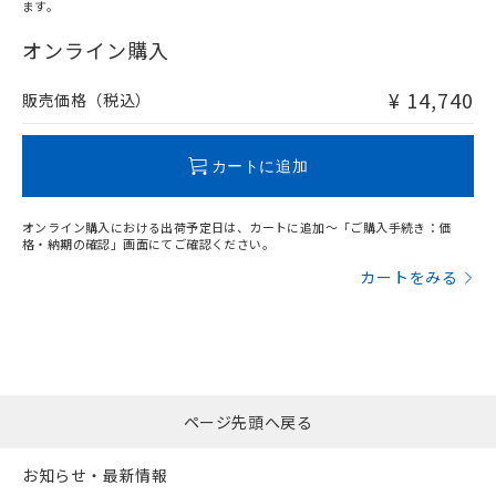
ます。
"対応済み"や非含有の記載がされた商品であっても、流通
在庫等で未対応品が混在する可能性があります。
オンライン購入
非含有品が必要な際は、弊社営業部門もしくは販売店へお
問い合わせください。
¥ 14,740
販売価格（税込）
この製品のRoHS/REACH対応状況ページへ
カートに追加
オンライン購入における出荷予定日は、カートに追加～「ご購入手続き：価
格・納期の確認」画面にてご確認ください。
カートをみる
ページ先頭へ戻る
お知らせ・最新情報