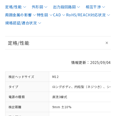
定格/性能
外形図
出力段回路図
相互干渉
周囲金属の影響
特性図
CAD
RoHS/REACH対応状況
規格認証/適合状況
定格/性能
情報更新：2025/09/04
検出ヘッドサイズ
M12
タイプ
ロングボディ、円柱型（ネジつき）、シー
電源の種類
直流3線式
検出距離
9mm ±10%