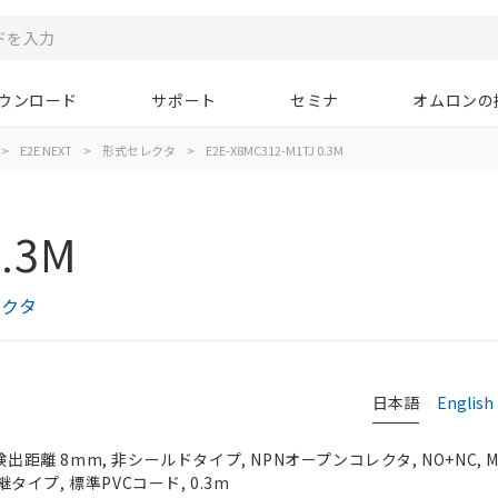
ウンロード
サポート
セミナ
オムロンの
>
E2E NEXT
>
形式セレクタ
>
E2E-X8MC312-M1TJ 0.3M
0.3M
レクタ
日本語
English
出距離 8mm, 非シールドタイプ, NPNオープンコレクタ, NO+NC, M1
イプ, 標準PVCコード, 0.3m