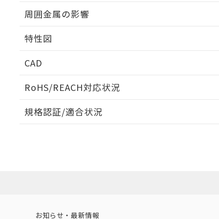
出力段回路図
周囲金属の影響
相互干渉
特性図
周囲金属の影響
CAD
検出物体の大きさと材質による影響
ログイン/会員登録いただくと、CADデータをダウンロ
RoHS/REACH対応状況
規格認証/適合状況
EU RoHS
注意事項・凡例
A: 120mm以上、B: 100mm以上
UL認証
CSA認証
CEマーキング
L: 11mm以上、φd: 40mm以上、D: 11mm以上、m: 20mm
ダウンロードデータをご利用いただく前に、以下を必ずお読
Yes
Yes
Yes
対応状況
対応予定月
※1
※2
金属埋め込み
ソフトウェアの使用条件
対応済み
LR型式承認
DNV型式承認
BV型式承認
KR
（イギリス
（ノルウェー
（フランス
（
お知らせ・最新情報