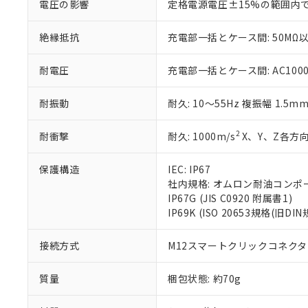
電圧の影響
定格電源電圧±15%の範囲内
さい。
下記の非含有証明
※当社の共同
絶縁抵抗
充電部一括とケース間: 50MΩ以
いる法人を指
EU RoHS指令（
51物質の非含有証
※本証明書は発行
耐電圧
充電部一括とケース間: AC1000V 
また、RoHS指
混在することから
耐振動
耐久: 10～55Hz 複振幅 1.5m
既に当社にて対応
り割愛しておりま
2
耐衝撃
耐久: 1000m/s
X、Y、Z各方向
保護構造
IEC: IP67
社内規格: オムロン耐油コンポ
IP67G (JIS C0920 附属書1)
IP69K (ISO 20653規格(旧DIN
接続方式
M12スマートクリックコネクタ中
質量
梱包状態: 約70g