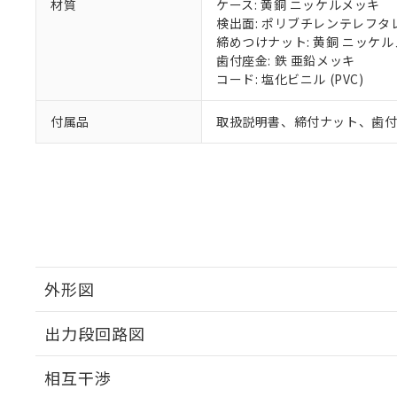
材質
ケース: 黄銅 ニッケルメッキ
検出面: ポリブチレンテレフタレー
締めつけナット: 黄銅 ニッケ
歯付座金: 鉄 亜鉛メッキ
コード: 塩化ビニル (PVC)
付属品
取扱説明書、締付ナット、歯
外形図
出力段回路図
外形図
相互干渉