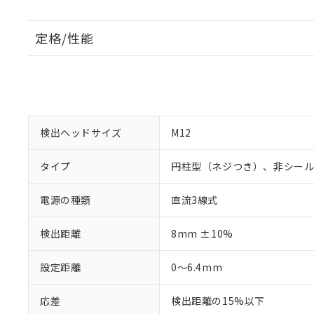
定格/性能
検出ヘッドサイズ
M12
タイプ
円柱型（ネジつき）、非シー
電源の種類
直流3線式
検出距離
8mm ±10%
設定距離
0～6.4mm
応差
検出距離の15%以下