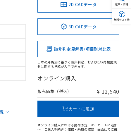
2D CADデータ
在庫・価格
無料テスト機
3D CADデータ
該非判定見解書/項目別対比表
日本の外為法に基づく該非判定、およびEAR再輸出規
制に関する見解が入手できます。
オンライン購入
¥ 12,540
販売価格（税込）
カートに追加
状況
オンライン購入における出荷予定日は、カートに追加
～「ご購入手続き：価格・納期の確認」画面にてご確