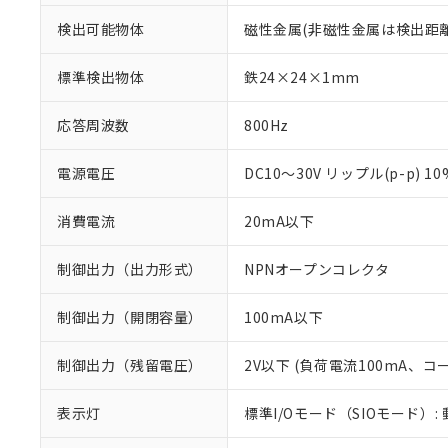
検出可能物体
磁性金属(非磁性金属は検出距
標準検出物体
鉄24×24×1mm
応答周波数
800Hz
電源電圧
DC10～30V リップル(p-p) 1
消費電流
20mA以下
制御出力（出力形式）
NPNオープンコレクタ
制御出力（開閉容量）
100mA以下
制御出力（残留電圧）
2V以下 (負荷電流100mA、コ
※1 対応状況
表示灯
標準I/Oモード（SIOモード）:
対応済み：EU