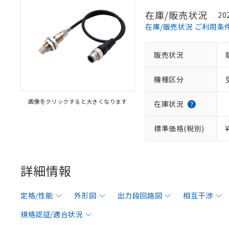
在庫/販売状況
20
在庫/販売状況 ご利用条
販売状況
機種区分
画像をクリックすると大きくなります
在庫状況
標準価格(税別)
詳細情報
定格/性能
外形図
出力段回路図
相互干渉
規格認証/適合状況