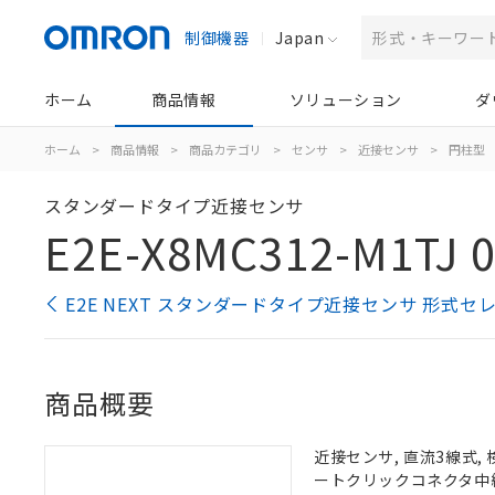
制御機器
Japan
ホーム
商品情報
ソリューション
ダ
ホーム
>
商品情報
>
商品カテゴリ
>
センサ
>
近接センサ
>
円柱型
スタンダードタイプ近接センサ
E2E-X8MC312-M1TJ 
E2E NEXT スタンダードタイプ近接センサ 形式セ
商品概要
近接センサ, 直流3線式, 検
ートクリックコネクタ中継タ