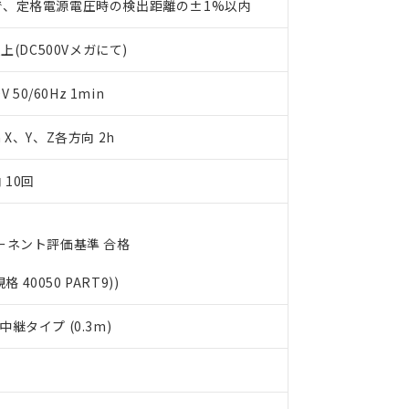
で、定格電源電圧時の検出距離の±1%以内
書をダウンロードすることができます。
利用者とは、
"個人情報の共同利用に関して"
の「1.共同利用者の
上(DC500Vメガにて)
します。
10物質）の非含有証明書
明書（当社基準）
日時点で非含有を証明するもので、過去に遡って非含有を証明するも
50/60Hz 1min
令のフタル酸エステル類４物質の対応では、対応完了までの期間は出
備考欄に対応日を記載しておりました。
m X、Y、Z各方向 2h
品への在庫切替を完了していることから、特段のことがない限り、20
す。
 10回
ーネント評価基準 合格
規格 40050 PART9))
継タイプ (0.3m)