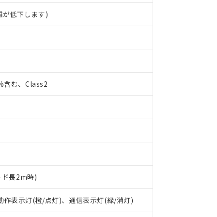
離が低下します)
0%含む、Class2
ード長2m時)
 動作表示灯(橙/点灯)、通信表示灯(緑/消灯)
 RoHS指令（10物質）の非含有に対応した製品が提供可能な商品です