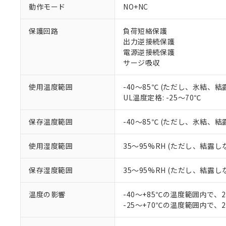
対応予定：EU R
動作モード
NO+NC
対応予定なし：EU
調査・確認中：EU
ご利用条件
保護回路
負荷短絡保護
非該当品：ライセ
※1 中国RoHS
出力逆接続保護
仕入先様の事情に
電源逆接続保護
があります。
以下の条件をお読
「○」：最大均質
サージ吸収
「×」：最大均質
本サービスは
当社は、これ
*EU RoHS指令（10物
「－」：未確認で
鉛(Pb) 1000ppm以下、
くものです。
う）を輸出ま
使用温度範囲
-40～85℃ (ただし、氷結、
記
説明
六価クロム(Cr(Ⅵ)) 1
当社制御機器
などの必要な
UL温度定格: -25～70℃
フタル酸ビス(2-エチルヘ
号
*中国RoHS10物質の基準値 
ル（DBP） 1000ppm
在庫状況およ
当社は規制貨
Pb(鉛) :1000ppm、 Hg
但し、RoHS指令で産
のであり、閲
ます。
Cr(Ⅵ)(六価クロム) : 
フタル酸エステル類の４
保存温度範囲
-40～85℃ (ただし、氷結、
○
一定数以
DBP(フタル酸ジブチル) :
い。
当社は貴社製
DEHP(フタル酸ビス(2-エ
正式な納期状
置等に一切使
使用湿度範囲
35～95%RH (ただし、結露し
当社販売員に
※2 対応予定月
△
一定数に
当社は、貴社
オムロン制御
また当社は、
※2 環境保護使
保存湿度範囲
35～95%RH (ただし、結露し
在庫状況およ
部品在庫の切り替
たしません。
－
在庫なし
す。
「ｅ」：有害物質
機器販売
マイパーツ機
温度の影響
-40～+85℃の温度範囲内で、
「10」：通常の
ている必要が
-25～+70℃の温度範囲内で、
味します。
空
受注生産
お客様が当ウ
※3 非含有証明
「－」：未確認で
白
が、当社の製