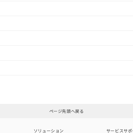
情報更新：2
情報更新：2
情報更新：2
ードすることができます。
情報更新：
ログイン/会員登録
CCC認証
電波法
以上、n: 40mm以上
みください。
N/A
N/A
非含有証明書
※3
ページ先頭へ戻る
ダウンロードはこちら
型式承認
NK型式承認
ABS型式承認
韓国
（日本
（アメリカ
ソリューション
サービスサポ