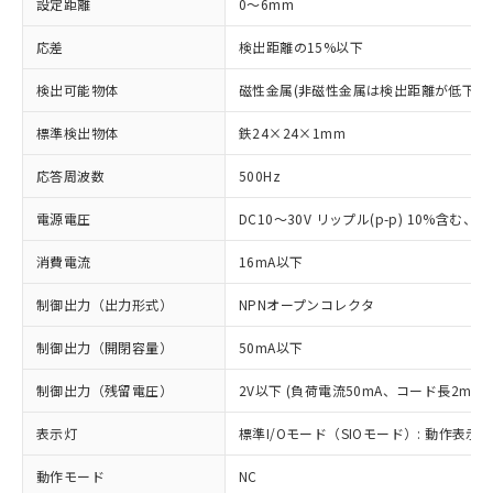
設定距離
0～6mm
応差
検出距離の15%以下
検出可能物体
磁性金属(非磁性金属は検出距離が低下し
標準検出物体
鉄24×24×1mm
応答周波数
500Hz
電源電圧
DC10～30V リップル(p-p) 10%含む、Cla
消費電流
16mA以下
制御出力（出力形式）
NPNオープンコレクタ
制御出力（開閉容量）
50mA以下
制御出力（残留電圧）
2V以下 (負荷電流50mA、コード長2m時)
表示灯
標準I/Oモード（SIOモード）: 動作表示灯
動作モード
NC