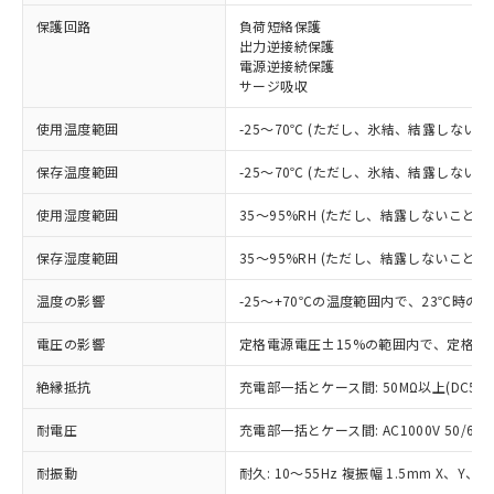
保護回路
負荷短絡保護
※1 対応状況
出力逆接続保護
電源逆接続保護
サージ吸収
対応済み：EU RoHS指令（10物質）の
非含有に対応した製品が提供可能な商品で
使用温度範囲
-25～70℃ (ただし、氷結、結露しないこ
す。
対応予定：EU RoHS指令（10物質）の非含
保存温度範囲
-25～70℃ (ただし、氷結、結露しないこ
ご利用条件
有に対応した製品に切り替える予定のある
商品です。
使用湿度範囲
35～95%RH (ただし、結露しないこと)
対応予定なし：EU RoHS指令（10物質）の
以下の条件をお読みいただき、同意のうえ
非含有に非対応の商品で、対応品を出す予
保存湿度範囲
35～95%RH (ただし、結露しないこと)
ご利用ください。
定はありません。
調査・確認中：EU RoHS指令（10物質）の
温度の影響
-25～+70℃の温度範囲内で、23℃時の
本サービスは、当社制御機器事業取扱
※1 中国RoHS○×表
非含有の対応状況を調査中または確認中の
商品の当社在庫状況および標準価格
商品です。
電圧の影響
定格電源電圧±15%の範囲内で、定格電
(税抜)を提供させていただくもので
「○」：最大均質材料含有率が中国RoHSの
非該当品：ライセンス料など無形物で、有
す。
基準値以下であることを示します。
絶縁抵抗
充電部一括とケース間: 50MΩ以上(DC50
害物質有無と関係のない商品です。
当社制御機器事業取扱商品の中には、
「×」：最大均質材料含有率が中国RoHSの
仕入先様の事情により、非含有部品として
本サービスの対象外となる商品もある
耐電圧
充電部一括とケース間: AC1000V 50/60Hz
基準値を超えていることを示します。
いたものが、含有品と判明した場合などや
当社は、これら貴社製品のうち、外国
ことをご了承ください。
「－」：未確認です。当社販売部門へお問
むを得ず変更することがあります。
為替および外国貿易法に定める商品
在庫状況および標準価格照会結果は、
耐振動
耐久: 10～55Hz 複振幅 1.5mm X、Y、Z
い合わせください。
（以下｢規制貨物等」という）を輸出