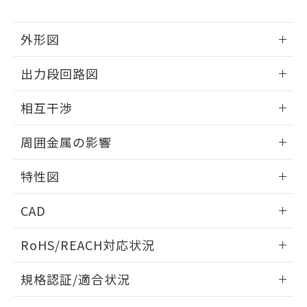
下記の非含有証明書をダウンロードするこ
品・サービスに関するお客様との取
とができます。
合意する
キャンセル
引・商談に必要な範囲で利用すること
外形図
をご了承ください。
EU RoHS指令（10物質）の非含有証明書
※当社の共同利用者とは、
"個人情報
51物質の非含有証明書（当社基準）
情報更新：2025/09/04
の共同利用に関して"
の「1.共同利
出力段回路図
※本証明書は発行日時点で非含有を証明す
用者の範囲」に記載されている法人を
るもので、過去に遡って非含有を証明する
外形図
指します。
情報更新：2025/09/04
ものではありません。
相互干渉
また、RoHS指令のフタル酸エステル類４
出力段回路図
情報更新：2025/09/04
物質の対応では、対応完了までの期間は出
周囲金属の影響
荷製品に未対応品が混在することから備考
欄に対応日を記載しておりました。
相互干渉
情報更新：2025/09/04
特性図
既に当社にて対応品への在庫切替を完了
していることから、特段のことがない限
周囲金属の影響
情報更新：2025/09/04
り、2022年1月12日より割愛しておりま
CAD
す。
検出物体の大きさと材質による影響
ログイン/会員登録いただくと、CADデータをダウンロー
RoHS/REACH対応状況
ドすることができます。
情報更新：2026/7/29
A: 80mm以上、B: 60mm以上
規格認証/適合状況
ログイン/会員登録
EU RoHS
注意事項・凡例