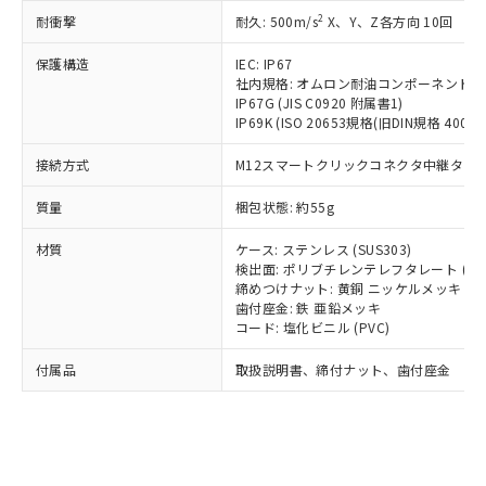
記載している更新日時点での社内デー
*EU RoHS指令（10物質）：
または国外への提供する場合は、日本
2
耐衝撃
記
タに基づき作成されるものであり、閲
説明
耐久: 500m/s
X、Y、Z各方向 10回
鉛(Pb) 1000ppm以下、 水銀(Hg) 1000ppm以下、 カド
*中国RoHS10物質の基準値 (GB/T26572)：
国政府の輸出許可(または役務取引許
号
覧された時点での実際の在庫および標
ミウム(Cd) 100ppm以下、
Pb(鉛) :1000ppm、 Hg(水銀) : 1000ppm、 Cd(カドミウ
可)を取得するなどの必要な手続きを
六価クロム(Cr(Ⅵ)) 1000ppm以下、ポリ臭化ビフェニル
保護構造
IEC: IP67
ム) : 100ppm、
準価格とは異なる場合があることをご
類(PBB) 1000ppm以下、ポリ臭化ジフェニルエーテル類
Cr(Ⅵ)(六価クロム) : 1000ppm、 PBBs(ポリ臭化ビフェ
とります。
社内規格: オムロン耐油コンポーネント評
了承ください。
(PBDE) 1000ppm以下、フタル酸ビス(2-エチルヘキシ
○
一定数以上の在庫あり
ニル類) : 1000ppm、 PBDEs(ポリ臭化ジフェニルエーテ
IP67G (JIS C0920 附属書1)
当社は規制貨物を破棄する場合は、完
ル) (DEHP)(別名：DOP) 1000ppm以下、フタル酸ブチ
正式な納期状況および標準価格はお客
ル類) : 1000ppm、
IP69K (ISO 20653規格(旧DIN規格 40050 
ルベンジル（BBP） 1000ppm以下、フタル酸ジブチル
全に破砕するなど、違法に輸出されな
DBP(フタル酸ジブチル) : 1000ppm、 DIBP(フタル酸ジ
様のお取引先、またはお客様担当のオ
（DBP） 1000ppm以下、フタル酸ジイソブチル
イソブチル) : 1000ppm、 BBP(フタル酸ブチルベンジ
△
一定数には満たないが在庫あり
いよう必要な手段を講じます。
ムロン制御機器販売店・当社販売員に
(DIBP) 1000ppm以下
ル) : 1000ppm、
接続方式
M12スマートクリックコネクタ中継タイプ (
当社は貴社製品を、核兵器、ミサイ
但し、RoHS指令で産業用監視および制御機器に対する
DEHP(フタル酸ビス(2-エチルヘキシル)) : 1000ppm
ご相談ください。
適用除外項目は除く。
ル、化学兵器、生物兵器またはその他
－
在庫なし(最新の在庫状況につ
オムロン制御機器販売店や当社販売拠
質量
梱包状態: 約55g
フタル酸エステル類の４物質については閾値を超える意
武器並びにこれらの製造装置等に一切
いては、お客様のお取引先、ま
図的な使用がないことを確認しています。
点は「
販売ネットワーク
」をご確認
※2 環境保護使用期限
使用いたしません。
たはお客様担当のオムロン制御
材質
ください。
ケース: ステンレス (SUS303)
当社は、貴社製品を第三者に販売する
機器販売店・当社販売員にご確
検出面: ポリブチレンテレフタレート (PB
在庫状況および標準価格結果を当社の
※2 対応予定月
「ｅ」：有害物質（10物質）のすべてが基
場合は、上記1、2および3の内容を当
締めつけナット: 黄銅 ニッケルメッキ
認ください)
事前の承諾なく第三者に漏洩または開
準値以下であることを示します。
歯付座金: 鉄 亜鉛メッキ
該第三者に通知します。また当社は、
示しないようお願いします。
コード: 塩化ビニル (PVC)
部品在庫の切り替え状況などにより、予定
「10」：通常の使用状況下において有害物
販売先および販売に係わる関係者が違
マイパーツ機能（部品リスト作成サー
空
受注生産機種、また在庫状況の
月が前後することがあります。
質が外部に漏えいし、環境に深刻な影響を
法に輸出するおそれがある場合は、取
ビス）をご利用いただくには、I-Web
白
情報を公開していない機種
付属品
取扱説明書、締付ナット、歯付座金
及ぼさない年数を意味します。
り引きをいたしません。
メンバーズにご登録されている必要が
「－」：未確認です。当社販売部門へお問
あります。
い合わせください。
お客様が当ウェブサイト上で当社にご
※3 非含有証明書ダウンロード
登録された部品リストについて、当社
および当社の共同利用者が、当社の製