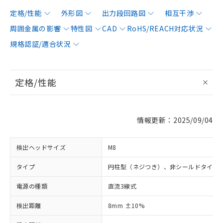
定格/性能
外形図
出力段回路図
相互干渉
周囲金属の影響
特性図
CAD
RoHS/REACH対応状況
規格認証/適合状況
定格/性能
情報更新：2025/09/04
検出ヘッドサイズ
M8
タイプ
円柱型（ネジつき）、非シールドタイプ
電源の種類
直流3線式
検出距離
8mm ±10%