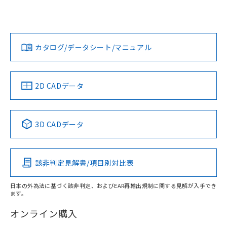
UL認証
CSA認証
CEマーキング
L: 12mm以上、φd: 40mm以上、D: 12mm以上、m: 24mm
以上、n: 40mm以上
Yes
Yes
Yes
金属埋め込み
対応状況
対応予定月
※1
※2
ダウンロードデータをご利用いただく前に、以下を必ずお読
タイムチャート
みください。
カタログ/データシート/マニュアル
対応済み
ソフトウェアの使用条件
LR型式承認
DNV型式承認
BV型式承認
KR型式承
（イギリス
（ノルウェー
（フランス
（韓国
船舶規格）
船舶規格）
船舶規格）
船舶規格
中国 RoHS
注意事項・凡例
2D CADデータ
No
No
No
No
l: 15mm以上、φd: 40mm以上、D: 15mm以上、m: 24mm
以上、n: 40mm以上
中国 RoHS表
※1 ※2
検出領域
3D CADデータ
この製品の規格認証/適合状況ページへ
Pb
Hg
Cd
Cr(VI)
その他の認証はこちらのページからご検索ください
該非判定見解書/項目別対比表
X
O
O
O
日本の外為法に基づく該非判定、およびEAR再輸出規制に関する見解が入手でき
ます。
"対応済み"や非含有の記載がされた商品であっても、流通
在庫等で未対応品が混在する可能性があります。
オンライン購入
非含有品が必要な際は、弊社営業部門もしくは販売店へお