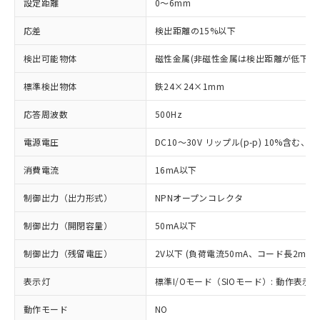
設定距離
0～6mm
応差
検出距離の15%以下
検出可能物体
磁性金属(非磁性金属は検出距離が低下し
標準検出物体
鉄24×24×1mm
応答周波数
500Hz
電源電圧
DC10～30V リップル(p-p) 10%含む、Cla
消費電流
16mA以下
制御出力（出力形式）
NPNオープンコレクタ
制御出力（開閉容量）
50mA以下
制御出力（残留電圧）
2V以下 (負荷電流50mA、コード長2m時)
表示灯
標準I/Oモード（SIOモード）: 動作表示灯
動作モード
NO