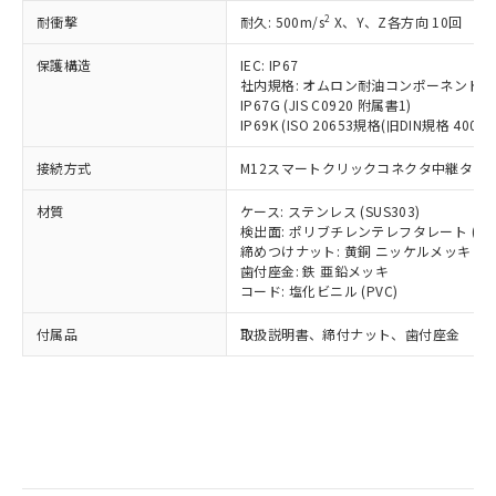
記
タに基づき作成されるものであり、閲
説明
鉛(Pb) 1000ppm以下、 水銀(Hg) 1000ppm以下、 カド
*中国RoHS10物質の基準値 (GB/T26572)：
国政府の輸出許可(または役務取引許
2
耐衝撃
耐久: 500m/s
X、Y、Z各方向 10回
号
覧された時点での実際の在庫および標
ミウム(Cd) 100ppm以下、
Pb(鉛) :1000ppm、 Hg(水銀) : 1000ppm、 Cd(カドミウ
可)を取得するなどの必要な手続きを
六価クロム(Cr(Ⅵ)) 1000ppm以下、ポリ臭化ビフェニル
ム) : 100ppm、
準価格とは異なる場合があることをご
類(PBB) 1000ppm以下、ポリ臭化ジフェニルエーテル類
Cr(Ⅵ)(六価クロム) : 1000ppm、 PBBs(ポリ臭化ビフェ
とります。
保護構造
IEC: IP67
了承ください。
(PBDE) 1000ppm以下、フタル酸ビス(2-エチルヘキシ
○
一定数以上の在庫あり
ニル類) : 1000ppm、 PBDEs(ポリ臭化ジフェニルエーテ
社内規格: オムロン耐油コンポーネント評
当社は規制貨物を破棄する場合は、完
ル) (DEHP)(別名：DOP) 1000ppm以下、フタル酸ブチ
正式な納期状況および標準価格はお客
ル類) : 1000ppm、
IP67G (JIS C0920 附属書1)
ルベンジル（BBP） 1000ppm以下、フタル酸ジブチル
全に破砕するなど、違法に輸出されな
DBP(フタル酸ジブチル) : 1000ppm、 DIBP(フタル酸ジ
様のお取引先、またはお客様担当のオ
（DBP） 1000ppm以下、フタル酸ジイソブチル
IP69K (ISO 20653規格(旧DIN規格 40050 
イソブチル) : 1000ppm、 BBP(フタル酸ブチルベンジ
△
一定数には満たないが在庫あり
いよう必要な手段を講じます。
ムロン制御機器販売店・当社販売員に
(DIBP) 1000ppm以下
ル) : 1000ppm、
当社は貴社製品を、核兵器、ミサイ
但し、RoHS指令で産業用監視および制御機器に対する
DEHP(フタル酸ビス(2-エチルヘキシル)) : 1000ppm
ご相談ください。
接続方式
M12スマートクリックコネクタ中継タイプ (
適用除外項目は除く。
ル、化学兵器、生物兵器またはその他
－
在庫なし(最新の在庫状況につ
オムロン制御機器販売店や当社販売拠
フタル酸エステル類の４物質については閾値を超える意
武器並びにこれらの製造装置等に一切
いては、お客様のお取引先、ま
図的な使用がないことを確認しています。
点は「
販売ネットワーク
」をご確認
材質
ケース: ステンレス (SUS303)
※2 環境保護使用期限
使用いたしません。
たはお客様担当のオムロン制御
検出面: ポリブチレンテレフタレート (PB
ください。
当社は、貴社製品を第三者に販売する
締めつけナット: 黄銅 ニッケルメッキ
機器販売店・当社販売員にご確
在庫状況および標準価格結果を当社の
※2 対応予定月
「ｅ」：有害物質（10物質）のすべてが基
歯付座金: 鉄 亜鉛メッキ
場合は、上記1、2および3の内容を当
認ください)
事前の承諾なく第三者に漏洩または開
コード: 塩化ビニル (PVC)
準値以下であることを示します。
該第三者に通知します。また当社は、
示しないようお願いします。
部品在庫の切り替え状況などにより、予定
「10」：通常の使用状況下において有害物
販売先および販売に係わる関係者が違
マイパーツ機能（部品リスト作成サー
空
受注生産機種、また在庫状況の
付属品
取扱説明書、締付ナット、歯付座金
月が前後することがあります。
質が外部に漏えいし、環境に深刻な影響を
法に輸出するおそれがある場合は、取
ビス）をご利用いただくには、I-Web
白
情報を公開していない機種
及ぼさない年数を意味します。
り引きをいたしません。
メンバーズにご登録されている必要が
「－」：未確認です。当社販売部門へお問
あります。
い合わせください。
お客様が当ウェブサイト上で当社にご
※3 非含有証明書ダウンロード
登録された部品リストについて、当社
および当社の共同利用者が、当社の製
下記の非含有証明書をダウンロードするこ
品・サービスに関するお客様との取