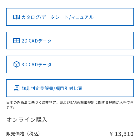
Yes
Yes
Yes
金属埋め込み
対応状況
対応予定月
※1
※2
ダウンロードデータをご利用いただく前に、以下を必ずお読
タイムチャート
みください。
カタログ/データシート/マニュアル
対応済み
ソフトウェアの使用条件
LR型式承認
DNV型式承認
BV型式承認
KR型式承
（イギリス
（ノルウェー
（フランス
（韓国
船舶規格）
船舶規格）
船舶規格）
船舶規格
中国 RoHS
注意事項・凡例
2D CADデータ
No
No
No
No
l: 15mm以上、φd: 40mm以上、D: 15mm以上、m: 24mm
以上、n: 40mm以上
中国 RoHS表
※1 ※2
検出領域
3D CADデータ
この製品の規格認証/適合状況ページへ
Pb
Hg
Cd
Cr(VI)
その他の認証はこちらのページからご検索ください
該非判定見解書/項目別対比表
X
O
O
O
日本の外為法に基づく該非判定、およびEAR再輸出規制に関する見解が入手でき
ます。
"対応済み"や非含有の記載がされた商品であっても、流通
在庫等で未対応品が混在する可能性があります。
オンライン購入
非含有品が必要な際は、弊社営業部門もしくは販売店へお
問い合わせください。
¥ 13,310
販売価格（税込）