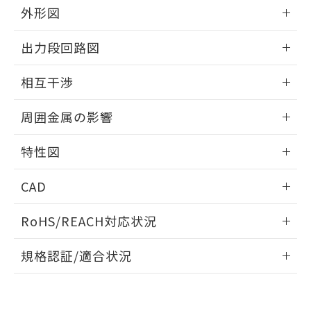
とができます。
合意する
キャンセル
外形図
引・商談に必要な範囲で利用すること
をご了承ください。
EU RoHS指令（10物質）の非含有証明書
情報更新：2025/09/04
※当社の共同利用者とは、
"個人情報
出力段回路図
51物質の非含有証明書（当社基準）
の共同利用に関して"
の「1.共同利
※本証明書は発行日時点で非含有を証明す
外形図
用者の範囲」に記載されている法人を
情報更新：2025/09/04
るもので、過去に遡って非含有を証明する
相互干渉
指します。
ものではありません。
出力段回路図
情報更新：2025/09/04
また、RoHS指令のフタル酸エステル類４
周囲金属の影響
物質の対応では、対応完了までの期間は出
荷製品に未対応品が混在することから備考
相互干渉
情報更新：2025/09/04
特性図
欄に対応日を記載しておりました。
既に当社にて対応品への在庫切替を完了
周囲金属の影響
情報更新：2025/09/04
していることから、特段のことがない限
CAD
り、2022年1月12日より割愛しておりま
検出物体の大きさと材質による影響
す。
ログイン/会員登録いただくと、CADデータをダウンロー
RoHS/REACH対応状況
ドすることができます。
情報更新：2026/7/29
A: 80mm以上、B: 60mm以上
規格認証/適合状況
ログイン/会員登録
EU RoHS
注意事項・凡例
UL認証
CSA認証
CEマーキング
L: 12mm以上、φd: 40mm以上、D: 12mm以上、m: 24mm
以上、n: 40mm以上