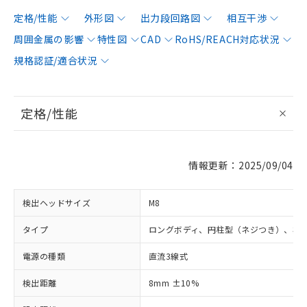
定格/性能
外形図
出力段回路図
相互干渉
周囲金属の影響
特性図
CAD
RoHS/REACH対応状況
規格認証/適合状況
定格/性能
情報更新：2025/09/04
検出ヘッドサイズ
M8
タイプ
ロングボディ、円柱型（ネジつき）、非
電源の種類
直流3線式
検出距離
8mm ±10%