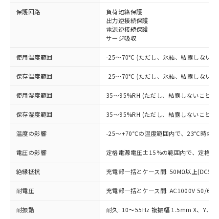
※1 対応状況
保護回路
負荷短絡保護
出力逆接続保護
電源逆接続保護
対応済み：EU RoHS指令（10物質）の
サージ吸収
非含有に対応した製品が提供可能な商品で
す。
使用温度範囲
-25～70℃ (ただし、氷結、結露しないこ
対応予定：EU RoHS指令（10物質）の非含
ご利用条件
有に対応した製品に切り替える予定のある
保存温度範囲
-25～70℃ (ただし、氷結、結露しないこ
商品です。
対応予定なし：EU RoHS指令（10物質）の
使用湿度範囲
35～95%RH (ただし、結露しないこと)
以下の条件をお読みいただき、同意のうえ
非含有に非対応の商品で、対応品を出す予
ご利用ください。
定はありません。
保存湿度範囲
35～95%RH (ただし、結露しないこと)
調査・確認中：EU RoHS指令（10物質）の
本サービスは、当社制御機器事業取扱
※1 中国RoHS○×表
非含有の対応状況を調査中または確認中の
温度の影響
-25～+70℃の温度範囲内で、23℃時の
商品の当社在庫状況および標準価格
商品です。
(税抜)を提供させていただくもので
「○」：最大均質材料含有率が中国RoHSの
電圧の影響
定格電源電圧±15%の範囲内で、定格電
非該当品：ライセンス料など無形物で、有
す。
基準値以下であることを示します。
害物質有無と関係のない商品です。
当社制御機器事業取扱商品の中には、
絶縁抵抗
充電部一括とケース間: 50MΩ以上(DC50
「×」：最大均質材料含有率が中国RoHSの
仕入先様の事情により、非含有部品として
本サービスの対象外となる商品もある
基準値を超えていることを示します。
いたものが、含有品と判明した場合などや
当社は、これら貴社製品のうち、外国
ことをご了承ください。
耐電圧
充電部一括とケース間: AC1000V 50/60Hz
「－」：未確認です。当社販売部門へお問
むを得ず変更することがあります。
為替および外国貿易法に定める商品
在庫状況および標準価格照会結果は、
い合わせください。
（以下｢規制貨物等」という）を輸出
記載している更新日時点での社内デー
耐振動
耐久: 10～55Hz 複振幅 1.5mm X、Y、Z
*EU RoHS指令（10物質）：
または国外への提供する場合は、日本