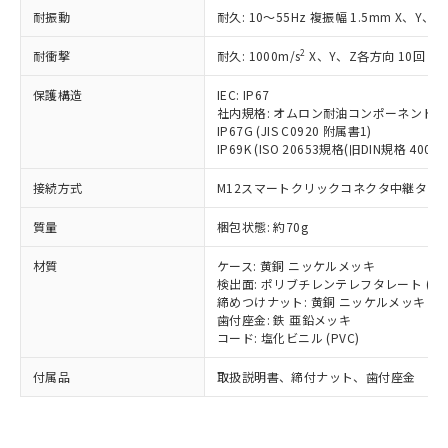
い合わせください。
（以下｢規制貨物等」という）を輸出
耐振動
記載している更新日時点での社内デー
耐久: 10～55Hz 複振幅 1.5mm X、Y、Z
*EU RoHS指令（10物質）：
または国外への提供する場合は、日本
記
タに基づき作成されるものであり、閲
説明
鉛(Pb) 1000ppm以下、 水銀(Hg) 1000ppm以下、 カド
*中国RoHS10物質の基準値 (GB/T26572)：
国政府の輸出許可(または役務取引許
2
耐衝撃
耐久: 1000m/s
X、Y、Z各方向 10回
号
覧された時点での実際の在庫および標
ミウム(Cd) 100ppm以下、
Pb(鉛) :1000ppm、 Hg(水銀) : 1000ppm、 Cd(カドミウ
可)を取得するなどの必要な手続きを
六価クロム(Cr(Ⅵ)) 1000ppm以下、ポリ臭化ビフェニル
ム) : 100ppm、
準価格とは異なる場合があることをご
類(PBB) 1000ppm以下、ポリ臭化ジフェニルエーテル類
Cr(Ⅵ)(六価クロム) : 1000ppm、 PBBs(ポリ臭化ビフェ
保護構造
とります。
IEC: IP67
了承ください。
(PBDE) 1000ppm以下、フタル酸ビス(2-エチルヘキシ
○
一定数以上の在庫あり
ニル類) : 1000ppm、 PBDEs(ポリ臭化ジフェニルエーテ
社内規格: オムロン耐油コンポーネント評
当社は規制貨物を破棄する場合は、完
ル) (DEHP)(別名：DOP) 1000ppm以下、フタル酸ブチ
正式な納期状況および標準価格はお客
ル類) : 1000ppm、
IP67G (JIS C0920 附属書1)
ルベンジル（BBP） 1000ppm以下、フタル酸ジブチル
全に破砕するなど、違法に輸出されな
DBP(フタル酸ジブチル) : 1000ppm、 DIBP(フタル酸ジ
様のお取引先、またはお客様担当のオ
IP69K (ISO 20653規格(旧DIN規格 40050 
（DBP） 1000ppm以下、フタル酸ジイソブチル
イソブチル) : 1000ppm、 BBP(フタル酸ブチルベンジ
△
一定数には満たないが在庫あり
いよう必要な手段を講じます。
ムロン制御機器販売店・当社販売員に
(DIBP) 1000ppm以下
ル) : 1000ppm、
当社は貴社製品を、核兵器、ミサイ
但し、RoHS指令で産業用監視および制御機器に対する
DEHP(フタル酸ビス(2-エチルヘキシル)) : 1000ppm
ご相談ください。
接続方式
M12スマートクリックコネクタ中継タイプ (
適用除外項目は除く。
ル、化学兵器、生物兵器またはその他
－
在庫なし(最新の在庫状況につ
オムロン制御機器販売店や当社販売拠
フタル酸エステル類の４物質については閾値を超える意
武器並びにこれらの製造装置等に一切
いては、お客様のお取引先、ま
図的な使用がないことを確認しています。
質量
点は「
販売ネットワーク
梱包状態: 約70g
」をご確認
※2 環境保護使用期限
使用いたしません。
たはお客様担当のオムロン制御
ください。
当社は、貴社製品を第三者に販売する
材質
機器販売店・当社販売員にご確
ケース: 黄銅 ニッケルメッキ
在庫状況および標準価格結果を当社の
※2 対応予定月
「ｅ」：有害物質（10物質）のすべてが基
場合は、上記1、2および3の内容を当
検出面: ポリブチレンテレフタレート (PB
認ください)
事前の承諾なく第三者に漏洩または開
準値以下であることを示します。
締めつけナット: 黄銅 ニッケルメッキ
該第三者に通知します。また当社は、
示しないようお願いします。
歯付座金: 鉄 亜鉛メッキ
部品在庫の切り替え状況などにより、予定
「10」：通常の使用状況下において有害物
販売先および販売に係わる関係者が違
マイパーツ機能（部品リスト作成サー
空
受注生産機種、また在庫状況の
コード: 塩化ビニル (PVC)
月が前後することがあります。
質が外部に漏えいし、環境に深刻な影響を
法に輸出するおそれがある場合は、取
ビス）をご利用いただくには、I-Web
白
情報を公開していない機種
及ぼさない年数を意味します。
り引きをいたしません。
メンバーズにご登録されている必要が
付属品
取扱説明書、締付ナット、歯付座金
「－」：未確認です。当社販売部門へお問
あります。
い合わせください。
お客様が当ウェブサイト上で当社にご
※3 非含有証明書ダウンロード
登録された部品リストについて、当社