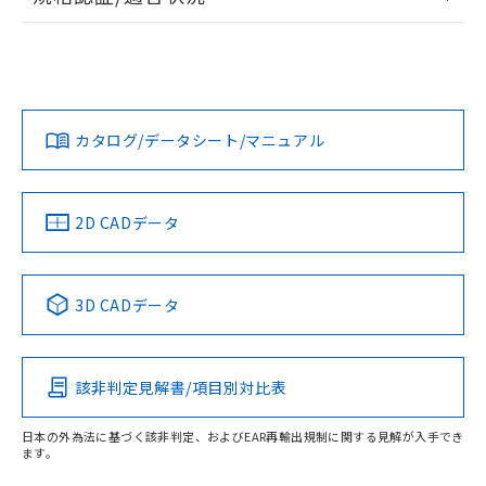
ログイン/会員登録
EU RoHS
注意事項・凡例
UL認証
CSA認証
CEマーキング
L: 11mm以上、φd: 40mm以上、D: 11mm以上、m: 20mm
以上、n: 40mm以上
Yes
Yes
Yes
金属埋め込み
対応状況
対応予定月
※1
※2
ダウンロードデータをご利用いただく前に、以下を必ずお読
タイムチャート
みください。
カタログ/データシート/マニュアル
対応済み
ソフトウェアの使用条件
LR型式承認
DNV型式承認
BV型式承認
KR型式承
（イギリス
（ノルウェー
（フランス
（韓国
船舶規格）
船舶規格）
船舶規格）
船舶規格
中国 RoHS
注意事項・凡例
2D CADデータ
No
No
No
No
l: 15mm以上、φd: 40mm以上、D: 15mm以上、m: 20mm
以上、n: 40mm以上
中国 RoHS表
※1 ※2
検出領域
3D CADデータ
この製品の規格認証/適合状況ページへ
Pb
Hg
Cd
Cr(VI)
その他の認証はこちらのページからご検索ください
該非判定見解書/項目別対比表
X
O
O
O
日本の外為法に基づく該非判定、およびEAR再輸出規制に関する見解が入手でき
ます。
"対応済み"や非含有の記載がされた商品であっても、流通