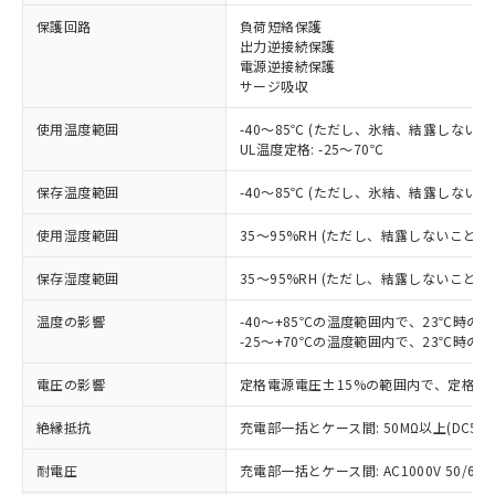
保護回路
負荷短絡保護
出力逆接続保護
※1 対応状況
電源逆接続保護
サージ吸収
対応済み：EU RoHS指令（10物質）の
使用温度範囲
-40～85℃ (ただし、氷結、結露しないこ
非含有に対応した製品が提供可能な商品で
UL温度定格: -25～70℃
す。
対応予定：EU RoHS指令（10物質）の非含
保存温度範囲
-40～85℃ (ただし、氷結、結露しないこ
ご利用条件
有に対応した製品に切り替える予定のある
商品です。
使用湿度範囲
35～95%RH (ただし、結露しないこと)
対応予定なし：EU RoHS指令（10物質）の
以下の条件をお読みいただき、同意のうえ
非含有に非対応の商品で、対応品を出す予
保存湿度範囲
35～95%RH (ただし、結露しないこと)
ご利用ください。
定はありません。
調査・確認中：EU RoHS指令（10物質）の
温度の影響
-40～+85℃の温度範囲内で、23℃時の
本サービスは、当社制御機器事業取扱
※1 中国RoHS○×表
非含有の対応状況を調査中または確認中の
-25～+70℃の温度範囲内で、23℃時の
商品の当社在庫状況および標準価格
商品です。
(税抜)を提供させていただくもので
「○」：最大均質材料含有率が中国RoHSの
電圧の影響
定格電源電圧±15%の範囲内で、定格電
非該当品：ライセンス料など無形物で、有
す。
基準値以下であることを示します。
害物質有無と関係のない商品です。
当社制御機器事業取扱商品の中には、
絶縁抵抗
充電部一括とケース間: 50MΩ以上(DC50
「×」：最大均質材料含有率が中国RoHSの
仕入先様の事情により、非含有部品として
本サービスの対象外となる商品もある
基準値を超えていることを示します。
いたものが、含有品と判明した場合などや
当社は、これら貴社製品のうち、外国
ことをご了承ください。
耐電圧
充電部一括とケース間: AC1000V 50/60Hz
「－」：未確認です。当社販売部門へお問
むを得ず変更することがあります。
為替および外国貿易法に定める商品
在庫状況および標準価格照会結果は、