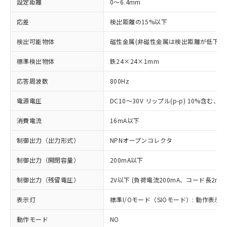
設定距離
0～6.4mm
応差
検出距離の15%以下
検出可能物体
磁性金属(非磁性金属は検出距離が低下し
標準検出物体
鉄24×24×1mm
応答周波数
800Hz
電源電圧
DC10～30V リップル(p-p) 10%含む、Cla
消費電流
16mA以下
制御出力（出力形式）
NPNオープンコレクタ
制御出力（開閉容量）
200mA以下
制御出力（残留電圧）
2V以下 (負荷電流200mA、コード長2m時
表示灯
標準I/Oモード（SIOモード）: 動作表示灯
動作モード
NO