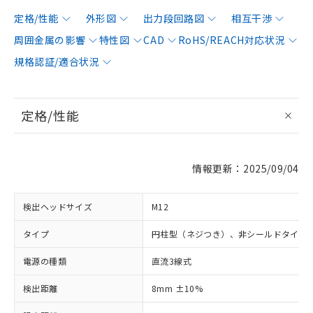
定格/性能
外形図
出力段回路図
相互干渉
周囲金属の影響
特性図
CAD
RoHS/REACH対応状況
規格認証/適合状況
定格/性能
情報更新：2025/09/04
検出ヘッドサイズ
M12
タイプ
円柱型（ネジつき）、非シールドタイプ
電源の種類
直流3線式
検出距離
8mm ±10%