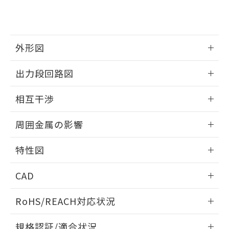
および当社の共同利用者が、当社の製
下記の非含有証明書をダウンロードするこ
品・サービスに関するお客様との取
とができます。
合意する
キャンセル
引・商談に必要な範囲で利用すること
をご了承ください。
EU RoHS指令（10物質）の非含有証明書
外形図
※当社の共同利用者とは、
"個人情報
51物質の非含有証明書（当社基準）
の共同利用に関して"
の「1.共同利
※本証明書は発行日時点で非含有を証明す
情報更新：2025/09/04
用者の範囲」に記載されている法人を
出力段回路図
るもので、過去に遡って非含有を証明する
指します。
ものではありません。
外形図
情報更新：2025/09/04
相互干渉
また、RoHS指令のフタル酸エステル類４
物質の対応では、対応完了までの期間は出
出力段回路図
情報更新：2025/09/04
荷製品に未対応品が混在することから備考
周囲金属の影響
欄に対応日を記載しておりました。
相互干渉
既に当社にて対応品への在庫切替を完了
情報更新：2025/09/04
特性図
していることから、特段のことがない限
り、2022年1月12日より割愛しておりま
周囲金属の影響
情報更新：2025/09/04
す。
CAD
検出物体の大きさと材質による影響
ログイン/会員登録いただくと、CADデータをダウンロー
RoHS/REACH対応状況
ドすることができます。
情報更新：2026/7/29
A: 120mm以上、B: 100mm以上
規格認証/適合状況