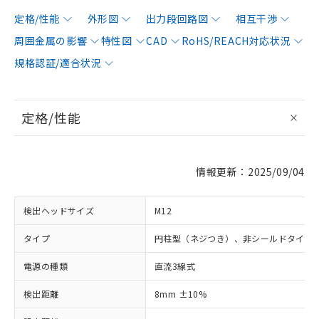
定格/性能
外形図
出力段回路図
相互干渉
周囲金属の影響
特性図
CAD
RoHS/REACH対応状況
規格認証/適合状況
定格/性能
情報更新：2025/09/04
検出ヘッドサイズ
M12
タイプ
円柱型（ネジつき）、非シールドタイプ
電源の種類
直流3線式
検出距離
8mm ±10%