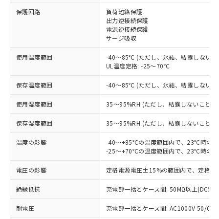
保護回路
負荷短絡保護
出力逆接続保護
※1 対応状況
電源逆接続保護
サージ吸収
対応済み：EU RoHS指令（10物質）の
使用温度範囲
-40～85℃ (ただし、氷結、結露しないこ
非含有に対応した製品が提供可能な商品で
UL温度定格: -25～70℃
す。
対応予定：EU RoHS指令（10物質）の非含
保存温度範囲
-40～85℃ (ただし、氷結、結露しないこ
ご利用条件
有に対応した製品に切り替える予定のある
商品です。
使用湿度範囲
35～95%RH (ただし、結露しないこと)
対応予定なし：EU RoHS指令（10物質）の
以下の条件をお読みいただき、同意のうえ
非含有に非対応の商品で、対応品を出す予
保存湿度範囲
35～95%RH (ただし、結露しないこと)
ご利用ください。
定はありません。
調査・確認中：EU RoHS指令（10物質）の
温度の影響
-40～+85℃の温度範囲内で、23℃時の
本サービスは、当社制御機器事業取扱
※1 中国RoHS○×表
非含有の対応状況を調査中または確認中の
-25～+70℃の温度範囲内で、23℃時の
商品の当社在庫状況および標準価格
商品です。
(税抜)を提供させていただくもので
「○」：最大均質材料含有率が中国RoHSの
電圧の影響
定格電源電圧±15%の範囲内で、定格電
非該当品：ライセンス料など無形物で、有
す。
基準値以下であることを示します。
害物質有無と関係のない商品です。
当社制御機器事業取扱商品の中には、
絶縁抵抗
充電部一括とケース間: 50MΩ以上(DC50
「×」：最大均質材料含有率が中国RoHSの
仕入先様の事情により、非含有部品として
本サービスの対象外となる商品もある
基準値を超えていることを示します。
いたものが、含有品と判明した場合などや
当社は、これら貴社製品のうち、外国
ことをご了承ください。
耐電圧
充電部一括とケース間: AC1000V 50/60Hz
「－」：未確認です。当社販売部門へお問
むを得ず変更することがあります。
為替および外国貿易法に定める商品
在庫状況および標準価格照会結果は、