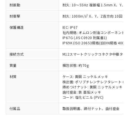
い合わせください。
（以下｢規制貨物等」という）を輸出
耐振動
記載している更新日時点での社内デー
耐久: 10～55Hz 複振幅 1.5mm X、Y、Z
*EU RoHS指令（10物質）：
または国外への提供する場合は、日本
記
タに基づき作成されるものであり、閲
説明
鉛(Pb) 1000ppm以下、 水銀(Hg) 1000ppm以下、 カド
*中国RoHS10物質の基準値 (GB/T26572)：
国政府の輸出許可(または役務取引許
2
耐衝撃
耐久: 1000m/s
X、Y、Z各方向 10回
号
覧された時点での実際の在庫および標
ミウム(Cd) 100ppm以下、
Pb(鉛) :1000ppm、 Hg(水銀) : 1000ppm、 Cd(カドミウ
可)を取得するなどの必要な手続きを
六価クロム(Cr(Ⅵ)) 1000ppm以下、ポリ臭化ビフェニル
ム) : 100ppm、
準価格とは異なる場合があることをご
類(PBB) 1000ppm以下、ポリ臭化ジフェニルエーテル類
Cr(Ⅵ)(六価クロム) : 1000ppm、 PBBs(ポリ臭化ビフェ
保護構造
とります。
IEC: IP67
了承ください。
(PBDE) 1000ppm以下、フタル酸ビス(2-エチルヘキシ
○
一定数以上の在庫あり
ニル類) : 1000ppm、 PBDEs(ポリ臭化ジフェニルエーテ
社内規格: オムロン耐油コンポーネント評
当社は規制貨物を破棄する場合は、完
ル) (DEHP)(別名：DOP) 1000ppm以下、フタル酸ブチ
正式な納期状況および標準価格はお客
ル類) : 1000ppm、
IP67G (JIS C0920 附属書1)
ルベンジル（BBP） 1000ppm以下、フタル酸ジブチル
全に破砕するなど、違法に輸出されな
DBP(フタル酸ジブチル) : 1000ppm、 DIBP(フタル酸ジ
様のお取引先、またはお客様担当のオ
IP69K (ISO 20653規格(旧DIN規格 40050 
（DBP） 1000ppm以下、フタル酸ジイソブチル
イソブチル) : 1000ppm、 BBP(フタル酸ブチルベンジ
△
一定数には満たないが在庫あり
いよう必要な手段を講じます。
ムロン制御機器販売店・当社販売員に
(DIBP) 1000ppm以下
ル) : 1000ppm、
当社は貴社製品を、核兵器、ミサイ
但し、RoHS指令で産業用監視および制御機器に対する
DEHP(フタル酸ビス(2-エチルヘキシル)) : 1000ppm
ご相談ください。
接続方式
M12スマートクリックコネクタ中継タイプ (
適用除外項目は除く。
ル、化学兵器、生物兵器またはその他
－
在庫なし(最新の在庫状況につ
オムロン制御機器販売店や当社販売拠
フタル酸エステル類の４物質については閾値を超える意
武器並びにこれらの製造装置等に一切
いては、お客様のお取引先、ま
図的な使用がないことを確認しています。
質量
点は「
販売ネットワーク
梱包状態: 約70g
」をご確認
※2 環境保護使用期限
使用いたしません。
たはお客様担当のオムロン制御
ください。
当社は、貴社製品を第三者に販売する
材質
機器販売店・当社販売員にご確
ケース: 黄銅 ニッケルメッキ
在庫状況および標準価格結果を当社の
※2 対応予定月
「ｅ」：有害物質（10物質）のすべてが基
場合は、上記1、2および3の内容を当
検出面: ポリブチレンテレフタレート (PB
認ください)
事前の承諾なく第三者に漏洩または開
準値以下であることを示します。
締めつけナット: 黄銅 ニッケルメッキ
該第三者に通知します。また当社は、
示しないようお願いします。
歯付座金: 鉄 亜鉛メッキ
部品在庫の切り替え状況などにより、予定
「10」：通常の使用状況下において有害物
販売先および販売に係わる関係者が違
マイパーツ機能（部品リスト作成サー
空
受注生産機種、また在庫状況の
コード: 塩化ビニル (PVC)
月が前後することがあります。
質が外部に漏えいし、環境に深刻な影響を
法に輸出するおそれがある場合は、取
ビス）をご利用いただくには、I-Web
白
情報を公開していない機種
及ぼさない年数を意味します。
り引きをいたしません。
メンバーズにご登録されている必要が
付属品
取扱説明書、締付ナット、歯付座金
「－」：未確認です。当社販売部門へお問
あります。
い合わせください。
お客様が当ウェブサイト上で当社にご
※3 非含有証明書ダウンロード
登録された部品リストについて、当社