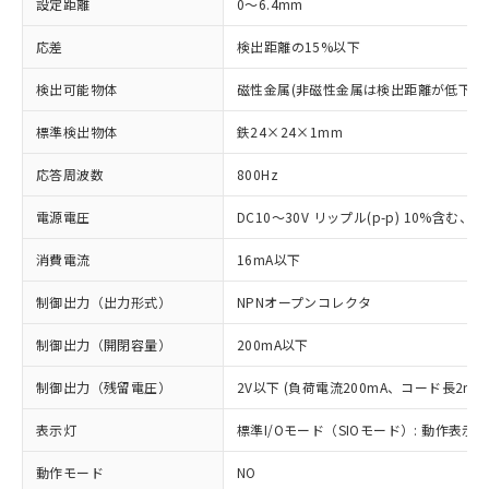
設定距離
0～6.4mm
応差
検出距離の15%以下
検出可能物体
磁性金属(非磁性金属は検出距離が低下し
標準検出物体
鉄24×24×1mm
応答周波数
800Hz
電源電圧
DC10～30V リップル(p-p) 10%含む、Cla
消費電流
16mA以下
制御出力（出力形式）
NPNオープンコレクタ
制御出力（開閉容量）
200mA以下
制御出力（残留電圧）
2V以下 (負荷電流200mA、コード長2m時
表示灯
標準I/Oモード（SIOモード）: 動作表示灯
動作モード
NO