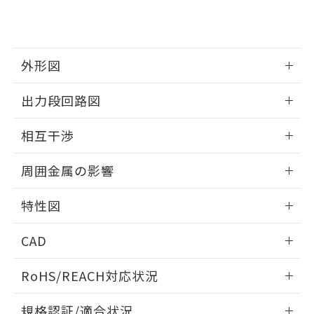
および当社の共同利用者が、当社の製
下記の非含有証明書をダウンロードするこ
品・サービスに関するお客様との取
とができます。
合意する
キャンセル
引・商談に必要な範囲で利用すること
をご了承ください。
EU RoHS指令（10物質）の非含有証明書
外形図
※当社の共同利用者とは、
"個人情報
51物質の非含有証明書（当社基準）
の共同利用に関して"
の「1.共同利
※本証明書は発行日時点で非含有を証明す
情報更新：2025/09/04
用者の範囲」に記載されている法人を
出力段回路図
るもので、過去に遡って非含有を証明する
指します。
ものではありません。
外形図
情報更新：2025/09/04
相互干渉
また、RoHS指令のフタル酸エステル類４
物質の対応では、対応完了までの期間は出
出力段回路図
情報更新：2025/09/04
荷製品に未対応品が混在することから備考
周囲金属の影響
欄に対応日を記載しておりました。
相互干渉
既に当社にて対応品への在庫切替を完了
情報更新：2025/09/04
特性図
していることから、特段のことがない限
り、2022年1月12日より割愛しておりま
周囲金属の影響
情報更新：2025/09/04
す。
CAD
検出物体の大きさと材質による影響
ログイン/会員登録いただくと、CADデータをダウンロー
RoHS/REACH対応状況
ドすることができます。
情報更新：2026/7/29
A: 120mm以上、B: 100mm以上
規格認証/適合状況