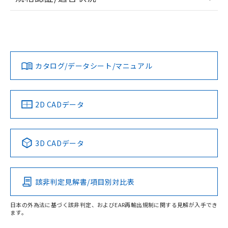
ログイン/会員登録
EU RoHS
注意事項・凡例
UL認証
CSA認証
CEマーキング
L: 11mm以上、φd: 40mm以上、D: 11mm以上、m: 20mm
以上、n: 40mm以上
Yes
Yes
Yes
金属埋め込み
対応状況
対応予定月
※1
※2
ダウンロードデータをご利用いただく前に、以下を必ずお読
タイムチャート
みください。
カタログ/データシート/マニュアル
対応済み
ソフトウェアの使用条件
LR型式承認
DNV型式承認
BV型式承認
KR型式承
（イギリス
（ノルウェー
（フランス
（韓国
船舶規格）
船舶規格）
船舶規格）
船舶規格
中国 RoHS
注意事項・凡例
2D CADデータ
No
No
No
No
l: 15mm以上、φd: 40mm以上、D: 15mm以上、m: 20mm
以上、n: 40mm以上
中国 RoHS表
※1 ※2
検出領域
3D CADデータ
この製品の規格認証/適合状況ページへ
Pb
Hg
Cd
Cr(VI)
その他の認証はこちらのページからご検索ください
該非判定見解書/項目別対比表
X
O
O
O
日本の外為法に基づく該非判定、およびEAR再輸出規制に関する見解が入手でき
ます。
"対応済み"や非含有の記載がされた商品であっても、流通