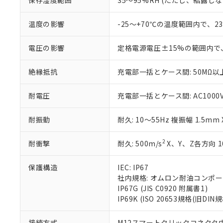
保存湿度範囲
35～95%RH (ただし、結露し
味します。
空
受注生産
お客様が当ウ
※3 非含有証明
「－」：未確認で
白
が、当社の製
温度の影響
-25～+70℃の温度範囲内で、
さい。
下記の非含有証明
※当社の共同
電圧の影響
定格電源電圧±15%の範囲内で
いる法人を指
EU RoHS指令（
51物質の非含有証
絶縁抵抗
充電部一括とケース間: 50MΩ以上
※本証明書は発行
また、RoHS指
混在することから
耐電圧
充電部一括とケース間: AC1000V 5
既に当社にて対応
り割愛しておりま
耐振動
耐久: 10～55Hz 複振幅 1.5mm
2
耐衝撃
耐久: 500m/s
X、Y、Z各方向 1
保護構造
IEC: IP67
社内規格: オムロン耐油コンポ
IP67G (JIS C0920 附属書1)
IP69K (ISO 20653規格(旧DIN規
接続方式
M12スマートクリックコネクタ中継