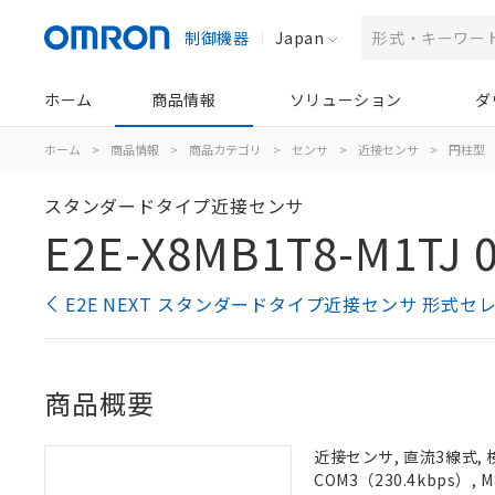
制御機器
Japan
ホーム
商品情報
ソリューション
ダ
ホーム
>
商品情報
>
商品カテゴリ
>
センサ
>
近接センサ
>
円柱型
スタンダードタイプ近接センサ
E2E-X8MB1T8-M1TJ 
E2E NEXT スタンダードタイプ近接センサ 形式セ
商品概要
近接センサ, 直流3線式, 
COM3（230.4kbps）