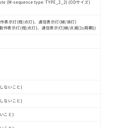
e (M-sequence type: TYPE_2_2) (ODサイズ)
 RoHS指令（10物質）の非含有に対応した製品が提供可能な商品です
oHS指令（10物質）の非含有に対応した製品に切り替える予定のある
 RoHS指令（10物質）の非含有に非対応の商品で、対応品を出す予
動作表示灯(橙/点灯)、通信表示灯(緑/消灯)
 RoHS指令（10物質）の非含有の対応状況を調査中または確認中の
: 動作表示灯(橙/点灯)、通信表示灯(緑/点滅(1s周期))
ンス料など無形物で、有害物質有無と関係のない商品です。
○×表
より、非含有部品としていたものが、含有品と判明した場合などやむ
みいただき、同意のうえご利用ください。
材料含有率が中国RoHSの基準値以下であることを示します。
材料含有率が中国RoHSの基準値を超えていることを示します。
、当社制御機器事業取扱商品の当社在庫状況および標準価格(税抜)
ら貴社製品のうち、外国為替および外国貿易法に定める商品（以下｢
質）：
す。当社販売部門へお問い合わせください。
 水銀(Hg) 1000ppm以下、 カドミウム(Cd) 100ppm以下、
たは国外への提供する場合は、日本国政府の輸出許可(または役務取
000ppm以下、ポリ臭化ビフェニル類(PBB) 1000ppm以下、ポリ臭化ジフェニルエーテル類(P
事業取扱商品の中には、本サービスの対象外となる商品もあること
手続きをとります。
キシル) (DEHP)(別名：DOP) 1000ppm以下、フタル酸ブチルベンジル（BBP） 100
(GB/T26572)：
以下、フタル酸ジイソブチル (DIBP) 1000ppm以下
び標準価格照会結果は、記載している更新日時点での社内データに
物を破棄する場合は、完全に破砕するなど、違法に輸出されないよ
(水銀) : 1000ppm、 Cd(カドミウム) : 100ppm、
業用監視および制御機器に対する適用除外項目は除く。
覧された時点での実際の在庫および標準価格とは異なる場合がある
1000ppm、 PBBs(ポリ臭化ビフェニル類) : 1000ppm、 PBDEs(ポリ臭化ジフェニルエーテル類
物質については閾値を超える意図的な使用がないことを確認しています。
上の在庫あり
 1000ppm、 DIBP(フタル酸ジイソブチル) : 1000ppm、 BBP(フタル酸ブチルベンジル) :
品を、核兵器、ミサイル、化学兵器、生物兵器またはその他武器並
露しないこと)
チルヘキシル)) : 1000ppm
況および標準価格はお客様のお取引先、またはお客様担当のオムロ
用いたしません。
ご相談ください。
は満たないが在庫あり
製品を第三者に販売する場合は、上記1、2および3の内容を当該第
露しないこと)
機器販売店や当社販売拠点は「
販売ネットワーク
」をご確認くだ
販売先および販売に係わる関係者が違法に輸出するおそれがある場
用期限
び標準価格結果を当社の事前の承諾なく第三者に漏洩または開示し
え状況などにより、予定月が前後することがあります。
(最新の在庫状況については、お客様のお取引先、またはお客様担当
ないこと)
（10物質）のすべてが基準値以下であることを示します。
店・当社販売員にご確認ください)
能（部品リスト作成サービス）をご利用いただくには、I-Webメン
使用状況下において有害物質が外部に漏えいし、環境に深刻な影響を
あります。