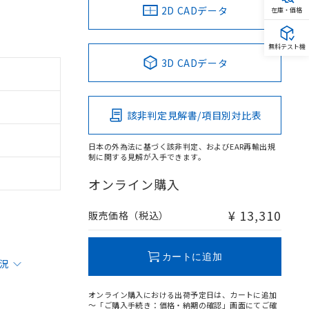
2D CADデータ
在庫・価格
無料テスト機
3D CADデータ
該非判定見解書/項目別対比表
日本の外為法に基づく該非判定、およびEAR再輸出規
制に関する見解が入手できます。
オンライン購入
¥ 13,310
販売価格（税込）
カートに追加
状況
オンライン購入における出荷予定日は、カートに追加
～「ご購入手続き：価格・納期の確認」画面にてご確