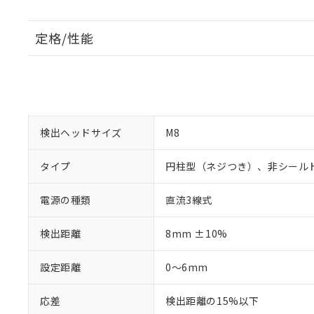
定格/性能
検出ヘッドサイズ
M8
タイプ
円柱型（ネジつき）、非シール
電源の種類
直流3線式
検出距離
8mm ±10%
設定距離
0～6mm
応差
検出距離の15%以下