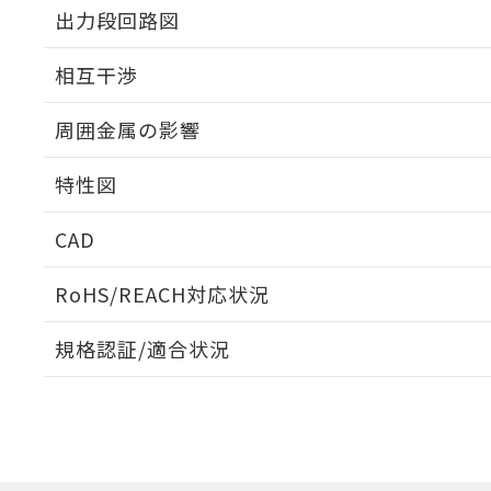
出力段回路図
外形図
相互干渉
出力段回路図
周囲金属の影響
相互干渉
特性図
周囲金属の影響
CAD
検出物体の大きさと材質による影響
ログイン/会員登録いただくと、CADデータをダウンロ
RoHS/REACH対応状況
規格認証/適合状況
EU RoHS
注意事項・凡例
A: 80mm以上、B: 60mm以上
UL認証
CSA認証
CEマーキング
L: 12mm以上、φd: 40mm以上、D: 12mm以上、m: 24mm
ダウンロードデータをご利用いただく前に、以下を必ずお読
Yes
Yes
Yes
対応状況
対応予定月
※1
※2
金属埋め込み
ソフトウェアの使用条件