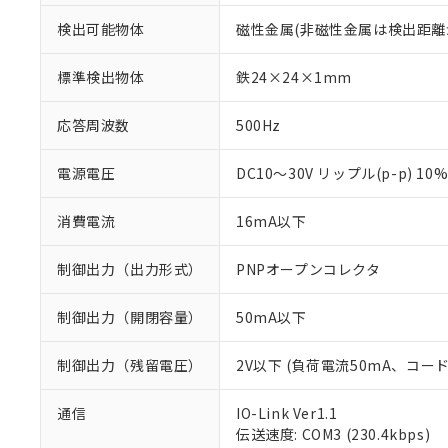
検出可能物体
磁性金属(非磁性金属は検出距離
標準検出物体
鉄24×24×1mm
応答周波数
500Hz
電源電圧
DC10～30V リップル(p-p) 10
消費電流
16mA以下
制御出力（出力形式）
PNPオープンコレクタ
制御出力（開閉容量）
50mA以下
制御出力（残留電圧）
2V以下 (負荷電流50mA、コー
通信
IO-Link Ver1.1
※1 対応状況
伝送速度: COM3 (230.4kbps)