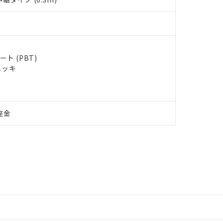
ト (PBT)
メッキ
座金