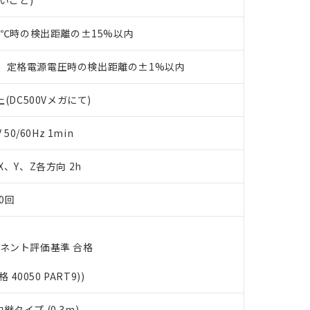
ないこと)
機種、また在庫状況の情報を公開していない機種
ェブサイト上で当社にご登録された部品リストについて、当社およ
書ダウンロード
す。当社販売部門へお問い合わせください。
品・サービスに関するお客様との取引・商談に必要な範囲で利用す
合意する
キャンセル
23℃時の検出距離の±15%以内
書をダウンロードすることができます。
利用者とは、
"個人情報の共同利用に関して"
の「1.共同利用者の
、定格電源電圧時の検出距離の±1%以内
します。
10物質）の非含有証明書
明書（当社基準）
(DC500Vメガにて)
日時点で非含有を証明するもので、過去に遡って非含有を証明するも
令のフタル酸エステル類４物質の対応では、対応完了までの期間は出
備考欄に対応日を記載しておりました。
0/60Hz 1min
品への在庫切替を完了していることから、特段のことがない限り、20
す。
 X、Y、Z各方向 2h
0回
ーネント評価基準 合格
格 40050 PART9))
タイプ (0.3m)