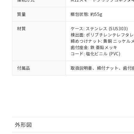
質量
梱包状態: 約55g
材質
ケース: ステンレス (SUS303)
検出面: ポリブチレンテレフタレー
締めつけナット: 黄銅 ニッケル
歯付座金: 鉄 亜鉛メッキ
コード: 塩化ビニル (PVC)
付属品
取扱説明書、締付ナット、歯付
外形図