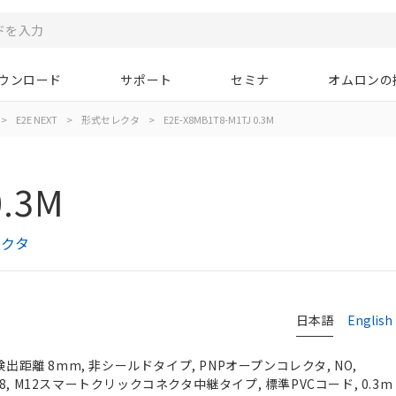
ウンロード
サポート
セミナ
オムロンの
>
E2E NEXT
>
形式セレクタ
>
E2E-X8MB1T8-M1TJ 0.3M
0.3M
レクタ
日本語
English
検出距離 8mm, 非シールドタイプ, PNPオープンコレクタ, NO,
, M8, M12スマートクリックコネクタ中継タイプ, 標準PVCコード, 0.3m