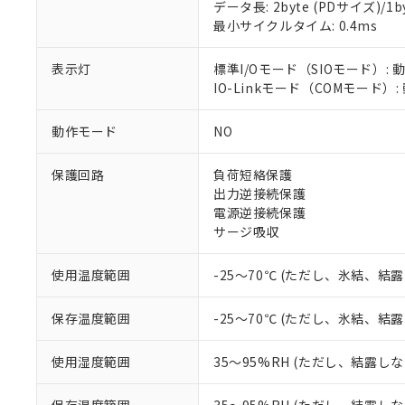
データ長: 2byte (PDサイズ)/1byt
対応済み：EU
最小サイクルタイム: 0.4ms
対応予定：EU R
対応予定なし：EU
表示灯
標準I/Oモード（SIOモード）: 
調査・確認中：EU
ご利用条件
IO-Linkモード（COMモード）
非該当品：ライセ
※1 中国RoHS
仕入先様の事情に
動作モード
NO
があります。
以下の条件をお読
「○」：最大均質
「×」：最大均質
保護回路
負荷短絡保護
本サービスは
当社は、これ
*EU RoHS指令（10物
「－」：未確認で
鉛(Pb) 1000ppm以下、
出力逆接続保護
くものです。
う）を輸出ま
記
説明
六価クロム(Cr(Ⅵ)) 1
電源逆接続保護
当社制御機器
などの必要な
フタル酸ビス(2-エチルヘ
号
*中国RoHS10物質の基準値 
ル（DBP） 1000ppm
サージ吸収
在庫状況およ
当社は規制貨
Pb(鉛) :1000ppm、 Hg
但し、RoHS指令で産
のであり、閲
ます。
Cr(Ⅵ)(六価クロム) : 
フタル酸エステル類の４
○
一定数以
DBP(フタル酸ジブチル) :
い。
当社は貴社製
使用温度範囲
-25～70℃ (ただし、氷結、結
DEHP(フタル酸ビス(2-エ
正式な納期状
置等に一切使
当社販売員に
※2 対応予定月
△
一定数に
当社は、貴社
保存温度範囲
-25～70℃ (ただし、氷結、結
オムロン制御
また当社は、
※2 環境保護使
在庫状況およ
部品在庫の切り替
たしません。
－
在庫なし
使用湿度範囲
35～95%RH (ただし、結露し
す。
「ｅ」：有害物質
機器販売
マイパーツ機
「10」：通常の
ている必要が