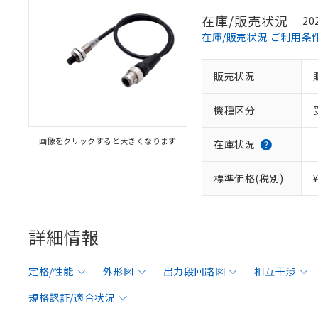
在庫/販売状況
20
在庫/販売状況 ご利用条
販売状況
機種区分
画像をクリックすると大きくなります
在庫状況
標準価格(税別)
詳細情報
定格/性能
外形図
出力段回路図
相互干渉
規格認証/適合状況