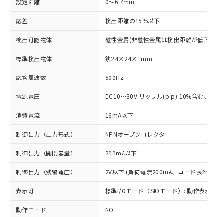
設定距離
0～6.4mm
応差
検出距離の15%以下
検出可能物体
磁性金属(非磁性金属は検出距離が低下し
標準検出物体
鉄24×24×1mm
応答周波数
500Hz
電源電圧
DC10～30V リップル(p-p) 10%含む、Cla
消費電流
16mA以下
制御出力（出力形式）
NPNオープンコレクタ
制御出力（開閉容量）
200mA以下
制御出力（残留電圧）
2V以下 (負荷電流200mA、コード長2m時
表示灯
標準I/Oモード（SIOモード）: 動作表示灯
動作モード
NO