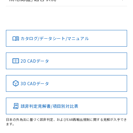
ログイン/会員登録
EU RoHS
注意事項・凡例
UL認証
CSA認証
CEマーキング
L: 0mm以上、φd: 27mm以上、D: 0mm以上、m: 24mm以
上、n: 27mm以上
Yes
Yes
Yes
金属埋め込み
対応状況
対応予定月
※1
※2
ダウンロードデータをご利用いただく前に、以下を必ずお読
タイムチャート
みください。
カタログ/データシート/マニュアル
対応済み
ソフトウェアの使用条件
LR型式承認
DNV型式承認
BV型式承認
KR型式承
（イギリス
（ノルウェー
（フランス
（韓国
船舶規格）
船舶規格）
船舶規格）
船舶規格
中国 RoHS
注意事項・凡例
2D CADデータ
No
No
No
No
l: 3.6mm以上、φd: 27mm以上、D: 3.6mm以上、m: 24mm
以上、n: 27mm以上
中国 RoHS表
※1 ※2
検出領域
3D CADデータ
この製品の規格認証/適合状況ページへ
Pb
Hg
Cd
Cr(VI)
その他の認証はこちらのページからご検索ください
該非判定見解書/項目別対比表
X
O
O
O
日本の外為法に基づく該非判定、およびEAR再輸出規制に関する見解が入手でき
ます。
"対応済み"や非含有の記載がされた商品であっても、流通