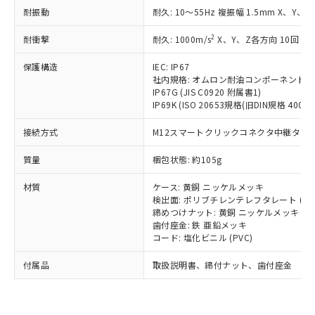
い合わせください。
（以下｢規制貨物等」という）を輸出
耐振動
記載している更新日時点での社内デー
耐久: 10～55Hz 複振幅 1.5mm X、Y、Z
*EU RoHS指令（10物質）：
または国外への提供する場合は、日本
記
タに基づき作成されるものであり、閲
説明
鉛(Pb) 1000ppm以下、 水銀(Hg) 1000ppm以下、 カド
*中国RoHS10物質の基準値 (GB/T26572)：
国政府の輸出許可(または役務取引許
2
耐衝撃
耐久: 1000m/s
X、Y、Z各方向 10回
号
覧された時点での実際の在庫および標
ミウム(Cd) 100ppm以下、
Pb(鉛) :1000ppm、 Hg(水銀) : 1000ppm、 Cd(カドミウ
可)を取得するなどの必要な手続きを
六価クロム(Cr(Ⅵ)) 1000ppm以下、ポリ臭化ビフェニル
ム) : 100ppm、
準価格とは異なる場合があることをご
類(PBB) 1000ppm以下、ポリ臭化ジフェニルエーテル類
Cr(Ⅵ)(六価クロム) : 1000ppm、 PBBs(ポリ臭化ビフェ
保護構造
とります。
IEC: IP67
了承ください。
(PBDE) 1000ppm以下、フタル酸ビス(2-エチルヘキシ
○
一定数以上の在庫あり
ニル類) : 1000ppm、 PBDEs(ポリ臭化ジフェニルエーテ
社内規格: オムロン耐油コンポーネント評
当社は規制貨物を破棄する場合は、完
ル) (DEHP)(別名：DOP) 1000ppm以下、フタル酸ブチ
正式な納期状況および標準価格はお客
ル類) : 1000ppm、
IP67G (JIS C0920 附属書1)
ルベンジル（BBP） 1000ppm以下、フタル酸ジブチル
全に破砕するなど、違法に輸出されな
DBP(フタル酸ジブチル) : 1000ppm、 DIBP(フタル酸ジ
様のお取引先、またはお客様担当のオ
IP69K (ISO 20653規格(旧DIN規格 40050 
（DBP） 1000ppm以下、フタル酸ジイソブチル
イソブチル) : 1000ppm、 BBP(フタル酸ブチルベンジ
△
一定数には満たないが在庫あり
いよう必要な手段を講じます。
ムロン制御機器販売店・当社販売員に
(DIBP) 1000ppm以下
ル) : 1000ppm、
当社は貴社製品を、核兵器、ミサイ
但し、RoHS指令で産業用監視および制御機器に対する
DEHP(フタル酸ビス(2-エチルヘキシル)) : 1000ppm
ご相談ください。
接続方式
M12スマートクリックコネクタ中継タイプ (
適用除外項目は除く。
ル、化学兵器、生物兵器またはその他
－
在庫なし(最新の在庫状況につ
オムロン制御機器販売店や当社販売拠
フタル酸エステル類の４物質については閾値を超える意
武器並びにこれらの製造装置等に一切
いては、お客様のお取引先、ま
図的な使用がないことを確認しています。
質量
点は「
販売ネットワーク
梱包状態: 約105g
」をご確認
※2 環境保護使用期限
使用いたしません。
たはお客様担当のオムロン制御
ください。
当社は、貴社製品を第三者に販売する
材質
機器販売店・当社販売員にご確
ケース: 黄銅 ニッケルメッキ
在庫状況および標準価格結果を当社の
※2 対応予定月
「ｅ」：有害物質（10物質）のすべてが基
場合は、上記1、2および3の内容を当
検出面: ポリブチレンテレフタレート (PB
認ください)
事前の承諾なく第三者に漏洩または開
準値以下であることを示します。
締めつけナット: 黄銅 ニッケルメッキ
該第三者に通知します。また当社は、
示しないようお願いします。
歯付座金: 鉄 亜鉛メッキ
部品在庫の切り替え状況などにより、予定
「10」：通常の使用状況下において有害物
販売先および販売に係わる関係者が違
マイパーツ機能（部品リスト作成サー
空
受注生産機種、また在庫状況の
コード: 塩化ビニル (PVC)
月が前後することがあります。
質が外部に漏えいし、環境に深刻な影響を
法に輸出するおそれがある場合は、取
ビス）をご利用いただくには、I-Web
白
情報を公開していない機種
及ぼさない年数を意味します。
り引きをいたしません。
メンバーズにご登録されている必要が
付属品
取扱説明書、締付ナット、歯付座金
「－」：未確認です。当社販売部門へお問
あります。
い合わせください。
お客様が当ウェブサイト上で当社にご
※3 非含有証明書ダウンロード
登録された部品リストについて、当社