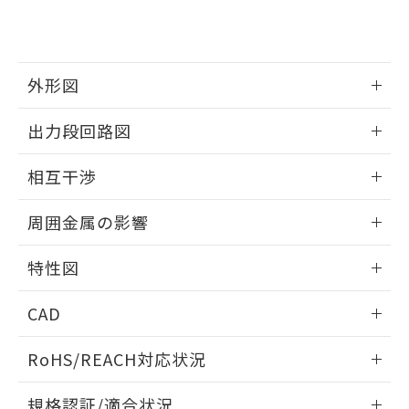
および当社の共同利用者が、当社の製
下記の非含有証明書をダウンロードするこ
品・サービスに関するお客様との取
とができます。
合意する
キャンセル
引・商談に必要な範囲で利用すること
をご了承ください。
EU RoHS指令（10物質）の非含有証明書
外形図
※当社の共同利用者とは、
"個人情報
51物質の非含有証明書（当社基準）
の共同利用に関して"
の「1.共同利
※本証明書は発行日時点で非含有を証明す
情報更新：2025/09/04
用者の範囲」に記載されている法人を
出力段回路図
るもので、過去に遡って非含有を証明する
指します。
ものではありません。
外形図
情報更新：2025/09/04
相互干渉
また、RoHS指令のフタル酸エステル類４
物質の対応では、対応完了までの期間は出
出力段回路図
情報更新：2025/09/04
荷製品に未対応品が混在することから備考
周囲金属の影響
欄に対応日を記載しておりました。
相互干渉
既に当社にて対応品への在庫切替を完了
情報更新：2025/09/04
特性図
していることから、特段のことがない限
り、2022年1月12日より割愛しておりま
周囲金属の影響
情報更新：2025/09/04
す。
CAD
検出物体の大きさと材質による影響
ログイン/会員登録いただくと、CADデータをダウンロー
RoHS/REACH対応状況
ドすることができます。
情報更新：2026/7/29
A: 60mm以上、B: 35mm以上
規格認証/適合状況