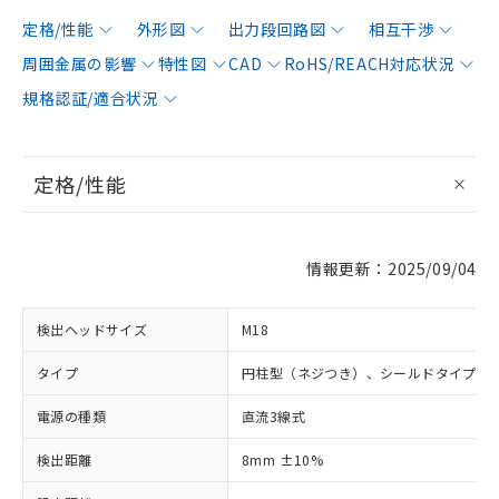
定格/性能
外形図
出力段回路図
相互干渉
周囲金属の影響
特性図
CAD
RoHS/REACH対応状況
規格認証/適合状況
定格/性能
情報更新：2025/09/04
検出ヘッドサイズ
M18
タイプ
円柱型（ネジつき）、シールドタイプ
電源の種類
直流3線式
検出距離
8mm ±10%