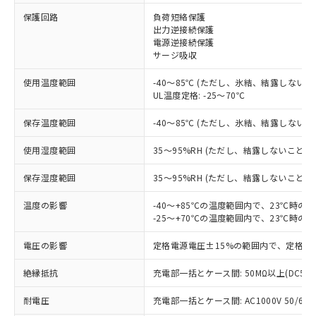
保護回路
負荷短絡保護
出力逆接続保護
※1 対応状況
電源逆接続保護
サージ吸収
対応済み：EU RoHS指令（10物質）の
使用温度範囲
-40～85℃ (ただし、氷結、結露しないこ
非含有に対応した製品が提供可能な商品で
UL温度定格: -25～70℃
す。
対応予定：EU RoHS指令（10物質）の非含
保存温度範囲
-40～85℃ (ただし、氷結、結露しないこ
ご利用条件
有に対応した製品に切り替える予定のある
商品です。
使用湿度範囲
35～95%RH (ただし、結露しないこと)
対応予定なし：EU RoHS指令（10物質）の
以下の条件をお読みいただき、同意のうえ
非含有に非対応の商品で、対応品を出す予
保存湿度範囲
35～95%RH (ただし、結露しないこと)
ご利用ください。
定はありません。
調査・確認中：EU RoHS指令（10物質）の
温度の影響
-40～+85℃の温度範囲内で、23℃時の
本サービスは、当社制御機器事業取扱
※1 中国RoHS○×表
非含有の対応状況を調査中または確認中の
-25～+70℃の温度範囲内で、23℃時の
商品の当社在庫状況および標準価格
商品です。
(税抜)を提供させていただくもので
「○」：最大均質材料含有率が中国RoHSの
電圧の影響
定格電源電圧±15%の範囲内で、定格電
非該当品：ライセンス料など無形物で、有
す。
基準値以下であることを示します。
害物質有無と関係のない商品です。
当社制御機器事業取扱商品の中には、
絶縁抵抗
充電部一括とケース間: 50MΩ以上(DC50
「×」：最大均質材料含有率が中国RoHSの
仕入先様の事情により、非含有部品として
本サービスの対象外となる商品もある
基準値を超えていることを示します。
いたものが、含有品と判明した場合などや
当社は、これら貴社製品のうち、外国
ことをご了承ください。
耐電圧
充電部一括とケース間: AC1000V 50/60Hz
「－」：未確認です。当社販売部門へお問
むを得ず変更することがあります。
為替および外国貿易法に定める商品
在庫状況および標準価格照会結果は、