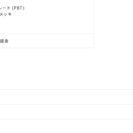
ト (PBT)
ルメッキ
付座金
情報更新：2
情報更新：2