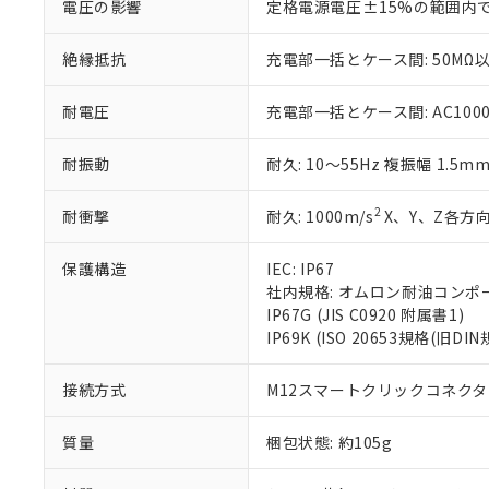
電圧の影響
定格電源電圧±15%の範囲内
さい。
下記の非含有証明
※当社の共同
絶縁抵抗
充電部一括とケース間: 50MΩ以
いる法人を指
EU RoHS指令（
51物質の非含有証
※本証明書は発行
耐電圧
充電部一括とケース間: AC1000V 
また、RoHS指
混在することから
耐振動
耐久: 10～55Hz 複振幅 1.5m
既に当社にて対応
り割愛しておりま
2
耐衝撃
耐久: 1000m/s
X、Y、Z各方向
保護構造
IEC: IP67
社内規格: オムロン耐油コンポ
IP67G (JIS C0920 附属書1)
IP69K (ISO 20653規格(旧DIN
接続方式
M12スマートクリックコネクタ中
質量
梱包状態: 約105g