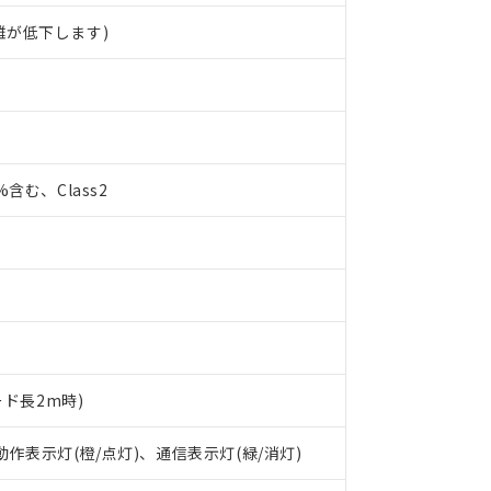
離が低下します)
0%含む、Class2
ード長2m時)
 動作表示灯(橙/点灯)、通信表示灯(緑/消灯)
 RoHS指令（10物質）の非含有に対応した製品が提供可能な商品です