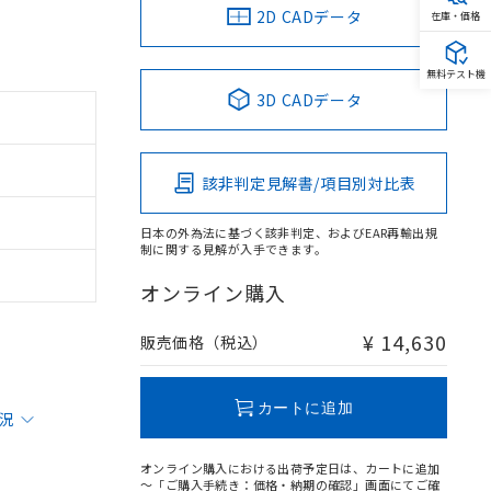
2D CADデータ
在庫・価格
無料テスト機
3D CADデータ
該非判定見解書/項目別対比表
日本の外為法に基づく該非判定、およびEAR再輸出規
制に関する見解が入手できます。
オンライン購入
¥ 14,630
販売価格（税込）
カートに追加
状況
オンライン購入における出荷予定日は、カートに追加
～「ご購入手続き：価格・納期の確認」画面にてご確