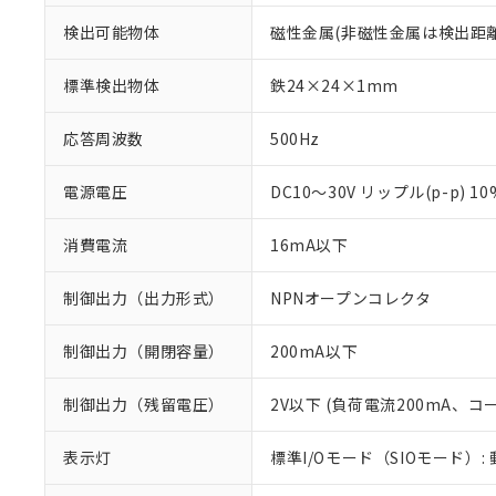
検出可能物体
磁性金属(非磁性金属は検出距
標準検出物体
鉄24×24×1mm
応答周波数
500Hz
電源電圧
DC10～30V リップル(p-p) 1
消費電流
16mA以下
制御出力（出力形式）
NPNオープンコレクタ
制御出力（開閉容量）
200mA以下
制御出力（残留電圧）
2V以下 (負荷電流200mA、コ
※1 対応状況
表示灯
標準I/Oモード（SIOモード）:
対応済み：EU