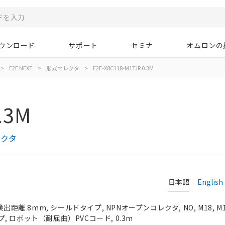
ウンロード
サポート
セミナ
オムロンの
>
E2E NEXT
>
形式セレクタ
>
E2E-X8C118-M1TJR 0.3M
.3M
レクタ
日本語
English
検出距離 8mm, シールドタイプ, NPNオープンコレクタ, NO, M18, 
 ロボット（耐屈曲）PVCコード, 0.3m