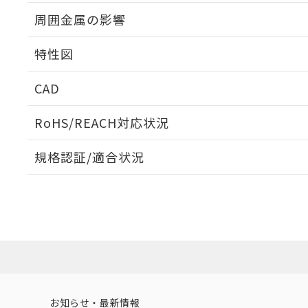
出力段回路図
周囲金属の影響
相互干渉
特性図
周囲金属の影響
CAD
検出物体の大きさと材質による影響
ログイン/会員登録いただくと、CADデータをダウンロ
RoHS/REACH対応状況
規格認証/適合状況
EU RoHS
注意事項・凡例
A: 60mm以上、B: 35mm以上
UL認証
CSA認証
CEマーキング
L: 0mm以上、φd: 27mm以上、D: 0mm以上、m: 24mm以
ダウンロードデータをご利用いただく前に、以下を必ずお読
Yes
Yes
Yes
対応状況
対応予定月
※1
※2
金属埋め込み
ソフトウェアの使用条件
対応済み
LR型式承認
DNV型式承認
BV型式承認
KR
（イギリス
（ノルウェー
（フランス
（
お知らせ・最新情報