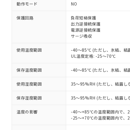
対応予定：EU R
動作モード
NO
対応予定なし：EU
調査・確認中：EU
ご利用条件
保護回路
負荷短絡保護
非該当品：ライセ
※1 中国RoHS
出力逆接続保護
仕入先様の事情に
電源逆接続保護
があります。
以下の条件をお読
「○」：最大均質
サージ吸収
「×」：最大均質
本サービスは
当社は、これ
*EU RoHS指令（10物
「－」：未確認で
鉛(Pb) 1000ppm以下、
くものです。
う）を輸出ま
使用温度範囲
-40～85℃ (ただし、氷結、
記
説明
六価クロム(Cr(Ⅵ)) 1
当社制御機器
などの必要な
UL温度定格: -25～70℃
フタル酸ビス(2-エチルヘ
号
*中国RoHS10物質の基準値 
ル（DBP） 1000ppm
在庫状況およ
当社は規制貨
Pb(鉛) :1000ppm、 Hg
但し、RoHS指令で産
のであり、閲
ます。
Cr(Ⅵ)(六価クロム) : 
フタル酸エステル類の４
保存温度範囲
-40～85℃ (ただし、氷結、
○
一定数以
DBP(フタル酸ジブチル) :
い。
当社は貴社製
DEHP(フタル酸ビス(2-エ
正式な納期状
置等に一切使
使用湿度範囲
35～95%RH (ただし、結露し
当社販売員に
※2 対応予定月
△
一定数に
当社は、貴社
オムロン制御
また当社は、
※2 環境保護使
保存湿度範囲
35～95%RH (ただし、結露し
在庫状況およ
部品在庫の切り替
たしません。
－
在庫なし
す。
「ｅ」：有害物質
機器販売
マイパーツ機
温度の影響
-40～+85℃の温度範囲内で、
「10」：通常の
ている必要が
-25～+70℃の温度範囲内で、
味します。
空
受注生産
お客様が当ウ
※3 非含有証明
「－」：未確認で
白
が、当社の製