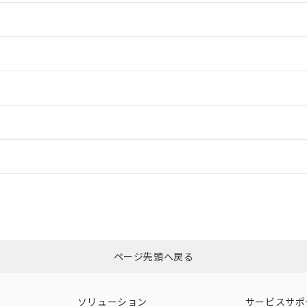
情報更新：2
情報更新：2
情報更新：2
ードすることができます。
情報更新：
ログイン/会員登録
CCC認証
電波法
上、n: 27mm以上
みください。
N/A
N/A
非含有証明書
※3
ページ先頭へ戻る
ダウンロードはこちら
型式承認
NK型式承認
ABS型式承認
韓国
（日本
（アメリカ
ソリューション
サービスサポ