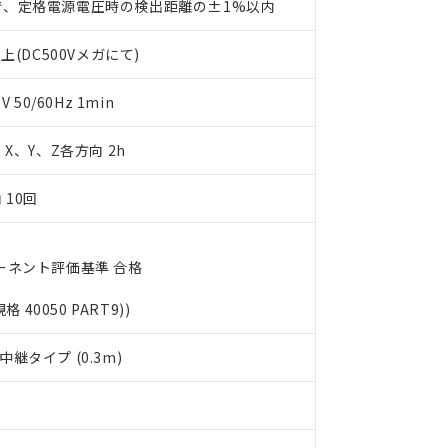
で、定格電源電圧時の検出距離の±1%以内
書をダウンロードすることができます。
利用者とは、
"個人情報の共同利用に関して"
の「1.共同利用者の
上(DC500Vメガにて)
します。
10物質）の非含有証明書
明書（当社基準）
日時点で非含有を証明するもので、過去に遡って非含有を証明するも
50/60Hz 1min
令のフタル酸エステル類４物質の対応では、対応完了までの期間は出
備考欄に対応日を記載しておりました。
m X、Y、Z各方向 2h
品への在庫切替を完了していることから、特段のことがない限り、20
す。
 10回
ーネント評価基準 合格
規格 40050 PART9))
継タイプ (0.3m)