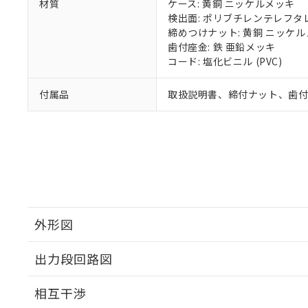
材質
ケース: 黄銅 ニッケルメッキ
検出面: ポリブチレンテレフタレー
締めつけナット: 黄銅 ニッケ
歯付座金: 鉄 亜鉛メッキ
コード: 塩化ビニル (PVC)
付属品
取扱説明書、締付ナット、歯
外形図
出力段回路図
外形図
相互干渉