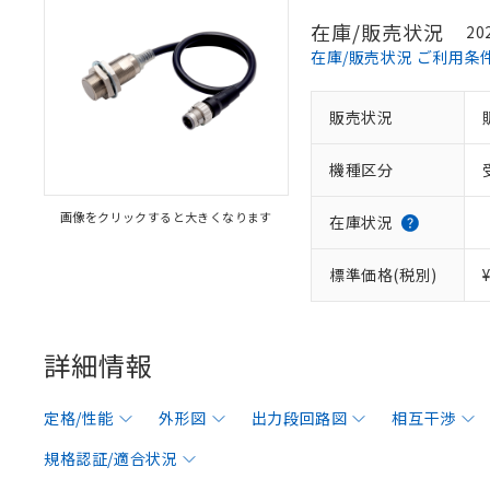
在庫/販売状況
20
在庫/販売状況 ご利用条
販売状況
機種区分
画像をクリックすると大きくなります
在庫状況
標準価格(税別)
詳細情報
定格/性能
外形図
出力段回路図
相互干渉
規格認証/適合状況