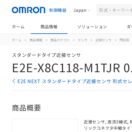
制御機器
Japan
ホーム
商品情報
ソリューション
ダ
ホーム
>
商品情報
>
商品カテゴリ
>
センサ
>
近接センサ
>
円柱型
スタンダードタイプ近接センサ
E2E-X8C118-M1TJR 0
E2E NEXT スタンダードタイプ近接センサ 形式セ
商品概要
近接センサ, 直流3線式, 
リックコネクタ中継タイプ,