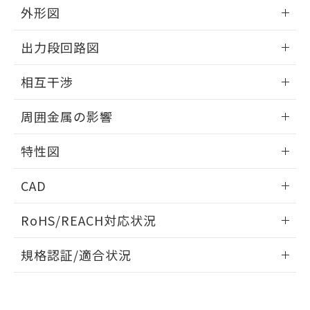
とができます。
合意する
キャンセル
外形図
引・商談に必要な範囲で利用すること
をご了承ください。
EU RoHS指令（10物質）の非含有証明書
情報更新：2025/09/04
※当社の共同利用者とは、
"個人情報
出力段回路図
51物質の非含有証明書（当社基準）
の共同利用に関して"
の「1.共同利
※本証明書は発行日時点で非含有を証明す
外形図
用者の範囲」に記載されている法人を
情報更新：2025/09/04
るもので、過去に遡って非含有を証明する
相互干渉
指します。
ものではありません。
出力段回路図
情報更新：2025/09/04
また、RoHS指令のフタル酸エステル類４
周囲金属の影響
物質の対応では、対応完了までの期間は出
荷製品に未対応品が混在することから備考
相互干渉
情報更新：2025/09/04
特性図
欄に対応日を記載しておりました。
既に当社にて対応品への在庫切替を完了
周囲金属の影響
情報更新：2025/09/04
していることから、特段のことがない限
CAD
り、2022年1月12日より割愛しておりま
検出物体の大きさと材質による影響
す。
ログイン/会員登録いただくと、CADデータをダウンロー
RoHS/REACH対応状況
ドすることができます。
情報更新：2026/7/29
A: 40mm以上、B: 30mm以上
規格認証/適合状況
ログイン/会員登録
EU RoHS
注意事項・凡例
UL認証
CSA認証
CEマーキング
L: 0mm以上、φd: 20mm以上、D: 0mm以上、m: 18mm以
上、n: 20mm以上