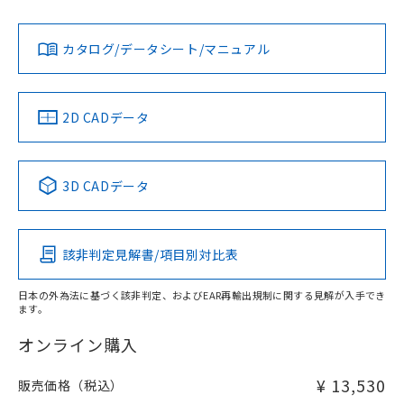
Yes
Yes
Yes
金属埋め込み
対応状況
対応予定月
※1
※2
ダウンロードデータをご利用いただく前に、以下を必ずお読
タイムチャート
みください。
カタログ/データシート/マニュアル
対応済み
ソフトウェアの使用条件
LR型式承認
DNV型式承認
BV型式承認
KR型式承
（イギリス
（ノルウェー
（フランス
（韓国
船舶規格）
船舶規格）
船舶規格）
船舶規格
中国 RoHS
注意事項・凡例
2D CADデータ
No
No
No
No
l: 4mm以上、φd: 20mm以上、D: 4mm以上、m: 18mm以
上、n: 20mm以上
中国 RoHS表
※1 ※2
検出領域
3D CADデータ
この製品の規格認証/適合状況ページへ
Pb
Hg
Cd
Cr(VI)
その他の認証はこちらのページからご検索ください
該非判定見解書/項目別対比表
X
O
O
O
日本の外為法に基づく該非判定、およびEAR再輸出規制に関する見解が入手でき
ます。
"対応済み"や非含有の記載がされた商品であっても、流通
在庫等で未対応品が混在する可能性があります。
オンライン購入
非含有品が必要な際は、弊社営業部門もしくは販売店へお
問い合わせください。
¥ 13,530
販売価格（税込）