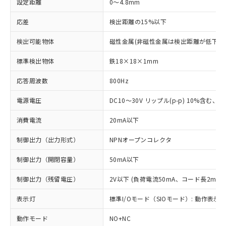
設定距離
0～4.8mm
応差
検出距離の15%以下
検出可能物体
磁性金属(非磁性金属は検出距離が低下し
標準検出物体
鉄18×18×1mm
応答周波数
800Hz
電源電圧
DC10～30V リップル(p-p) 10%含む、Cla
消費電流
20mA以下
制御出力（出力形式）
NPNオープンコレクタ
制御出力（開閉容量）
50mA以下
制御出力（残留電圧）
2V以下 (負荷電流50mA、コード長2m時)
表示灯
標準I/Oモード（SIOモード）: 動作表示灯
動作モード
NO+NC