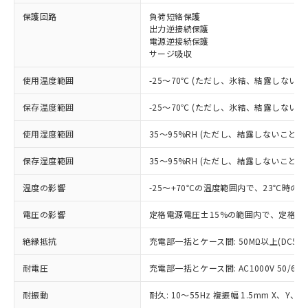
※1 対応状況
保護回路
負荷短絡保護
出力逆接続保護
電源逆接続保護
対応済み：EU RoHS指令（10物質）の
サージ吸収
非含有に対応した製品が提供可能な商品で
す。
使用温度範囲
-25～70℃ (ただし、氷結、結露しないこ
対応予定：EU RoHS指令（10物質）の非含
ご利用条件
有に対応した製品に切り替える予定のある
保存温度範囲
-25～70℃ (ただし、氷結、結露しないこ
商品です。
対応予定なし：EU RoHS指令（10物質）の
使用湿度範囲
35～95%RH (ただし、結露しないこと)
以下の条件をお読みいただき、同意のうえ
非含有に非対応の商品で、対応品を出す予
ご利用ください。
定はありません。
保存湿度範囲
35～95%RH (ただし、結露しないこと)
調査・確認中：EU RoHS指令（10物質）の
本サービスは、当社制御機器事業取扱
※1 中国RoHS○×表
非含有の対応状況を調査中または確認中の
温度の影響
-25～+70℃の温度範囲内で、23℃時の
商品の当社在庫状況および標準価格
商品です。
(税抜)を提供させていただくもので
「○」：最大均質材料含有率が中国RoHSの
電圧の影響
定格電源電圧±15%の範囲内で、定格電
非該当品：ライセンス料など無形物で、有
す。
基準値以下であることを示します。
害物質有無と関係のない商品です。
当社制御機器事業取扱商品の中には、
絶縁抵抗
充電部一括とケース間: 50MΩ以上(DC50
「×」：最大均質材料含有率が中国RoHSの
仕入先様の事情により、非含有部品として
本サービスの対象外となる商品もある
基準値を超えていることを示します。
いたものが、含有品と判明した場合などや
当社は、これら貴社製品のうち、外国
ことをご了承ください。
耐電圧
充電部一括とケース間: AC1000V 50/60Hz
「－」：未確認です。当社販売部門へお問
むを得ず変更することがあります。
為替および外国貿易法に定める商品
在庫状況および標準価格照会結果は、
い合わせください。
（以下｢規制貨物等」という）を輸出
記載している更新日時点での社内デー
耐振動
耐久: 10～55Hz 複振幅 1.5mm X、Y、Z
*EU RoHS指令（10物質）：
または国外への提供する場合は、日本