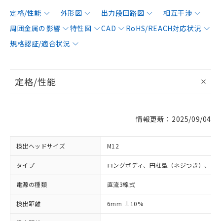
定格/性能
外形図
出力段回路図
相互干渉
周囲金属の影響
特性図
CAD
RoHS/REACH対応状況
規格認証/適合状況
定格/性能
情報更新：2025/09/04
検出ヘッドサイズ
M12
タイプ
ロングボディ、円柱型（ネジつき）、シ
電源の種類
直流3線式
検出距離
6mm ±10%