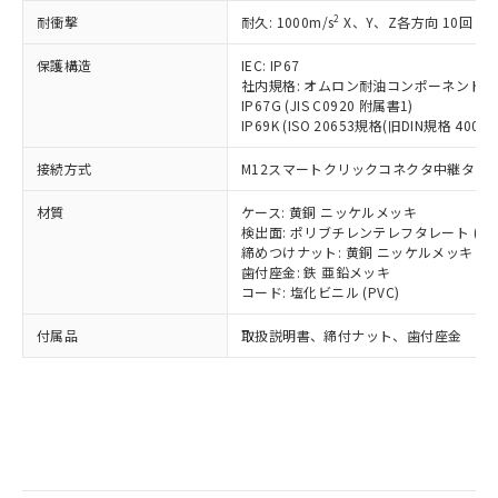
記
タに基づき作成されるものであり、閲
説明
鉛(Pb) 1000ppm以下、 水銀(Hg) 1000ppm以下、 カド
*中国RoHS10物質の基準値 (GB/T26572)：
国政府の輸出許可(または役務取引許
2
耐衝撃
耐久: 1000m/s
X、Y、Z各方向 10回
号
覧された時点での実際の在庫および標
ミウム(Cd) 100ppm以下、
Pb(鉛) :1000ppm、 Hg(水銀) : 1000ppm、 Cd(カドミウ
可)を取得するなどの必要な手続きを
六価クロム(Cr(Ⅵ)) 1000ppm以下、ポリ臭化ビフェニル
ム) : 100ppm、
準価格とは異なる場合があることをご
類(PBB) 1000ppm以下、ポリ臭化ジフェニルエーテル類
Cr(Ⅵ)(六価クロム) : 1000ppm、 PBBs(ポリ臭化ビフェ
とります。
保護構造
IEC: IP67
了承ください。
(PBDE) 1000ppm以下、フタル酸ビス(2-エチルヘキシ
○
一定数以上の在庫あり
ニル類) : 1000ppm、 PBDEs(ポリ臭化ジフェニルエーテ
社内規格: オムロン耐油コンポーネント評
当社は規制貨物を破棄する場合は、完
ル) (DEHP)(別名：DOP) 1000ppm以下、フタル酸ブチ
正式な納期状況および標準価格はお客
ル類) : 1000ppm、
IP67G (JIS C0920 附属書1)
ルベンジル（BBP） 1000ppm以下、フタル酸ジブチル
全に破砕するなど、違法に輸出されな
DBP(フタル酸ジブチル) : 1000ppm、 DIBP(フタル酸ジ
様のお取引先、またはお客様担当のオ
（DBP） 1000ppm以下、フタル酸ジイソブチル
IP69K (ISO 20653規格(旧DIN規格 40050 
イソブチル) : 1000ppm、 BBP(フタル酸ブチルベンジ
△
一定数には満たないが在庫あり
いよう必要な手段を講じます。
ムロン制御機器販売店・当社販売員に
(DIBP) 1000ppm以下
ル) : 1000ppm、
当社は貴社製品を、核兵器、ミサイ
但し、RoHS指令で産業用監視および制御機器に対する
DEHP(フタル酸ビス(2-エチルヘキシル)) : 1000ppm
ご相談ください。
接続方式
M12スマートクリックコネクタ中継タイプ (
適用除外項目は除く。
ル、化学兵器、生物兵器またはその他
－
在庫なし(最新の在庫状況につ
オムロン制御機器販売店や当社販売拠
フタル酸エステル類の４物質については閾値を超える意
武器並びにこれらの製造装置等に一切
いては、お客様のお取引先、ま
図的な使用がないことを確認しています。
点は「
販売ネットワーク
」をご確認
材質
ケース: 黄銅 ニッケルメッキ
※2 環境保護使用期限
使用いたしません。
たはお客様担当のオムロン制御
検出面: ポリブチレンテレフタレート (PB
ください。
当社は、貴社製品を第三者に販売する
締めつけナット: 黄銅 ニッケルメッキ
機器販売店・当社販売員にご確
在庫状況および標準価格結果を当社の
※2 対応予定月
「ｅ」：有害物質（10物質）のすべてが基
歯付座金: 鉄 亜鉛メッキ
場合は、上記1、2および3の内容を当
認ください)
事前の承諾なく第三者に漏洩または開
コード: 塩化ビニル (PVC)
準値以下であることを示します。
該第三者に通知します。また当社は、
示しないようお願いします。
部品在庫の切り替え状況などにより、予定
「10」：通常の使用状況下において有害物
販売先および販売に係わる関係者が違
マイパーツ機能（部品リスト作成サー
空
受注生産機種、また在庫状況の
付属品
取扱説明書、締付ナット、歯付座金
月が前後することがあります。
質が外部に漏えいし、環境に深刻な影響を
法に輸出するおそれがある場合は、取
ビス）をご利用いただくには、I-Web
白
情報を公開していない機種
及ぼさない年数を意味します。
り引きをいたしません。
メンバーズにご登録されている必要が
「－」：未確認です。当社販売部門へお問
あります。
い合わせください。
お客様が当ウェブサイト上で当社にご
※3 非含有証明書ダウンロード
登録された部品リストについて、当社
および当社の共同利用者が、当社の製
下記の非含有証明書をダウンロードするこ
品・サービスに関するお客様との取