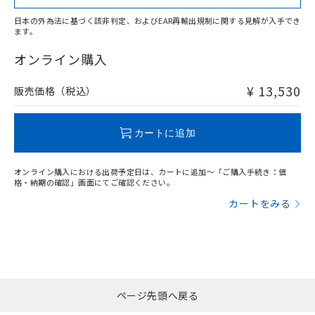
日本の外為法に基づく該非判定、およびEAR再輸出規制に関する見解が入手でき
ます。
"対応済み"や非含有の記載がされた商品であっても、流通
在庫等で未対応品が混在する可能性があります。
オンライン購入
非含有品が必要な際は、弊社営業部門もしくは販売店へお
問い合わせください。
¥ 13,530
販売価格（税込）
この製品のRoHS/REACH対応状況ページへ
カートに追加
オンライン購入における出荷予定日は、カートに追加～「ご購入手続き：価
格・納期の確認」画面にてご確認ください。
カートをみる
ページ先頭へ戻る