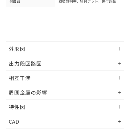
付属品
取扱説明書、締付ナット、歯付座金
お客様が当ウェブサイト上で当社にご
※3 非含有証明書ダウンロード
登録された部品リストについて、当社
および当社の共同利用者が、当社の製
下記の非含有証明書をダウンロードするこ
品・サービスに関するお客様との取
とができます。
合意する
キャンセル
引・商談に必要な範囲で利用すること
をご了承ください。
EU RoHS指令（10物質）の非含有証明書
※当社の共同利用者とは、
"個人情報
51物質の非含有証明書（当社基準）
の共同利用に関して"
の「1.共同利
外形図
※本証明書は発行日時点で非含有を証明す
用者の範囲」に記載されている法人を
るもので、過去に遡って非含有を証明する
指します。
情報更新：2025/09/04
ものではありません。
出力段回路図
また、RoHS指令のフタル酸エステル類４
外形図
物質の対応では、対応完了までの期間は出
情報更新：2025/09/04
相互干渉
荷製品に未対応品が混在することから備考
欄に対応日を記載しておりました。
出力段回路図
情報更新：2025/09/04
既に当社にて対応品への在庫切替を完了
周囲金属の影響
していることから、特段のことがない限
相互干渉
情報更新：2025/09/04
り、2022年1月12日より割愛しておりま
特性図
す。
周囲金属の影響
情報更新：2025/09/04
CAD