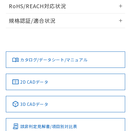
検出物体の大きさと材質による影響
ログイン/会員登録いただくと、CADデータをダウンロー
RoHS/REACH対応状況
ドすることができます。
情報更新：2026/7/29
A: 40mm以上、B: 30mm以上
規格認証/適合状況
ログイン/会員登録
EU RoHS
注意事項・凡例
UL認証
CSA認証
CEマーキング
L: 0mm以上、φd: 20mm以上、D: 0mm以上、m: 18mm以
上、n: 20mm以上
Yes
Yes
Yes
金属埋め込み
対応状況
対応予定月
※1
※2
ダウンロードデータをご利用いただく前に、以下を必ずお読
みください。
カタログ/データシート/マニュアル
対応済み
ソフトウェアの使用条件
LR型式承認
DNV型式承認
BV型式承認
KR型式承
タイムチャート
（イギリス
（ノルウェー
（フランス
（韓国
船舶規格）
船舶規格）
船舶規格）
船舶規格
中国 RoHS
注意事項・凡例
2D CADデータ
No
No
No
No
l: 4mm以上、φd: 20mm以上、D: 4mm以上、m: 18mm以
上、n: 20mm以上
中国 RoHS表
※1 ※2
検出領域
3D CADデータ
この製品の規格認証/適合状況ページへ
Pb
Hg
Cd
Cr(VI)
その他の認証はこちらのページからご検索ください
該非判定見解書/項目別対比表
X
O
O
O