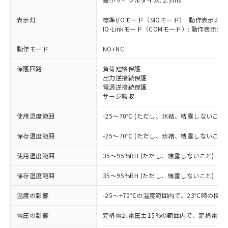
表示灯
標準I/Oモード（SIOモード）: 動作表示灯(
IO-Linkモード（COMモード）: 動作表示灯(
※1 対応状況
動作モード
NO+NC
保護回路
負荷短絡保護
対応済み：EU RoHS指令（10物質）の
出力逆接続保護
非含有に対応した製品が提供可能な商品で
電源逆接続保護
す。
サージ吸収
対応予定：EU RoHS指令（10物質）の非含
ご利用条件
有に対応した製品に切り替える予定のある
使用温度範囲
-25～70℃ (ただし、氷結、結露しないこと)
商品です。
対応予定なし：EU RoHS指令（10物質）の
保存温度範囲
-25～70℃ (ただし、氷結、結露しないこと)
以下の条件をお読みいただき、同意のうえ
非含有に非対応の商品で、対応品を出す予
ご利用ください。
定はありません。
使用湿度範囲
35～95%RH (ただし、結露しないこと)
調査・確認中：EU RoHS指令（10物質）の
本サービスは、当社制御機器事業取扱
※1 中国RoHS○×表
保存湿度範囲
35～95%RH (ただし、結露しないこと)
非含有の対応状況を調査中または確認中の
商品の当社在庫状況および標準価格
商品です。
(税抜)を提供させていただくもので
温度の影響
-25～+70℃の温度範囲内で、23℃時の検
「○」：最大均質材料含有率が中国RoHSの
非該当品：ライセンス料など無形物で、有
す。
基準値以下であることを示します。
害物質有無と関係のない商品です。
当社制御機器事業取扱商品の中には、
電圧の影響
定格電源電圧±15%の範囲内で、定格電源
「×」：最大均質材料含有率が中国RoHSの
仕入先様の事情により、非含有部品として
本サービスの対象外となる商品もある