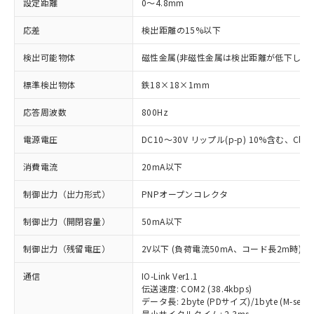
設定距離
0～4.8mm
応差
検出距離の15%以下
検出可能物体
磁性金属(非磁性金属は検出距離が低下します
標準検出物体
鉄18×18×1mm
応答周波数
800Hz
電源電圧
DC10～30V リップル(p-p) 10%含む、Class
消費電流
20mA以下
制御出力（出力形式）
PNPオープンコレクタ
制御出力（開閉容量）
50mA以下
制御出力（残留電圧）
2V以下 (負荷電流50mA、コード長2m時)
通信
IO-Link Ver1.1
伝送速度: COM2 (38.4kbps)
データ長: 2byte (PDサイズ)/1byte (M-seque
最小サイクルタイム: 2.3ms