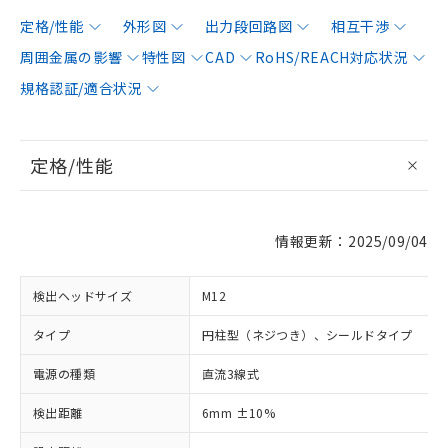
定格/性能
外形図
出力段回路図
相互干渉
周囲金属の影響
特性図
CAD
RoHS/REACH対応状況
規格認証/適合状況
定格/性能
情報更新：2025/09/04
検出ヘッドサイズ
M12
タイプ
円柱型（ネジつき）、シールドタイプ
電源の種類
直流3線式
検出距離
6mm ±10%