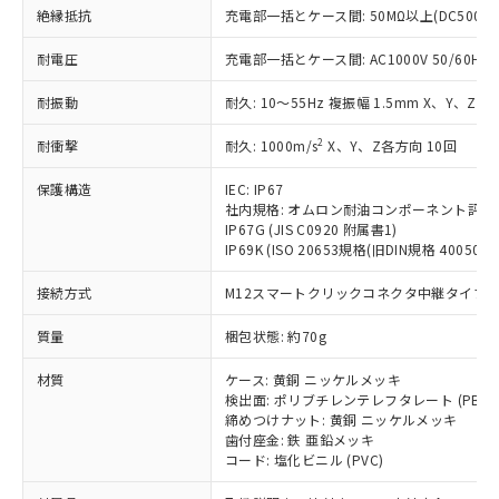
基準値を超えていることを示します。
いたものが、含有品と判明した場合などや
当社は、これら貴社製品のうち、外国
ことをご了承ください。
絶縁抵抗
充電部一括とケース間: 50MΩ以上(DC500V
「－」：未確認です。当社販売部門へお問
むを得ず変更することがあります。
為替および外国貿易法に定める商品
在庫状況および標準価格照会結果は、
い合わせください。
（以下｢規制貨物等」という）を輸出
耐電圧
充電部一括とケース間: AC1000V 50/60Hz 1
記載している更新日時点での社内デー
*EU RoHS指令（10物質）：
または国外への提供する場合は、日本
記
タに基づき作成されるものであり、閲
説明
鉛(Pb) 1000ppm以下、 水銀(Hg) 1000ppm以下、 カド
*中国RoHS10物質の基準値 (GB/T26572)：
国政府の輸出許可(または役務取引許
耐振動
耐久: 10～55Hz 複振幅 1.5mm X、Y、Z各
号
覧された時点での実際の在庫および標
ミウム(Cd) 100ppm以下、
Pb(鉛) :1000ppm、 Hg(水銀) : 1000ppm、 Cd(カドミウ
可)を取得するなどの必要な手続きを
六価クロム(Cr(Ⅵ)) 1000ppm以下、ポリ臭化ビフェニル
ム) : 100ppm、
準価格とは異なる場合があることをご
類(PBB) 1000ppm以下、ポリ臭化ジフェニルエーテル類
2
Cr(Ⅵ)(六価クロム) : 1000ppm、 PBBs(ポリ臭化ビフェ
耐衝撃
耐久: 1000m/s
X、Y、Z各方向 10回
とります。
了承ください。
(PBDE) 1000ppm以下、フタル酸ビス(2-エチルヘキシ
○
一定数以上の在庫あり
ニル類) : 1000ppm、 PBDEs(ポリ臭化ジフェニルエーテ
当社は規制貨物を破棄する場合は、完
ル) (DEHP)(別名：DOP) 1000ppm以下、フタル酸ブチ
正式な納期状況および標準価格はお客
ル類) : 1000ppm、
保護構造
IEC: IP67
ルベンジル（BBP） 1000ppm以下、フタル酸ジブチル
全に破砕するなど、違法に輸出されな
DBP(フタル酸ジブチル) : 1000ppm、 DIBP(フタル酸ジ
様のお取引先、またはお客様担当のオ
（DBP） 1000ppm以下、フタル酸ジイソブチル
社内規格: オムロン耐油コンポーネント評価
イソブチル) : 1000ppm、 BBP(フタル酸ブチルベンジ
△
一定数には満たないが在庫あり
いよう必要な手段を講じます。
ムロン制御機器販売店・当社販売員に
(DIBP) 1000ppm以下
ル) : 1000ppm、
IP67G (JIS C0920 附属書1)
当社は貴社製品を、核兵器、ミサイ
但し、RoHS指令で産業用監視および制御機器に対する
DEHP(フタル酸ビス(2-エチルヘキシル)) : 1000ppm
ご相談ください。
IP69K (ISO 20653規格(旧DIN規格 40050 PA
適用除外項目は除く。
ル、化学兵器、生物兵器またはその他
－
在庫なし(最新の在庫状況につ
オムロン制御機器販売店や当社販売拠
フタル酸エステル類の４物質については閾値を超える意
武器並びにこれらの製造装置等に一切
いては、お客様のお取引先、ま
図的な使用がないことを確認しています。
接続方式
M12スマートクリックコネクタ中継タイプ (0
点は「
販売ネットワーク
」をご確認
※2 環境保護使用期限
使用いたしません。
たはお客様担当のオムロン制御
ください。
当社は、貴社製品を第三者に販売する
質量
梱包状態: 約70g
機器販売店・当社販売員にご確
在庫状況および標準価格結果を当社の
※2 対応予定月
「ｅ」：有害物質（10物質）のすべてが基
場合は、上記1、2および3の内容を当
認ください)
事前の承諾なく第三者に漏洩または開
準値以下であることを示します。
材質
ケース: 黄銅 ニッケルメッキ
該第三者に通知します。また当社は、
示しないようお願いします。
検出面: ポリブチレンテレフタレート (PBT)
部品在庫の切り替え状況などにより、予定
「10」：通常の使用状況下において有害物
販売先および販売に係わる関係者が違
マイパーツ機能（部品リスト作成サー
空
受注生産機種、また在庫状況の
締めつけナット: 黄銅 ニッケルメッキ
月が前後することがあります。
質が外部に漏えいし、環境に深刻な影響を
法に輸出するおそれがある場合は、取
ビス）をご利用いただくには、I-Web
白
情報を公開していない機種
歯付座金: 鉄 亜鉛メッキ
及ぼさない年数を意味します。
り引きをいたしません。
メンバーズにご登録されている必要が
コード: 塩化ビニル (PVC)
「－」：未確認です。当社販売部門へお問
あります。
い合わせください。