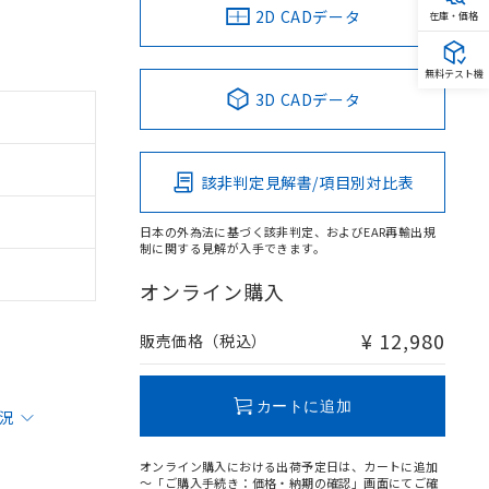
2D CADデータ
在庫・価格
無料テスト機
3D CADデータ
該非判定見解書/項目別対比表
日本の外為法に基づく該非判定、およびEAR再輸出規
制に関する見解が入手できます。
オンライン購入
¥ 12,980
販売価格（税込）
カートに追加
状況
オンライン購入における出荷予定日は、カートに追加
～「ご購入手続き：価格・納期の確認」画面にてご確