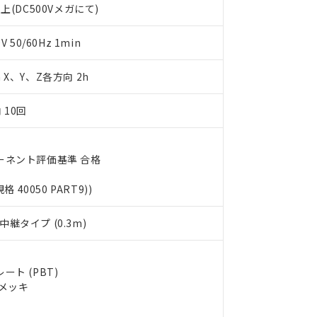
上(DC500Vメガにて)
します。
10物質）の非含有証明書
明書（当社基準）
日時点で非含有を証明するもので、過去に遡って非含有を証明するも
50/60Hz 1min
令のフタル酸エステル類４物質の対応では、対応完了までの期間は出
備考欄に対応日を記載しておりました。
m X、Y、Z各方向 2h
品への在庫切替を完了していることから、特段のことがない限り、20
す。
 10回
ーネント評価基準 合格
規格 40050 PART9))
継タイプ (0.3m)
ト (PBT)
ルメッキ