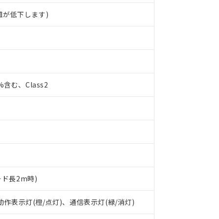
離が低下します)
0%含む、Class2
ード長2m時)
 RoHS指令（10物質）の非含有に対応した製品が提供可能な商品です
oHS指令（10物質）の非含有に対応した製品に切り替える予定のある
 動作表示灯(橙/点灯)、通信表示灯(緑/消灯)
 RoHS指令（10物質）の非含有に非対応の商品で、対応品を出す予
 RoHS指令（10物質）の非含有の対応状況を調査中または確認中の