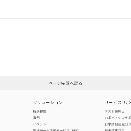
情報更新：2
ードすることができます。
情報更新：
ログイン/会員登録
CCC認証
電波法
上、n: 20mm以上
みください。
N/A
N/A
非含有証明書
※3
ページ先頭へ戻る
ダウンロードはこちら
型式承認
NK型式承認
ABS型式承認
韓国
（日本
（アメリカ
ソリューション
サービスサポ
舶規格）
船舶規格）
船舶規格）
解決提案
テスト機貸出
事例
ロボティクスサ
No
No
イベント
日本語相談窓口
、n: 20mm以上
現場データ活用サービスi-BELT
輸出該非判定