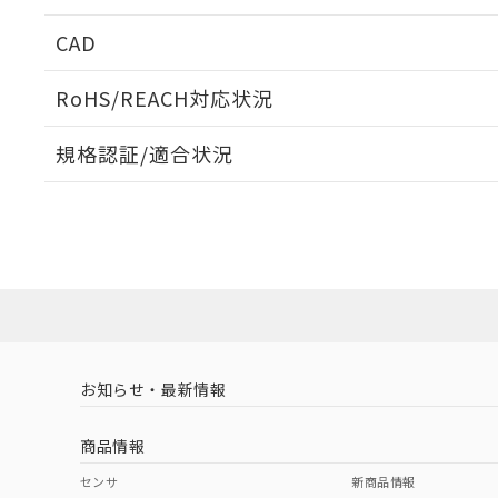
周囲金属の影響
CAD
検出物体の大きさと材質による影響
ログイン/会員登録いただくと、CADデータをダウンロ
RoHS/REACH対応状況
規格認証/適合状況
EU RoHS
注意事項・凡例
A: 40mm以上、B: 30mm以上
UL認証
CSA認証
CEマーキング
L: 0mm以上、φd: 20mm以上、D: 0mm以上、m: 18mm以
ダウンロードデータをご利用いただく前に、以下を必ずお読
Yes
Yes
Yes
対応状況
対応予定月
※1
※2
金属埋め込み
ソフトウェアの使用条件
対応済み
LR型式承認
DNV型式承認
BV型式承認
KR
（イギリス
（ノルウェー
（フランス
（
お知らせ・最新情報
中国 RoHS
注意事項・凡例
船舶規格）
船舶規格）
船舶規格）
船
商品情報
No
No
No
No
検出領域
中国 RoHS表
※1 ※2
センサ
新商品情報
l: 4mm以上、φd: 20mm以上、D: 4mm以上、m: 18mm以上