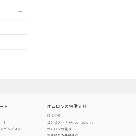
025/09/04
2026/7/29
ート
オムロンの提供価値
目指す姿
ポート
コンセプト「i-Automation!」
ジャパンデスク
オムロンの強み
お客様との共創拠点