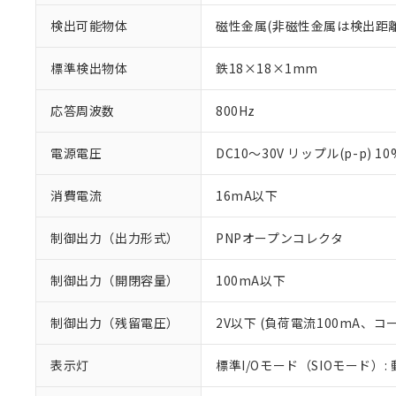
検出可能物体
磁性金属(非磁性金属は検出距
標準検出物体
鉄18×18×1mm
応答周波数
800Hz
電源電圧
DC10～30V リップル(p-p) 1
消費電流
16mA以下
制御出力（出力形式）
PNPオープンコレクタ
制御出力（開閉容量）
100mA以下
※1 対応状況
制御出力（残留電圧）
2V以下 (負荷電流100mA、コ
対応済み：EU
対応予定：EU R
表示灯
標準I/Oモード（SIOモード）:
対応予定なし：EU
調査・確認中：EU