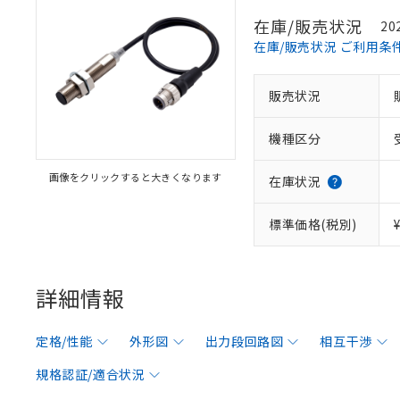
在庫/販売状況
20
在庫/販売状況 ご利用条
販売状況
機種区分
画像をクリックすると大きくなります
在庫状況
標準価格(税別)
詳細情報
定格/性能
外形図
出力段回路図
相互干渉
規格認証/適合状況