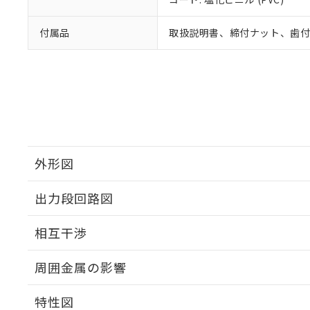
付属品
取扱説明書、締付ナット、歯
外形図
出力段回路図
外形図
相互干渉
出力段回路図
周囲金属の影響
相互干渉
特性図