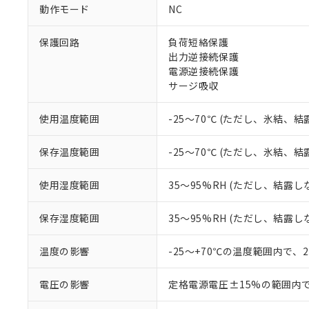
ご利用条件
動作モード
NC
非該当品：ライセ
※1 中国RoHS
仕入先様の事情に
保護回路
負荷短絡保護
があります。
以下の条件をお読
「○」：最大均質
出力逆接続保護
「×」：最大均質
電源逆接続保護
本サービスは
当社は、これ
*EU RoHS指令（10物
「－」：未確認で
鉛(Pb) 1000ppm以下、
サージ吸収
くものです。
う）を輸出ま
記
説明
六価クロム(Cr(Ⅵ)) 1
当社制御機器
などの必要な
フタル酸ビス(2-エチルヘ
号
*中国RoHS10物質の基準値 
ル（DBP） 1000ppm
在庫状況およ
当社は規制貨
使用温度範囲
-25～70℃ (ただし、氷結、
Pb(鉛) :1000ppm、 Hg
但し、RoHS指令で産
のであり、閲
ます。
Cr(Ⅵ)(六価クロム) : 
フタル酸エステル類の４
○
一定数以
DBP(フタル酸ジブチル) :
い。
当社は貴社製
保存温度範囲
-25～70℃ (ただし、氷結、
DEHP(フタル酸ビス(2-エ
正式な納期状
置等に一切使
当社販売員に
※2 対応予定月
△
一定数に
当社は、貴社
使用湿度範囲
35～95%RH (ただし、結露し
オムロン制御
また当社は、
※2 環境保護使
在庫状況およ
部品在庫の切り替
たしません。
－
在庫なし
す。
保存湿度範囲
35～95%RH (ただし、結露し
「ｅ」：有害物質
機器販売
マイパーツ機
「10」：通常の
ている必要が
味します。
温度の影響
-25～+70℃の温度範囲内で、
空
受注生産
お客様が当ウ
※3 非含有証明
「－」：未確認で
白
が、当社の製
電圧の影響
定格電源電圧±15%の範囲内
さい。
下記の非含有証明
※当社の共同