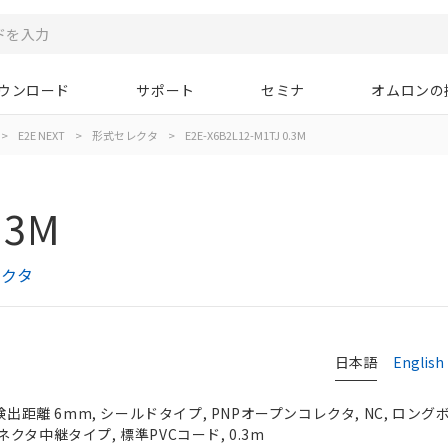
ウンロード
サポート
セミナ
オムロンの
>
E2E NEXT
>
形式セレクタ
>
E2E-X6B2L12-M1TJ 0.3M
.3M
レクタ
日本語
English
検出距離 6mm, シールドタイプ, PNPオープンコレクタ, NC, ロングボデ
クタ中継タイプ, 標準PVCコード, 0.3m