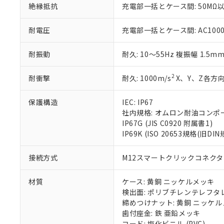
絶縁抵抗
充電部一括とケース間: 50MΩ以
いる法人を指
EU RoHS指令（
51物質の非含有証
※本証明書は発行
耐電圧
充電部一括とケース間: AC1000V 
また、RoHS指
混在することから
耐振動
耐久: 10～55Hz 複振幅 1.5m
既に当社にて対応
り割愛しておりま
2
耐衝撃
耐久: 1000m/s
X、Y、Z各方向
保護構造
IEC: IP67
社内規格: オムロン耐油コンポ
IP67G (JIS C0920 附属書1)
IP69K (ISO 20653規格(旧DIN
接続方式
M12スマートクリックコネクタ中
材質
ケース: 黄銅 ニッケルメッキ
検出面: ポリブチレンテレフタレー
締めつけナット: 黄銅 ニッケ
歯付座金: 鉄 亜鉛メッキ
コード: 塩化ビニル (PVC)