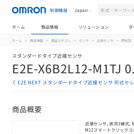
制御機器
Japan
ホーム
商品情報
ソリューション
ダ
ホーム
>
商品情報
>
商品カテゴリ
>
センサ
>
近接センサ
>
円柱型
スタンダードタイプ近接センサ
E2E-X6B2L12-M1TJ 0
E2E NEXT スタンダードタイプ近接センサ 形式セ
商品概要
近接センサ, 直流3線式, 
M12スマートクリックコネ