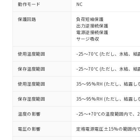
対応予定なし：EU
動作モード
NC
調査・確認中：EU
ご利用条件
非該当品：ライセ
※1 中国RoHS
保護回路
負荷短絡保護
仕入先様の事情に
出力逆接続保護
があります。
以下の条件をお読
「○」：最大均質
電源逆接続保護
「×」：最大均質
サージ吸収
本サービスは
当社は、これ
*EU RoHS指令（10物
「－」：未確認で
鉛(Pb) 1000ppm以下、
くものです。
う）を輸出ま
記
説明
六価クロム(Cr(Ⅵ)) 1
当社制御機器
などの必要な
使用温度範囲
-25～70℃ (ただし、氷結、
フタル酸ビス(2-エチルヘ
号
*中国RoHS10物質の基準値 
ル（DBP） 1000ppm
在庫状況およ
当社は規制貨
Pb(鉛) :1000ppm、 Hg
但し、RoHS指令で産
のであり、閲
ます。
Cr(Ⅵ)(六価クロム) : 
フタル酸エステル類の４
保存温度範囲
-25～70℃ (ただし、氷結、
○
一定数以
DBP(フタル酸ジブチル) :
い。
当社は貴社製
DEHP(フタル酸ビス(2-エ
正式な納期状
置等に一切使
使用湿度範囲
35～95%RH (ただし、結露し
当社販売員に
※2 対応予定月
△
一定数に
当社は、貴社
オムロン制御
また当社は、
※2 環境保護使
保存湿度範囲
35～95%RH (ただし、結露し
在庫状況およ
部品在庫の切り替
たしません。
－
在庫なし
す。
「ｅ」：有害物質
機器販売
マイパーツ機
温度の影響
-25～+70℃の温度範囲内で、
「10」：通常の
ている必要が
味します。
空
受注生産
お客様が当ウ
※3 非含有証明
「－」：未確認で
電圧の影響
定格電源電圧±15%の範囲内
白
が、当社の製
さい。
下記の非含有証明