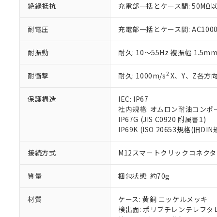
絶縁抵抗
充電部一括とケース間: 50MΩ以
※当社の共同
いる法人を指
EU RoHS指令（
51物質の非含有証
耐電圧
充電部一括とケース間: AC1000V 
※本証明書は発行
また、RoHS指
耐振動
耐久: 10～55Hz 複振幅 1.5m
混在することから
既に当社にて対応
2
耐衝撃
耐久: 1000m/s
X、Y、Z各方向
り割愛しておりま
保護構造
IEC: IP67
社内規格: オムロン耐油コンポ
IP67G (JIS C0920 附属書1)
IP69K (ISO 20653規格(旧DIN
接続方式
M12スマートクリックコネクタ中
質量
梱包状態: 約70g
材質
ケース: 黄銅 ニッケルメッキ
検出面: ポリブチレンテレフタレー