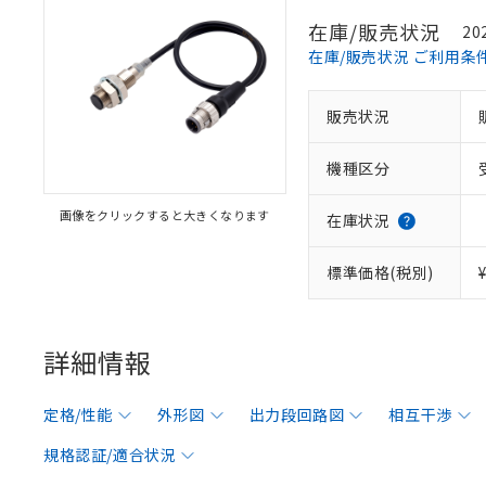
在庫/販売状況
20
在庫/販売状況 ご利用条
販売状況
機種区分
画像をクリックすると大きくなります
在庫状況
標準価格(税別)
詳細情報
定格/性能
外形図
出力段回路図
相互干渉
規格認証/適合状況