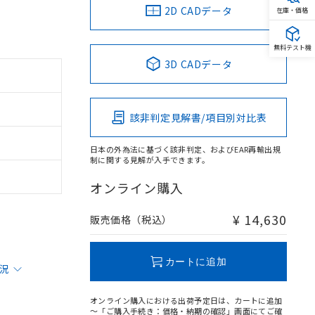
2D CADデータ
在庫・価格
無料テスト機
3D CADデータ
該非判定見解書/項目別対比表
日本の外為法に基づく該非判定、およびEAR再輸出規
制に関する見解が入手できます。
オンライン購入
¥ 14,630
販売価格（税込）
カートに追加
状況
オンライン購入における出荷予定日は、カートに追加
～「ご購入手続き：価格・納期の確認」画面にてご確