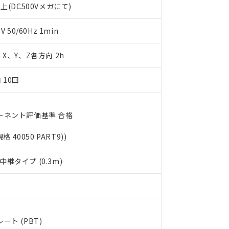
上(DC500Vメガにて)
利用者とは、
"個人情報の共同利用に関して"
の「1.共同利用者の
します。
10物質）の非含有証明書
明書（当社基準）
50/60Hz 1min
日時点で非含有を証明するもので、過去に遡って非含有を証明するも
令のフタル酸エステル類４物質の対応では、対応完了までの期間は出
m X、Y、Z各方向 2h
備考欄に対応日を記載しておりました。
品への在庫切替を完了していることから、特段のことがない限り、20
 10回
す。
ーネント評価基準 合格
規格 40050 PART9))
継タイプ (0.3m)
ト (PBT)