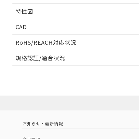
相互干渉
特性図
周囲金属の影響
CAD
検出物体の大きさと材質による影響
ログイン/会員登録いただくと、CADデータをダウンロ
RoHS/REACH対応状況
規格認証/適合状況
EU RoHS
注意事項・凡例
A: 40mm以上、B: 30mm以上
UL認証
CSA認証
CEマーキング
L: 0mm以上、φd: 20mm以上、D: 0mm以上、m: 18mm以
ダウンロードデータをご利用いただく前に、以下を必ずお読
Yes
Yes
Yes
対応状況
対応予定月
※1
※2
金属埋め込み
ソフトウェアの使用条件
対応済み
LR型式承認
DNV型式承認
BV型式承認
KR
（イギリス
（ノルウェー
（フランス
（
お知らせ・最新情報
中国 RoHS
注意事項・凡例
船舶規格）
船舶規格）
船舶規格）
船