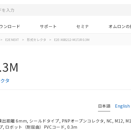
ウンロード
サポート
セミナ
オムロンの
>
E2E NEXT
>
形式セレクタ
>
E2E-X6B212-M1TJR 0.3M
.3M
レクタ
日本語
English
検出距離 6mm, シールドタイプ, PNPオープンコレクタ, NC, M12, 
 ロボット（耐屈曲）PVCコード, 0.3m