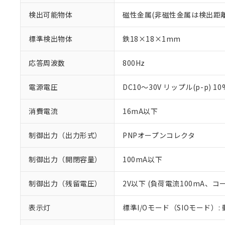
検出可能物体
磁性金属(非磁性金属は検出距
標準検出物体
鉄18×18×1mm
応答周波数
800Hz
電源電圧
DC10～30V リップル(p-p) 1
消費電流
16mA以下
制御出力（出力形式）
PNPオープンコレクタ
制御出力（開閉容量）
100mA以下
※1 対応状況
制御出力（残留電圧）
2V以下 (負荷電流100mA、コ
対応済み：EU
表示灯
標準I/Oモード（SIOモード）:
対応予定：EU R