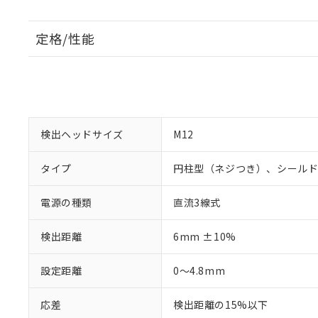
定格/性能
検出ヘッドサイズ
M12
タイプ
円柱型（ネジつき）、シール
電源の種類
直流3線式
検出距離
6mm ±10%
設定距離
0～4.8mm
応差
検出距離の15%以下