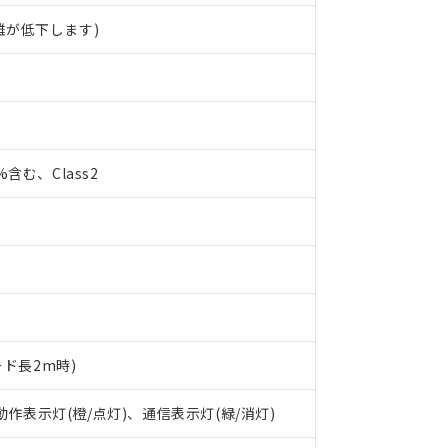
離が低下します)
0%含む、Class2
ード長2m時)
 RoHS指令（10物質）の非含有に対応した製品が提供可能な商品です
 動作表示灯(橙/点灯)、通信表示灯(緑/消灯)
oHS指令（10物質）の非含有に対応した製品に切り替える予定のある