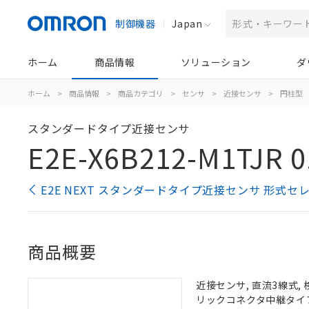
制御機器
Japan
ホーム
商品情報
ソリューション
ダ
ホーム
>
商品情報
>
商品カテゴリ
>
センサ
>
近接センサ
>
円柱型
スタンダードタイプ近接センサ
E2E-X6B212-M1TJR 0
E2E NEXT スタンダードタイプ近接センサ 形式セ
商品概要
近接センサ, 直流3線式, 
リックコネクタ中継タイプ,