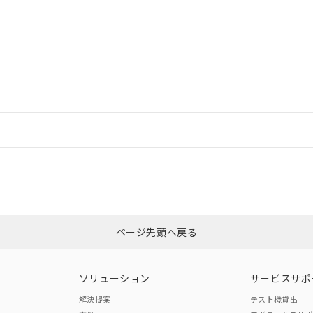
情報更新：2
情報更新：2
ードすることができます。
情報更新：
ログイン/会員登録
CCC認証
電波法
上、n: 20mm以上
みください。
N/A
N/A
非含有証明書
※3
ページ先頭へ戻る
ダウンロードはこちら
型式承認
NK型式承認
ABS型式承認
韓国
（日本
（アメリカ
ソリューション
サービスサポ
舶規格）
船舶規格）
船舶規格）
解決提案
テスト機貸出