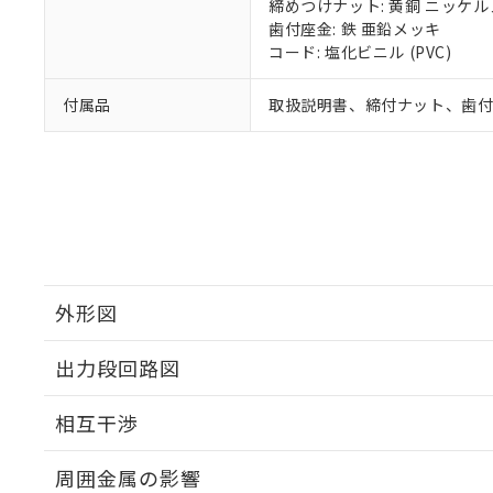
締めつけナット: 黄銅 ニッケ
歯付座金: 鉄 亜鉛メッキ
コード: 塩化ビニル (PVC)
付属品
取扱説明書、締付ナット、歯
外形図
出力段回路図
外形図
相互干渉
出力段回路図
周囲金属の影響