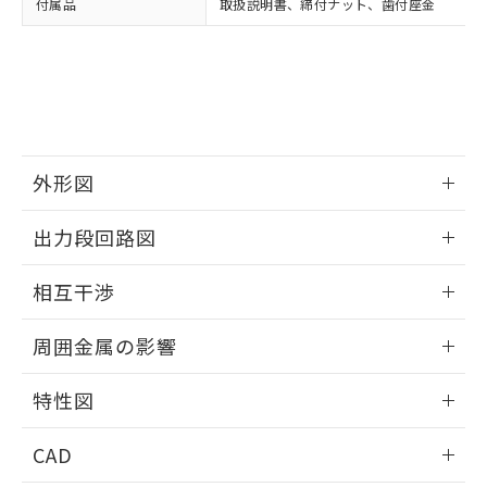
付属品
取扱説明書、締付ナット、歯付座金
お客様が当ウェブサイト上で当社にご
※3 非含有証明書ダウンロード
登録された部品リストについて、当社
および当社の共同利用者が、当社の製
下記の非含有証明書をダウンロードするこ
品・サービスに関するお客様との取
とができます。
合意する
キャンセル
引・商談に必要な範囲で利用すること
をご了承ください。
EU RoHS指令（10物質）の非含有証明書
※当社の共同利用者とは、
"個人情報
51物質の非含有証明書（当社基準）
の共同利用に関して"
の「1.共同利
外形図
※本証明書は発行日時点で非含有を証明す
用者の範囲」に記載されている法人を
るもので、過去に遡って非含有を証明する
指します。
情報更新：2025/09/04
ものではありません。
出力段回路図
また、RoHS指令のフタル酸エステル類４
外形図
物質の対応では、対応完了までの期間は出
情報更新：2025/09/04
相互干渉
荷製品に未対応品が混在することから備考
欄に対応日を記載しておりました。
出力段回路図
情報更新：2025/09/04
既に当社にて対応品への在庫切替を完了
周囲金属の影響
していることから、特段のことがない限
相互干渉
情報更新：2025/09/04
り、2022年1月12日より割愛しておりま
特性図
す。
周囲金属の影響
情報更新：2025/09/04
CAD