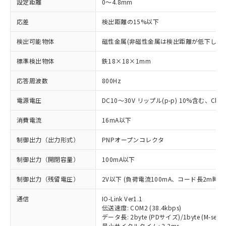
設定距離
0～4.8mm
応差
検出距離の15%以下
検出可能物体
磁性金属(非磁性金属は検出距離が低下します
標準検出物体
鉄18×18×1mm
応答周波数
800Hz
電源電圧
DC10～30V リップル(p-p) 10%含む、Class
消費電流
16mA以下
制御出力（出力形式）
PNPオープンコレクタ
制御出力（開閉容量）
100mA以下
制御出力（残留電圧）
2V以下 (負荷電流100mA、コード長2m時)
通信
IO-Link Ver1.1
伝送速度: COM2 (38.4kbps)
データ長: 2byte (PDサイズ)/1byte (M-seque
最小サイクルタイム: 2.3ms