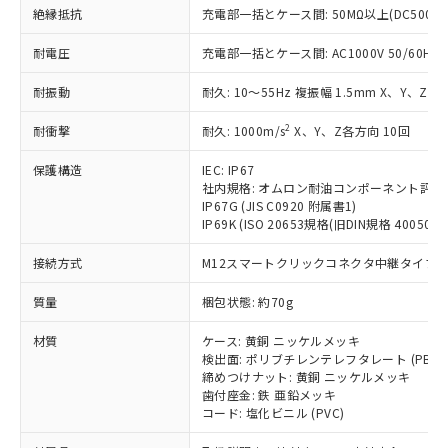
基準値を超えていることを示します。
いたものが、含有品と判明した場合などや
当社は、これら貴社製品のうち、外国
ことをご了承ください。
絶縁抵抗
充電部一括とケース間: 50MΩ以上(DC500V
「－」：未確認です。当社販売部門へお問
むを得ず変更することがあります。
為替および外国貿易法に定める商品
在庫状況および標準価格照会結果は、
い合わせください。
（以下｢規制貨物等」という）を輸出
耐電圧
充電部一括とケース間: AC1000V 50/60Hz 1
記載している更新日時点での社内デー
*EU RoHS指令（10物質）：
または国外への提供する場合は、日本
記
タに基づき作成されるものであり、閲
説明
鉛(Pb) 1000ppm以下、 水銀(Hg) 1000ppm以下、 カド
*中国RoHS10物質の基準値 (GB/T26572)：
国政府の輸出許可(または役務取引許
耐振動
耐久: 10～55Hz 複振幅 1.5mm X、Y、Z各
号
覧された時点での実際の在庫および標
ミウム(Cd) 100ppm以下、
Pb(鉛) :1000ppm、 Hg(水銀) : 1000ppm、 Cd(カドミウ
可)を取得するなどの必要な手続きを
六価クロム(Cr(Ⅵ)) 1000ppm以下、ポリ臭化ビフェニル
ム) : 100ppm、
準価格とは異なる場合があることをご
類(PBB) 1000ppm以下、ポリ臭化ジフェニルエーテル類
2
Cr(Ⅵ)(六価クロム) : 1000ppm、 PBBs(ポリ臭化ビフェ
耐衝撃
耐久: 1000m/s
X、Y、Z各方向 10回
とります。
了承ください。
(PBDE) 1000ppm以下、フタル酸ビス(2-エチルヘキシ
○
一定数以上の在庫あり
ニル類) : 1000ppm、 PBDEs(ポリ臭化ジフェニルエーテ
当社は規制貨物を破棄する場合は、完
ル) (DEHP)(別名：DOP) 1000ppm以下、フタル酸ブチ
正式な納期状況および標準価格はお客
ル類) : 1000ppm、
保護構造
IEC: IP67
ルベンジル（BBP） 1000ppm以下、フタル酸ジブチル
全に破砕するなど、違法に輸出されな
DBP(フタル酸ジブチル) : 1000ppm、 DIBP(フタル酸ジ
様のお取引先、またはお客様担当のオ
（DBP） 1000ppm以下、フタル酸ジイソブチル
社内規格: オムロン耐油コンポーネント評価
イソブチル) : 1000ppm、 BBP(フタル酸ブチルベンジ
△
一定数には満たないが在庫あり
いよう必要な手段を講じます。
ムロン制御機器販売店・当社販売員に
(DIBP) 1000ppm以下
ル) : 1000ppm、
IP67G (JIS C0920 附属書1)
当社は貴社製品を、核兵器、ミサイ
但し、RoHS指令で産業用監視および制御機器に対する
DEHP(フタル酸ビス(2-エチルヘキシル)) : 1000ppm
ご相談ください。
IP69K (ISO 20653規格(旧DIN規格 40050 PA
適用除外項目は除く。
ル、化学兵器、生物兵器またはその他
－
在庫なし(最新の在庫状況につ
オムロン制御機器販売店や当社販売拠
フタル酸エステル類の４物質については閾値を超える意
武器並びにこれらの製造装置等に一切
いては、お客様のお取引先、ま
図的な使用がないことを確認しています。
接続方式
M12スマートクリックコネクタ中継タイプ (0
点は「
販売ネットワーク
」をご確認
※2 環境保護使用期限
使用いたしません。
たはお客様担当のオムロン制御
ください。
当社は、貴社製品を第三者に販売する
質量
梱包状態: 約70g
機器販売店・当社販売員にご確
在庫状況および標準価格結果を当社の
※2 対応予定月
「ｅ」：有害物質（10物質）のすべてが基
場合は、上記1、2および3の内容を当
認ください)
事前の承諾なく第三者に漏洩または開
準値以下であることを示します。
材質
ケース: 黄銅 ニッケルメッキ
該第三者に通知します。また当社は、
示しないようお願いします。
検出面: ポリブチレンテレフタレート (PBT)
部品在庫の切り替え状況などにより、予定
「10」：通常の使用状況下において有害物
販売先および販売に係わる関係者が違
マイパーツ機能（部品リスト作成サー
空
受注生産機種、また在庫状況の
締めつけナット: 黄銅 ニッケルメッキ
月が前後することがあります。
質が外部に漏えいし、環境に深刻な影響を
法に輸出するおそれがある場合は、取
ビス）をご利用いただくには、I-Web
白
情報を公開していない機種
歯付座金: 鉄 亜鉛メッキ
及ぼさない年数を意味します。
り引きをいたしません。
メンバーズにご登録されている必要が
コード: 塩化ビニル (PVC)
「－」：未確認です。当社販売部門へお問
あります。
い合わせください。