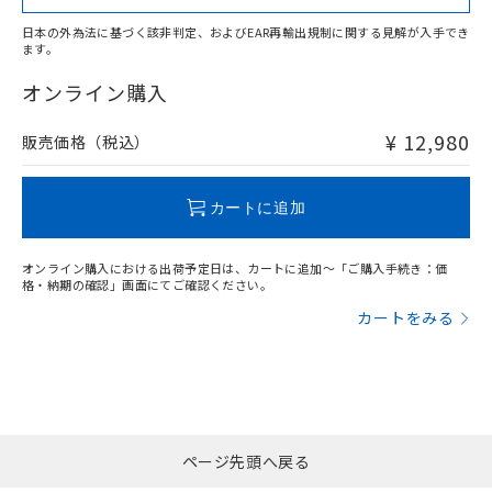
日本の外為法に基づく該非判定、およびEAR再輸出規制に関する見解が入手でき
ます。
"対応済み"や非含有の記載がされた商品であっても、流通
在庫等で未対応品が混在する可能性があります。
オンライン購入
非含有品が必要な際は、弊社営業部門もしくは販売店へお
問い合わせください。
¥ 12,980
販売価格（税込）
この製品のRoHS/REACH対応状況ページへ
カートに追加
オンライン購入における出荷予定日は、カートに追加～「ご購入手続き：価
格・納期の確認」画面にてご確認ください。
カートをみる
ページ先頭へ戻る