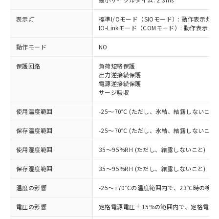
表示灯
標準I/Oモード（SIOモード）: 動作表示灯(
IO-Linkモード（COMモード）: 動作表示灯(
※1 対応状況
動作モード
NO
保護回路
負荷短絡保護
対応済み：EU RoHS指令（10物質）の
出力逆接続保護
非含有に対応した製品が提供可能な商品で
電源逆接続保護
す。
サージ吸収
対応予定：EU RoHS指令（10物質）の非含
ご利用条件
有に対応した製品に切り替える予定のある
使用温度範囲
-25～70℃ (ただし、氷結、結露しないこと)
商品です。
対応予定なし：EU RoHS指令（10物質）の
保存温度範囲
-25～70℃ (ただし、氷結、結露しないこと)
以下の条件をお読みいただき、同意のうえ
非含有に非対応の商品で、対応品を出す予
ご利用ください。
定はありません。
使用湿度範囲
35～95%RH (ただし、結露しないこと)
調査・確認中：EU RoHS指令（10物質）の
本サービスは、当社制御機器事業取扱
※1 中国RoHS○×表
保存湿度範囲
35～95%RH (ただし、結露しないこと)
非含有の対応状況を調査中または確認中の
商品の当社在庫状況および標準価格
商品です。
(税抜)を提供させていただくもので
温度の影響
-25～+70℃の温度範囲内で、23℃時の検
「○」：最大均質材料含有率が中国RoHSの
非該当品：ライセンス料など無形物で、有
す。
基準値以下であることを示します。
害物質有無と関係のない商品です。
当社制御機器事業取扱商品の中には、
電圧の影響
定格電源電圧±15%の範囲内で、定格電源
「×」：最大均質材料含有率が中国RoHSの
仕入先様の事情により、非含有部品として
本サービスの対象外となる商品もある