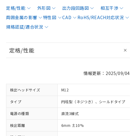
定格/性能
外形図
出力段回路図
相互干渉
周囲金属の影響
特性図
CAD
RoHS/REACH対応状況
規格認証/適合状況
定格/性能
情報更新：2025/09/04
検出ヘッドサイズ
M12
タイプ
円柱型（ネジつき）、シールドタイプ
電源の種類
直流3線式
検出距離
6mm ±10%