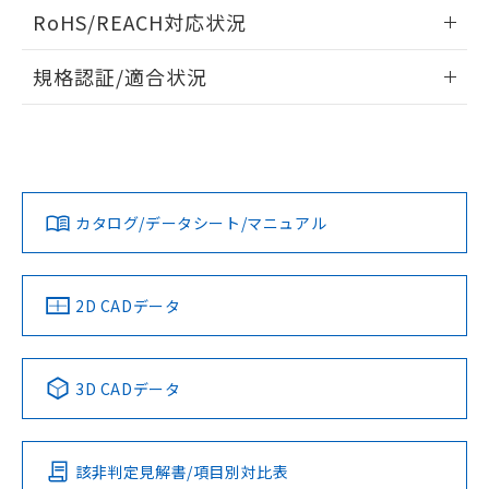
検出物体の大きさと材質による影響
ログイン/会員登録いただくと、CADデータをダウンロー
RoHS/REACH対応状況
ドすることができます。
情報更新：2026/7/29
A: 40mm以上、B: 30mm以上
規格認証/適合状況
ログイン/会員登録
EU RoHS
注意事項・凡例
UL認証
CSA認証
CEマーキング
L: 0mm以上、φd: 20mm以上、D: 0mm以上、m: 18mm以
上、n: 20mm以上
Yes
Yes
Yes
金属埋め込み
対応状況
対応予定月
※1
※2
ダウンロードデータをご利用いただく前に、以下を必ずお読
みください。
カタログ/データシート/マニュアル
対応済み
ソフトウェアの使用条件
LR型式承認
DNV型式承認
BV型式承認
KR型式承
タイムチャート
（イギリス
（ノルウェー
（フランス
（韓国
船舶規格）
船舶規格）
船舶規格）
船舶規格
中国 RoHS
注意事項・凡例
2D CADデータ
No
No
No
No
l: 4mm以上、φd: 20mm以上、D: 4mm以上、m: 18mm以
上、n: 20mm以上
中国 RoHS表
※1 ※2
検出領域
3D CADデータ
この製品の規格認証/適合状況ページへ
Pb
Hg
Cd
Cr(VI)
その他の認証はこちらのページからご検索ください
該非判定見解書/項目別対比表
X
O
O
O