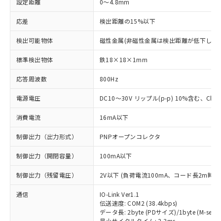
設定距離
0～4.8mm
応差
検出距離の15%以下
検出可能物体
磁性金属(非磁性金属は検出距離が低下します
標準検出物体
鉄18×18×1mm
応答周波数
800Hz
電源電圧
DC10～30V リップル(p-p) 10%含む、Class
消費電流
16mA以下
制御出力（出力形式）
PNPオープンコレクタ
制御出力（開閉容量）
100mA以下
制御出力（残留電圧）
2V以下 (負荷電流100mA、コード長2m時)
通信
IO-Link Ver1.1
伝送速度: COM2 (38.4kbps)
データ長: 2byte (PDサイズ)/1byte (M-seque
最小サイクルタイム: 2.3ms