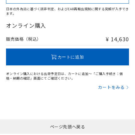
日本の外為法に基づく該非判定、およびEAR再輸出規制に関する見解が入手でき
ます。
"対応済み"や非含有の記載がされた商品であっても、流通
在庫等で未対応品が混在する可能性があります。
オンライン購入
非含有品が必要な際は、弊社営業部門もしくは販売店へお
問い合わせください。
¥ 14,630
販売価格（税込）
この製品のRoHS/REACH対応状況ページへ
カートに追加
オンライン購入における出荷予定日は、カートに追加～「ご購入手続き：価
格・納期の確認」画面にてご確認ください。
カートをみる
ページ先頭へ戻る