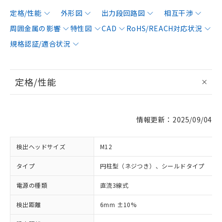
定格/性能
外形図
出力段回路図
相互干渉
周囲金属の影響
特性図
CAD
RoHS/REACH対応状況
規格認証/適合状況
定格/性能
情報更新：2025/09/04
検出ヘッドサイズ
M12
タイプ
円柱型（ネジつき）、シールドタイプ
電源の種類
直流3線式
検出距離
6mm ±10%