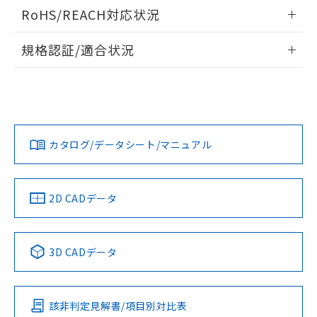
検出物体の大きさと材質による影響
ログイン/会員登録いただくと、CADデータをダウンロー
RoHS/REACH対応状況
ドすることができます。
情報更新：2026/7/29
A: 40mm以上、B: 30mm以上
規格認証/適合状況
ログイン/会員登録
EU RoHS
注意事項・凡例
UL認証
CSA認証
CEマーキング
L: 0mm以上、φd: 20mm以上、D: 0mm以上、m: 18mm以
上、n: 20mm以上
Yes
Yes
Yes
金属埋め込み
対応状況
対応予定月
※1
※2
ダウンロードデータをご利用いただく前に、以下を必ずお読
みください。
カタログ/データシート/マニュアル
対応済み
ソフトウェアの使用条件
LR型式承認
DNV型式承認
BV型式承認
KR型式承
タイムチャート
（イギリス
（ノルウェー
（フランス
（韓国
船舶規格）
船舶規格）
船舶規格）
船舶規格
中国 RoHS
注意事項・凡例
2D CADデータ
No
No
No
No
l: 4mm以上、φd: 20mm以上、D: 4mm以上、m: 18mm以
上、n: 20mm以上
中国 RoHS表
※1 ※2
検出領域
3D CADデータ
この製品の規格認証/適合状況ページへ
Pb
Hg
Cd
Cr(VI)
その他の認証はこちらのページからご検索ください
該非判定見解書/項目別対比表
X
O
O
O