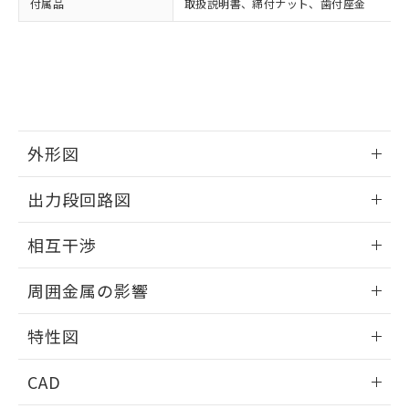
付属品
取扱説明書、締付ナット、歯付座金
お客様が当ウェブサイト上で当社にご
※3 非含有証明書ダウンロード
登録された部品リストについて、当社
および当社の共同利用者が、当社の製
下記の非含有証明書をダウンロードするこ
品・サービスに関するお客様との取
とができます。
合意する
キャンセル
引・商談に必要な範囲で利用すること
をご了承ください。
EU RoHS指令（10物質）の非含有証明書
※当社の共同利用者とは、
"個人情報
51物質の非含有証明書（当社基準）
の共同利用に関して"
の「1.共同利
外形図
※本証明書は発行日時点で非含有を証明す
用者の範囲」に記載されている法人を
るもので、過去に遡って非含有を証明する
指します。
情報更新：2025/09/04
ものではありません。
出力段回路図
また、RoHS指令のフタル酸エステル類４
外形図
物質の対応では、対応完了までの期間は出
情報更新：2025/09/04
相互干渉
荷製品に未対応品が混在することから備考
欄に対応日を記載しておりました。
出力段回路図
情報更新：2025/09/04
既に当社にて対応品への在庫切替を完了
周囲金属の影響
していることから、特段のことがない限
相互干渉
情報更新：2025/09/04
り、2022年1月12日より割愛しておりま
特性図
す。
周囲金属の影響
情報更新：2025/09/04
CAD