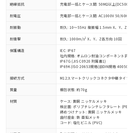
基準値を超えていることを示します。
いたものが、含有品と判明した場合などや
当社は、これら貴社製品のうち、外国
ことをご了承ください。
絶縁抵抗
充電部一括とケース間: 50MΩ以上(DC500V
「－」：未確認です。当社販売部門へお問
むを得ず変更することがあります。
為替および外国貿易法に定める商品
在庫状況および標準価格照会結果は、
い合わせください。
（以下｢規制貨物等」という）を輸出
耐電圧
充電部一括とケース間: AC1000V 50/60Hz 1
記載している更新日時点での社内デー
*EU RoHS指令（10物質）：
または国外への提供する場合は、日本
記
タに基づき作成されるものであり、閲
説明
鉛(Pb) 1000ppm以下、 水銀(Hg) 1000ppm以下、 カド
*中国RoHS10物質の基準値 (GB/T26572)：
国政府の輸出許可(または役務取引許
耐振動
耐久: 10～55Hz 複振幅 1.5mm X、Y、Z各
号
覧された時点での実際の在庫および標
ミウム(Cd) 100ppm以下、
Pb(鉛) :1000ppm、 Hg(水銀) : 1000ppm、 Cd(カドミウ
可)を取得するなどの必要な手続きを
六価クロム(Cr(Ⅵ)) 1000ppm以下、ポリ臭化ビフェニル
ム) : 100ppm、
準価格とは異なる場合があることをご
類(PBB) 1000ppm以下、ポリ臭化ジフェニルエーテル類
2
Cr(Ⅵ)(六価クロム) : 1000ppm、 PBBs(ポリ臭化ビフェ
耐衝撃
耐久: 1000m/s
X、Y、Z各方向 10回
とります。
了承ください。
(PBDE) 1000ppm以下、フタル酸ビス(2-エチルヘキシ
○
一定数以上の在庫あり
ニル類) : 1000ppm、 PBDEs(ポリ臭化ジフェニルエーテ
当社は規制貨物を破棄する場合は、完
ル) (DEHP)(別名：DOP) 1000ppm以下、フタル酸ブチ
正式な納期状況および標準価格はお客
ル類) : 1000ppm、
保護構造
IEC: IP67
ルベンジル（BBP） 1000ppm以下、フタル酸ジブチル
全に破砕するなど、違法に輸出されな
DBP(フタル酸ジブチル) : 1000ppm、 DIBP(フタル酸ジ
様のお取引先、またはお客様担当のオ
（DBP） 1000ppm以下、フタル酸ジイソブチル
社内規格: オムロン耐油コンポーネント評価
イソブチル) : 1000ppm、 BBP(フタル酸ブチルベンジ
△
一定数には満たないが在庫あり
いよう必要な手段を講じます。
ムロン制御機器販売店・当社販売員に
(DIBP) 1000ppm以下
ル) : 1000ppm、
IP67G (JIS C0920 附属書1)
当社は貴社製品を、核兵器、ミサイ
但し、RoHS指令で産業用監視および制御機器に対する
DEHP(フタル酸ビス(2-エチルヘキシル)) : 1000ppm
ご相談ください。
IP69K (ISO 20653規格(旧DIN規格 40050 PA
適用除外項目は除く。
ル、化学兵器、生物兵器またはその他
－
在庫なし(最新の在庫状況につ
オムロン制御機器販売店や当社販売拠
フタル酸エステル類の４物質については閾値を超える意
武器並びにこれらの製造装置等に一切
いては、お客様のお取引先、ま
図的な使用がないことを確認しています。
接続方式
M12スマートクリックコネクタ中継タイプ (0
点は「
販売ネットワーク
」をご確認
※2 環境保護使用期限
使用いたしません。
たはお客様担当のオムロン制御
ください。
当社は、貴社製品を第三者に販売する
質量
梱包状態: 約70g
機器販売店・当社販売員にご確
在庫状況および標準価格結果を当社の
※2 対応予定月
「ｅ」：有害物質（10物質）のすべてが基
場合は、上記1、2および3の内容を当
認ください)
事前の承諾なく第三者に漏洩または開
準値以下であることを示します。
材質
ケース: 黄銅 ニッケルメッキ
該第三者に通知します。また当社は、
示しないようお願いします。
検出面: ポリブチレンテレフタレート (PBT)
部品在庫の切り替え状況などにより、予定
「10」：通常の使用状況下において有害物
販売先および販売に係わる関係者が違
マイパーツ機能（部品リスト作成サー
空
受注生産機種、また在庫状況の
締めつけナット: 黄銅 ニッケルメッキ
月が前後することがあります。
質が外部に漏えいし、環境に深刻な影響を
法に輸出するおそれがある場合は、取
ビス）をご利用いただくには、I-Web
白
情報を公開していない機種
歯付座金: 鉄 亜鉛メッキ
及ぼさない年数を意味します。
り引きをいたしません。
メンバーズにご登録されている必要が
コード: 塩化ビニル (PVC)
「－」：未確認です。当社販売部門へお問
あります。
い合わせください。