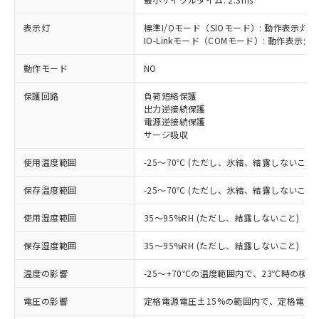
表示灯
標準I/Oモード（SIOモード）: 動作表示灯(
IO-Linkモード（COMモード）: 動作表示灯(
※1 対応状況
動作モード
NO
保護回路
負荷短絡保護
対応済み：EU RoHS指令（10物質）の
出力逆接続保護
非含有に対応した製品が提供可能な商品で
電源逆接続保護
す。
サージ吸収
対応予定：EU RoHS指令（10物質）の非含
ご利用条件
有に対応した製品に切り替える予定のある
使用温度範囲
-25～70℃ (ただし、氷結、結露しないこと)
商品です。
対応予定なし：EU RoHS指令（10物質）の
保存温度範囲
-25～70℃ (ただし、氷結、結露しないこと)
以下の条件をお読みいただき、同意のうえ
非含有に非対応の商品で、対応品を出す予
ご利用ください。
定はありません。
使用湿度範囲
35～95%RH (ただし、結露しないこと)
調査・確認中：EU RoHS指令（10物質）の
本サービスは、当社制御機器事業取扱
※1 中国RoHS○×表
保存湿度範囲
35～95%RH (ただし、結露しないこと)
非含有の対応状況を調査中または確認中の
商品の当社在庫状況および標準価格
商品です。
(税抜)を提供させていただくもので
温度の影響
-25～+70℃の温度範囲内で、23℃時の検
「○」：最大均質材料含有率が中国RoHSの
非該当品：ライセンス料など無形物で、有
す。
基準値以下であることを示します。
害物質有無と関係のない商品です。
当社制御機器事業取扱商品の中には、
電圧の影響
定格電源電圧±15%の範囲内で、定格電源
「×」：最大均質材料含有率が中国RoHSの
仕入先様の事情により、非含有部品として
本サービスの対象外となる商品もある