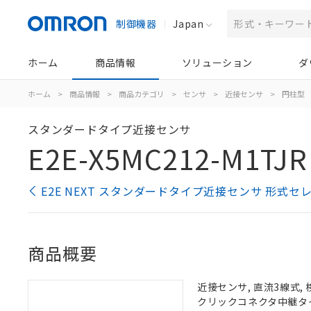
制御機器
Japan
ホーム
商品情報
ソリューション
ダ
ホーム
>
商品情報
>
商品カテゴリ
>
センサ
>
近接センサ
>
円柱型
スタンダードタイプ近接センサ
E2E-X5MC212-M1TJR
E2E NEXT スタンダードタイプ近接センサ 形式セ
商品概要
近接センサ, 直流3線式, 
クリックコネクタ中継タイプ