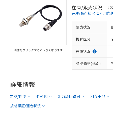
在庫/販売状況
20
在庫/販売状況 ご利用条
販売状況
機種区分
画像をクリックすると大きくなります
在庫状況
標準価格(税別)
詳細情報
定格/性能
外形図
出力段回路図
相互干渉
規格認証/適合状況