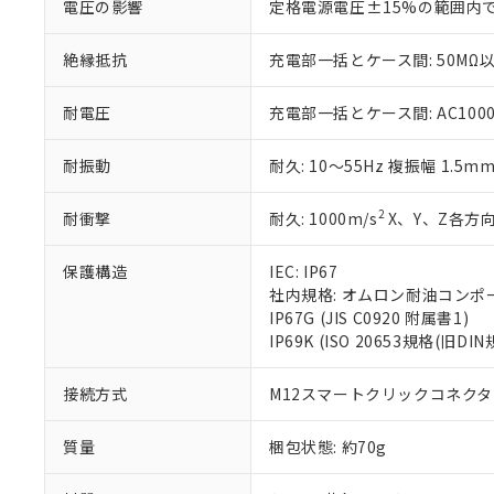
電圧の影響
定格電源電圧±15%の範囲内
さい。
下記の非含有証明
※当社の共同
絶縁抵抗
充電部一括とケース間: 50MΩ以
いる法人を指
EU RoHS指令（
51物質の非含有証
※本証明書は発行
耐電圧
充電部一括とケース間: AC1000V 
また、RoHS指
混在することから
耐振動
耐久: 10～55Hz 複振幅 1.5m
既に当社にて対応
り割愛しておりま
2
耐衝撃
耐久: 1000m/s
X、Y、Z各方向
保護構造
IEC: IP67
社内規格: オムロン耐油コンポ
IP67G (JIS C0920 附属書1)
IP69K (ISO 20653規格(旧DIN
接続方式
M12スマートクリックコネクタ中
質量
梱包状態: 約70g