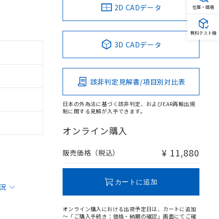
2D CADデータ
在庫・価格
無料テスト機
3D CADデータ
該非判定見解書/項目別対比表
日本の外為法に基づく該非判定、およびEAR再輸出規
制に関する見解が入手できます。
オンライン購入
¥ 11,880
販売価格（税込）
カートに追加
状況
オンライン購入における出荷予定日は、カートに追加
～「ご購入手続き：価格・納期の確認」画面にてご確