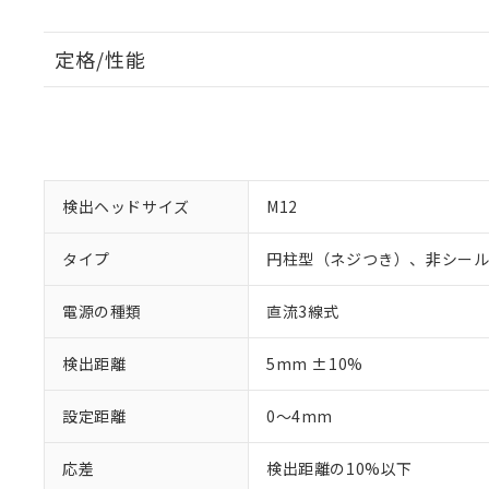
定格/性能
検出ヘッドサイズ
M12
タイプ
円柱型（ネジつき）、非シー
電源の種類
直流3線式
検出距離
5mm ±10%
設定距離
0～4mm
応差
検出距離の10%以下