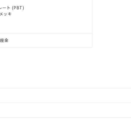
ト (PBT)
ルメッキ
付座金
情報更新：2
情報更新：2