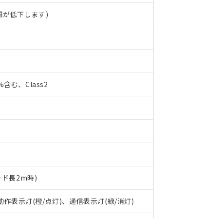
離が低下します)
0%含む、Class2
ード長2m時)
 動作表示灯(橙/点灯)、通信表示灯(緑/消灯)
 RoHS指令（10物質）の非含有に対応した製品が提供可能な商品です