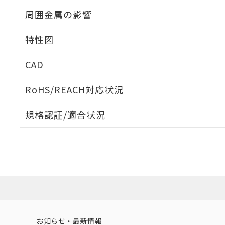
出力段回路図
周囲金属の影響
相互干渉
特性図
周囲金属の影響
CAD
検出物体の大きさと材質による影響
ログイン/会員登録いただくと、CADデータをダウンロ
RoHS/REACH対応状況
規格認証/適合状況
EU RoHS
注意事項・凡例
A: 120mm以上、B: 100mm以上
UL認証
CSA認証
CEマーキング
L: 11mm以上、φd: 40mm以上、D: 11mm以上、m: 20mm
ダウンロードデータをご利用いただく前に、以下を必ずお読
Yes
Yes
Yes
対応状況
対応予定月
※1
※2
金属埋め込み
ソフトウェアの使用条件
対応済み
LR型式承認
DNV型式承認
BV型式承認
KR
（イギリス
（ノルウェー
（フランス
（
お知らせ・最新情報