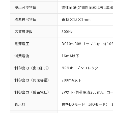
検出可能物体
磁性金属(非磁性金属は検出距
標準検出物体
鉄15×15×1mm
応答周波数
800Hz
電源電圧
DC10～30V リップル(p-p) 1
消費電流
16mA以下
制御出力（出力形式）
NPNオープンコレクタ
制御出力（開閉容量）
200mA以下
制御出力（残留電圧）
2V以下 (負荷電流200mA、コ
※1 対応状況
表示灯
標準I/Oモード（SIOモード）:
対応済み：EU