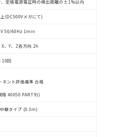
で、定格電源電圧時の検出距離の±1%以内
書をダウンロードすることができます。
利用者とは、
"個人情報の共同利用に関して"
の「1.共同利用者の
上(DC500Vメガにて)
します。
10物質）の非含有証明書
明書（当社基準）
日時点で非含有を証明するもので、過去に遡って非含有を証明するも
50/60Hz 1min
令のフタル酸エステル類４物質の対応では、対応完了までの期間は出
備考欄に対応日を記載しておりました。
m X、Y、Z各方向 2h
品への在庫切替を完了していることから、特段のことがない限り、20
す。
 10回
ーネント評価基準 合格
規格 40050 PART9))
継タイプ (0.3m)