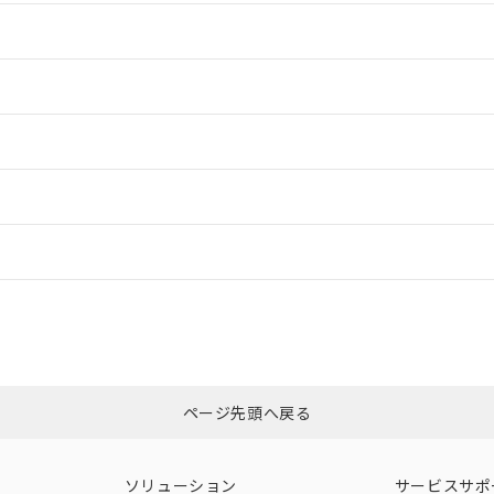
情報更新：2
情報更新：2
情報更新：2
ードすることができます。
情報更新：
ログイン/会員登録
CCC認証
電波法
以上、n: 36mm以上
みください。
N/A
N/A
非含有証明書
※3
ページ先頭へ戻る
ダウンロードはこちら
型式承認
NK型式承認
ABS型式承認
韓国
（日本
（アメリカ
ソリューション
サービスサポ