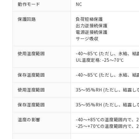
対応予定：EU R
動作モード
NC
対応予定なし：EU
調査・確認中：EU
ご利用条件
保護回路
負荷短絡保護
非該当品：ライセ
※1 中国RoHS
出力逆接続保護
仕入先様の事情に
電源逆接続保護
があります。
以下の条件をお読
「○」：最大均質
サージ吸収
「×」：最大均質
本サービスは
当社は、これ
*EU RoHS指令（10物
「－」：未確認で
鉛(Pb) 1000ppm以下、
くものです。
う）を輸出ま
使用温度範囲
-40～85℃ (ただし、氷結、
記
説明
六価クロム(Cr(Ⅵ)) 1
当社制御機器
などの必要な
UL温度定格: -25～70℃
フタル酸ビス(2-エチルヘ
号
*中国RoHS10物質の基準値 
ル（DBP） 1000ppm
在庫状況およ
当社は規制貨
Pb(鉛) :1000ppm、 Hg
但し、RoHS指令で産
のであり、閲
ます。
Cr(Ⅵ)(六価クロム) : 
フタル酸エステル類の４
保存温度範囲
-40～85℃ (ただし、氷結、
○
一定数以
DBP(フタル酸ジブチル) :
い。
当社は貴社製
DEHP(フタル酸ビス(2-エ
正式な納期状
置等に一切使
使用湿度範囲
35～95%RH (ただし、結露し
当社販売員に
※2 対応予定月
△
一定数に
当社は、貴社
オムロン制御
また当社は、
※2 環境保護使
保存湿度範囲
35～95%RH (ただし、結露し
在庫状況およ
部品在庫の切り替
たしません。
－
在庫なし
す。
「ｅ」：有害物質
機器販売
マイパーツ機
温度の影響
-40～+85℃の温度範囲内で、
「10」：通常の
ている必要が
-25～+70℃の温度範囲内で、
味します。
空
受注生産
お客様が当ウ
※3 非含有証明
「－」：未確認で
白
が、当社の製