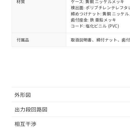
材質
ケース: 黄銅 ニッケルメッキ
検出面: ポリブチレンテレフタレー
締めつけナット: 黄銅 ニッケ
歯付座金: 鉄 亜鉛メッキ
コード: 塩化ビニル (PVC)
付属品
取扱説明書、締付ナット、歯
外形図
出力段回路図
外形図
相互干渉