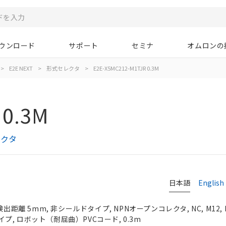
ウンロード
サポート
セミナ
オムロンの
>
E2E NEXT
>
形式セレクタ
>
E2E-X5MC212-M1TJR 0.3M
 0.3M
レクタ
日本語
English
検出距離 5mm, 非シールドタイプ, NPNオープンコレクタ, NC, M12,
, ロボット（耐屈曲）PVCコード, 0.3m