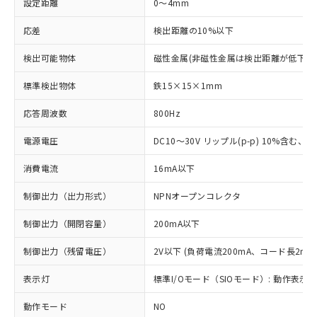
設定距離
0～4mm
応差
検出距離の10%以下
検出可能物体
磁性金属(非磁性金属は検出距離が低下し
標準検出物体
鉄15×15×1mm
応答周波数
800Hz
電源電圧
DC10～30V リップル(p-p) 10%含む、Cla
消費電流
16mA以下
制御出力（出力形式）
NPNオープンコレクタ
制御出力（開閉容量）
200mA以下
制御出力（残留電圧）
2V以下 (負荷電流200mA、コード長2m時
表示灯
標準I/Oモード（SIOモード）: 動作表示灯
動作モード
NO