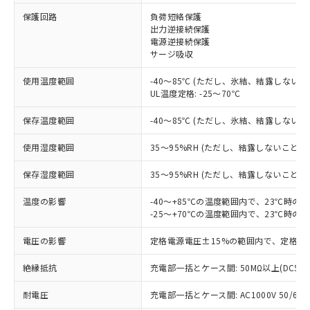
保護回路
負荷短絡保護
出力逆接続保護
※1 対応状況
電源逆接続保護
サージ吸収
対応済み：EU RoHS指令（10物質）の
使用温度範囲
-40～85℃ (ただし、氷結、結露しないこ
非含有に対応した製品が提供可能な商品で
UL温度定格: -25～70℃
す。
対応予定：EU RoHS指令（10物質）の非含
保存温度範囲
-40～85℃ (ただし、氷結、結露しないこ
ご利用条件
有に対応した製品に切り替える予定のある
商品です。
使用湿度範囲
35～95%RH (ただし、結露しないこと)
対応予定なし：EU RoHS指令（10物質）の
以下の条件をお読みいただき、同意のうえ
非含有に非対応の商品で、対応品を出す予
保存湿度範囲
35～95%RH (ただし、結露しないこと)
ご利用ください。
定はありません。
調査・確認中：EU RoHS指令（10物質）の
温度の影響
-40～+85℃の温度範囲内で、23℃時の
本サービスは、当社制御機器事業取扱
※1 中国RoHS○×表
非含有の対応状況を調査中または確認中の
-25～+70℃の温度範囲内で、23℃時の
商品の当社在庫状況および標準価格
商品です。
(税抜)を提供させていただくもので
「○」：最大均質材料含有率が中国RoHSの
電圧の影響
定格電源電圧±15%の範囲内で、定格電
非該当品：ライセンス料など無形物で、有
す。
基準値以下であることを示します。
害物質有無と関係のない商品です。
当社制御機器事業取扱商品の中には、
絶縁抵抗
充電部一括とケース間: 50MΩ以上(DC50
「×」：最大均質材料含有率が中国RoHSの
仕入先様の事情により、非含有部品として
本サービスの対象外となる商品もある
基準値を超えていることを示します。
いたものが、含有品と判明した場合などや
当社は、これら貴社製品のうち、外国
ことをご了承ください。
耐電圧
充電部一括とケース間: AC1000V 50/60Hz
「－」：未確認です。当社販売部門へお問
むを得ず変更することがあります。
為替および外国貿易法に定める商品
在庫状況および標準価格照会結果は、