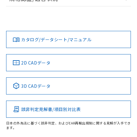
ログイン/会員登録
EU RoHS
注意事項・凡例
UL認証
CSA認証
CEマーキング
L: 11mm以上、φd: 40mm以上、D: 11mm以上、m: 20mm
以上、n: 36mm以上
Yes
Yes
Yes
金属埋め込み
対応状況
対応予定月
※1
※2
ダウンロードデータをご利用いただく前に、以下を必ずお読
タイムチャート
みください。
カタログ/データシート/マニュアル
対応済み
ソフトウェアの使用条件
LR型式承認
DNV型式承認
BV型式承認
KR型式承
（イギリス
（ノルウェー
（フランス
（韓国
船舶規格）
船舶規格）
船舶規格）
船舶規格
中国 RoHS
注意事項・凡例
2D CADデータ
No
No
No
No
l: 15mm以上、φd: 40mm以上、D: 15mm以上、m: 20mm
以上、n: 36mm以上
中国 RoHS表
※1 ※2
検出領域
3D CADデータ
この製品の規格認証/適合状況ページへ
Pb
Hg
Cd
Cr(VI)
その他の認証はこちらのページからご検索ください
該非判定見解書/項目別対比表
X
O
O
O
日本の外為法に基づく該非判定、およびEAR再輸出規制に関する見解が入手でき
ます。
"対応済み"や非含有の記載がされた商品であっても、流通