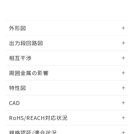
および当社の共同利用者が、当社の製
下記の非含有証明書をダウンロードするこ
品・サービスに関するお客様との取
とができます。
合意する
キャンセル
引・商談に必要な範囲で利用すること
をご了承ください。
EU RoHS指令（10物質）の非含有証明書
外形図
※当社の共同利用者とは、
"個人情報
51物質の非含有証明書（当社基準）
の共同利用に関して"
の「1.共同利
※本証明書は発行日時点で非含有を証明す
情報更新：2025/09/04
用者の範囲」に記載されている法人を
出力段回路図
るもので、過去に遡って非含有を証明する
指します。
ものではありません。
外形図
情報更新：2025/09/04
相互干渉
また、RoHS指令のフタル酸エステル類４
物質の対応では、対応完了までの期間は出
出力段回路図
情報更新：2025/09/04
荷製品に未対応品が混在することから備考
周囲金属の影響
欄に対応日を記載しておりました。
相互干渉
既に当社にて対応品への在庫切替を完了
情報更新：2025/09/04
特性図
していることから、特段のことがない限
り、2022年1月12日より割愛しておりま
周囲金属の影響
情報更新：2025/09/04
す。
CAD
検出物体の大きさと材質による影響
ログイン/会員登録いただくと、CADデータをダウンロー
RoHS/REACH対応状況
ドすることができます。
情報更新：2026/7/29
A: 120mm以上、B: 100mm以上
規格認証/適合状況