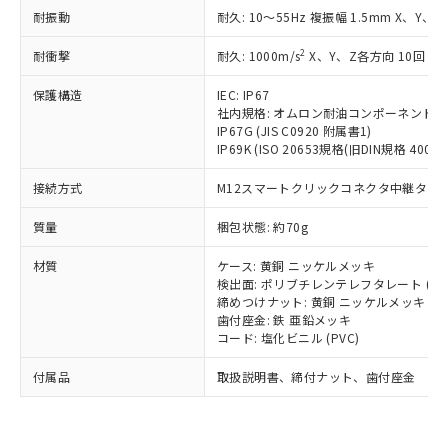
い合わせください。
（以下｢規制貨物等」という）を輸出
耐振動
記載している更新日時点での社内デー
耐久: 10～55Hz 複振幅 1.5mm X、Y、Z
*EU RoHS指令（10物質）：
または国外への提供する場合は、日本
記
タに基づき作成されるものであり、閲
説明
鉛(Pb) 1000ppm以下、 水銀(Hg) 1000ppm以下、 カド
*中国RoHS10物質の基準値 (GB/T26572)：
国政府の輸出許可(または役務取引許
2
耐衝撃
耐久: 1000m/s
X、Y、Z各方向 10回
号
覧された時点での実際の在庫および標
ミウム(Cd) 100ppm以下、
Pb(鉛) :1000ppm、 Hg(水銀) : 1000ppm、 Cd(カドミウ
可)を取得するなどの必要な手続きを
六価クロム(Cr(Ⅵ)) 1000ppm以下、ポリ臭化ビフェニル
ム) : 100ppm、
準価格とは異なる場合があることをご
類(PBB) 1000ppm以下、ポリ臭化ジフェニルエーテル類
Cr(Ⅵ)(六価クロム) : 1000ppm、 PBBs(ポリ臭化ビフェ
保護構造
とります。
IEC: IP67
了承ください。
(PBDE) 1000ppm以下、フタル酸ビス(2-エチルヘキシ
○
一定数以上の在庫あり
ニル類) : 1000ppm、 PBDEs(ポリ臭化ジフェニルエーテ
社内規格: オムロン耐油コンポーネント評
当社は規制貨物を破棄する場合は、完
ル) (DEHP)(別名：DOP) 1000ppm以下、フタル酸ブチ
正式な納期状況および標準価格はお客
ル類) : 1000ppm、
IP67G (JIS C0920 附属書1)
ルベンジル（BBP） 1000ppm以下、フタル酸ジブチル
全に破砕するなど、違法に輸出されな
DBP(フタル酸ジブチル) : 1000ppm、 DIBP(フタル酸ジ
様のお取引先、またはお客様担当のオ
IP69K (ISO 20653規格(旧DIN規格 40050 
（DBP） 1000ppm以下、フタル酸ジイソブチル
イソブチル) : 1000ppm、 BBP(フタル酸ブチルベンジ
△
一定数には満たないが在庫あり
いよう必要な手段を講じます。
ムロン制御機器販売店・当社販売員に
(DIBP) 1000ppm以下
ル) : 1000ppm、
当社は貴社製品を、核兵器、ミサイ
但し、RoHS指令で産業用監視および制御機器に対する
DEHP(フタル酸ビス(2-エチルヘキシル)) : 1000ppm
ご相談ください。
接続方式
M12スマートクリックコネクタ中継タイプ (
適用除外項目は除く。
ル、化学兵器、生物兵器またはその他
－
在庫なし(最新の在庫状況につ
オムロン制御機器販売店や当社販売拠
フタル酸エステル類の４物質については閾値を超える意
武器並びにこれらの製造装置等に一切
いては、お客様のお取引先、ま
図的な使用がないことを確認しています。
質量
点は「
販売ネットワーク
梱包状態: 約70g
」をご確認
※2 環境保護使用期限
使用いたしません。
たはお客様担当のオムロン制御
ください。
当社は、貴社製品を第三者に販売する
材質
機器販売店・当社販売員にご確
ケース: 黄銅 ニッケルメッキ
在庫状況および標準価格結果を当社の
※2 対応予定月
「ｅ」：有害物質（10物質）のすべてが基
場合は、上記1、2および3の内容を当
検出面: ポリブチレンテレフタレート (PB
認ください)
事前の承諾なく第三者に漏洩または開
準値以下であることを示します。
締めつけナット: 黄銅 ニッケルメッキ
該第三者に通知します。また当社は、
示しないようお願いします。
歯付座金: 鉄 亜鉛メッキ
部品在庫の切り替え状況などにより、予定
「10」：通常の使用状況下において有害物
販売先および販売に係わる関係者が違
マイパーツ機能（部品リスト作成サー
空
受注生産機種、また在庫状況の
コード: 塩化ビニル (PVC)
月が前後することがあります。
質が外部に漏えいし、環境に深刻な影響を
法に輸出するおそれがある場合は、取
ビス）をご利用いただくには、I-Web
白
情報を公開していない機種
及ぼさない年数を意味します。
り引きをいたしません。
メンバーズにご登録されている必要が
付属品
取扱説明書、締付ナット、歯付座金
「－」：未確認です。当社販売部門へお問
あります。
い合わせください。
お客様が当ウェブサイト上で当社にご
※3 非含有証明書ダウンロード
登録された部品リストについて、当社