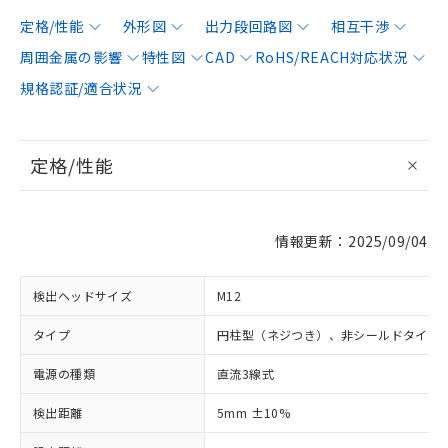
定格/性能
外形図
出力段回路図
相互干渉
周囲金属の影響
特性図
CAD
RoHS/REACH対応状況
規格認証/適合状況
定格/性能
情報更新：2025/09/04
検出ヘッドサイズ
M12
タイプ
円柱型（ネジつき）、非シールドタイプ
電源の種類
直流3線式
検出距離
5mm ±10%