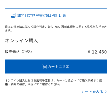
この製品の規格認証/適合状況ページへ
Pb
Hg
Cd
Cr(VI)
その他の認証はこちらのページからご検索ください
該非判定見解書/項目別対比表
X
O
O
O
日本の外為法に基づく該非判定、およびEAR再輸出規制に関する見解が入手でき
ます。
"対応済み"や非含有の記載がされた商品であっても、流通
在庫等で未対応品が混在する可能性があります。
オンライン購入
非含有品が必要な際は、弊社営業部門もしくは販売店へお
問い合わせください。
¥ 12,430
販売価格（税込）
この製品のRoHS/REACH対応状況ページへ
カートに追加
オンライン購入における出荷予定日は、カートに追加～「ご購入手続き：価
格・納期の確認」画面にてご確認ください。
カートをみる