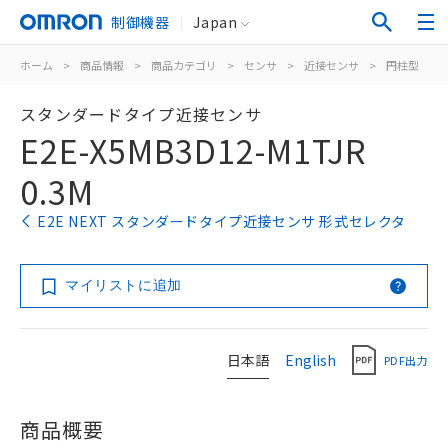
制御機器
Japan
ホーム
>
商品情報
>
商品カテゴリ
>
センサ
>
近接センサ
>
円柱型
>
スタンダードタイプ近接センサ
E2E-X5MB3D12-M1TJR
0.3M
E2E NEXT スタンダードタイプ近接センサ 形式セレクタ
マイリストに追加
日本語
English
PDF出力
商品概要