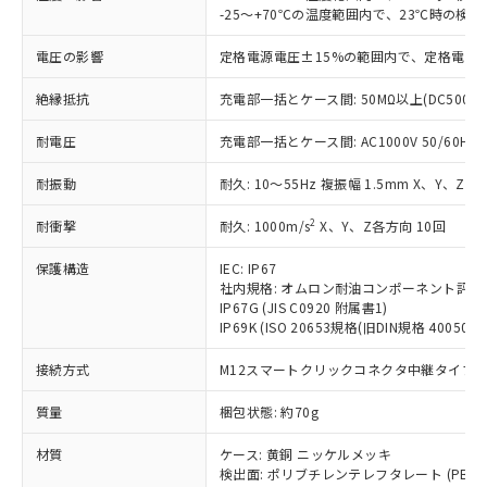
害物質有無と関係のない商品です。
当社制御機器事業取扱商品の中には、
-25～+70℃の温度範囲内で、23℃時の検
「×」：最大均質材料含有率が中国RoHSの
仕入先様の事情により、非含有部品として
本サービスの対象外となる商品もある
基準値を超えていることを示します。
いたものが、含有品と判明した場合などや
当社は、これら貴社製品のうち、外国
ことをご了承ください。
電圧の影響
定格電源電圧±15%の範囲内で、定格電源
「－」：未確認です。当社販売部門へお問
むを得ず変更することがあります。
為替および外国貿易法に定める商品
在庫状況および標準価格照会結果は、
い合わせください。
（以下｢規制貨物等」という）を輸出
絶縁抵抗
充電部一括とケース間: 50MΩ以上(DC500V
記載している更新日時点での社内デー
*EU RoHS指令（10物質）：
または国外への提供する場合は、日本
記
タに基づき作成されるものであり、閲
説明
鉛(Pb) 1000ppm以下、 水銀(Hg) 1000ppm以下、 カド
*中国RoHS10物質の基準値 (GB/T26572)：
国政府の輸出許可(または役務取引許
耐電圧
充電部一括とケース間: AC1000V 50/60Hz 1
号
覧された時点での実際の在庫および標
ミウム(Cd) 100ppm以下、
Pb(鉛) :1000ppm、 Hg(水銀) : 1000ppm、 Cd(カドミウ
可)を取得するなどの必要な手続きを
六価クロム(Cr(Ⅵ)) 1000ppm以下、ポリ臭化ビフェニル
ム) : 100ppm、
準価格とは異なる場合があることをご
類(PBB) 1000ppm以下、ポリ臭化ジフェニルエーテル類
耐振動
Cr(Ⅵ)(六価クロム) : 1000ppm、 PBBs(ポリ臭化ビフェ
耐久: 10～55Hz 複振幅 1.5mm X、Y、Z各
とります。
了承ください。
(PBDE) 1000ppm以下、フタル酸ビス(2-エチルヘキシ
○
一定数以上の在庫あり
ニル類) : 1000ppm、 PBDEs(ポリ臭化ジフェニルエーテ
当社は規制貨物を破棄する場合は、完
ル) (DEHP)(別名：DOP) 1000ppm以下、フタル酸ブチ
正式な納期状況および標準価格はお客
ル類) : 1000ppm、
2
耐衝撃
耐久: 1000m/s
X、Y、Z各方向 10回
ルベンジル（BBP） 1000ppm以下、フタル酸ジブチル
全に破砕するなど、違法に輸出されな
DBP(フタル酸ジブチル) : 1000ppm、 DIBP(フタル酸ジ
様のお取引先、またはお客様担当のオ
（DBP） 1000ppm以下、フタル酸ジイソブチル
イソブチル) : 1000ppm、 BBP(フタル酸ブチルベンジ
△
一定数には満たないが在庫あり
いよう必要な手段を講じます。
ムロン制御機器販売店・当社販売員に
(DIBP) 1000ppm以下
ル) : 1000ppm、
保護構造
IEC: IP67
当社は貴社製品を、核兵器、ミサイ
但し、RoHS指令で産業用監視および制御機器に対する
DEHP(フタル酸ビス(2-エチルヘキシル)) : 1000ppm
ご相談ください。
社内規格: オムロン耐油コンポーネント評価
適用除外項目は除く。
ル、化学兵器、生物兵器またはその他
－
在庫なし(最新の在庫状況につ
オムロン制御機器販売店や当社販売拠
IP67G (JIS C0920 附属書1)
フタル酸エステル類の４物質については閾値を超える意
武器並びにこれらの製造装置等に一切
いては、お客様のお取引先、ま
図的な使用がないことを確認しています。
IP69K (ISO 20653規格(旧DIN規格 40050 PA
点は「
販売ネットワーク
」をご確認
※2 環境保護使用期限
使用いたしません。
たはお客様担当のオムロン制御
ください。
当社は、貴社製品を第三者に販売する
接続方式
M12スマートクリックコネクタ中継タイプ (0
機器販売店・当社販売員にご確
在庫状況および標準価格結果を当社の
※2 対応予定月
「ｅ」：有害物質（10物質）のすべてが基
場合は、上記1、2および3の内容を当
認ください)
事前の承諾なく第三者に漏洩または開
準値以下であることを示します。
質量
梱包状態: 約70g
該第三者に通知します。また当社は、
示しないようお願いします。
部品在庫の切り替え状況などにより、予定
「10」：通常の使用状況下において有害物
販売先および販売に係わる関係者が違
マイパーツ機能（部品リスト作成サー
空
受注生産機種、また在庫状況の
材質
ケース: 黄銅 ニッケルメッキ
月が前後することがあります。
質が外部に漏えいし、環境に深刻な影響を
法に輸出するおそれがある場合は、取
ビス）をご利用いただくには、I-Web
白
情報を公開していない機種
検出面: ポリブチレンテレフタレート (PBT)
及ぼさない年数を意味します。
り引きをいたしません。