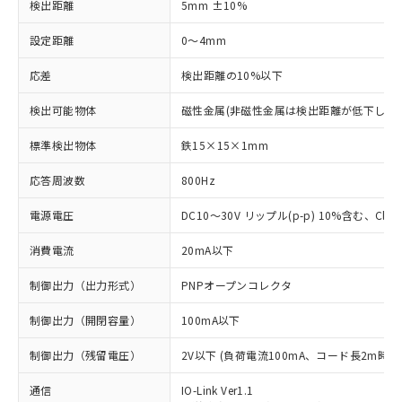
検出距離
5mm ±10%
設定距離
0～4mm
応差
検出距離の10%以下
検出可能物体
磁性金属(非磁性金属は検出距離が低下します
標準検出物体
鉄15×15×1mm
応答周波数
800Hz
電源電圧
DC10～30V リップル(p-p) 10%含む、Class
消費電流
20mA以下
制御出力（出力形式）
PNPオープンコレクタ
制御出力（開閉容量）
100mA以下
制御出力（残留電圧）
2V以下 (負荷電流100mA、コード長2m時)
通信
IO-Link Ver1.1