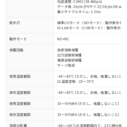
伝送速度: COM2 (38.4kbps)
データ長: 2byte (PDサイズ)/1byte (M-seque
最小サイクルタイム: 2.3ms
表示灯
標準I/Oモード（SIOモード）: 動作表示灯(
IO-Linkモード（COMモード）: 動作表示灯(
※1 対応状況
動作モード
NO+NC
対応済み：EU RoHS指令（10物質）の
保護回路
負荷短絡保護
出力逆接続保護
非含有に対応した製品が提供可能な商品で
電源逆接続保護
す。
サージ吸収
対応予定：EU RoHS指令（10物質）の非含
ご利用条件
有に対応した製品に切り替える予定のある
使用温度範囲
-40～85℃ (ただし、氷結、結露しないこと)
商品です。
UL温度定格: -25～70℃
対応予定なし：EU RoHS指令（10物質）の
以下の条件をお読みいただき、同意のうえ
非含有に非対応の商品で、対応品を出す予
保存温度範囲
-40～85℃ (ただし、氷結、結露しないこと)
ご利用ください。
定はありません。
調査・確認中：EU RoHS指令（10物質）の
使用湿度範囲
35～95%RH (ただし、結露しないこと)
本サービスは、当社制御機器事業取扱
※1 中国RoHS○×表
非含有の対応状況を調査中または確認中の
商品の当社在庫状況および標準価格
保存湿度範囲
35～95%RH (ただし、結露しないこと)
商品です。
(税抜)を提供させていただくもので
「○」：最大均質材料含有率が中国RoHSの
非該当品：ライセンス料など無形物で、有
す。
温度の影響
-40～+85℃の温度範囲内で、23℃時の検
基準値以下であることを示します。