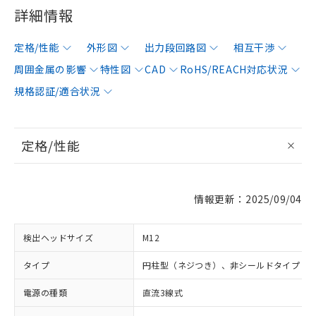
詳細情報
定格/性能
外形図
出力段回路図
相互干渉
周囲金属の影響
特性図
CAD
RoHS/REACH対応状況
規格認証/適合状況
定格/性能
情報更新：2025/09/04
検出ヘッドサイズ
M12
タイプ
円柱型（ネジつき）、非シールドタイプ
電源の種類
直流3線式