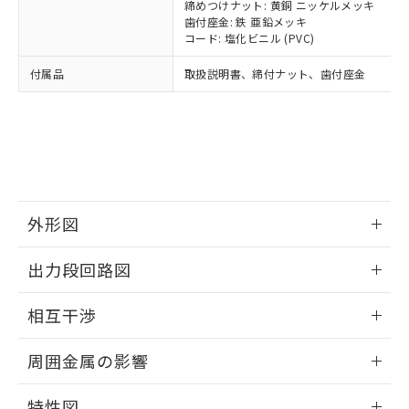
メンバーズにご登録されている必要が
締めつけナット: 黄銅 ニッケルメッキ
「－」：未確認です。当社販売部門へお問
あります。
歯付座金: 鉄 亜鉛メッキ
い合わせください。
コード: 塩化ビニル (PVC)
お客様が当ウェブサイト上で当社にご
※3 非含有証明書ダウンロード
登録された部品リストについて、当社
付属品
取扱説明書、締付ナット、歯付座金
および当社の共同利用者が、当社の製
下記の非含有証明書をダウンロードするこ
品・サービスに関するお客様との取
とができます。
合意する
キャンセル
引・商談に必要な範囲で利用すること
をご了承ください。
EU RoHS指令（10物質）の非含有証明書
※当社の共同利用者とは、
"個人情報
51物質の非含有証明書（当社基準）
の共同利用に関して"
の「1.共同利
※本証明書は発行日時点で非含有を証明す
用者の範囲」に記載されている法人を
るもので、過去に遡って非含有を証明する
指します。
外形図
ものではありません。
また、RoHS指令のフタル酸エステル類４
情報更新：2025/09/04
物質の対応では、対応完了までの期間は出
出力段回路図
荷製品に未対応品が混在することから備考
外形図
欄に対応日を記載しておりました。
情報更新：2025/09/04
相互干渉
既に当社にて対応品への在庫切替を完了
していることから、特段のことがない限
出力段回路図
情報更新：2025/09/04
周囲金属の影響
り、2022年1月12日より割愛しておりま
す。
相互干渉
情報更新：2025/09/04
特性図