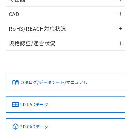
周囲金属の影響
情報更新：2025/09/04
CAD
検出物体の大きさと材質による影響
ログイン/会員登録いただくと、CADデータをダウンロー
RoHS/REACH対応状況
ドすることができます。
情報更新：2026/7/29
A: 120mm以上、B: 100mm以上
規格認証/適合状況
ログイン/会員登録
EU RoHS
注意事項・凡例
UL認証
CSA認証
CEマーキング
L: 11mm以上、φd: 40mm以上、D: 11mm以上、m: 20mm
以上、n: 36mm以上
Yes
Yes
Yes
金属埋め込み
対応状況
対応予定月
※1
※2
ダウンロードデータをご利用いただく前に、以下を必ずお読
みください。
カタログ/データシート/マニュアル
対応済み
ソフトウェアの使用条件
LR型式承認
DNV型式承認
BV型式承認
KR型式承
タイムチャート
（イギリス
（ノルウェー
（フランス
（韓国
船舶規格）
船舶規格）
船舶規格）
船舶規格
中国 RoHS
注意事項・凡例
2D CADデータ
No
No
No
No
l: 15mm以上、φd: 40mm以上、D: 15mm以上、m: 20mm
以上、n: 36mm以上
中国 RoHS表
※1 ※2
検出領域
3D CADデータ