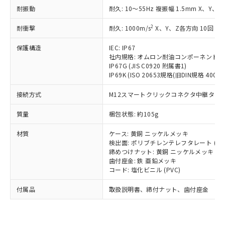
い合わせください。
（以下｢規制貨物等」という）を輸出
耐振動
記載している更新日時点での社内デー
耐久: 10～55Hz 複振幅 1.5mm X、Y、Z
*EU RoHS指令（10物質）：
または国外への提供する場合は、日本
記
タに基づき作成されるものであり、閲
説明
鉛(Pb) 1000ppm以下、 水銀(Hg) 1000ppm以下、 カド
*中国RoHS10物質の基準値 (GB/T26572)：
国政府の輸出許可(または役務取引許
2
耐衝撃
耐久: 1000m/s
X、Y、Z各方向 10回
号
覧された時点での実際の在庫および標
ミウム(Cd) 100ppm以下、
Pb(鉛) :1000ppm、 Hg(水銀) : 1000ppm、 Cd(カドミウ
可)を取得するなどの必要な手続きを
六価クロム(Cr(Ⅵ)) 1000ppm以下、ポリ臭化ビフェニル
ム) : 100ppm、
準価格とは異なる場合があることをご
類(PBB) 1000ppm以下、ポリ臭化ジフェニルエーテル類
Cr(Ⅵ)(六価クロム) : 1000ppm、 PBBs(ポリ臭化ビフェ
保護構造
とります。
IEC: IP67
了承ください。
(PBDE) 1000ppm以下、フタル酸ビス(2-エチルヘキシ
○
一定数以上の在庫あり
ニル類) : 1000ppm、 PBDEs(ポリ臭化ジフェニルエーテ
社内規格: オムロン耐油コンポーネント評
当社は規制貨物を破棄する場合は、完
ル) (DEHP)(別名：DOP) 1000ppm以下、フタル酸ブチ
正式な納期状況および標準価格はお客
ル類) : 1000ppm、
IP67G (JIS C0920 附属書1)
ルベンジル（BBP） 1000ppm以下、フタル酸ジブチル
全に破砕するなど、違法に輸出されな
DBP(フタル酸ジブチル) : 1000ppm、 DIBP(フタル酸ジ
様のお取引先、またはお客様担当のオ
IP69K (ISO 20653規格(旧DIN規格 40050 
（DBP） 1000ppm以下、フタル酸ジイソブチル
イソブチル) : 1000ppm、 BBP(フタル酸ブチルベンジ
△
一定数には満たないが在庫あり
いよう必要な手段を講じます。
ムロン制御機器販売店・当社販売員に
(DIBP) 1000ppm以下
ル) : 1000ppm、
当社は貴社製品を、核兵器、ミサイ
但し、RoHS指令で産業用監視および制御機器に対する
DEHP(フタル酸ビス(2-エチルヘキシル)) : 1000ppm
ご相談ください。
接続方式
M12スマートクリックコネクタ中継タイプ (
適用除外項目は除く。
ル、化学兵器、生物兵器またはその他
－
在庫なし(最新の在庫状況につ
オムロン制御機器販売店や当社販売拠
フタル酸エステル類の４物質については閾値を超える意
武器並びにこれらの製造装置等に一切
いては、お客様のお取引先、ま
図的な使用がないことを確認しています。
質量
点は「
販売ネットワーク
梱包状態: 約105g
」をご確認
※2 環境保護使用期限
使用いたしません。
たはお客様担当のオムロン制御
ください。
当社は、貴社製品を第三者に販売する
材質
機器販売店・当社販売員にご確
ケース: 黄銅 ニッケルメッキ
在庫状況および標準価格結果を当社の
※2 対応予定月
「ｅ」：有害物質（10物質）のすべてが基
場合は、上記1、2および3の内容を当
検出面: ポリブチレンテレフタレート (PB
認ください)
事前の承諾なく第三者に漏洩または開
準値以下であることを示します。
締めつけナット: 黄銅 ニッケルメッキ
該第三者に通知します。また当社は、
示しないようお願いします。
歯付座金: 鉄 亜鉛メッキ
部品在庫の切り替え状況などにより、予定
「10」：通常の使用状況下において有害物
販売先および販売に係わる関係者が違
マイパーツ機能（部品リスト作成サー
空
受注生産機種、また在庫状況の
コード: 塩化ビニル (PVC)
月が前後することがあります。
質が外部に漏えいし、環境に深刻な影響を
法に輸出するおそれがある場合は、取
ビス）をご利用いただくには、I-Web
白
情報を公開していない機種
及ぼさない年数を意味します。
り引きをいたしません。
メンバーズにご登録されている必要が
付属品
取扱説明書、締付ナット、歯付座金
「－」：未確認です。当社販売部門へお問
あります。
い合わせください。
お客様が当ウェブサイト上で当社にご
※3 非含有証明書ダウンロード
登録された部品リストについて、当社