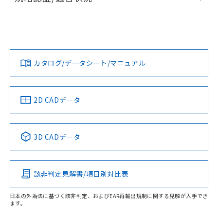
ログイン/会員登録
EU RoHS
注意事項・凡例
UL認証
CSA認証
CEマーキング
L: 0mm以上、φd: 18mm以上、D: 0mm以上、m: 20mm以
上、n: 27mm以上
Yes
Yes
Yes
金属埋め込み
対応状況
対応予定月
※1
※2
ダウンロードデータをご利用いただく前に、以下を必ずお読
タイムチャート
みください。
カタログ/データシート/マニュアル
対応済み
ソフトウェアの使用条件
LR型式承認
DNV型式承認
BV型式承認
KR型式承
（イギリス
（ノルウェー
（フランス
（韓国
船舶規格）
船舶規格）
船舶規格）
船舶規格
中国 RoHS
注意事項・凡例
2D CADデータ
No
No
No
No
l: 0mm以上、φd: 18mm以上、D: 0mm以上、m: 20mm以
上、n: 27mm以上
中国 RoHS表
※1 ※2
検出領域
3D CADデータ
この製品の規格認証/適合状況ページへ
Pb
Hg
Cd
Cr(VI)
その他の認証はこちらのページからご検索ください
該非判定見解書/項目別対比表
X
O
O
O
日本の外為法に基づく該非判定、およびEAR再輸出規制に関する見解が入手でき
ます。
"対応済み"や非含有の記載がされた商品であっても、流通