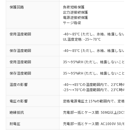
保護回路
負荷短絡保護
出力逆接続保護
※1 対応状況
電源逆接続保護
サージ吸収
対応済み：EU RoHS指令（10物質）の
使用温度範囲
-40～85℃ (ただし、氷結、結露しないこ
非含有に対応した製品が提供可能な商品で
UL温度定格: -25～70℃
す。
対応予定：EU RoHS指令（10物質）の非含
保存温度範囲
-40～85℃ (ただし、氷結、結露しないこ
ご利用条件
有に対応した製品に切り替える予定のある
商品です。
使用湿度範囲
35～95%RH (ただし、結露しないこと)
対応予定なし：EU RoHS指令（10物質）の
以下の条件をお読みいただき、同意のうえ
非含有に非対応の商品で、対応品を出す予
保存湿度範囲
35～95%RH (ただし、結露しないこと)
ご利用ください。
定はありません。
調査・確認中：EU RoHS指令（10物質）の
温度の影響
-40～+85℃の温度範囲内で、23℃時の
本サービスは、当社制御機器事業取扱
※1 中国RoHS○×表
非含有の対応状況を調査中または確認中の
-25～+70℃の温度範囲内で、23℃時の
商品の当社在庫状況および標準価格
商品です。
(税抜)を提供させていただくもので
「○」：最大均質材料含有率が中国RoHSの
電圧の影響
定格電源電圧±15%の範囲内で、定格電
非該当品：ライセンス料など無形物で、有
す。
基準値以下であることを示します。
害物質有無と関係のない商品です。
当社制御機器事業取扱商品の中には、
絶縁抵抗
充電部一括とケース間: 50MΩ以上(DC50
「×」：最大均質材料含有率が中国RoHSの
仕入先様の事情により、非含有部品として
本サービスの対象外となる商品もある
基準値を超えていることを示します。
いたものが、含有品と判明した場合などや
当社は、これら貴社製品のうち、外国
ことをご了承ください。
耐電圧
充電部一括とケース間: AC1000V 50/60Hz
「－」：未確認です。当社販売部門へお問
むを得ず変更することがあります。
為替および外国貿易法に定める商品
在庫状況および標準価格照会結果は、