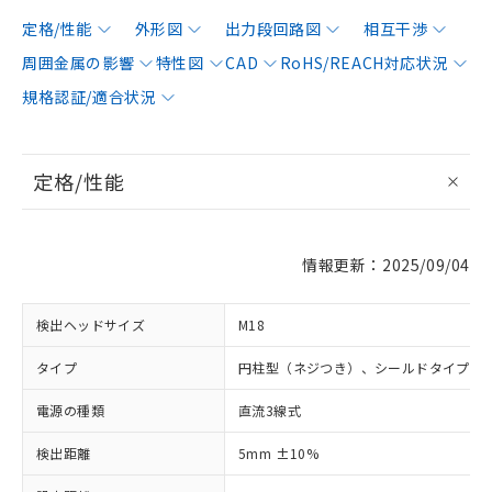
定格/性能
外形図
出力段回路図
相互干渉
周囲金属の影響
特性図
CAD
RoHS/REACH対応状況
規格認証/適合状況
定格/性能
情報更新：2025/09/04
検出ヘッドサイズ
M18
タイプ
円柱型（ネジつき）、シールドタイプ
電源の種類
直流3線式
検出距離
5mm ±10%