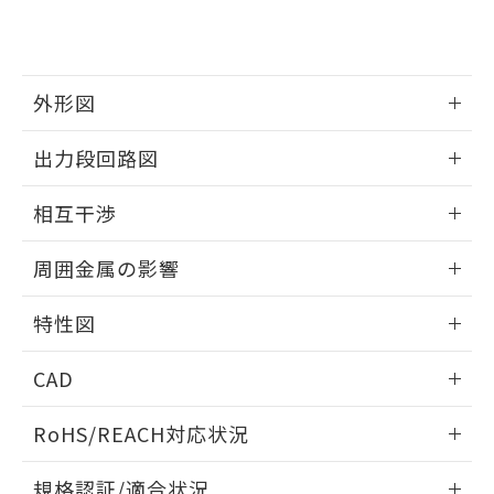
および当社の共同利用者が、当社の製
下記の非含有証明書をダウンロードするこ
品・サービスに関するお客様との取
とができます。
合意する
キャンセル
引・商談に必要な範囲で利用すること
をご了承ください。
EU RoHS指令（10物質）の非含有証明書
外形図
※当社の共同利用者とは、
"個人情報
51物質の非含有証明書（当社基準）
の共同利用に関して"
の「1.共同利
※本証明書は発行日時点で非含有を証明す
情報更新：2025/09/04
用者の範囲」に記載されている法人を
出力段回路図
るもので、過去に遡って非含有を証明する
指します。
ものではありません。
外形図
情報更新：2025/09/04
相互干渉
また、RoHS指令のフタル酸エステル類４
物質の対応では、対応完了までの期間は出
出力段回路図
情報更新：2025/09/04
荷製品に未対応品が混在することから備考
周囲金属の影響
欄に対応日を記載しておりました。
相互干渉
既に当社にて対応品への在庫切替を完了
情報更新：2025/09/04
特性図
していることから、特段のことがない限
り、2022年1月12日より割愛しておりま
周囲金属の影響
情報更新：2025/09/04
す。
CAD
検出物体の大きさと材質による影響
ログイン/会員登録いただくと、CADデータをダウンロー
RoHS/REACH対応状況
ドすることができます。
情報更新：2026/7/29
A: 50mm以上、B: 35mm以上
規格認証/適合状況