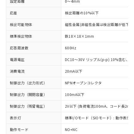
設定距離
0～4mm
応差
検出距離の10%以下
検出可能物体
磁性金属(非磁性金属は検出距離が低下し
標準検出物体
鉄18×18×1mm
応答周波数
600Hz
電源電圧
DC10～30V リップル(p-p) 10%含む、Cla
消費電流
20mA以下
制御出力（出力形式）
NPNオープンコレクタ
制御出力（開閉容量）
100mA以下
制御出力（残留電圧）
2V以下 (負荷電流100mA、コード長2m時
表示灯
標準I/Oモード（SIOモード）: 動作表示灯
動作モード
NO+NC