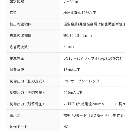
設定距離
0～4mm
応差
検出距離の10%以下
検出可能物体
磁性金属(非磁性金属は検出距離が低下し
標準検出物体
鉄18×18×1mm
応答周波数
600Hz
電源電圧
DC10～30V リップル(p-p) 10%含む、Cla
消費電流
16mA以下
制御出力（出力形式）
PNPオープンコレクタ
制御出力（開閉容量）
200mA以下
制御出力（残留電圧）
2V以下 (負荷電流200mA、コード長2m時
表示灯
標準I/Oモード（SIOモード）: 動作表示灯
動作モード
NC