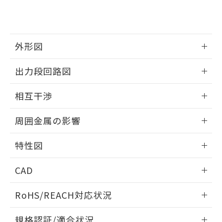
および当社の共同利用者が、当社の製
下記の非含有証明書をダウンロードするこ
品・サービスに関するお客様との取
とができます。
合意する
キャンセル
引・商談に必要な範囲で利用すること
をご了承ください。
EU RoHS指令（10物質）の非含有証明書
外形図
※当社の共同利用者とは、
"個人情報
51物質の非含有証明書（当社基準）
の共同利用に関して"
の「1.共同利
※本証明書は発行日時点で非含有を証明す
情報更新：2025/09/04
用者の範囲」に記載されている法人を
出力段回路図
るもので、過去に遡って非含有を証明する
指します。
ものではありません。
外形図
情報更新：2025/09/04
相互干渉
また、RoHS指令のフタル酸エステル類４
物質の対応では、対応完了までの期間は出
出力段回路図
情報更新：2025/09/04
荷製品に未対応品が混在することから備考
周囲金属の影響
欄に対応日を記載しておりました。
相互干渉
既に当社にて対応品への在庫切替を完了
情報更新：2025/09/04
特性図
していることから、特段のことがない限
り、2022年1月12日より割愛しておりま
周囲金属の影響
情報更新：2025/09/04
す。
CAD
検出物体の大きさと材質による影響
ログイン/会員登録いただくと、CADデータをダウンロー
RoHS/REACH対応状況
ドすることができます。
情報更新：2026/7/29
A: 50mm以上、B: 35mm以上
規格認証/適合状況