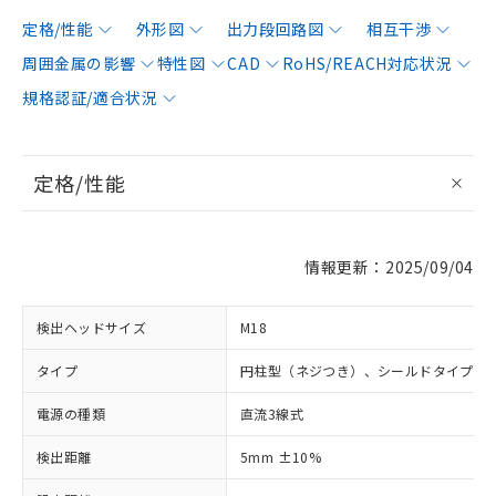
定格/性能
外形図
出力段回路図
相互干渉
周囲金属の影響
特性図
CAD
RoHS/REACH対応状況
規格認証/適合状況
定格/性能
情報更新：2025/09/04
検出ヘッドサイズ
M18
タイプ
円柱型（ネジつき）、シールドタイプ
電源の種類
直流3線式
検出距離
5mm ±10%