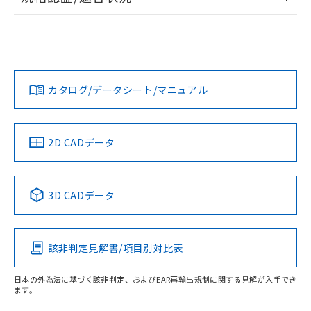
ログイン/会員登録
EU RoHS
注意事項・凡例
UL認証
CSA認証
CEマーキング
L: 0mm以上、φd: 18mm以上、D: 0mm以上、m: 20mm以
上、n: 27mm以上
Yes
Yes
Yes
金属埋め込み
対応状況
対応予定月
※1
※2
ダウンロードデータをご利用いただく前に、以下を必ずお読
みください。
カタログ/データシート/マニュアル
対応済み
ソフトウェアの使用条件
LR型式承認
DNV型式承認
BV型式承認
KR型式承
タイムチャート
（イギリス
（ノルウェー
（フランス
（韓国
船舶規格）
船舶規格）
船舶規格）
船舶規格
中国 RoHS
注意事項・凡例
2D CADデータ
No
No
No
No
l: 0mm以上、φd: 18mm以上、D: 0mm以上、m: 20mm以
上、n: 27mm以上
中国 RoHS表
※1 ※2
検出領域
3D CADデータ
この製品の規格認証/適合状況ページへ
Pb
Hg
Cd
Cr(VI)
その他の認証はこちらのページからご検索ください
該非判定見解書/項目別対比表
X
O
O
O
日本の外為法に基づく該非判定、およびEAR再輸出規制に関する見解が入手でき
ます。
"対応済み"や非含有の記載がされた商品であっても、流通