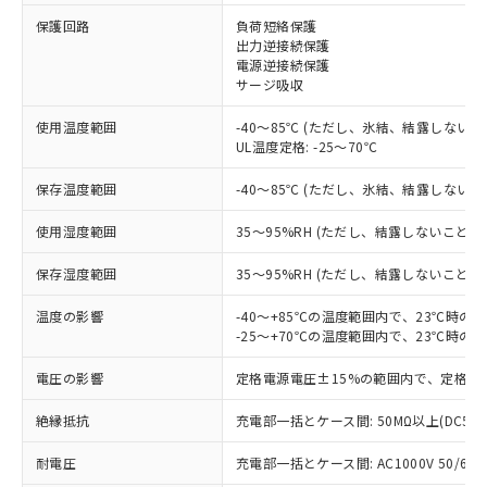
保護回路
負荷短絡保護
出力逆接続保護
※1 対応状況
電源逆接続保護
サージ吸収
対応済み：EU RoHS指令（10物質）の
使用温度範囲
-40～85℃ (ただし、氷結、結露しないこ
非含有に対応した製品が提供可能な商品で
UL温度定格: -25～70℃
す。
対応予定：EU RoHS指令（10物質）の非含
保存温度範囲
-40～85℃ (ただし、氷結、結露しないこ
ご利用条件
有に対応した製品に切り替える予定のある
商品です。
使用湿度範囲
35～95%RH (ただし、結露しないこと)
対応予定なし：EU RoHS指令（10物質）の
以下の条件をお読みいただき、同意のうえ
非含有に非対応の商品で、対応品を出す予
保存湿度範囲
35～95%RH (ただし、結露しないこと)
ご利用ください。
定はありません。
調査・確認中：EU RoHS指令（10物質）の
温度の影響
-40～+85℃の温度範囲内で、23℃時の
本サービスは、当社制御機器事業取扱
※1 中国RoHS○×表
非含有の対応状況を調査中または確認中の
-25～+70℃の温度範囲内で、23℃時の
商品の当社在庫状況および標準価格
商品です。
(税抜)を提供させていただくもので
「○」：最大均質材料含有率が中国RoHSの
電圧の影響
定格電源電圧±15%の範囲内で、定格電
非該当品：ライセンス料など無形物で、有
す。
基準値以下であることを示します。
害物質有無と関係のない商品です。
当社制御機器事業取扱商品の中には、
絶縁抵抗
充電部一括とケース間: 50MΩ以上(DC50
「×」：最大均質材料含有率が中国RoHSの
仕入先様の事情により、非含有部品として
本サービスの対象外となる商品もある
基準値を超えていることを示します。
いたものが、含有品と判明した場合などや
当社は、これら貴社製品のうち、外国
ことをご了承ください。
耐電圧
充電部一括とケース間: AC1000V 50/60Hz
「－」：未確認です。当社販売部門へお問
むを得ず変更することがあります。
為替および外国貿易法に定める商品
在庫状況および標準価格照会結果は、