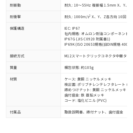
い合わせください。
（以下｢規制貨物等」という）を輸出
耐振動
記載している更新日時点での社内デー
耐久: 10～55Hz 複振幅 1.5mm X、Y、Z
*EU RoHS指令（10物質）：
または国外への提供する場合は、日本
記
タに基づき作成されるものであり、閲
説明
鉛(Pb) 1000ppm以下、 水銀(Hg) 1000ppm以下、 カド
*中国RoHS10物質の基準値 (GB/T26572)：
国政府の輸出許可(または役務取引許
2
耐衝撃
耐久: 1000m/s
X、Y、Z各方向 10回
号
覧された時点での実際の在庫および標
ミウム(Cd) 100ppm以下、
Pb(鉛) :1000ppm、 Hg(水銀) : 1000ppm、 Cd(カドミウ
可)を取得するなどの必要な手続きを
六価クロム(Cr(Ⅵ)) 1000ppm以下、ポリ臭化ビフェニル
ム) : 100ppm、
準価格とは異なる場合があることをご
類(PBB) 1000ppm以下、ポリ臭化ジフェニルエーテル類
Cr(Ⅵ)(六価クロム) : 1000ppm、 PBBs(ポリ臭化ビフェ
保護構造
とります。
IEC: IP67
了承ください。
(PBDE) 1000ppm以下、フタル酸ビス(2-エチルヘキシ
○
一定数以上の在庫あり
ニル類) : 1000ppm、 PBDEs(ポリ臭化ジフェニルエーテ
社内規格: オムロン耐油コンポーネント評
当社は規制貨物を破棄する場合は、完
ル) (DEHP)(別名：DOP) 1000ppm以下、フタル酸ブチ
正式な納期状況および標準価格はお客
ル類) : 1000ppm、
IP67G (JIS C0920 附属書1)
ルベンジル（BBP） 1000ppm以下、フタル酸ジブチル
全に破砕するなど、違法に輸出されな
DBP(フタル酸ジブチル) : 1000ppm、 DIBP(フタル酸ジ
様のお取引先、またはお客様担当のオ
IP69K (ISO 20653規格(旧DIN規格 40050 
（DBP） 1000ppm以下、フタル酸ジイソブチル
イソブチル) : 1000ppm、 BBP(フタル酸ブチルベンジ
△
一定数には満たないが在庫あり
いよう必要な手段を講じます。
ムロン制御機器販売店・当社販売員に
(DIBP) 1000ppm以下
ル) : 1000ppm、
当社は貴社製品を、核兵器、ミサイ
但し、RoHS指令で産業用監視および制御機器に対する
DEHP(フタル酸ビス(2-エチルヘキシル)) : 1000ppm
ご相談ください。
接続方式
M12スマートクリックコネクタ中継タイプ (
適用除外項目は除く。
ル、化学兵器、生物兵器またはその他
－
在庫なし(最新の在庫状況につ
オムロン制御機器販売店や当社販売拠
フタル酸エステル類の４物質については閾値を超える意
武器並びにこれらの製造装置等に一切
いては、お客様のお取引先、ま
図的な使用がないことを確認しています。
質量
点は「
販売ネットワーク
梱包状態: 約105g
」をご確認
※2 環境保護使用期限
使用いたしません。
たはお客様担当のオムロン制御
ください。
当社は、貴社製品を第三者に販売する
材質
機器販売店・当社販売員にご確
ケース: 黄銅 ニッケルメッキ
在庫状況および標準価格結果を当社の
※2 対応予定月
「ｅ」：有害物質（10物質）のすべてが基
場合は、上記1、2および3の内容を当
検出面: ポリブチレンテレフタレート (PB
認ください)
事前の承諾なく第三者に漏洩または開
準値以下であることを示します。
締めつけナット: 黄銅 ニッケルメッキ
該第三者に通知します。また当社は、
示しないようお願いします。
歯付座金: 鉄 亜鉛メッキ
部品在庫の切り替え状況などにより、予定
「10」：通常の使用状況下において有害物
販売先および販売に係わる関係者が違
マイパーツ機能（部品リスト作成サー
空
受注生産機種、また在庫状況の
コード: 塩化ビニル (PVC)
月が前後することがあります。
質が外部に漏えいし、環境に深刻な影響を
法に輸出するおそれがある場合は、取
ビス）をご利用いただくには、I-Web
白
情報を公開していない機種
及ぼさない年数を意味します。
り引きをいたしません。
メンバーズにご登録されている必要が
付属品
取扱説明書、締付ナット、歯付座金
「－」：未確認です。当社販売部門へお問
あります。
い合わせください。
お客様が当ウェブサイト上で当社にご
※3 非含有証明書ダウンロード
登録された部品リストについて、当社