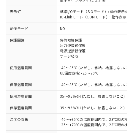
表示灯
標準I/Oモード（SIOモード）: 動作表示灯(
IO-Linkモード（COMモード）: 動作表示灯(
動作モード
NO
※1 対応状況
保護回路
負荷短絡保護
出力逆接続保護
対応済み：EU RoHS指令（10物質）の
電源逆接続保護
非含有に対応した製品が提供可能な商品で
サージ吸収
す。
対応予定：EU RoHS指令（10物質）の非含
使用温度範囲
-40～85℃ (ただし、氷結、結露しないこと)
ご利用条件
有に対応した製品に切り替える予定のある
UL温度定格: -25～70℃
商品です。
対応予定なし：EU RoHS指令（10物質）の
保存温度範囲
-40～85℃ (ただし、氷結、結露しないこと)
以下の条件をお読みいただき、同意のうえ
非含有に非対応の商品で、対応品を出す予
ご利用ください。
定はありません。
使用湿度範囲
35～95%RH (ただし、結露しないこと)
調査・確認中：EU RoHS指令（10物質）の
本サービスは、当社制御機器事業取扱
※1 中国RoHS○×表
保存湿度範囲
35～95%RH (ただし、結露しないこと)
非含有の対応状況を調査中または確認中の
商品の当社在庫状況および標準価格
商品です。
(税抜)を提供させていただくもので
温度の影響
-40～+85℃の温度範囲内で、23℃時の検
「○」：最大均質材料含有率が中国RoHSの
非該当品：ライセンス料など無形物で、有
す。
-25～+70℃の温度範囲内で、23℃時の検
基準値以下であることを示します。
害物質有無と関係のない商品です。
当社制御機器事業取扱商品の中には、
「×」：最大均質材料含有率が中国RoHSの