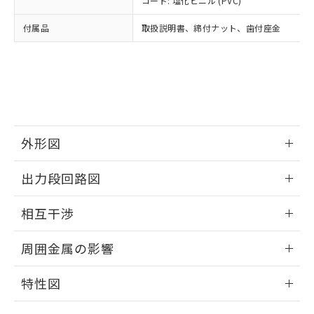
コード: 塩化ビニル (PVC)
あります。
い合わせください。
お客様が当ウェブサイト上で当社にご
※3 非含有証明書ダウンロード
付属品
取扱説明書、締付ナット、歯付座金
登録された部品リストについて、当社
および当社の共同利用者が、当社の製
下記の非含有証明書をダウンロードするこ
品・サービスに関するお客様との取
とができます。
合意する
キャンセル
引・商談に必要な範囲で利用すること
をご了承ください。
EU RoHS指令（10物質）の非含有証明書
※当社の共同利用者とは、
"個人情報
51物質の非含有証明書（当社基準）
の共同利用に関して"
の「1.共同利
※本証明書は発行日時点で非含有を証明す
用者の範囲」に記載されている法人を
外形図
るもので、過去に遡って非含有を証明する
指します。
ものではありません。
情報更新：2025/09/04
また、RoHS指令のフタル酸エステル類４
出力段回路図
物質の対応では、対応完了までの期間は出
外形図
荷製品に未対応品が混在することから備考
情報更新：2025/09/04
相互干渉
欄に対応日を記載しておりました。
既に当社にて対応品への在庫切替を完了
出力段回路図
情報更新：2025/09/04
周囲金属の影響
していることから、特段のことがない限
り、2022年1月12日より割愛しておりま
相互干渉
情報更新：2025/09/04
す。
特性図
周囲金属の影響
情報更新：2025/09/04