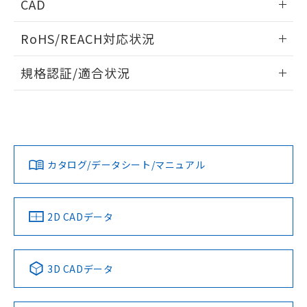
CAD
検出物体の大きさと材質による影響
ログイン/会員登録いただくと、CADデータをダウンロー
RoHS/REACH対応状況
ドすることができます。
情報更新：2026/7/29
A: 50mm以上、B: 35mm以上
規格認証/適合状況
ログイン/会員登録
EU RoHS
注意事項・凡例
UL認証
CSA認証
CEマーキング
L: 0mm以上、φd: 18mm以上、D: 0mm以上、m: 20mm以
上、n: 27mm以上
Yes
Yes
Yes
金属埋め込み
対応状況
対応予定月
※1
※2
ダウンロードデータをご利用いただく前に、以下を必ずお読
みください。
カタログ/データシート/マニュアル
対応済み
ソフトウェアの使用条件
LR型式承認
DNV型式承認
BV型式承認
KR型式承
タイムチャート
（イギリス
（ノルウェー
（フランス
（韓国
船舶規格）
船舶規格）
船舶規格）
船舶規格
中国 RoHS
注意事項・凡例
2D CADデータ
No
No
No
No
l: 0mm以上、φd: 18mm以上、D: 0mm以上、m: 20mm以
上、n: 27mm以上
中国 RoHS表
※1 ※2
検出領域
3D CADデータ
この製品の規格認証/適合状況ページへ
Pb
Hg
Cd
Cr(VI)
その他の認証はこちらのページからご検索ください