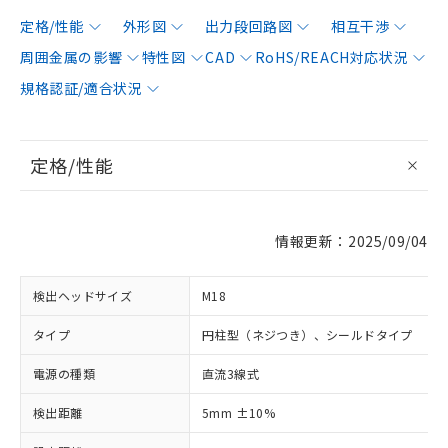
定格/性能
外形図
出力段回路図
相互干渉
周囲金属の影響
特性図
CAD
RoHS/REACH対応状況
規格認証/適合状況
定格/性能
情報更新：2025/09/04
検出ヘッドサイズ
M18
タイプ
円柱型（ネジつき）、シールドタイプ
電源の種類
直流3線式
検出距離
5mm ±10%