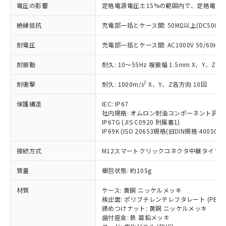
仕入先様の事情により、非含有部品として
本サービスの対象外となる商品もある
電圧の影響
定格電源電圧±15%の範囲内で、定格電源
基準値を超えていることを示します。
いたものが、含有品と判明した場合などや
当社は、これら貴社製品のうち、外国
ことをご了承ください。
「－」：未確認です。当社販売部門へお問
むを得ず変更することがあります。
為替および外国貿易法に定める商品
絶縁抵抗
充電部一括とケース間: 50MΩ以上(DC500V
在庫状況および標準価格照会結果は、
い合わせください。
（以下｢規制貨物等」という）を輸出
記載している更新日時点での社内デー
*EU RoHS指令（10物質）：
または国外への提供する場合は、日本
耐電圧
充電部一括とケース間: AC1000V 50/60Hz 1
記
タに基づき作成されるものであり、閲
説明
鉛(Pb) 1000ppm以下、 水銀(Hg) 1000ppm以下、 カド
*中国RoHS10物質の基準値 (GB/T26572)：
国政府の輸出許可(または役務取引許
号
覧された時点での実際の在庫および標
ミウム(Cd) 100ppm以下、
Pb(鉛) :1000ppm、 Hg(水銀) : 1000ppm、 Cd(カドミウ
耐振動
耐久: 10～55Hz 複振幅 1.5mm X、Y、Z各
可)を取得するなどの必要な手続きを
六価クロム(Cr(Ⅵ)) 1000ppm以下、ポリ臭化ビフェニル
ム) : 100ppm、
準価格とは異なる場合があることをご
類(PBB) 1000ppm以下、ポリ臭化ジフェニルエーテル類
Cr(Ⅵ)(六価クロム) : 1000ppm、 PBBs(ポリ臭化ビフェ
とります。
了承ください。
(PBDE) 1000ppm以下、フタル酸ビス(2-エチルヘキシ
○
一定数以上の在庫あり
ニル類) : 1000ppm、 PBDEs(ポリ臭化ジフェニルエーテ
2
耐衝撃
耐久: 1000m/s
X、Y、Z各方向 10回
当社は規制貨物を破棄する場合は、完
ル) (DEHP)(別名：DOP) 1000ppm以下、フタル酸ブチ
正式な納期状況および標準価格はお客
ル類) : 1000ppm、
ルベンジル（BBP） 1000ppm以下、フタル酸ジブチル
全に破砕するなど、違法に輸出されな
DBP(フタル酸ジブチル) : 1000ppm、 DIBP(フタル酸ジ
様のお取引先、またはお客様担当のオ
（DBP） 1000ppm以下、フタル酸ジイソブチル
保護構造
IEC: IP67
イソブチル) : 1000ppm、 BBP(フタル酸ブチルベンジ
△
一定数には満たないが在庫あり
いよう必要な手段を講じます。
ムロン制御機器販売店・当社販売員に
(DIBP) 1000ppm以下
ル) : 1000ppm、
社内規格: オムロン耐油コンポーネント評価
当社は貴社製品を、核兵器、ミサイ
但し、RoHS指令で産業用監視および制御機器に対する
DEHP(フタル酸ビス(2-エチルヘキシル)) : 1000ppm
ご相談ください。
IP67G (JIS C0920 附属書1)
適用除外項目は除く。
ル、化学兵器、生物兵器またはその他
－
在庫なし(最新の在庫状況につ
IP69K (ISO 20653規格(旧DIN規格 40050 PA
オムロン制御機器販売店や当社販売拠
フタル酸エステル類の４物質については閾値を超える意
武器並びにこれらの製造装置等に一切
いては、お客様のお取引先、ま
図的な使用がないことを確認しています。
点は「
販売ネットワーク
」をご確認
※2 環境保護使用期限
使用いたしません。
接続方式
M12スマートクリックコネクタ中継タイプ (0
たはお客様担当のオムロン制御
ください。
当社は、貴社製品を第三者に販売する
機器販売店・当社販売員にご確
在庫状況および標準価格結果を当社の
※2 対応予定月
「ｅ」：有害物質（10物質）のすべてが基
質量
梱包状態: 約105g
場合は、上記1、2および3の内容を当
認ください)
事前の承諾なく第三者に漏洩または開
準値以下であることを示します。
該第三者に通知します。また当社は、
示しないようお願いします。
材質
ケース: 黄銅 ニッケルメッキ
部品在庫の切り替え状況などにより、予定
「10」：通常の使用状況下において有害物
販売先および販売に係わる関係者が違
マイパーツ機能（部品リスト作成サー
空
受注生産機種、また在庫状況の
検出面: ポリブチレンテレフタレート (PBT)
月が前後することがあります。
質が外部に漏えいし、環境に深刻な影響を
法に輸出するおそれがある場合は、取
ビス）をご利用いただくには、I-Web
白
情報を公開していない機種
締めつけナット: 黄銅 ニッケルメッキ
及ぼさない年数を意味します。
り引きをいたしません。
メンバーズにご登録されている必要が
歯付座金: 鉄 亜鉛メッキ
「－」：未確認です。当社販売部門へお問