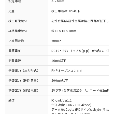
設定距離
0～4mm
応差
検出距離の10%以下
検出可能物体
磁性金属(非磁性金属は検出距離が低下します
標準検出物体
鉄18×18×1mm
応答周波数
600Hz
電源電圧
DC10～30V リップル(p-p) 10%含む、Class
消費電流
16mA以下
制御出力（出力形式）
PNPオープンコレクタ
制御出力（開閉容量）
200mA以下
制御出力（残留電圧）
2V以下 (負荷電流200mA、コード長2m時)
通信
IO-Link Ver1.1
伝送速度: COM2 (38.4kbps)
データ長: 2byte (PDサイズ)/1byte (M-seque
最小サイクルタイム: 2.3ms