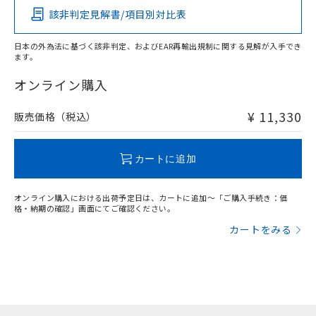
該非判定見解書/項目別対比表
X
O
O
O
日本の外為法に基づく該非判定、およびEAR再輸出規制に関する見解が入手でき
ます。
"対応済み"や非含有の記載がされた商品であっても、流通
在庫等で未対応品が混在する可能性があります。
オンライン購入
非含有品が必要な際は、弊社営業部門もしくは販売店へお
問い合わせください。
¥ 11,330
販売価格（税込）
この製品のRoHS/REACH対応状況ページへ
カートに追加
オンライン購入における出荷予定日は、カートに追加～「ご購入手続き：価
格・納期の確認」画面にてご確認ください。
カートをみる