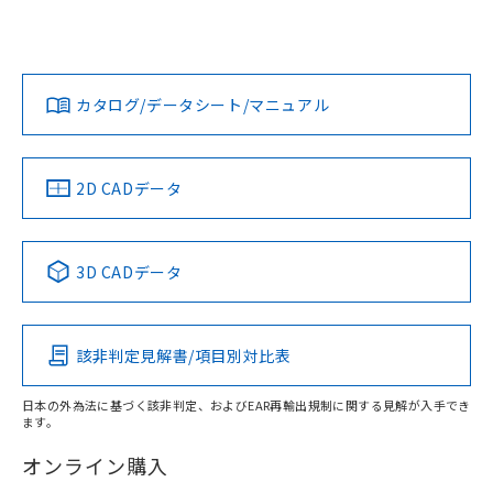
UL認証
CSA認証
CEマーキング
L: 60mm以上、φd: 200mm以上、D: 60mm以上、m:
150mm以上、n: 180mm以上
Yes
Yes
Yes
金属埋め込み
対応状況
対応予定月
※1
※2
ダウンロードデータをご利用いただく前に、以下を必ずお読
タイムチャート
みください。
カタログ/データシート/マニュアル
対応済み
ソフトウェアの使用条件
LR型式承認
DNV型式承認
BV型式承認
KR型式承
（イギリス
（ノルウェー
（フランス
（韓国
船舶規格）
船舶規格）
船舶規格）
船舶規格
中国 RoHS
注意事項・凡例
2D CADデータ
No
No
No
No
l: 65mm以上、φd: 200mm以上、D: 65mm以上、m:
150mm以上、n: 180mm以上
中国 RoHS表
※1 ※2
検出領域
3D CADデータ
この製品の規格認証/適合状況ページへ
Pb
Hg
Cd
Cr(VI)
その他の認証はこちらのページからご検索ください
該非判定見解書/項目別対比表
X
O
O
O
日本の外為法に基づく該非判定、およびEAR再輸出規制に関する見解が入手でき
ます。
"対応済み"や非含有の記載がされた商品であっても、流通
在庫等で未対応品が混在する可能性があります。
オンライン購入
非含有品が必要な際は、弊社営業部門もしくは販売店へお