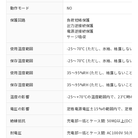
動作モード
NO
※1 対応状況
保護回路
負荷短絡保護
対応済み：EU RoHS指令（10物質）の
出力逆接続保護
電源逆接続保護
非含有に対応した製品が提供可能な商品で
サージ吸収
す。
対応予定：EU RoHS指令（10物質）の非含
使用温度範囲
ご利用条件
-25～70℃ (ただし、氷結、結露しないこ
有に対応した製品に切り替える予定のある
商品です。
保存温度範囲
-25～70℃ (ただし、氷結、結露しないこ
対応予定なし：EU RoHS指令（10物質）の
以下の条件をお読みいただき、同意のうえ
非含有に非対応の商品で、対応品を出す予
使用湿度範囲
35～95%RH (ただし、結露しないこと)
ご利用ください。
定はありません。
調査・確認中：EU RoHS指令（10物質）の
保存湿度範囲
35～95%RH (ただし、結露しないこと)
本サービスは、当社制御機器事業取扱
※1 中国RoHS○×表
非含有の対応状況を調査中または確認中の
商品の当社在庫状況および標準価格
商品です。
温度の影響
-25～+70℃の温度範囲内で、23℃時の
(税抜)を提供させていただくもので
「○」：最大均質材料含有率が中国RoHSの
非該当品：ライセンス料など無形物で、有
す。
基準値以下であることを示します。
電圧の影響
定格電源電圧±15%の範囲内で、定格電
害物質有無と関係のない商品です。
当社制御機器事業取扱商品の中には、
「×」：最大均質材料含有率が中国RoHSの
仕入先様の事情により、非含有部品として
本サービスの対象外となる商品もある
絶縁抵抗
充電部一括とケース間: 50MΩ以上(DC50
基準値を超えていることを示します。
いたものが、含有品と判明した場合などや
当社は、これら貴社製品のうち、外国
ことをご了承ください。
「－」：未確認です。当社販売部門へお問
むを得ず変更することがあります。
為替および外国貿易法に定める商品
在庫状況および標準価格照会結果は、
耐電圧
充電部一括とケース間: AC1000V 50/60Hz
い合わせください。
（以下｢規制貨物等」という）を輸出