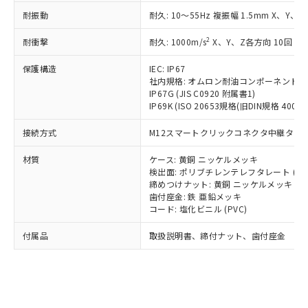
記載している更新日時点での社内デー
*EU RoHS指令（10物質）：
または国外への提供する場合は、日本
記
タに基づき作成されるものであり、閲
説明
耐振動
耐久: 10～55Hz 複振幅 1.5mm X、Y、Z
鉛(Pb) 1000ppm以下、 水銀(Hg) 1000ppm以下、 カド
*中国RoHS10物質の基準値 (GB/T26572)：
国政府の輸出許可(または役務取引許
号
覧された時点での実際の在庫および標
ミウム(Cd) 100ppm以下、
Pb(鉛) :1000ppm、 Hg(水銀) : 1000ppm、 Cd(カドミウ
可)を取得するなどの必要な手続きを
六価クロム(Cr(Ⅵ)) 1000ppm以下、ポリ臭化ビフェニル
2
耐衝撃
ム) : 100ppm、
耐久: 1000m/s
X、Y、Z各方向 10回
準価格とは異なる場合があることをご
類(PBB) 1000ppm以下、ポリ臭化ジフェニルエーテル類
Cr(Ⅵ)(六価クロム) : 1000ppm、 PBBs(ポリ臭化ビフェ
とります。
了承ください。
(PBDE) 1000ppm以下、フタル酸ビス(2-エチルヘキシ
○
一定数以上の在庫あり
ニル類) : 1000ppm、 PBDEs(ポリ臭化ジフェニルエーテ
当社は規制貨物を破棄する場合は、完
保護構造
IEC: IP67
ル) (DEHP)(別名：DOP) 1000ppm以下、フタル酸ブチ
正式な納期状況および標準価格はお客
ル類) : 1000ppm、
ルベンジル（BBP） 1000ppm以下、フタル酸ジブチル
社内規格: オムロン耐油コンポーネント評
全に破砕するなど、違法に輸出されな
DBP(フタル酸ジブチル) : 1000ppm、 DIBP(フタル酸ジ
様のお取引先、またはお客様担当のオ
（DBP） 1000ppm以下、フタル酸ジイソブチル
イソブチル) : 1000ppm、 BBP(フタル酸ブチルベンジ
IP67G (JIS C0920 附属書1)
△
一定数には満たないが在庫あり
いよう必要な手段を講じます。
ムロン制御機器販売店・当社販売員に
(DIBP) 1000ppm以下
ル) : 1000ppm、
IP69K (ISO 20653規格(旧DIN規格 40050 
当社は貴社製品を、核兵器、ミサイ
但し、RoHS指令で産業用監視および制御機器に対する
DEHP(フタル酸ビス(2-エチルヘキシル)) : 1000ppm
ご相談ください。
適用除外項目は除く。
ル、化学兵器、生物兵器またはその他
－
在庫なし(最新の在庫状況につ
オムロン制御機器販売店や当社販売拠
接続方式
フタル酸エステル類の４物質については閾値を超える意
M12スマートクリックコネクタ中継タイプ (
武器並びにこれらの製造装置等に一切
いては、お客様のお取引先、ま
図的な使用がないことを確認しています。
点は「
販売ネットワーク
」をご確認
※2 環境保護使用期限
使用いたしません。
たはお客様担当のオムロン制御
ください。
材質
ケース: 黄銅 ニッケルメッキ
当社は、貴社製品を第三者に販売する
機器販売店・当社販売員にご確
検出面: ポリブチレンテレフタレート (PB
在庫状況および標準価格結果を当社の
※2 対応予定月
「ｅ」：有害物質（10物質）のすべてが基
場合は、上記1、2および3の内容を当
締めつけナット: 黄銅 ニッケルメッキ
認ください)
事前の承諾なく第三者に漏洩または開
準値以下であることを示します。
歯付座金: 鉄 亜鉛メッキ
該第三者に通知します。また当社は、
示しないようお願いします。
コード: 塩化ビニル (PVC)
部品在庫の切り替え状況などにより、予定
「10」：通常の使用状況下において有害物
販売先および販売に係わる関係者が違
マイパーツ機能（部品リスト作成サー
空
受注生産機種、また在庫状況の
月が前後することがあります。
質が外部に漏えいし、環境に深刻な影響を
法に輸出するおそれがある場合は、取
ビス）をご利用いただくには、I-Web
白
情報を公開していない機種
付属品
取扱説明書、締付ナット、歯付座金
及ぼさない年数を意味します。
り引きをいたしません。
メンバーズにご登録されている必要が
「－」：未確認です。当社販売部門へお問
あります。
い合わせください。
お客様が当ウェブサイト上で当社にご
※3 非含有証明書ダウンロード
登録された部品リストについて、当社
および当社の共同利用者が、当社の製