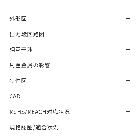
下記の非含有証明書をダウンロードするこ
品・サービスに関するお客様との取
とができます。
合意する
キャンセル
引・商談に必要な範囲で利用すること
外形図
をご了承ください。
EU RoHS指令（10物質）の非含有証明書
※当社の共同利用者とは、
"個人情報
51物質の非含有証明書（当社基準）
情報更新：2025/09/04
の共同利用に関して"
の「1.共同利
出力段回路図
※本証明書は発行日時点で非含有を証明す
用者の範囲」に記載されている法人を
るもので、過去に遡って非含有を証明する
外形図
指します。
情報更新：2025/09/04
ものではありません。
相互干渉
また、RoHS指令のフタル酸エステル類４
出力段回路図
情報更新：2025/09/04
物質の対応では、対応完了までの期間は出
周囲金属の影響
荷製品に未対応品が混在することから備考
欄に対応日を記載しておりました。
相互干渉
情報更新：2025/09/04
特性図
既に当社にて対応品への在庫切替を完了
していることから、特段のことがない限
周囲金属の影響
情報更新：2025/09/04
り、2022年1月12日より割愛しておりま
CAD
す。
検出物体の大きさと材質による影響
ログイン/会員登録いただくと、CADデータをダウンロー
RoHS/REACH対応状況
ドすることができます。
情報更新：2026/7/29
A: 700mm以上、B: 480mm以上
規格認証/適合状況
ログイン/会員登録
EU RoHS
注意事項・凡例