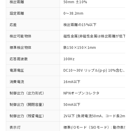
検出距離
50mm ±10%
設定距離
0～38.2mm
応差
検出距離の15%以下
検出可能物体
磁性金属(非磁性金属は検出距離が低下し
標準検出物体
鉄150×150×1mm
応答周波数
100Hz
電源電圧
DC10～30V リップル(p-p) 10%含む、Cla
消費電流
16mA以下
制御出力（出力形式）
NPNオープンコレクタ
制御出力（開閉容量）
50mA以下
制御出力（残留電圧）
2V以下 (負荷電流50mA、コード長2m時)
表示灯
標準I/Oモード（SIOモード）: 動作表示灯