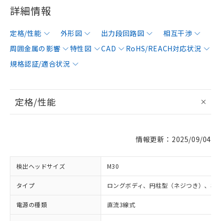
詳細情報
定格/性能
外形図
出力段回路図
相互干渉
周囲金属の影響
特性図
CAD
RoHS/REACH対応状況
規格認証/適合状況
定格/性能
情報更新：2025/09/04
検出ヘッドサイズ
M30
タイプ
ロングボディ、円柱型（ネジつき）、非
電源の種類
直流3線式