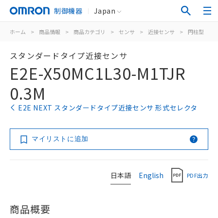
制御機器
Japan
ホーム
>
商品情報
>
商品カテゴリ
>
センサ
>
近接センサ
>
円柱型
>
スタンダードタイプ近接センサ
E2E-X50MC1L30-M1TJR
0.3M
E2E NEXT スタンダードタイプ近接センサ 形式セレクタ
マイリストに追加
日本語
English
PDF出力
商品概要