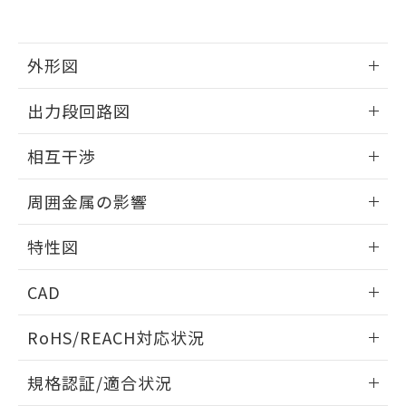
および当社の共同利用者が、当社の製
下記の非含有証明書をダウンロードするこ
品・サービスに関するお客様との取
とができます。
合意する
キャンセル
引・商談に必要な範囲で利用すること
をご了承ください。
外形図
EU RoHS指令（10物質）の非含有証明書
※当社の共同利用者とは、
"個人情報
51物質の非含有証明書（当社基準）
の共同利用に関して"
の「1.共同利
情報更新：2025/09/04
※本証明書は発行日時点で非含有を証明す
出力段回路図
用者の範囲」に記載されている法人を
るもので、過去に遡って非含有を証明する
指します。
外形図
情報更新：2025/09/04
ものではありません。
相互干渉
また、RoHS指令のフタル酸エステル類４
物質の対応では、対応完了までの期間は出
出力段回路図
情報更新：2025/09/04
周囲金属の影響
荷製品に未対応品が混在することから備考
欄に対応日を記載しておりました。
相互干渉
情報更新：2025/09/04
既に当社にて対応品への在庫切替を完了
特性図
していることから、特段のことがない限
周囲金属の影響
り、2022年1月12日より割愛しておりま
情報更新：2025/09/04
CAD
す。
検出物体の大きさと材質による影響
ログイン/会員登録いただくと、CADデータをダウンロー
RoHS/REACH対応状況
ドすることができます。
情報更新：2026/7/29
A: 80mm以上、B: 60mm以上
規格認証/適合状況