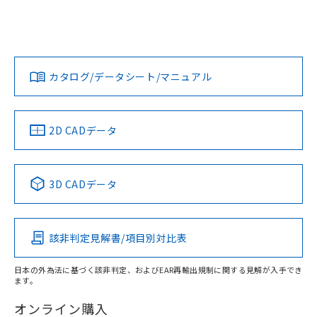
ログイン/会員登録
EU RoHS
注意事項・凡例
UL認証
CSA認証
CEマーキング
L: 9mm以上、φd: 24mm以上、D: 9mm以上、m: 8mm以
上、n: 24mm以上
Yes
Yes
Yes
金属埋め込み
対応状況
対応予定月
※1
※2
ダウンロードデータをご利用いただく前に、以下を必ずお読
タイムチャート
みください。
カタログ/データシート/マニュアル
対応済み
ソフトウェアの使用条件
LR型式承認
DNV型式承認
BV型式承認
KR型式承
（イギリス
（ノルウェー
（フランス
（韓国
船舶規格）
船舶規格）
船舶規格）
船舶規格
中国 RoHS
注意事項・凡例
2D CADデータ
No
No
No
No
l: 12mm以上、φd: 24mm以上、D: 12mm以上、m: 8mm以
上、n: 24mm以上
中国 RoHS表
※1 ※2
検出領域
3D CADデータ
この製品の規格認証/適合状況ページへ
Pb
Hg
Cd
Cr(VI)
その他の認証はこちらのページからご検索ください
該非判定見解書/項目別対比表
X
O
O
O
日本の外為法に基づく該非判定、およびEAR再輸出規制に関する見解が入手でき
ます。
"対応済み"や非含有の記載がされた商品であっても、流通
在庫等で未対応品が混在する可能性があります。
オンライン購入