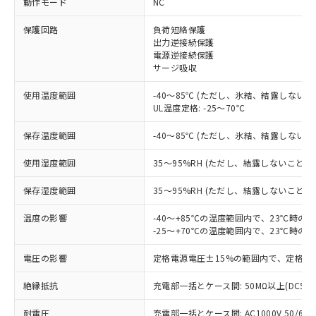
動作モード
NC
保護回路
負荷短絡保護
※1 対応状況
出力逆接続保護
電源逆接続保護
対応済み：EU RoHS指令（10物質）の
サージ吸収
非含有に対応した製品が提供可能な商品で
す。
使用温度範囲
-40～85℃ (ただし、氷結、結露しないこ
対応予定：EU RoHS指令（10物質）の非含
UL温度定格: -25～70℃
ご利用条件
有に対応した製品に切り替える予定のある
保存温度範囲
-40～85℃ (ただし、氷結、結露しないこ
商品です。
対応予定なし：EU RoHS指令（10物質）の
以下の条件をお読みいただき、同意のうえ
使用湿度範囲
35～95%RH (ただし、結露しないこと)
非含有に非対応の商品で、対応品を出す予
ご利用ください。
定はありません。
保存湿度範囲
35～95%RH (ただし、結露しないこと)
調査・確認中：EU RoHS指令（10物質）の
本サービスは、当社制御機器事業取扱
※1 中国RoHS○×表
非含有の対応状況を調査中または確認中の
商品の当社在庫状況および標準価格
温度の影響
-40～+85℃の温度範囲内で、23℃時の
商品です。
-25～+70℃の温度範囲内で、23℃時の
(税抜)を提供させていただくもので
「○」：最大均質材料含有率が中国RoHSの
非該当品：ライセンス料など無形物で、有
す。
基準値以下であることを示します。
害物質有無と関係のない商品です。
電圧の影響
定格電源電圧±15%の範囲内で、定格電
当社制御機器事業取扱商品の中には、
「×」：最大均質材料含有率が中国RoHSの
仕入先様の事情により、非含有部品として
本サービスの対象外となる商品もある
基準値を超えていることを示します。
いたものが、含有品と判明した場合などや
絶縁抵抗
充電部一括とケース間: 50MΩ以上(DC50
当社は、これら貴社製品のうち、外国
ことをご了承ください。
「－」：未確認です。当社販売部門へお問
むを得ず変更することがあります。
為替および外国貿易法に定める商品
在庫状況および標準価格照会結果は、
い合わせください。
耐電圧
充電部一括とケース間: AC1000V 50/60Hz