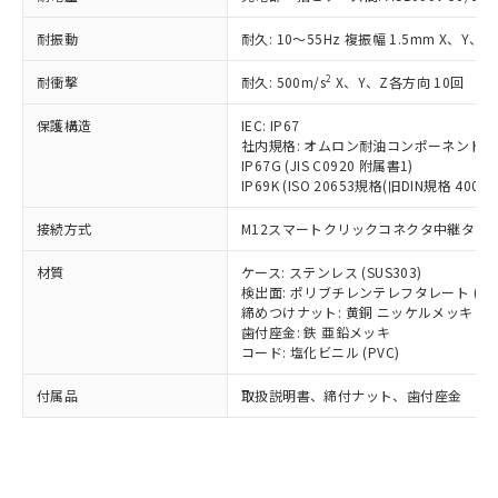
（以下｢規制貨物等」という）を輸出
記載している更新日時点での社内デー
*EU RoHS指令（10物質）：
または国外への提供する場合は、日本
記
タに基づき作成されるものであり、閲
説明
鉛(Pb) 1000ppm以下、 水銀(Hg) 1000ppm以下、 カド
耐振動
耐久: 10～55Hz 複振幅 1.5mm X、Y、Z
*中国RoHS10物質の基準値 (GB/T26572)：
国政府の輸出許可(または役務取引許
号
覧された時点での実際の在庫および標
ミウム(Cd) 100ppm以下、
Pb(鉛) :1000ppm、 Hg(水銀) : 1000ppm、 Cd(カドミウ
可)を取得するなどの必要な手続きを
六価クロム(Cr(Ⅵ)) 1000ppm以下、ポリ臭化ビフェニル
ム) : 100ppm、
準価格とは異なる場合があることをご
2
耐衝撃
耐久: 500m/s
X、Y、Z各方向 10回
類(PBB) 1000ppm以下、ポリ臭化ジフェニルエーテル類
Cr(Ⅵ)(六価クロム) : 1000ppm、 PBBs(ポリ臭化ビフェ
とります。
了承ください。
(PBDE) 1000ppm以下、フタル酸ビス(2-エチルヘキシ
○
一定数以上の在庫あり
ニル類) : 1000ppm、 PBDEs(ポリ臭化ジフェニルエーテ
当社は規制貨物を破棄する場合は、完
ル) (DEHP)(別名：DOP) 1000ppm以下、フタル酸ブチ
正式な納期状況および標準価格はお客
ル類) : 1000ppm、
保護構造
IEC: IP67
ルベンジル（BBP） 1000ppm以下、フタル酸ジブチル
全に破砕するなど、違法に輸出されな
DBP(フタル酸ジブチル) : 1000ppm、 DIBP(フタル酸ジ
社内規格: オムロン耐油コンポーネント評
様のお取引先、またはお客様担当のオ
（DBP） 1000ppm以下、フタル酸ジイソブチル
イソブチル) : 1000ppm、 BBP(フタル酸ブチルベンジ
△
一定数には満たないが在庫あり
いよう必要な手段を講じます。
IP67G (JIS C0920 附属書1)
ムロン制御機器販売店・当社販売員に
(DIBP) 1000ppm以下
ル) : 1000ppm、
IP69K (ISO 20653規格(旧DIN規格 40050 
当社は貴社製品を、核兵器、ミサイ
但し、RoHS指令で産業用監視および制御機器に対する
DEHP(フタル酸ビス(2-エチルヘキシル)) : 1000ppm
ご相談ください。
適用除外項目は除く。
ル、化学兵器、生物兵器またはその他
－
在庫なし(最新の在庫状況につ
オムロン制御機器販売店や当社販売拠
フタル酸エステル類の４物質については閾値を超える意
接続方式
M12スマートクリックコネクタ中継タイプ (
武器並びにこれらの製造装置等に一切
いては、お客様のお取引先、ま
図的な使用がないことを確認しています。
点は「
販売ネットワーク
」をご確認
※2 環境保護使用期限
使用いたしません。
たはお客様担当のオムロン制御
ください。
材質
ケース: ステンレス (SUS303)
当社は、貴社製品を第三者に販売する
機器販売店・当社販売員にご確
在庫状況および標準価格結果を当社の
検出面: ポリブチレンテレフタレート (PB
※2 対応予定月
「ｅ」：有害物質（10物質）のすべてが基
場合は、上記1、2および3の内容を当
認ください)
事前の承諾なく第三者に漏洩または開
締めつけナット: 黄銅 ニッケルメッキ
準値以下であることを示します。
該第三者に通知します。また当社は、
歯付座金: 鉄 亜鉛メッキ
示しないようお願いします。
部品在庫の切り替え状況などにより、予定
「10」：通常の使用状況下において有害物
販売先および販売に係わる関係者が違
コード: 塩化ビニル (PVC)
マイパーツ機能（部品リスト作成サー
空
受注生産機種、また在庫状況の
月が前後することがあります。
質が外部に漏えいし、環境に深刻な影響を
法に輸出するおそれがある場合は、取
ビス）をご利用いただくには、I-Web
白
情報を公開していない機種
及ぼさない年数を意味します。
付属品
取扱説明書、締付ナット、歯付座金
り引きをいたしません。
メンバーズにご登録されている必要が
「－」：未確認です。当社販売部門へお問
あります。
い合わせください。
お客様が当ウェブサイト上で当社にご
※3 非含有証明書ダウンロード
登録された部品リストについて、当社