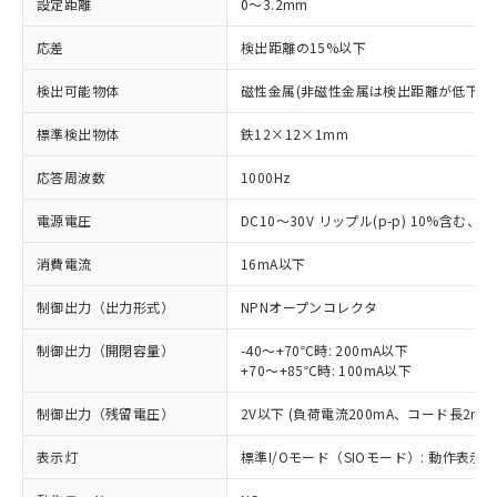
設定距離
0～3.2mm
応差
検出距離の15%以下
検出可能物体
磁性金属(非磁性金属は検出距離が低下し
標準検出物体
鉄12×12×1mm
応答周波数
1000Hz
電源電圧
DC10～30V リップル(p-p) 10%含む、Cla
消費電流
16mA以下
制御出力（出力形式）
NPNオープンコレクタ
制御出力（開閉容量）
-40～+70℃時: 200mA以下
+70～+85℃時: 100mA以下
制御出力（残留電圧）
2V以下 (負荷電流200mA、コード長2m時
表示灯
標準I/Oモード（SIOモード）: 動作表示灯