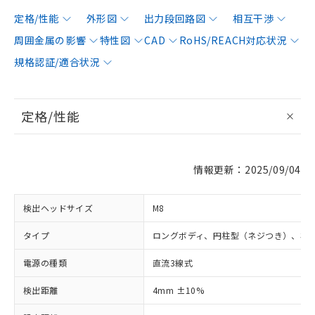
定格/性能
外形図
出力段回路図
相互干渉
周囲金属の影響
特性図
CAD
RoHS/REACH対応状況
規格認証/適合状況
定格/性能
情報更新：2025/09/04
検出ヘッドサイズ
M8
タイプ
ロングボディ、円柱型（ネジつき）、非
電源の種類
直流3線式
検出距離
4mm ±10%