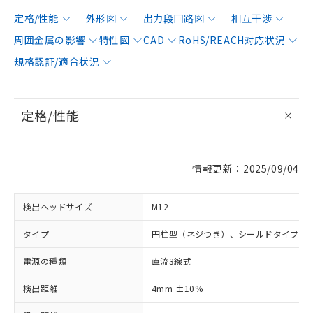
定格/性能
外形図
出力段回路図
相互干渉
周囲金属の影響
特性図
CAD
RoHS/REACH対応状況
規格認証/適合状況
定格/性能
情報更新：2025/09/04
検出ヘッドサイズ
M12
タイプ
円柱型（ネジつき）、シールドタイプ
電源の種類
直流3線式
検出距離
4mm ±10%