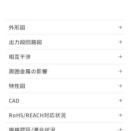
および当社の共同利用者が、当社の製
下記の非含有証明書をダウンロードするこ
品・サービスに関するお客様との取
とができます。
合意する
キャンセル
引・商談に必要な範囲で利用すること
をご了承ください。
EU RoHS指令（10物質）の非含有証明書
外形図
※当社の共同利用者とは、
"個人情報
51物質の非含有証明書（当社基準）
の共同利用に関して"
の「1.共同利
※本証明書は発行日時点で非含有を証明す
情報更新：2025/09/04
用者の範囲」に記載されている法人を
出力段回路図
るもので、過去に遡って非含有を証明する
指します。
ものではありません。
外形図
情報更新：2025/09/04
相互干渉
また、RoHS指令のフタル酸エステル類４
物質の対応では、対応完了までの期間は出
出力段回路図
情報更新：2025/09/04
荷製品に未対応品が混在することから備考
周囲金属の影響
欄に対応日を記載しておりました。
相互干渉
既に当社にて対応品への在庫切替を完了
情報更新：2025/09/04
特性図
していることから、特段のことがない限
り、2022年1月12日より割愛しておりま
周囲金属の影響
情報更新：2025/09/04
す。
CAD
検出物体の大きさと材質による影響
ログイン/会員登録いただくと、CADデータをダウンロー
RoHS/REACH対応状況
ドすることができます。
情報更新：2026/7/29
A: 30mm以上、B: 20mm以上
規格認証/適合状況