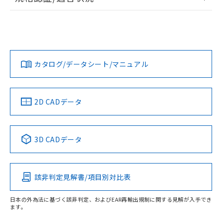
ログイン/会員登録
EU RoHS
注意事項・凡例
UL認証
CSA認証
CEマーキング
L: 0mm以上、φd: 18mm以上、D: 0mm以上、m: 12mm以
上、n: 18mm以上
Yes
Yes
Yes
金属埋め込み
対応状況
対応予定月
※1
※2
ダウンロードデータをご利用いただく前に、以下を必ずお読
タイムチャート
みください。
カタログ/データシート/マニュアル
対応済み
ソフトウェアの使用条件
LR型式承認
DNV型式承認
BV型式承認
KR型式承
（イギリス
（ノルウェー
（フランス
（韓国
船舶規格）
船舶規格）
船舶規格）
船舶規格
中国 RoHS
注意事項・凡例
2D CADデータ
No
No
No
No
l: 2.4mm以上、φd: 18mm以上、D: 2.4mm以上、m: 12mm
以上、n: 18mm以上
中国 RoHS表
※1 ※2
検出領域
3D CADデータ
この製品の規格認証/適合状況ページへ
Pb
Hg
Cd
Cr(VI)
その他の認証はこちらのページからご検索ください
該非判定見解書/項目別対比表
X
O
O
O
日本の外為法に基づく該非判定、およびEAR再輸出規制に関する見解が入手でき
ます。
"対応済み"や非含有の記載がされた商品であっても、流通