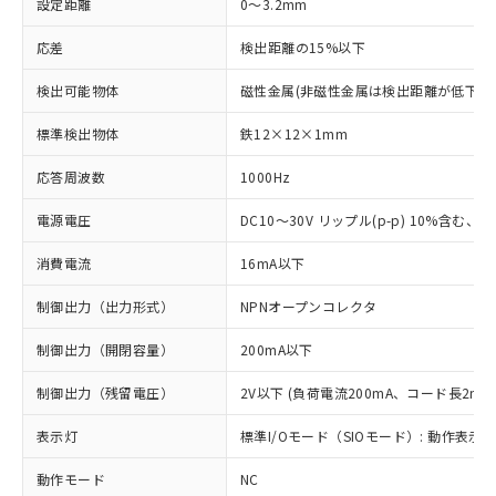
設定距離
0～3.2mm
応差
検出距離の15%以下
検出可能物体
磁性金属(非磁性金属は検出距離が低下し
標準検出物体
鉄12×12×1mm
応答周波数
1000Hz
電源電圧
DC10～30V リップル(p-p) 10%含む、Cla
消費電流
16mA以下
制御出力（出力形式）
NPNオープンコレクタ
制御出力（開閉容量）
200mA以下
制御出力（残留電圧）
2V以下 (負荷電流200mA、コード長2m時
表示灯
標準I/Oモード（SIOモード）: 動作表示灯
動作モード
NC