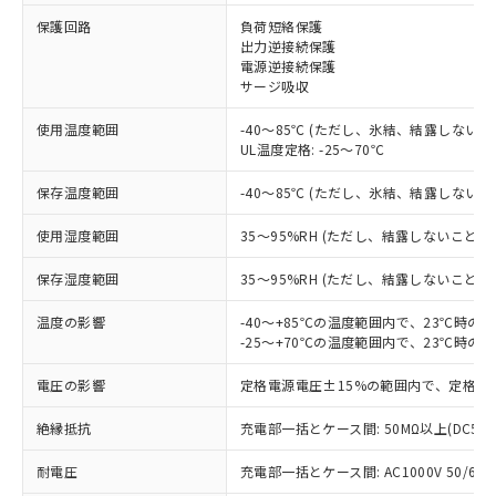
保護回路
負荷短絡保護
出力逆接続保護
※1 対応状況
電源逆接続保護
サージ吸収
対応済み：EU RoHS指令（10物質）の
使用温度範囲
-40～85℃ (ただし、氷結、結露しないこ
非含有に対応した製品が提供可能な商品で
UL温度定格: -25～70℃
す。
対応予定：EU RoHS指令（10物質）の非含
保存温度範囲
-40～85℃ (ただし、氷結、結露しないこ
ご利用条件
有に対応した製品に切り替える予定のある
商品です。
使用湿度範囲
35～95%RH (ただし、結露しないこと)
対応予定なし：EU RoHS指令（10物質）の
以下の条件をお読みいただき、同意のうえ
非含有に非対応の商品で、対応品を出す予
保存湿度範囲
35～95%RH (ただし、結露しないこと)
ご利用ください。
定はありません。
調査・確認中：EU RoHS指令（10物質）の
温度の影響
-40～+85℃の温度範囲内で、23℃時の
本サービスは、当社制御機器事業取扱
※1 中国RoHS○×表
非含有の対応状況を調査中または確認中の
-25～+70℃の温度範囲内で、23℃時の
商品の当社在庫状況および標準価格
商品です。
(税抜)を提供させていただくもので
「○」：最大均質材料含有率が中国RoHSの
電圧の影響
定格電源電圧±15%の範囲内で、定格電
非該当品：ライセンス料など無形物で、有
す。
基準値以下であることを示します。
害物質有無と関係のない商品です。
当社制御機器事業取扱商品の中には、
絶縁抵抗
充電部一括とケース間: 50MΩ以上(DC50
「×」：最大均質材料含有率が中国RoHSの
仕入先様の事情により、非含有部品として
本サービスの対象外となる商品もある
基準値を超えていることを示します。
いたものが、含有品と判明した場合などや
当社は、これら貴社製品のうち、外国
ことをご了承ください。
耐電圧
充電部一括とケース間: AC1000V 50/60Hz
「－」：未確認です。当社販売部門へお問
むを得ず変更することがあります。
為替および外国貿易法に定める商品
在庫状況および標準価格照会結果は、