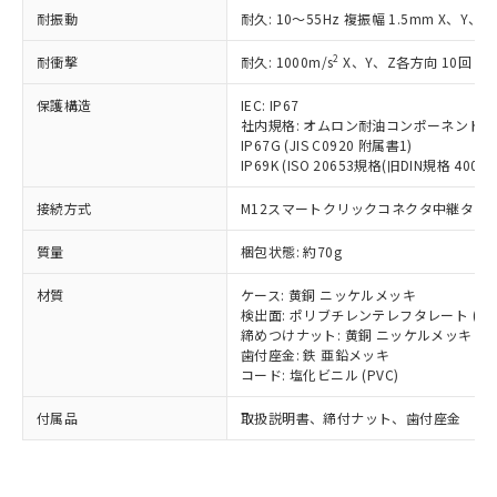
い合わせください。
（以下｢規制貨物等」という）を輸出
耐振動
記載している更新日時点での社内デー
耐久: 10～55Hz 複振幅 1.5mm X、Y、Z
*EU RoHS指令（10物質）：
または国外への提供する場合は、日本
記
タに基づき作成されるものであり、閲
説明
鉛(Pb) 1000ppm以下、 水銀(Hg) 1000ppm以下、 カド
*中国RoHS10物質の基準値 (GB/T26572)：
国政府の輸出許可(または役務取引許
2
耐衝撃
耐久: 1000m/s
X、Y、Z各方向 10回
号
覧された時点での実際の在庫および標
ミウム(Cd) 100ppm以下、
Pb(鉛) :1000ppm、 Hg(水銀) : 1000ppm、 Cd(カドミウ
可)を取得するなどの必要な手続きを
六価クロム(Cr(Ⅵ)) 1000ppm以下、ポリ臭化ビフェニル
ム) : 100ppm、
準価格とは異なる場合があることをご
類(PBB) 1000ppm以下、ポリ臭化ジフェニルエーテル類
Cr(Ⅵ)(六価クロム) : 1000ppm、 PBBs(ポリ臭化ビフェ
保護構造
とります。
IEC: IP67
了承ください。
(PBDE) 1000ppm以下、フタル酸ビス(2-エチルヘキシ
○
一定数以上の在庫あり
ニル類) : 1000ppm、 PBDEs(ポリ臭化ジフェニルエーテ
社内規格: オムロン耐油コンポーネント評
当社は規制貨物を破棄する場合は、完
ル) (DEHP)(別名：DOP) 1000ppm以下、フタル酸ブチ
正式な納期状況および標準価格はお客
ル類) : 1000ppm、
IP67G (JIS C0920 附属書1)
ルベンジル（BBP） 1000ppm以下、フタル酸ジブチル
全に破砕するなど、違法に輸出されな
DBP(フタル酸ジブチル) : 1000ppm、 DIBP(フタル酸ジ
様のお取引先、またはお客様担当のオ
IP69K (ISO 20653規格(旧DIN規格 40050 
（DBP） 1000ppm以下、フタル酸ジイソブチル
イソブチル) : 1000ppm、 BBP(フタル酸ブチルベンジ
△
一定数には満たないが在庫あり
いよう必要な手段を講じます。
ムロン制御機器販売店・当社販売員に
(DIBP) 1000ppm以下
ル) : 1000ppm、
当社は貴社製品を、核兵器、ミサイ
但し、RoHS指令で産業用監視および制御機器に対する
DEHP(フタル酸ビス(2-エチルヘキシル)) : 1000ppm
ご相談ください。
接続方式
M12スマートクリックコネクタ中継タイプ (
適用除外項目は除く。
ル、化学兵器、生物兵器またはその他
－
在庫なし(最新の在庫状況につ
オムロン制御機器販売店や当社販売拠
フタル酸エステル類の４物質については閾値を超える意
武器並びにこれらの製造装置等に一切
いては、お客様のお取引先、ま
図的な使用がないことを確認しています。
質量
点は「
販売ネットワーク
梱包状態: 約70g
」をご確認
※2 環境保護使用期限
使用いたしません。
たはお客様担当のオムロン制御
ください。
当社は、貴社製品を第三者に販売する
材質
機器販売店・当社販売員にご確
ケース: 黄銅 ニッケルメッキ
在庫状況および標準価格結果を当社の
※2 対応予定月
「ｅ」：有害物質（10物質）のすべてが基
場合は、上記1、2および3の内容を当
検出面: ポリブチレンテレフタレート (PB
認ください)
事前の承諾なく第三者に漏洩または開
準値以下であることを示します。
締めつけナット: 黄銅 ニッケルメッキ
該第三者に通知します。また当社は、
示しないようお願いします。
歯付座金: 鉄 亜鉛メッキ
部品在庫の切り替え状況などにより、予定
「10」：通常の使用状況下において有害物
販売先および販売に係わる関係者が違
マイパーツ機能（部品リスト作成サー
空
受注生産機種、また在庫状況の
コード: 塩化ビニル (PVC)
月が前後することがあります。
質が外部に漏えいし、環境に深刻な影響を
法に輸出するおそれがある場合は、取
ビス）をご利用いただくには、I-Web
白
情報を公開していない機種
及ぼさない年数を意味します。
り引きをいたしません。
メンバーズにご登録されている必要が
付属品
取扱説明書、締付ナット、歯付座金
「－」：未確認です。当社販売部門へお問
あります。
い合わせください。
お客様が当ウェブサイト上で当社にご
※3 非含有証明書ダウンロード
登録された部品リストについて、当社