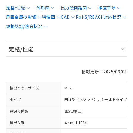
定格/性能
外形図
出力段回路図
相互干渉
周囲金属の影響
特性図
CAD
RoHS/REACH対応状況
規格認証/適合状況
定格/性能
情報更新：2025/09/04
検出ヘッドサイズ
M12
タイプ
円柱型（ネジつき）、シールドタイプ
電源の種類
直流3線式
検出距離
4mm ±10%