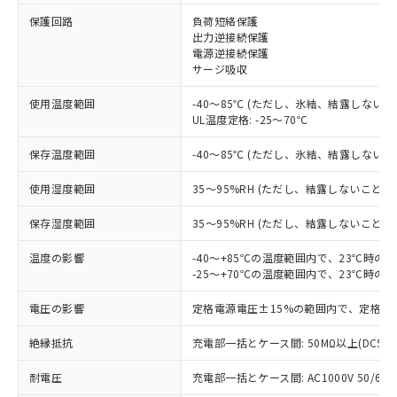
保護回路
負荷短絡保護
出力逆接続保護
※1 対応状況
電源逆接続保護
サージ吸収
対応済み：EU RoHS指令（10物質）の
使用温度範囲
-40～85℃ (ただし、氷結、結露しないこ
非含有に対応した製品が提供可能な商品で
UL温度定格: -25～70℃
す。
対応予定：EU RoHS指令（10物質）の非含
保存温度範囲
-40～85℃ (ただし、氷結、結露しないこ
ご利用条件
有に対応した製品に切り替える予定のある
商品です。
使用湿度範囲
35～95%RH (ただし、結露しないこと)
対応予定なし：EU RoHS指令（10物質）の
以下の条件をお読みいただき、同意のうえ
非含有に非対応の商品で、対応品を出す予
保存湿度範囲
35～95%RH (ただし、結露しないこと)
ご利用ください。
定はありません。
調査・確認中：EU RoHS指令（10物質）の
温度の影響
-40～+85℃の温度範囲内で、23℃時の
本サービスは、当社制御機器事業取扱
※1 中国RoHS○×表
非含有の対応状況を調査中または確認中の
-25～+70℃の温度範囲内で、23℃時の
商品の当社在庫状況および標準価格
商品です。
(税抜)を提供させていただくもので
「○」：最大均質材料含有率が中国RoHSの
電圧の影響
定格電源電圧±15%の範囲内で、定格電
非該当品：ライセンス料など無形物で、有
す。
基準値以下であることを示します。
害物質有無と関係のない商品です。
当社制御機器事業取扱商品の中には、
絶縁抵抗
充電部一括とケース間: 50MΩ以上(DC50
「×」：最大均質材料含有率が中国RoHSの
仕入先様の事情により、非含有部品として
本サービスの対象外となる商品もある
基準値を超えていることを示します。
いたものが、含有品と判明した場合などや
当社は、これら貴社製品のうち、外国
ことをご了承ください。
耐電圧
充電部一括とケース間: AC1000V 50/60Hz
「－」：未確認です。当社販売部門へお問
むを得ず変更することがあります。
為替および外国貿易法に定める商品
在庫状況および標準価格照会結果は、