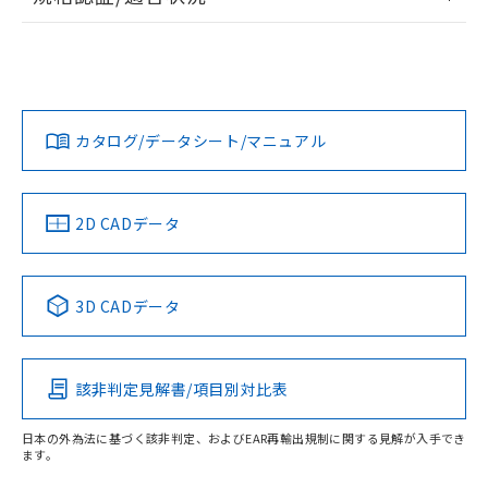
ログイン/会員登録
EU RoHS
注意事項・凡例
UL認証
CSA認証
CEマーキング
L: 0mm以上、φd: 18mm以上、D: 0mm以上、m: 12mm以
上、n: 18mm以上
Yes
Yes
Yes
金属埋め込み
対応状況
対応予定月
※1
※2
ダウンロードデータをご利用いただく前に、以下を必ずお読
タイムチャート
みください。
カタログ/データシート/マニュアル
対応済み
ソフトウェアの使用条件
LR型式承認
DNV型式承認
BV型式承認
KR型式承
（イギリス
（ノルウェー
（フランス
（韓国
船舶規格）
船舶規格）
船舶規格）
船舶規格
中国 RoHS
注意事項・凡例
2D CADデータ
No
No
No
No
l: 2.4mm以上、φd: 18mm以上、D: 2.4mm以上、m: 12mm
以上、n: 18mm以上
中国 RoHS表
※1 ※2
検出領域
3D CADデータ
この製品の規格認証/適合状況ページへ
Pb
Hg
Cd
Cr(VI)
その他の認証はこちらのページからご検索ください
該非判定見解書/項目別対比表
X
O
O
O
日本の外為法に基づく該非判定、およびEAR再輸出規制に関する見解が入手でき
ます。
"対応済み"や非含有の記載がされた商品であっても、流通