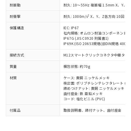
い合わせください。
（以下｢規制貨物等」という）を輸出
耐振動
記載している更新日時点での社内デー
耐久: 10～55Hz 複振幅 1.5mm X、Y、Z
*EU RoHS指令（10物質）：
または国外への提供する場合は、日本
記
タに基づき作成されるものであり、閲
説明
鉛(Pb) 1000ppm以下、 水銀(Hg) 1000ppm以下、 カド
*中国RoHS10物質の基準値 (GB/T26572)：
国政府の輸出許可(または役務取引許
2
耐衝撃
耐久: 1000m/s
X、Y、Z各方向 10回
号
覧された時点での実際の在庫および標
ミウム(Cd) 100ppm以下、
Pb(鉛) :1000ppm、 Hg(水銀) : 1000ppm、 Cd(カドミウ
可)を取得するなどの必要な手続きを
六価クロム(Cr(Ⅵ)) 1000ppm以下、ポリ臭化ビフェニル
ム) : 100ppm、
準価格とは異なる場合があることをご
類(PBB) 1000ppm以下、ポリ臭化ジフェニルエーテル類
Cr(Ⅵ)(六価クロム) : 1000ppm、 PBBs(ポリ臭化ビフェ
保護構造
とります。
IEC: IP67
了承ください。
(PBDE) 1000ppm以下、フタル酸ビス(2-エチルヘキシ
○
一定数以上の在庫あり
ニル類) : 1000ppm、 PBDEs(ポリ臭化ジフェニルエーテ
社内規格: オムロン耐油コンポーネント評
当社は規制貨物を破棄する場合は、完
ル) (DEHP)(別名：DOP) 1000ppm以下、フタル酸ブチ
正式な納期状況および標準価格はお客
ル類) : 1000ppm、
IP67G (JIS C0920 附属書1)
ルベンジル（BBP） 1000ppm以下、フタル酸ジブチル
全に破砕するなど、違法に輸出されな
DBP(フタル酸ジブチル) : 1000ppm、 DIBP(フタル酸ジ
様のお取引先、またはお客様担当のオ
IP69K (ISO 20653規格(旧DIN規格 40050 
（DBP） 1000ppm以下、フタル酸ジイソブチル
イソブチル) : 1000ppm、 BBP(フタル酸ブチルベンジ
△
一定数には満たないが在庫あり
いよう必要な手段を講じます。
ムロン制御機器販売店・当社販売員に
(DIBP) 1000ppm以下
ル) : 1000ppm、
当社は貴社製品を、核兵器、ミサイ
但し、RoHS指令で産業用監視および制御機器に対する
DEHP(フタル酸ビス(2-エチルヘキシル)) : 1000ppm
ご相談ください。
接続方式
M12スマートクリックコネクタ中継タイプ (
適用除外項目は除く。
ル、化学兵器、生物兵器またはその他
－
在庫なし(最新の在庫状況につ
オムロン制御機器販売店や当社販売拠
フタル酸エステル類の４物質については閾値を超える意
武器並びにこれらの製造装置等に一切
いては、お客様のお取引先、ま
図的な使用がないことを確認しています。
質量
点は「
販売ネットワーク
梱包状態: 約70g
」をご確認
※2 環境保護使用期限
使用いたしません。
たはお客様担当のオムロン制御
ください。
当社は、貴社製品を第三者に販売する
材質
機器販売店・当社販売員にご確
ケース: 黄銅 ニッケルメッキ
在庫状況および標準価格結果を当社の
※2 対応予定月
「ｅ」：有害物質（10物質）のすべてが基
場合は、上記1、2および3の内容を当
検出面: ポリブチレンテレフタレート (PB
認ください)
事前の承諾なく第三者に漏洩または開
準値以下であることを示します。
締めつけナット: 黄銅 ニッケルメッキ
該第三者に通知します。また当社は、
示しないようお願いします。
歯付座金: 鉄 亜鉛メッキ
部品在庫の切り替え状況などにより、予定
「10」：通常の使用状況下において有害物
販売先および販売に係わる関係者が違
マイパーツ機能（部品リスト作成サー
空
受注生産機種、また在庫状況の
コード: 塩化ビニル (PVC)
月が前後することがあります。
質が外部に漏えいし、環境に深刻な影響を
法に輸出するおそれがある場合は、取
ビス）をご利用いただくには、I-Web
白
情報を公開していない機種
及ぼさない年数を意味します。
り引きをいたしません。
メンバーズにご登録されている必要が
付属品
取扱説明書、締付ナット、歯付座金
「－」：未確認です。当社販売部門へお問
あります。
い合わせください。
お客様が当ウェブサイト上で当社にご
※3 非含有証明書ダウンロード
登録された部品リストについて、当社