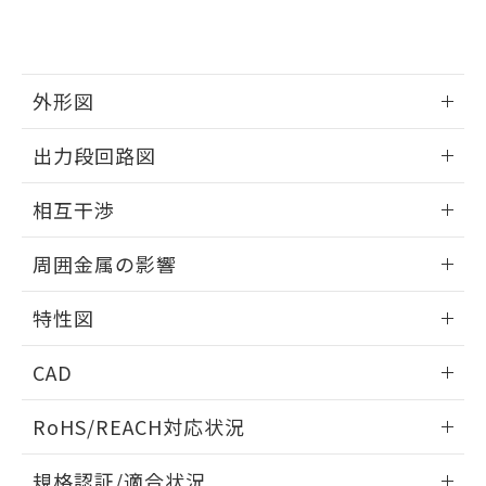
および当社の共同利用者が、当社の製
下記の非含有証明書をダウンロードするこ
品・サービスに関するお客様との取
とができます。
合意する
キャンセル
引・商談に必要な範囲で利用すること
をご了承ください。
EU RoHS指令（10物質）の非含有証明書
外形図
※当社の共同利用者とは、
"個人情報
51物質の非含有証明書（当社基準）
の共同利用に関して"
の「1.共同利
※本証明書は発行日時点で非含有を証明す
情報更新：2025/09/04
用者の範囲」に記載されている法人を
出力段回路図
るもので、過去に遡って非含有を証明する
指します。
ものではありません。
外形図
情報更新：2025/09/04
相互干渉
また、RoHS指令のフタル酸エステル類４
物質の対応では、対応完了までの期間は出
出力段回路図
情報更新：2025/09/04
荷製品に未対応品が混在することから備考
周囲金属の影響
欄に対応日を記載しておりました。
相互干渉
既に当社にて対応品への在庫切替を完了
情報更新：2025/09/04
特性図
していることから、特段のことがない限
り、2022年1月12日より割愛しておりま
周囲金属の影響
情報更新：2025/09/04
す。
CAD
検出物体の大きさと材質による影響
ログイン/会員登録いただくと、CADデータをダウンロー
RoHS/REACH対応状況
ドすることができます。
情報更新：2026/7/29
A: 30mm以上、B: 20mm以上
規格認証/適合状況