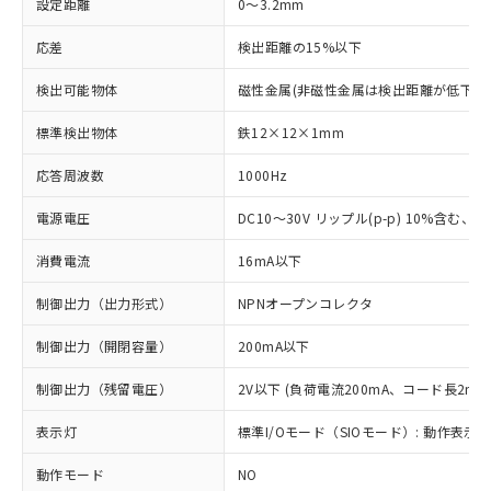
設定距離
0～3.2mm
応差
検出距離の15%以下
検出可能物体
磁性金属(非磁性金属は検出距離が低下し
標準検出物体
鉄12×12×1mm
応答周波数
1000Hz
電源電圧
DC10～30V リップル(p-p) 10%含む、Cla
消費電流
16mA以下
制御出力（出力形式）
NPNオープンコレクタ
制御出力（開閉容量）
200mA以下
制御出力（残留電圧）
2V以下 (負荷電流200mA、コード長2m時
表示灯
標準I/Oモード（SIOモード）: 動作表示灯
動作モード
NO