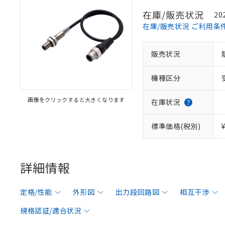
在庫/販売状況
20
在庫/販売状況 ご利用条
販売状況
機種区分
画像をクリックすると大きくなります
在庫状況
標準価格(税別)
詳細情報
定格/性能
外形図
出力段回路図
相互干渉
規格認証/適合状況