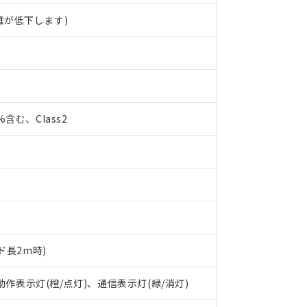
離が低下します)
0%含む、Class2
ド長2m時)
 RoHS指令（10物質）の非含有に対応した製品が提供可能な商品です
oHS指令（10物質）の非含有に対応した製品に切り替える予定のある
 動作表示灯(橙/点灯)、通信表示灯(緑/消灯)
 RoHS指令（10物質）の非含有に非対応の商品で、対応品を出す予
 RoHS指令（10物質）の非含有の対応状況を調査中または確認中の