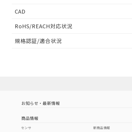
周囲金属の影響
CAD
検出物体の大きさと材質による影響
ログイン/会員登録いただくと、CADデータをダウンロ
RoHS/REACH対応状況
規格認証/適合状況
EU RoHS
注意事項・凡例
A: 40mm以上、B: 20mm以上
UL認証
CSA認証
CEマーキング
L: 3mm以上、φd: 30mm以上、D: 3mm以上、m: 12mm以
ダウンロードデータをご利用いただく前に、以下を必ずお読
Yes
Yes
Yes
対応状況
対応予定月
※1
※2
金属埋め込み
ソフトウェアの使用条件
対応済み
LR型式承認
DNV型式承認
BV型式承認
KR
（イギリス
（ノルウェー
（フランス
（
お知らせ・最新情報
中国 RoHS
注意事項・凡例
船舶規格）
船舶規格）
船舶規格）
船
商品情報
No
No
No
No
検出領域
中国 RoHS表
※1 ※2
センサ
新商品情報
l: 4mm以上、φd: 30mm以上、D: 4mm以上、m: 12mm以上