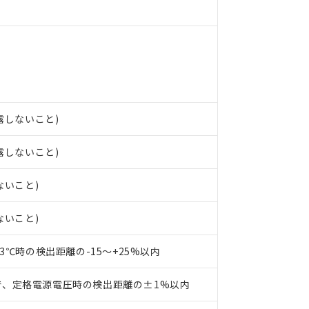
ンス料など無形物で、有害物質有無と関係のない商品です。
○×表
より、非含有部品としていたものが、含有品と判明した場合などやむ
みいただき、同意のうえご利用ください。
材料含有率が中国RoHSの基準値以下であることを示します。
材料含有率が中国RoHSの基準値を超えていることを示します。
、当社制御機器事業取扱商品の当社在庫状況および標準価格(税抜)
ら貴社製品のうち、外国為替および外国貿易法に定める商品（以下｢
質）：
す。当社販売部門へお問い合わせください。
 水銀(Hg) 1000ppm以下、 カドミウム(Cd) 100ppm以下、
たは国外への提供する場合は、日本国政府の輸出許可(または役務取
000ppm以下、ポリ臭化ビフェニル類(PBB) 1000ppm以下、ポリ臭化ジフェニルエーテル類(P
事業取扱商品の中には、本サービスの対象外となる商品もあること
手続きをとります。
キシル) (DEHP)(別名：DOP) 1000ppm以下、フタル酸ブチルベンジル（BBP） 100
(GB/T26572)：
以下、フタル酸ジイソブチル (DIBP) 1000ppm以下
び標準価格照会結果は、記載している更新日時点での社内データに
物を破棄する場合は、完全に破砕するなど、違法に輸出されないよ
結露しないこと)
(水銀) : 1000ppm、 Cd(カドミウム) : 100ppm、
業用監視および制御機器に対する適用除外項目は除く。
覧された時点での実際の在庫および標準価格とは異なる場合がある
1000ppm、 PBBs(ポリ臭化ビフェニル類) : 1000ppm、 PBDEs(ポリ臭化ジフェニルエーテル類
物質については閾値を超える意図的な使用がないことを確認しています。
上の在庫あり
 1000ppm、 DIBP(フタル酸ジイソブチル) : 1000ppm、 BBP(フタル酸ブチルベンジル) :
品を、核兵器、ミサイル、化学兵器、生物兵器またはその他武器並
結露しないこと)
チルヘキシル)) : 1000ppm
況および標準価格はお客様のお取引先、またはお客様担当のオムロ
用いたしません。
ご相談ください。
は満たないが在庫あり
製品を第三者に販売する場合は、上記1、2および3の内容を当該第
ないこと)
機器販売店や当社販売拠点は「
販売ネットワーク
」をご確認くだ
販売先および販売に係わる関係者が違法に輸出するおそれがある場
用期限
び標準価格結果を当社の事前の承諾なく第三者に漏洩または開示し
え状況などにより、予定月が前後することがあります。
(最新の在庫状況については、お客様のお取引先、またはお客様担当
ないこと)
（10物質）のすべてが基準値以下であることを示します。
店・当社販売員にご確認ください)
能（部品リスト作成サービス）をご利用いただくには、I-Webメン
使用状況下において有害物質が外部に漏えいし、環境に深刻な影響を
あります。
23℃時の検出距離の-15～+25%以内
機種、また在庫状況の情報を公開していない機種
ェブサイト上で当社にご登録された部品リストについて、当社およ
書ダウンロード
す。当社販売部門へお問い合わせください。
品・サービスに関するお客様との取引・商談に必要な範囲で利用す
合意する
キャンセル
で、定格電源電圧時の検出距離の±1%以内
書をダウンロードすることができます。
利用者とは、
"個人情報の共同利用に関して"
の「1.共同利用者の