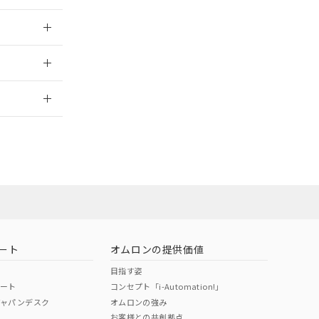
025/09/04
2026/7/29
ート
オムロンの提供価値
目指す姿
ポート
コンセプト「i-Automation!」
ジャパンデスク
オムロンの強み
お客様との共創拠点