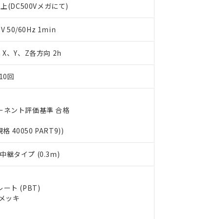
上(DC500Vメガにて)
します。
10物質）の非含有証明書
明書（当社基準）
日時点で非含有を証明するもので、過去に遡って非含有を証明するも
50/60Hz 1min
令のフタル酸エステル類４物質の対応では、対応完了までの期間は出
備考欄に対応日を記載しておりました。
m X、Y、Z各方向 2h
品への在庫切替を完了していることから、特段のことがない限り、20
す。
10回
ーネント評価基準 合格
規格 40050 PART9))
継タイプ (0.3m)
ト (PBT)
ルメッキ