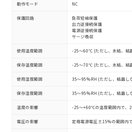
ご利用条件
動作モード
NC
非該当品：ライセ
※1 中国RoHS
仕入先様の事情に
保護回路
負荷短絡保護
があります。
以下の条件をお読
「○」：最大均質
出力逆接続保護
「×」：最大均質
電源逆接続保護
本サービスは
当社は、これ
*EU RoHS指令（10物
「－」：未確認で
鉛(Pb) 1000ppm以下、
サージ吸収
くものです。
う）を輸出ま
記
説明
六価クロム(Cr(Ⅵ)) 1
当社制御機器
などの必要な
フタル酸ビス(2-エチルヘ
号
*中国RoHS10物質の基準値 
ル（DBP） 1000ppm
在庫状況およ
当社は規制貨
使用温度範囲
-25～60℃ (ただし、氷結、
Pb(鉛) :1000ppm、 Hg
但し、RoHS指令で産
のであり、閲
ます。
Cr(Ⅵ)(六価クロム) : 
フタル酸エステル類の４
○
一定数以
DBP(フタル酸ジブチル) :
い。
当社は貴社製
保存温度範囲
-25～70℃ (ただし、氷結、
DEHP(フタル酸ビス(2-エ
正式な納期状
置等に一切使
当社販売員に
※2 対応予定月
△
一定数に
当社は、貴社
使用湿度範囲
35～95%RH (ただし、結露し
オムロン制御
また当社は、
※2 環境保護使
在庫状況およ
部品在庫の切り替
たしません。
－
在庫なし
す。
保存湿度範囲
35～95%RH (ただし、結露し
「ｅ」：有害物質
機器販売
マイパーツ機
「10」：通常の
ている必要が
味します。
温度の影響
-25～+60℃の温度範囲内で、
空
受注生産
お客様が当ウ
※3 非含有証明
「－」：未確認で
白
が、当社の製
電圧の影響
定格電源電圧±15%の範囲内
さい。
下記の非含有証明
※当社の共同