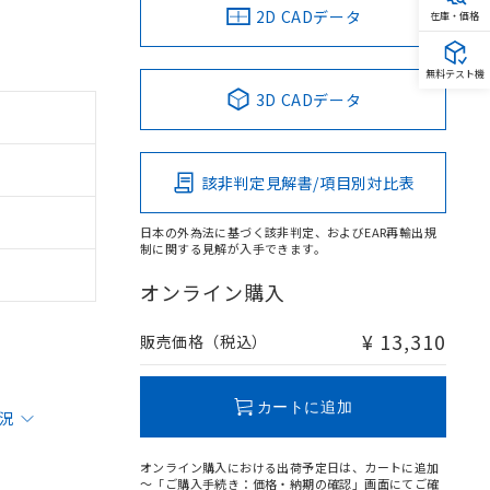
2D CADデータ
在庫・価格
無料テスト機
3D CADデータ
該非判定見解書/項目別対比表
日本の外為法に基づく該非判定、およびEAR再輸出規
制に関する見解が入手できます。
オンライン購入
¥ 13,310
販売価格（税込）
カートに追加
状況
オンライン購入における出荷予定日は、カートに追加
～「ご購入手続き：価格・納期の確認」画面にてご確