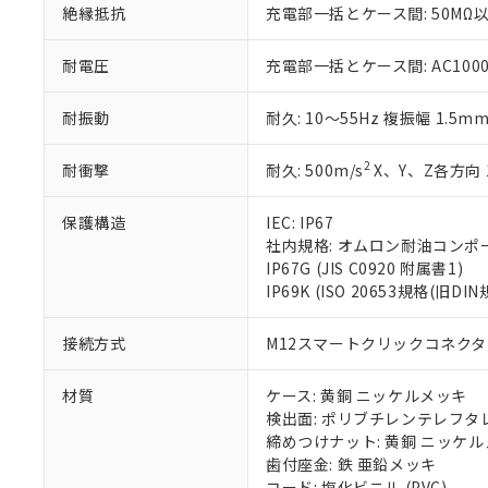
絶縁抵抗
充電部一括とケース間: 50MΩ以
いる法人を指
EU RoHS指令（
51物質の非含有証
※本証明書は発行
耐電圧
充電部一括とケース間: AC1000V 
また、RoHS指
混在することから
耐振動
耐久: 10～55Hz 複振幅 1.5m
既に当社にて対応
り割愛しておりま
2
耐衝撃
耐久: 500m/s
X、Y、Z各方向 
保護構造
IEC: IP67
社内規格: オムロン耐油コンポ
IP67G (JIS C0920 附属書1)
IP69K (ISO 20653規格(旧DIN
接続方式
M12スマートクリックコネクタ中
材質
ケース: 黄銅 ニッケルメッキ
検出面: ポリブチレンテレフタレー
締めつけナット: 黄銅 ニッケ
歯付座金: 鉄 亜鉛メッキ
コード: 塩化ビニル (PVC)