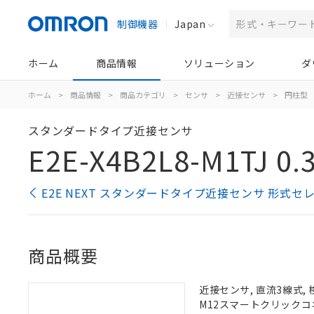
制御機器
Japan
ホーム
商品情報
ソリューション
ダ
ホーム
>
商品情報
>
商品カテゴリ
>
センサ
>
近接センサ
>
円柱型
スタンダードタイプ近接センサ
E2E-X4B2L8-M1TJ 0.
E2E NEXT スタンダードタイプ近接センサ 形式セ
商品概要
近接センサ, 直流3線式, 
M12スマートクリックコネ