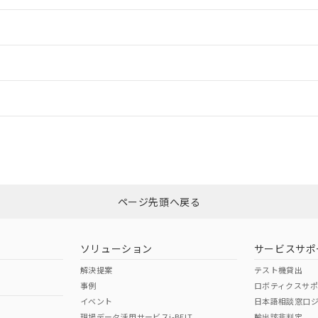
情報更新：2
ードすることができます。
情報更新：
ログイン/会員登録
CCC認証
電波法
上、n: 20mm以上
みください。
N/A
N/A
非含有証明書
※3
ページ先頭へ戻る
ダウンロードはこちら
型式承認
NK型式承認
ABS型式承認
韓国
（日本
（アメリカ
ソリューション
サービスサポ
舶規格）
船舶規格）
船舶規格）
解決提案
テスト機貸出
事例
ロボティクスサ
No
No
イベント
日本語相談窓口
、n: 20mm以上
現場データ活用サービスi-BELT
輸出該非判定