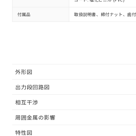
付属品
取扱説明書、締付ナット、歯
外形図
出力段回路図
外形図
相互干渉
出力段回路図
周囲金属の影響
相互干渉
特性図