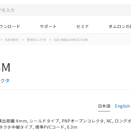
ウンロード
サポート
セミナ
オムロンの
>
E2E NEXT
>
形式セレクタ
>
E2E-X4B2L8-M1TJ 0.3M
3M
レクタ
日本語
English
検出距離 4mm, シールドタイプ, PNPオープンコレクタ, NC, ロングボデ
クタ中継タイプ, 標準PVCコード, 0.3m