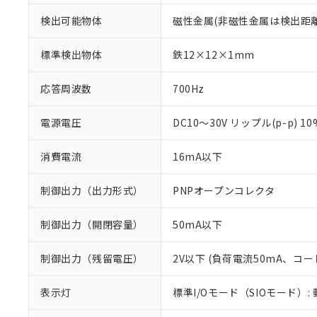
検出可能物体
磁性金属(非磁性金属は検出距
標準検出物体
鉄12×12×1mm
応答周波数
700Hz
電源電圧
DC10～30V リップル(p-p) 1
消費電流
16mA以下
制御出力（出力形式）
PNPオープンコレクタ
制御出力（開閉容量）
50mA以下
※1 対応状況
制御出力（残留電圧）
2V以下 (負荷電流50mA、コー
対応済み：EU
対応予定：EU R
表示灯
標準I/Oモード（SIOモード）:
対応予定なし：EU
調査・確認中：EU