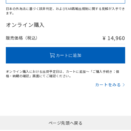
日本の外為法に基づく該非判定、およびEAR再輸出規制に関する見解が入手でき
ます。
"対応済み"や非含有の記載がされた商品であっても、流通
在庫等で未対応品が混在する可能性があります。
オンライン購入
非含有品が必要な際は、弊社営業部門もしくは販売店へお
問い合わせください。
¥ 14,960
販売価格（税込）
この製品のRoHS/REACH対応状況ページへ
カートに追加
オンライン購入における出荷予定日は、カートに追加～「ご購入手続き：価
格・納期の確認」画面にてご確認ください。
カートをみる
ページ先頭へ戻る