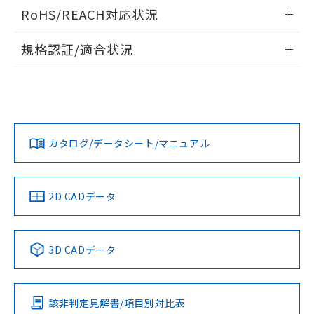
検出物体の大きさと材質による影響
ログイン/会員登録いただくと、CADデータをダウンロー
RoHS/REACH対応状況
ドすることができます。
情報更新：2026/7/29
A: 40mm以上、B: 20mm以上
規格認証/適合状況
ログイン/会員登録
EU RoHS
注意事項・凡例
UL認証
CSA認証
CEマーキング
L: 3mm以上、φd: 30mm以上、D: 3mm以上、m: 12mm以
上、n: 20mm以上
Yes
Yes
Yes
金属埋め込み
対応状況
対応予定月
※1
※2
ダウンロードデータをご利用いただく前に、以下を必ずお読
みください。
カタログ/データシート/マニュアル
対応済み
ソフトウェアの使用条件
LR型式承認
DNV型式承認
BV型式承認
KR型式承
タイムチャート
（イギリス
（ノルウェー
（フランス
（韓国
船舶規格）
船舶規格）
船舶規格）
船舶規格
中国 RoHS
注意事項・凡例
2D CADデータ
No
No
No
No
l: 4mm以上、φd: 30mm以上、D: 4mm以上、m: 12mm以
上、n: 20mm以上
中国 RoHS表
※1 ※2
検出領域
3D CADデータ
この製品の規格認証/適合状況ページへ
Pb
Hg
Cd
Cr(VI)
その他の認証はこちらのページからご検索ください
該非判定見解書/項目別対比表
X
O
O
O