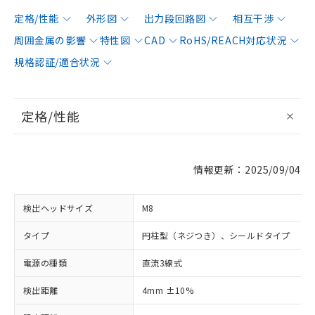
定格/性能
外形図
出力段回路図
相互干渉
周囲金属の影響
特性図
CAD
RoHS/REACH対応状況
規格認証/適合状況
定格/性能
情報更新：2025/09/04
検出ヘッドサイズ
M8
タイプ
円柱型（ネジつき）、シールドタイプ
電源の種類
直流3線式
検出距離
4mm ±10%