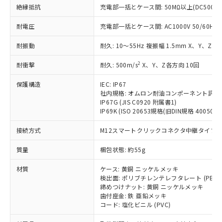
基準値を超えていることを示します。
いたものが、含有品と判明した場合などや
当社は、これら貴社製品のうち、外国
ことをご了承ください。
絶縁抵抗
充電部一括とケース間: 50MΩ以上(DC500V
「－」：未確認です。当社販売部門へお問
むを得ず変更することがあります。
為替および外国貿易法に定める商品
在庫状況および標準価格照会結果は、
い合わせください。
（以下｢規制貨物等」という）を輸出
耐電圧
充電部一括とケース間: AC1000V 50/60Hz 1
記載している更新日時点での社内デー
*EU RoHS指令（10物質）：
または国外への提供する場合は、日本
記
タに基づき作成されるものであり、閲
説明
鉛(Pb) 1000ppm以下、 水銀(Hg) 1000ppm以下、 カド
*中国RoHS10物質の基準値 (GB/T26572)：
国政府の輸出許可(または役務取引許
耐振動
耐久: 10～55Hz 複振幅 1.5mm X、Y、Z各
号
覧された時点での実際の在庫および標
ミウム(Cd) 100ppm以下、
Pb(鉛) :1000ppm、 Hg(水銀) : 1000ppm、 Cd(カドミウ
可)を取得するなどの必要な手続きを
六価クロム(Cr(Ⅵ)) 1000ppm以下、ポリ臭化ビフェニル
ム) : 100ppm、
準価格とは異なる場合があることをご
類(PBB) 1000ppm以下、ポリ臭化ジフェニルエーテル類
2
Cr(Ⅵ)(六価クロム) : 1000ppm、 PBBs(ポリ臭化ビフェ
耐衝撃
耐久: 500m/s
X、Y、Z各方向 10回
とります。
了承ください。
(PBDE) 1000ppm以下、フタル酸ビス(2-エチルヘキシ
○
一定数以上の在庫あり
ニル類) : 1000ppm、 PBDEs(ポリ臭化ジフェニルエーテ
当社は規制貨物を破棄する場合は、完
ル) (DEHP)(別名：DOP) 1000ppm以下、フタル酸ブチ
正式な納期状況および標準価格はお客
ル類) : 1000ppm、
保護構造
IEC: IP67
ルベンジル（BBP） 1000ppm以下、フタル酸ジブチル
全に破砕するなど、違法に輸出されな
DBP(フタル酸ジブチル) : 1000ppm、 DIBP(フタル酸ジ
様のお取引先、またはお客様担当のオ
（DBP） 1000ppm以下、フタル酸ジイソブチル
社内規格: オムロン耐油コンポーネント評価
イソブチル) : 1000ppm、 BBP(フタル酸ブチルベンジ
△
一定数には満たないが在庫あり
いよう必要な手段を講じます。
ムロン制御機器販売店・当社販売員に
(DIBP) 1000ppm以下
ル) : 1000ppm、
IP67G (JIS C0920 附属書1)
当社は貴社製品を、核兵器、ミサイ
但し、RoHS指令で産業用監視および制御機器に対する
DEHP(フタル酸ビス(2-エチルヘキシル)) : 1000ppm
ご相談ください。
IP69K (ISO 20653規格(旧DIN規格 40050 PA
適用除外項目は除く。
ル、化学兵器、生物兵器またはその他
－
在庫なし(最新の在庫状況につ
オムロン制御機器販売店や当社販売拠
フタル酸エステル類の４物質については閾値を超える意
武器並びにこれらの製造装置等に一切
いては、お客様のお取引先、ま
図的な使用がないことを確認しています。
接続方式
M12スマートクリックコネクタ中継タイプ (0
点は「
販売ネットワーク
」をご確認
※2 環境保護使用期限
使用いたしません。
たはお客様担当のオムロン制御
ください。
当社は、貴社製品を第三者に販売する
質量
梱包状態: 約55g
機器販売店・当社販売員にご確
在庫状況および標準価格結果を当社の
※2 対応予定月
「ｅ」：有害物質（10物質）のすべてが基
場合は、上記1、2および3の内容を当
認ください)
事前の承諾なく第三者に漏洩または開
準値以下であることを示します。
材質
ケース: 黄銅 ニッケルメッキ
該第三者に通知します。また当社は、
示しないようお願いします。
検出面: ポリブチレンテレフタレート (PBT)
部品在庫の切り替え状況などにより、予定
「10」：通常の使用状況下において有害物
販売先および販売に係わる関係者が違
マイパーツ機能（部品リスト作成サー
空
受注生産機種、また在庫状況の
締めつけナット: 黄銅 ニッケルメッキ
月が前後することがあります。
質が外部に漏えいし、環境に深刻な影響を
法に輸出するおそれがある場合は、取
ビス）をご利用いただくには、I-Web
白
情報を公開していない機種
歯付座金: 鉄 亜鉛メッキ
及ぼさない年数を意味します。
り引きをいたしません。
メンバーズにご登録されている必要が
コード: 塩化ビニル (PVC)
「－」：未確認です。当社販売部門へお問
あります。
い合わせください。