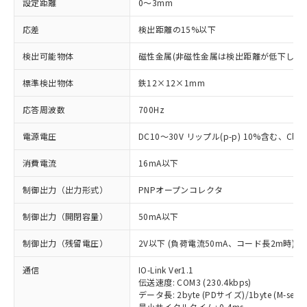
設定距離
0～3mm
応差
検出距離の15%以下
検出可能物体
磁性金属(非磁性金属は検出距離が低下します
標準検出物体
鉄12×12×1mm
応答周波数
700Hz
電源電圧
DC10～30V リップル(p-p) 10%含む、Class
消費電流
16mA以下
制御出力（出力形式）
PNPオープンコレクタ
制御出力（開閉容量）
50mA以下
制御出力（残留電圧）
2V以下 (負荷電流50mA、コード長2m時)
通信
IO-Link Ver1.1
伝送速度: COM3 (230.4kbps)
データ長: 2byte (PDサイズ)/1byte (M-seque
最小サイクルタイム: 0.4ms