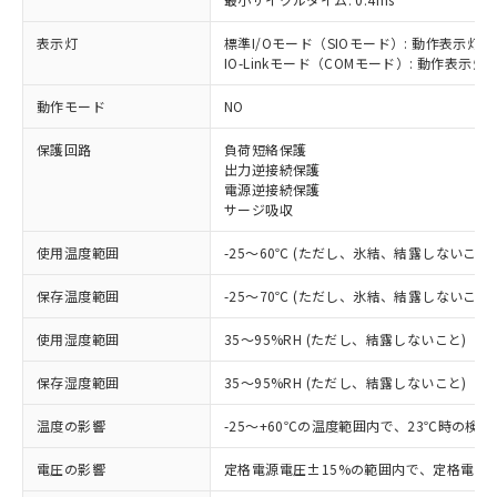
表示灯
標準I/Oモード（SIOモード）: 動作表示灯(
IO-Linkモード（COMモード）: 動作表示灯(
※1 対応状況
動作モード
NO
保護回路
負荷短絡保護
対応済み：EU RoHS指令（10物質）の
出力逆接続保護
非含有に対応した製品が提供可能な商品で
電源逆接続保護
す。
サージ吸収
対応予定：EU RoHS指令（10物質）の非含
ご利用条件
有に対応した製品に切り替える予定のある
使用温度範囲
-25～60℃ (ただし、氷結、結露しないこと)
商品です。
対応予定なし：EU RoHS指令（10物質）の
保存温度範囲
-25～70℃ (ただし、氷結、結露しないこと)
以下の条件をお読みいただき、同意のうえ
非含有に非対応の商品で、対応品を出す予
ご利用ください。
定はありません。
使用湿度範囲
35～95%RH (ただし、結露しないこと)
調査・確認中：EU RoHS指令（10物質）の
本サービスは、当社制御機器事業取扱
※1 中国RoHS○×表
保存湿度範囲
35～95%RH (ただし、結露しないこと)
非含有の対応状況を調査中または確認中の
商品の当社在庫状況および標準価格
商品です。
(税抜)を提供させていただくもので
温度の影響
-25～+60℃の温度範囲内で、23℃時の検出
「○」：最大均質材料含有率が中国RoHSの
非該当品：ライセンス料など無形物で、有
す。
基準値以下であることを示します。
害物質有無と関係のない商品です。
当社制御機器事業取扱商品の中には、
電圧の影響
定格電源電圧±15%の範囲内で、定格電源
「×」：最大均質材料含有率が中国RoHSの
仕入先様の事情により、非含有部品として
本サービスの対象外となる商品もある