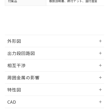
付属品
取扱説明書、締付ナット、歯付座金
お客様が当ウェブサイト上で当社にご
※3 非含有証明書ダウンロード
登録された部品リストについて、当社
および当社の共同利用者が、当社の製
下記の非含有証明書をダウンロードするこ
品・サービスに関するお客様との取
とができます。
合意する
キャンセル
引・商談に必要な範囲で利用すること
をご了承ください。
EU RoHS指令（10物質）の非含有証明書
※当社の共同利用者とは、
"個人情報
51物質の非含有証明書（当社基準）
の共同利用に関して"
の「1.共同利
外形図
※本証明書は発行日時点で非含有を証明す
用者の範囲」に記載されている法人を
るもので、過去に遡って非含有を証明する
指します。
情報更新：2025/09/04
ものではありません。
出力段回路図
また、RoHS指令のフタル酸エステル類４
外形図
物質の対応では、対応完了までの期間は出
情報更新：2025/09/04
相互干渉
荷製品に未対応品が混在することから備考
欄に対応日を記載しておりました。
出力段回路図
情報更新：2025/09/04
既に当社にて対応品への在庫切替を完了
周囲金属の影響
していることから、特段のことがない限
相互干渉
情報更新：2025/09/04
り、2022年1月12日より割愛しておりま
特性図
す。
周囲金属の影響
情報更新：2025/09/04
CAD