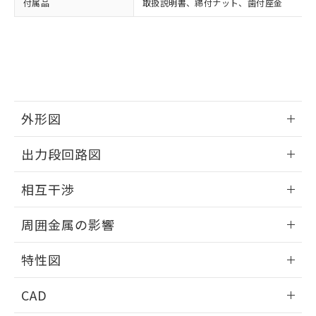
付属品
取扱説明書、締付ナット、歯付座金
お客様が当ウェブサイト上で当社にご
※3 非含有証明書ダウンロード
登録された部品リストについて、当社
および当社の共同利用者が、当社の製
下記の非含有証明書をダウンロードするこ
品・サービスに関するお客様との取
とができます。
合意する
キャンセル
引・商談に必要な範囲で利用すること
をご了承ください。
EU RoHS指令（10物質）の非含有証明書
※当社の共同利用者とは、
"個人情報
51物質の非含有証明書（当社基準）
の共同利用に関して"
の「1.共同利
外形図
※本証明書は発行日時点で非含有を証明す
用者の範囲」に記載されている法人を
るもので、過去に遡って非含有を証明する
指します。
情報更新：2025/09/04
ものではありません。
出力段回路図
また、RoHS指令のフタル酸エステル類４
外形図
物質の対応では、対応完了までの期間は出
情報更新：2025/09/04
相互干渉
荷製品に未対応品が混在することから備考
欄に対応日を記載しておりました。
出力段回路図
情報更新：2025/09/04
既に当社にて対応品への在庫切替を完了
周囲金属の影響
していることから、特段のことがない限
相互干渉
情報更新：2025/09/04
り、2022年1月12日より割愛しておりま
特性図
す。
周囲金属の影響
情報更新：2025/09/04
CAD