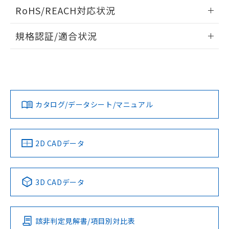
検出物体の大きさと材質による影響
ログイン/会員登録いただくと、CADデータをダウンロー
RoHS/REACH対応状況
ドすることができます。
情報更新：2026/7/29
A: 40mm以上、B: 20mm以上
規格認証/適合状況
ログイン/会員登録
EU RoHS
注意事項・凡例
UL認証
CSA認証
CEマーキング
L: 3mm以上、φd: 30mm以上、D: 3mm以上、m: 12mm以
上、n: 20mm以上
Yes
Yes
Yes
金属埋め込み
対応状況
対応予定月
※1
※2
ダウンロードデータをご利用いただく前に、以下を必ずお読
みください。
カタログ/データシート/マニュアル
対応済み
ソフトウェアの使用条件
LR型式承認
DNV型式承認
BV型式承認
KR型式承
タイムチャート
（イギリス
（ノルウェー
（フランス
（韓国
船舶規格）
船舶規格）
船舶規格）
船舶規格
中国 RoHS
注意事項・凡例
2D CADデータ
No
No
No
No
l: 4mm以上、φd: 30mm以上、D: 4mm以上、m: 12mm以
上、n: 20mm以上
中国 RoHS表
※1 ※2
検出領域
3D CADデータ
この製品の規格認証/適合状況ページへ
Pb
Hg
Cd
Cr(VI)
その他の認証はこちらのページからご検索ください
該非判定見解書/項目別対比表
X
O
O
O