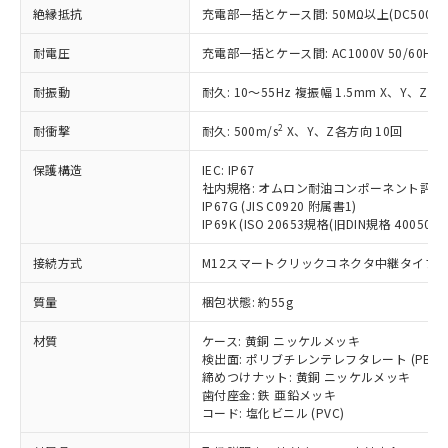
基準値を超えていることを示します。
いたものが、含有品と判明した場合などや
当社は、これら貴社製品のうち、外国
ことをご了承ください。
絶縁抵抗
充電部一括とケース間: 50MΩ以上(DC500V
「－」：未確認です。当社販売部門へお問
むを得ず変更することがあります。
為替および外国貿易法に定める商品
在庫状況および標準価格照会結果は、
い合わせください。
（以下｢規制貨物等」という）を輸出
耐電圧
充電部一括とケース間: AC1000V 50/60Hz 1
記載している更新日時点での社内デー
*EU RoHS指令（10物質）：
または国外への提供する場合は、日本
記
タに基づき作成されるものであり、閲
説明
鉛(Pb) 1000ppm以下、 水銀(Hg) 1000ppm以下、 カド
*中国RoHS10物質の基準値 (GB/T26572)：
国政府の輸出許可(または役務取引許
耐振動
耐久: 10～55Hz 複振幅 1.5mm X、Y、Z各
号
覧された時点での実際の在庫および標
ミウム(Cd) 100ppm以下、
Pb(鉛) :1000ppm、 Hg(水銀) : 1000ppm、 Cd(カドミウ
可)を取得するなどの必要な手続きを
六価クロム(Cr(Ⅵ)) 1000ppm以下、ポリ臭化ビフェニル
ム) : 100ppm、
準価格とは異なる場合があることをご
類(PBB) 1000ppm以下、ポリ臭化ジフェニルエーテル類
2
Cr(Ⅵ)(六価クロム) : 1000ppm、 PBBs(ポリ臭化ビフェ
耐衝撃
耐久: 500m/s
X、Y、Z各方向 10回
とります。
了承ください。
(PBDE) 1000ppm以下、フタル酸ビス(2-エチルヘキシ
○
一定数以上の在庫あり
ニル類) : 1000ppm、 PBDEs(ポリ臭化ジフェニルエーテ
当社は規制貨物を破棄する場合は、完
ル) (DEHP)(別名：DOP) 1000ppm以下、フタル酸ブチ
正式な納期状況および標準価格はお客
ル類) : 1000ppm、
保護構造
IEC: IP67
ルベンジル（BBP） 1000ppm以下、フタル酸ジブチル
全に破砕するなど、違法に輸出されな
DBP(フタル酸ジブチル) : 1000ppm、 DIBP(フタル酸ジ
様のお取引先、またはお客様担当のオ
（DBP） 1000ppm以下、フタル酸ジイソブチル
社内規格: オムロン耐油コンポーネント評価
イソブチル) : 1000ppm、 BBP(フタル酸ブチルベンジ
△
一定数には満たないが在庫あり
いよう必要な手段を講じます。
ムロン制御機器販売店・当社販売員に
(DIBP) 1000ppm以下
ル) : 1000ppm、
IP67G (JIS C0920 附属書1)
当社は貴社製品を、核兵器、ミサイ
但し、RoHS指令で産業用監視および制御機器に対する
DEHP(フタル酸ビス(2-エチルヘキシル)) : 1000ppm
ご相談ください。
IP69K (ISO 20653規格(旧DIN規格 40050 PA
適用除外項目は除く。
ル、化学兵器、生物兵器またはその他
－
在庫なし(最新の在庫状況につ
オムロン制御機器販売店や当社販売拠
フタル酸エステル類の４物質については閾値を超える意
武器並びにこれらの製造装置等に一切
いては、お客様のお取引先、ま
図的な使用がないことを確認しています。
接続方式
M12スマートクリックコネクタ中継タイプ (0
点は「
販売ネットワーク
」をご確認
※2 環境保護使用期限
使用いたしません。
たはお客様担当のオムロン制御
ください。
当社は、貴社製品を第三者に販売する
質量
梱包状態: 約55g
機器販売店・当社販売員にご確
在庫状況および標準価格結果を当社の
※2 対応予定月
「ｅ」：有害物質（10物質）のすべてが基
場合は、上記1、2および3の内容を当
認ください)
事前の承諾なく第三者に漏洩または開
準値以下であることを示します。
材質
ケース: 黄銅 ニッケルメッキ
該第三者に通知します。また当社は、
示しないようお願いします。
検出面: ポリブチレンテレフタレート (PBT)
部品在庫の切り替え状況などにより、予定
「10」：通常の使用状況下において有害物
販売先および販売に係わる関係者が違
マイパーツ機能（部品リスト作成サー
空
受注生産機種、また在庫状況の
締めつけナット: 黄銅 ニッケルメッキ
月が前後することがあります。
質が外部に漏えいし、環境に深刻な影響を
法に輸出するおそれがある場合は、取
ビス）をご利用いただくには、I-Web
白
情報を公開していない機種
歯付座金: 鉄 亜鉛メッキ
及ぼさない年数を意味します。
り引きをいたしません。
メンバーズにご登録されている必要が
コード: 塩化ビニル (PVC)
「－」：未確認です。当社販売部門へお問
あります。
い合わせください。