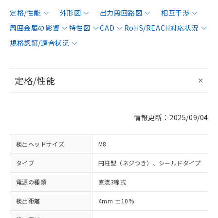
定格/性能
外形図
出力段回路図
相互干渉
周囲金属の影響
特性図
CAD
RoHS/REACH対応状況
規格認証/適合状況
定格/性能
情報更新：2025/09/04
検出ヘッドサイズ
M8
タイプ
円柱型（ネジつき）、シールドタイプ
電源の種類
直流3線式
検出距離
4mm ±10%