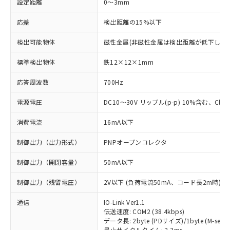
設定距離
0～3mm
応差
検出距離の15%以下
検出可能物体
磁性金属(非磁性金属は検出距離が低下します
標準検出物体
鉄12×12×1mm
応答周波数
700Hz
電源電圧
DC10～30V リップル(p-p) 10%含む、Class
消費電流
16mA以下
制御出力（出力形式）
PNPオープンコレクタ
制御出力（開閉容量）
50mA以下
制御出力（残留電圧）
2V以下 (負荷電流50mA、コード長2m時)
通信
IO-Link Ver1.1
伝送速度: COM2 (38.4kbps)
データ長: 2byte (PDサイズ)/1byte (M-seque
最小サイクルタイム: 2.3ms