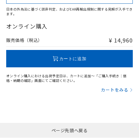
日本の外為法に基づく該非判定、およびEAR再輸出規制に関する見解が入手でき
ます。
"対応済み"や非含有の記載がされた商品であっても、流通
在庫等で未対応品が混在する可能性があります。
オンライン購入
非含有品が必要な際は、弊社営業部門もしくは販売店へお
問い合わせください。
¥ 14,960
販売価格（税込）
この製品のRoHS/REACH対応状況ページへ
カートに追加
オンライン購入における出荷予定日は、カートに追加～「ご購入手続き：価
格・納期の確認」画面にてご確認ください。
カートをみる
ページ先頭へ戻る