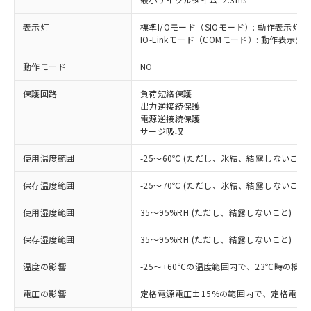
表示灯
標準I/Oモード（SIOモード）: 動作表示灯(
IO-Linkモード（COMモード）: 動作表示灯(
※1 対応状況
動作モード
NO
保護回路
負荷短絡保護
対応済み：EU RoHS指令（10物質）の
出力逆接続保護
非含有に対応した製品が提供可能な商品で
電源逆接続保護
す。
サージ吸収
対応予定：EU RoHS指令（10物質）の非含
ご利用条件
有に対応した製品に切り替える予定のある
使用温度範囲
-25～60℃ (ただし、氷結、結露しないこと)
商品です。
対応予定なし：EU RoHS指令（10物質）の
保存温度範囲
-25～70℃ (ただし、氷結、結露しないこと)
以下の条件をお読みいただき、同意のうえ
非含有に非対応の商品で、対応品を出す予
ご利用ください。
定はありません。
使用湿度範囲
35～95%RH (ただし、結露しないこと)
調査・確認中：EU RoHS指令（10物質）の
本サービスは、当社制御機器事業取扱
※1 中国RoHS○×表
保存湿度範囲
35～95%RH (ただし、結露しないこと)
非含有の対応状況を調査中または確認中の
商品の当社在庫状況および標準価格
商品です。
(税抜)を提供させていただくもので
温度の影響
-25～+60℃の温度範囲内で、23℃時の検出
「○」：最大均質材料含有率が中国RoHSの
非該当品：ライセンス料など無形物で、有
す。
基準値以下であることを示します。
害物質有無と関係のない商品です。
当社制御機器事業取扱商品の中には、
電圧の影響
定格電源電圧±15%の範囲内で、定格電源
「×」：最大均質材料含有率が中国RoHSの
仕入先様の事情により、非含有部品として
本サービスの対象外となる商品もある